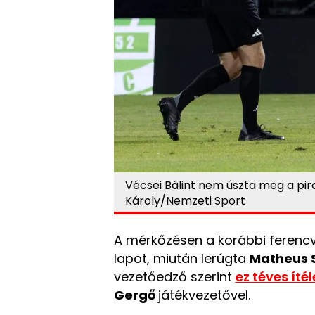
Vécsei Bálint nem úszta meg a piros
Károly/Nemzeti Sport
A mérkőzésen a korábbi ferenc
lapot, miután lerúgta
Matheus 
vezetőedző szerint
ez téves ítél
Gergő
játékvezetővel.