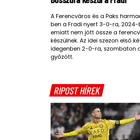
A Ferencváros és a Paks harma
ben a Fradi nyert 3-0-ra, 2024
emiatt nem jött össze a ferenc
készülnek. Az idei szezon első ké
idegenben 2-0-ra, szombaton a
győzött.
RIPOST HÍREK