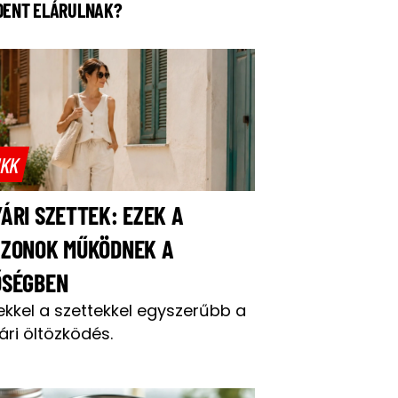
DENT ELÁRULNAK?
IKK
ÁRI SZETTEK: EZEK A
AZONOK MŰKÖDNEK A
ŐSÉGBEN
ekkel a szettekkel egyszerűbb a
ári öltözködés.