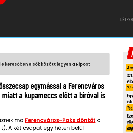
LÉTREH
gle keresőben elsők között legyen a Ripost
3 ó
Szt
vil
 összecsap egymással a Ferencváros
7 ó
i miatt a kupameccs előtt a bíróval is
Egy
ist
Teg
Eze
deznek ma
Ferencváros-Paks döntőt
a
elk
). A két csapat egy héten belül
aug