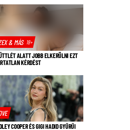
ZEX & MÁS
18+
ÜTTLÉT ALATT JOBB ELKERÜLNI EZT
ÁRTATLAN KÉRDÉST
OVE
DLEY COOPER ÉS GIGI HADID GYŰRŰI