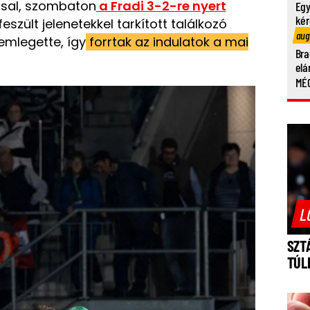
sal, szombaton
a Fradi 3-2-re nyert
Egy
kér
eszült jelenetekkel tarkított találkozó
aug
emlegette, így
forrtak az indulatok a mai
Bra
elá
MÉG
L
SZT
TÚL