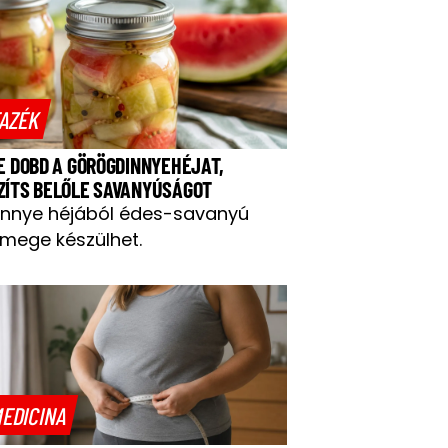
AZÉK
NE DOBD A GÖRÖGDINNYEHÉJAT,
ZÍTS BELŐLE SAVANYÚSÁGOT
innye héjából édes-savanyú
mege készülhet.
EDICINA