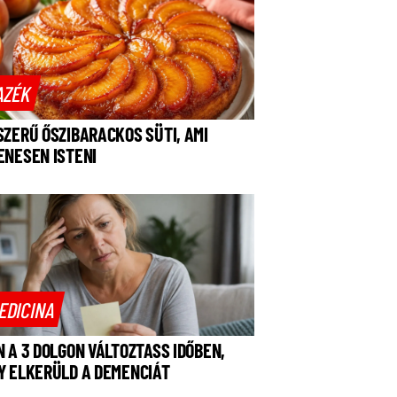
AZÉK
SZERŰ ŐSZIBARACKOS SÜTI, AMI
ENESEN ISTENI
EDICINA
N A 3 DOLGON VÁLTOZTASS IDŐBEN,
Y ELKERÜLD A DEMENCIÁT