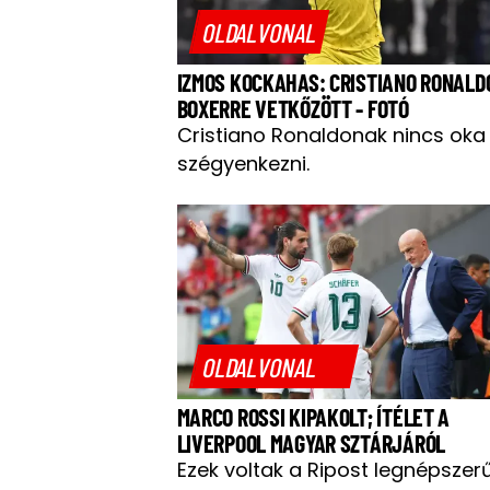
OLDALVONAL
IZMOS KOCKAHAS: CRISTIANO RONALD
BOXERRE VETKŐZÖTT - FOTÓ
Cristiano Ronaldonak nincs oka
szégyenkezni.
OLDALVONAL
MARCO ROSSI KIPAKOLT; ÍTÉLET A
LIVERPOOL MAGYAR SZTÁRJÁRÓL
Ezek voltak a Ripost legnépszer