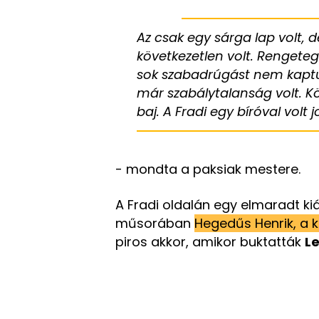
Az csak egy sárga lap volt, d
következetlen volt. Rengeteg
sok szabadrúgást nem kaptun
már szabálytalanság volt. Kö
baj. A Fradi egy bíróval volt 
- mondta a paksiak mestere.
A Fradi oldalán egy elmaradt kiá
műsorában
Hegedűs Henrik, a 
piros akkor, amikor buktatták
L