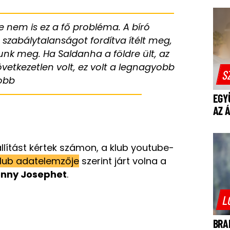
e nem is ez a fő probléma. A bíró
 szabálytalanságot fordítva ítélt meg,
k meg. Ha Saldanha a földre ült, az
vetkezetlen volt, ez volt a legnagyobb
S
jobb
EGY
AZ 
llítást kértek számon, a klub youtube-
klub adatelemzője
szerint járt volna a
enny Josephet
.
L
BRA