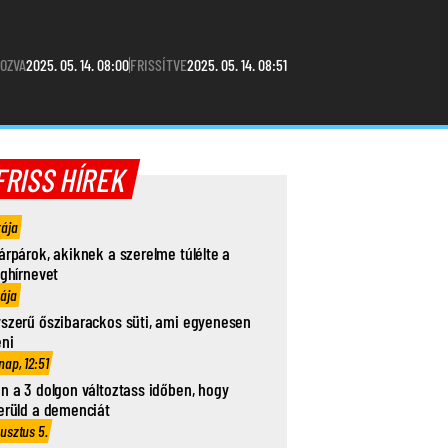
OZVA
2025. 05. 14. 08:00
FRISSÍTVE
2025. 05. 14. 08:51
FRISS HÍREK
rája
árpárok, akiknek a szerelme túlélte a
ághírnevet
rája
szerű őszibarackos süti, ami egyenesen
eni
nap, 12:51
n a 3 dolgon változtass időben, hogy
erüld a demenciát
usztus 5.