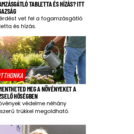
AMZÁSGÁTLÓ TABLETTA ÉS HÍZÁS? ITT
IGAZSÁG
kérdést vet fel a fogamzásgátló
letta és hízás.
TTHONKA
 MENTHETED MEG A NÖVÉNYEKET A
ZSELŐ HŐSÉGBEN
övények védelme néhány
szerű trükkel megoldható.