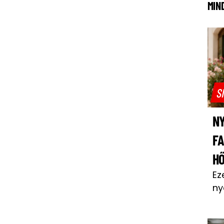
MIN
S
NY
F
H
Ez
ny