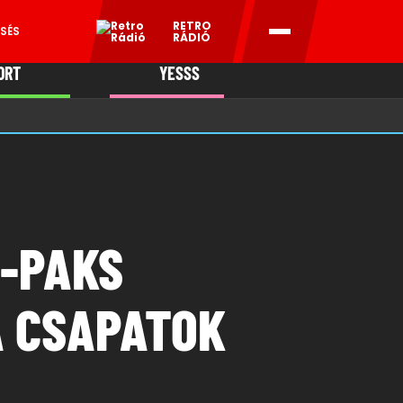
RETRO
SÉS
RÁDIÓ
ORT
YESSS
MANI
I-PAKS
A CSAPATOK