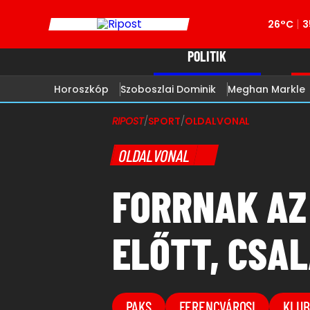
26°C
3
POLITIK
Horoszkóp
Szoboszlai Dominik
Meghan Markle
RIPOST
/
SPORT
/
OLDALVONAL
OLDALVONAL
FORRNAK AZ
ELŐTT, CSA
PAKS
FERENCVÁROSI
KLU