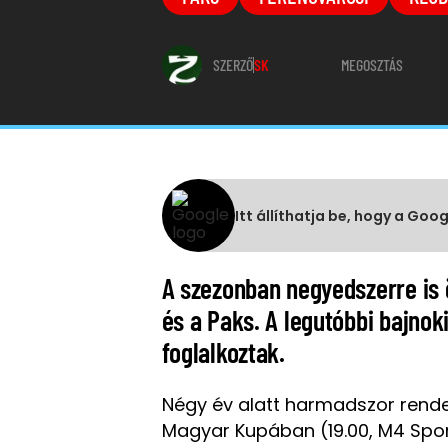
SZERZŐ
SK
MEGOSZTÁS
Itt állíthatja be, hogy a Goo
A szezonban negyedszerre is
és a Paks. A legutóbbi bajnok
foglalkoztak.
Négy év alatt harmadszor ren
Magyar Kupában (19.00, M4 Sport