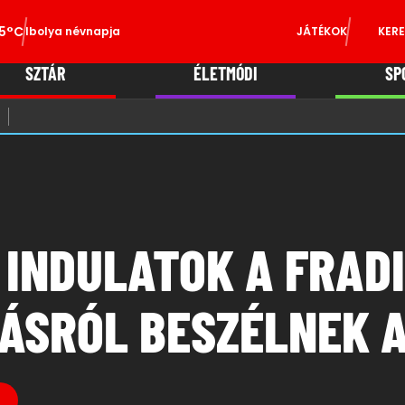
5°C
Ibolya névnapja
JÁTÉKOK
KERE
SZTÁR
ÉLETMÓDI
SP
 INDULATOK A FRAD
LÁSRÓL BESZÉLNEK 
B