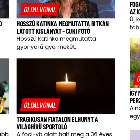
FOG
OLDALVONAL
AZ 
Új 
O
HOSSZÚ KATINKA MEGMUTATTA RITKÁN
tab
LÁTOTT KISLÁNYÁT - CUKI FOTÓ
Hosszú Katinka megmutatta
gyönyörű gyermekét.
O
ÍGY
PER
OLDALVONAL
A n
egy
TRAGIKUSAN FIATALON ELHUNYT A
VILÁGHÍRŰ SPORTOLÓ
űbb
A foci-vb alatt halt meg a 36 éves