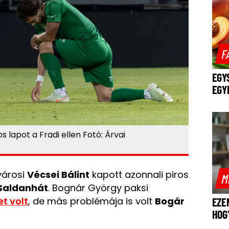
F
EGY
EGY
 lapot a Fradi ellen Fotó: Árvai
városi
Vécsei Bálint
kapott azonnali piros
M
Saldanhát
. Bognár György paksi
et volt
, de más problémája is volt
Bogár
EZE
HOG