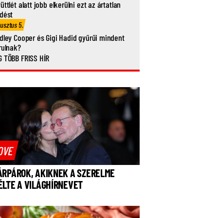
üttlét alatt jobb elkerülni ezt az ártatlan
dést
usztus 5.
dley Cooper és Gigi Hadid gyűrűi mindent
rulnak?
 TÖBB FRISS HÍR
OVE
ÁRPÁROK, AKIKNEK A SZERELME
ÉLTE A VILÁGHÍRNEVET