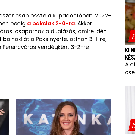
dszor csap össze a kupadöntőben. 2022-
-ben pedig
a paksiak 2-0-ra
. Akkor
városi csapatnak a duplázás, amire idén
F
t bajnokiját a Paks nyerte, otthon 3-1-re,
 Ferencváros vendégként 3-2-re
KI 
KÉS
A d
cse
M