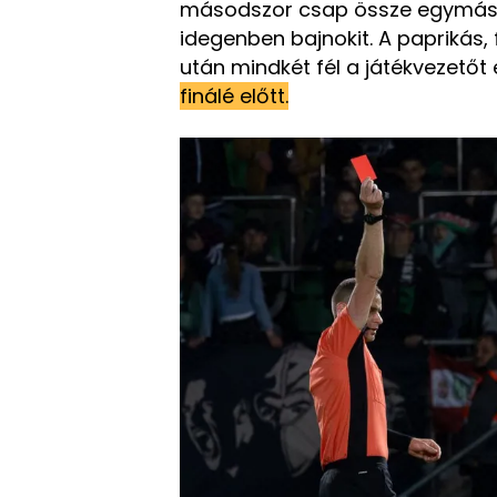
másodszor csap össze egymás
idegenben bajnokit. A paprikás, f
után mindkét fél a játékvezetőt 
finálé előtt.