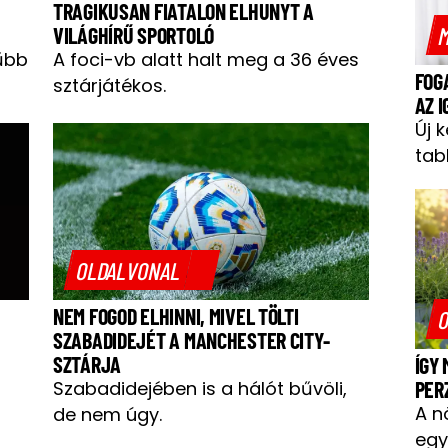
TRAGIKUSAN FIATALON ELHUNYT A
M
VILÁGHÍRŰ SPORTOLÓ
űbb
A foci-vb alatt halt meg a 36 éves
FOG
sztárjátékos.
AZ 
Új 
tab
OLDALVONAL
NEM FOGOD ELHINNI, MIVEL TÖLTI
O
SZABADIDEJÉT A MANCHESTER CITY-
SZTÁRJA
ÍGY
PER
Szabadidejében is a hálót bűvöli,
A n
de nem úgy.
egy