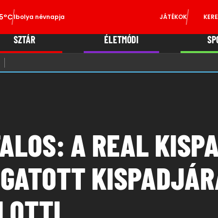
5°C
Ibolya névnapja
JÁTÉKOK
KERE
SZTÁR
ÉLETMÓDI
SP
ALOS: A REAL KISP
OGATOTT KISPADJÁR
LOTTI