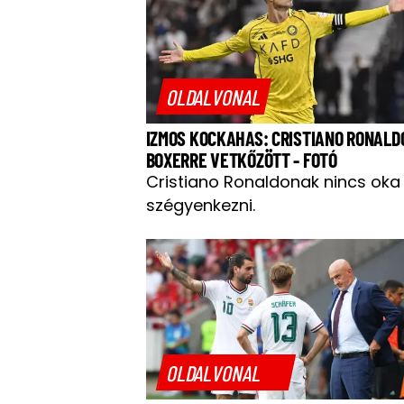
OLDALVONAL
IZMOS KOCKAHAS: CRISTIANO RONALD
BOXERRE VETKŐZÖTT - FOTÓ
Cristiano Ronaldonak nincs oka
szégyenkezni.
OLDALVONAL