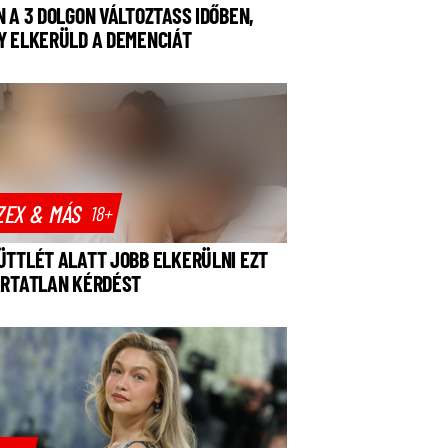
N A 3 DOLGON VÁLTOZTASS IDŐBEN,
Y ELKERÜLD A DEMENCIÁT
ZEX & MÁS
18+
ÜTTLÉT ALATT JOBB ELKERÜLNI EZT
ÁRTATLAN KÉRDÉST