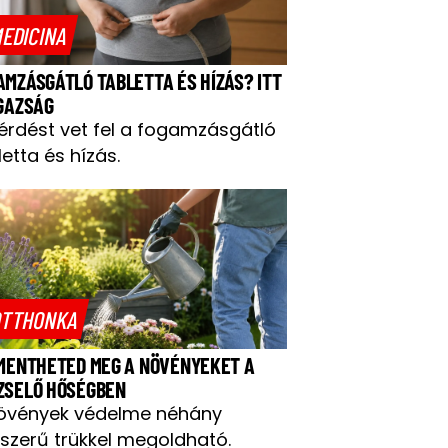
EDICINA
AMZÁSGÁTLÓ TABLETTA ÉS HÍZÁS? ITT
IGAZSÁG
kérdést vet fel a fogamzásgátló
letta és hízás.
TTHONKA
 MENTHETED MEG A NÖVÉNYEKET A
ZSELŐ HŐSÉGBEN
övények védelme néhány
szerű trükkel megoldható.