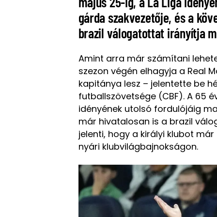
május 25-ig, a La Liga idényé
gárda szakvezetője, és a köve
brazil válogatottat irányítja m
Amint arra már számítani lehete
szezon végén elhagyja a Real Ma
kapitánya lesz – jelentette be h
futballszövetsége (CBF). A 65 é
idényének utolsó fordulójáig m
már hivatalosan is a brazil válo
jelenti, hogy a királyi klubot m
nyári klubvilágbajnokságon.