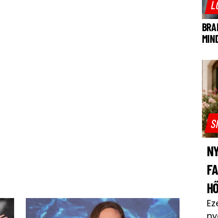
L
BRA
MIN
S
NY
F
H
Ez
ny