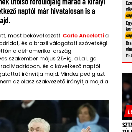
nek utolsó fordulójáig marad a királyi
Eze
elk
tkező naptól már hivatalosan is a
aug
ajd.
Egy
kér
tt, most bekövetkezett.
Carlo Ancelotti
a
aug
dridot, és a brazil válogatott szövetségi
Bra
elá
étfőn a dél-amerikai ország
MÉG
ves szakember május 25-ig, a La Liga
arad Madridban, és a következő naptól
gatottat irányítja majd. Mindez pedig azt
ár nem az olasz szakvezető irányítja majd a
L
SZT
TÚL