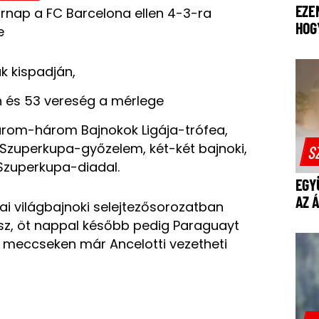
EZE
árnap a FC Barcelona ellen 4-3-ra
HOG
je
k kispadján,
n és 53 vereség a mérlege
 három-három Bajnokok Ligája-trófea,
 Szuperkupa-győzelem, két-két bajnoki,
S
Szuperkupa-diadal.
EGY
AZ 
kai világbajnoki selejtezősorozatban
sz, öt nappal később pedig Paraguayt
 meccseken már Ancelotti vezetheti