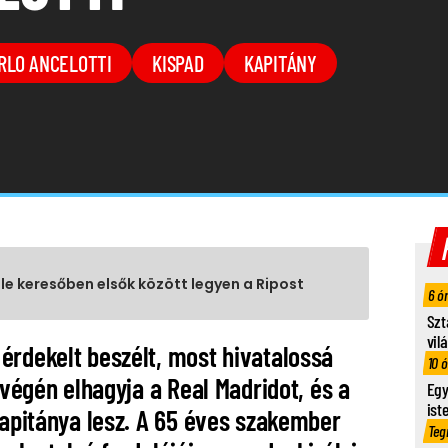
RLO ANCELOTTI
KISPAD
KAPITÁNY
gle keresőben elsők között legyen a Ripost
6 ó
Szt
vil
érdekelt beszélt, most hivatalossá
10 
 végén elhagyja a Real Madridot, és a
Egy
ist
kapitánya lesz. A 65 éves szakember
Teg