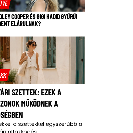
OVE
DLEY COOPER ÉS GIGI HADID GYŰRŰI
DENT ELÁRULNAK?
IKK
ÁRI SZETTEK: EZEK A
AZONOK MŰKÖDNEK A
ŐSÉGBEN
ekkel a szettekkel egyszerűbb a
ári öltözködés.