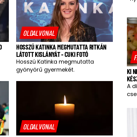
OLDALVONAL
O
HOSSZÚ KATINKA MEGMUTATTA RITKÁN
LÁTOTT KISLÁNYÁT - CUKI FOTÓ
F
Hosszú Katinka megmutatta
gyönyörű gyermekét.
KI 
KÉS
A d
cse
OLDALVONAL