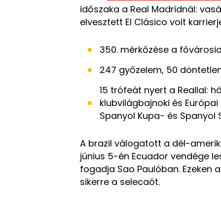
időszaka a Real Madridnál: vas
elvesztett El Clásico volt karrier
350. mérkőzése a fővárosia
247 győzelem, 50 döntetle
15 trófeát nyert a Reallal:
klubvilágbajnoki és Európai
Spanyol Kupa- és Spanyol 
A brazil válogatott a dél-ameri
június 5-én Ecuador vendége le
fogadja Sao Paulóban. Ezeken a
sikerre a selecaót.