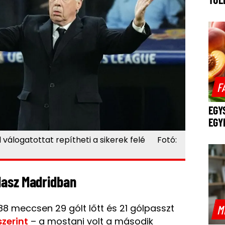
F
EGY
EGY
il válogatottat repítheti a sikerek felé Fotó:
olasz Madridban
88 meccsen 29 gólt lőtt és 21 gólpasszt
M
zerint
– a mostani volt a második