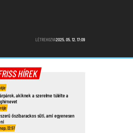
LÉTREHOZVA
2025. 05. 12. 17:09
FRISS HÍREK
rája
árpárok, akiknek a szerelme túlélte a
ághírnevet
órája
szerű őszibarackos süti, ami egyenesen
eni
nap, 12:51