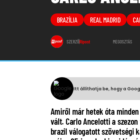
BRAZÍLIA
REAL MADRID
CA
SZERZŐ
Ripost
MEGOSZTÁS
Itt állíthatja be, hogy a Goo
Amiről már hetek óta minden 
vált. Carlo Ancelotti a szezon
brazil válogatott szövetségi 