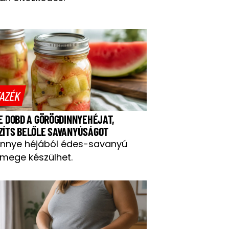
AZÉK
NE DOBD A GÖRÖGDINNYEHÉJAT,
ZÍTS BELŐLE SAVANYÚSÁGOT
innye héjából édes-savanyú
mege készülhet.