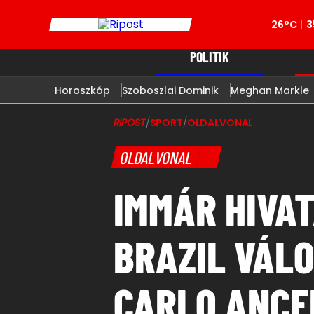
26°C
3
POLITIK
Horoszkóp
Szoboszlai Dominik
Meghan Markle
RIPOST
/
SPORT
/
OLDALVONAL
OLDALVONAL
IMMÁR HIVAT
BRAZIL VÁL
CARLO ANCE