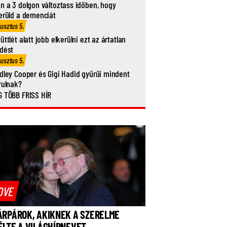
n a 3 dolgon változtass időben, hogy
erüld a demenciát
usztus 5.
üttlét alatt jobb elkerülni ezt az ártatlan
dést
usztus 5.
dley Cooper és Gigi Hadid gyűrűi mindent
rulnak?
 TÖBB FRISS HÍR
OVE
ÁRPÁROK, AKIKNEK A SZERELME
ÉLTE A VILÁGHÍRNEVET