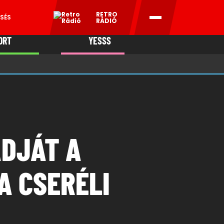
RETRO
SÉS
RÁDIÓ
ORT
YESSS
MANI
ADJÁT A
A CSERÉLI