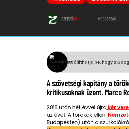
SZERZŐ
SK
MEGOSZTÁS
Itt állíthatja be, hogy a Goo
A szövetségi kapitány a török
kritikusoknak üzent. Marco R
2018 után hét évvel újra
két ver
az évet. A törökök elleni
Nemzete
Budapesten) után a szurkolókró