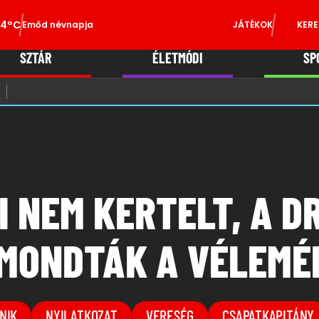
34°C
Emőd névnapja
JÁTÉKOK
KERE
SZTÁR
ÉLETMÓDI
SP
I NEM KERTELT, A 
MONDTÁK A VÉLEMÉ
NIK
NYILATKOZAT
VERESÉG
CSAPATKAPITÁNY