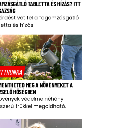
AMZÁSGÁTLÓ TABLETTA ÉS HÍZÁS? ITT
IGAZSÁG
kérdést vet fel a fogamzásgátló
letta és hízás.
TTHONKA
 MENTHETED MEG A NÖVÉNYEKET A
ZSELŐ HŐSÉGBEN
övények védelme néhány
szerű trükkel megoldható.