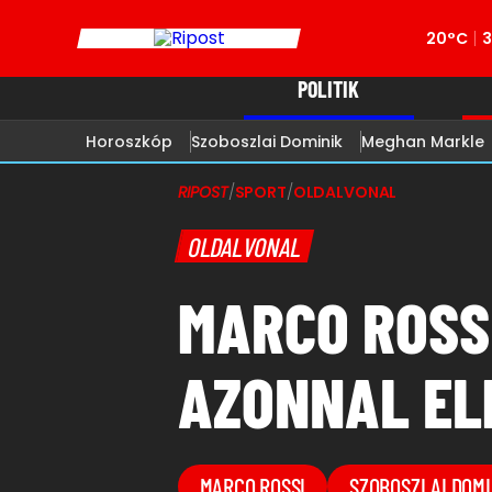
20°C
POLITIK
Horoszkóp
Szoboszlai Dominik
Meghan Markle
RIPOST
/
SPORT
/
OLDALVONAL
OLDALVONAL
MARCO ROSS
AZONNAL EL
MARCO ROSSI
SZOBOSZLAI DOMI