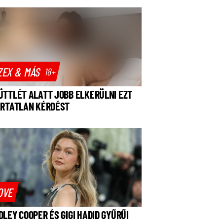
ZEX & MÁS
18+
ÜTTLÉT ALATT JOBB ELKERÜLNI EZT
ÁRTATLAN KÉRDÉST
OVE
DLEY COOPER ÉS GIGI HADID GYŰRŰI