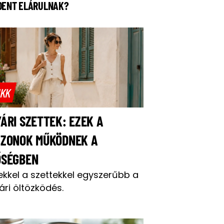
DENT ELÁRULNAK?
IKK
ÁRI SZETTEK: EZEK A
AZONOK MŰKÖDNEK A
ŐSÉGBEN
ekkel a szettekkel egyszerűbb a
ári öltözködés.