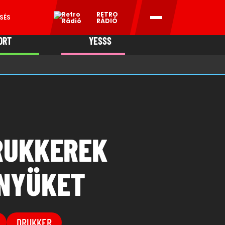
RETRO
SÉS
RÁDIÓ
ORT
YESSS
MANI
DRUKKEREK
NYÜKET
DRUKKER