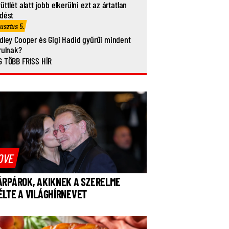
üttlét alatt jobb elkerülni ezt az ártatlan
dést
usztus 5.
dley Cooper és Gigi Hadid gyűrűi mindent
rulnak?
 TÖBB FRISS HÍR
OVE
ÁRPÁROK, AKIKNEK A SZERELME
ÉLTE A VILÁGHÍRNEVET