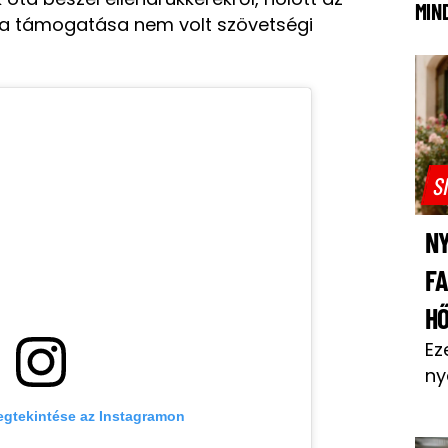
MIN
ra támogatása nem volt szövetségi
S
NY
F
H
Ez
ny
egtekintése az Instagramon