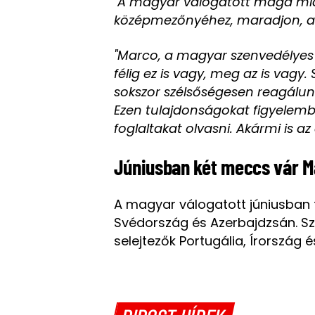
"A magyar válogatott maga miat
középmezőnyéhez, maradjon, am
"Marco, a magyar szenvedélyes 
félig ez is vagy, meg az is vagy.
sokszor szélsőségesen reagálun
Ezen tulajdonságokat figyelem
foglaltakat olvasni. Akármi is a
Júniusban két meccs vár M
A magyar válogatott júniusban f
Svédország és Azerbajdzsán. S
selejtezők Portugália, Írország 