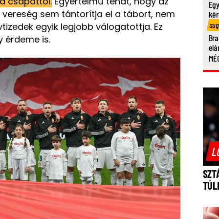
a csapattól.
Egyértelmű tehát, hogy az
Egy
 vereség sem tántorítja el a tábort, nem
kér
aug
tizedek egyik legjobb válogatottja. Ez
Bra
y érdeme is.
elá
MÉG
L
SZT
TÚL