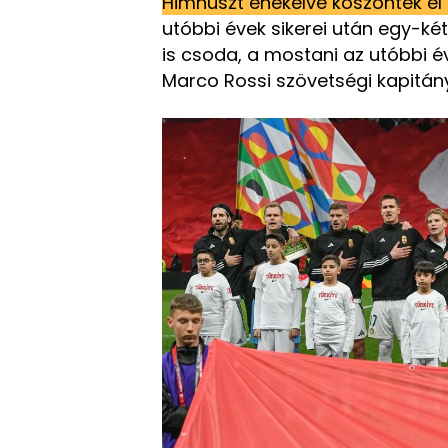
Himnuszt énekelve köszöntek el 
utóbbi évek sikerei után egy-két
is csoda, a mostani az utóbbi év
Marco Rossi szövetségi kapitán