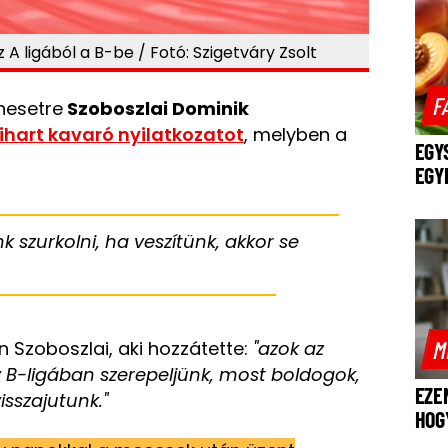
 A ligából a B-be / Fotó: Szigetváry Zsolt
F
nesetre
Szoboszlai Dominik
ihart kavaró nyilatkozatot
, melyben a
EGY
EGY
 szurkolni, ha veszítünk, akkor se
M
n Szoboszlai, aki hozzátette:
"azok az
y B-ligában szerepeljünk, most boldogok,
EZE
isszajutunk."
HOG