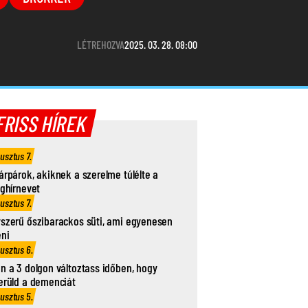
LÉTREHOZVA
2025. 03. 28. 08:00
FRISS HÍREK
usztus 7.
árpárok, akiknek a szerelme túlélte a
ághírnevet
usztus 7.
szerű őszibarackos süti, ami egyenesen
eni
usztus 6.
n a 3 dolgon változtass időben, hogy
erüld a demenciát
usztus 5.