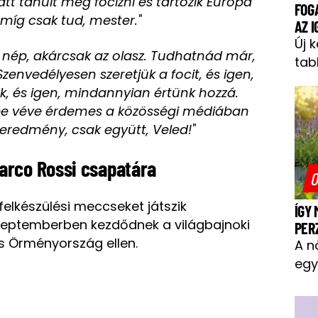
t tanult meg focizni és tartozik Európa
FOG
íg csak tud, mester."
AZ 
Új 
nép, akárcsak az olasz. Tudhatnád már,
tab
 Szenvedélyesen szeretjük a focit, és igen,
k, és igen, mindannyian értünk hozzá.
be véve érdemes a közösségi médiában
z eredmény, csak együtt, Veled!"
arco Rossi csapatára
O
elkészülési meccseket játszik
ÍGY
zeptemberben kezdődnek a világbajnoki
PER
és Örményország ellen.
A n
egy