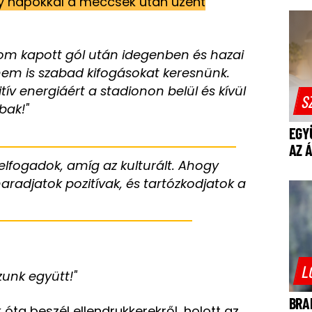
y napokkal a meccsek után üzent
rom kapott gól után idegenben és hazai
nem is szabad kifogásokat keresnünk.
ív energiáért a stadionon belül és kívül
S
bak!"
EGY
AZ 
elfogadok, amíg az kulturált. Ahogy
aradjatok pozitívak, és tartózkodjatok a
L
nk együtt!"
BRA
óta beszél ellendrukkerekről, holott az