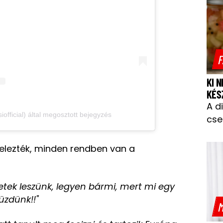
F
KI 
KÉS
A d
fficial) által megosztott bejegyzés
cse
jelezték, minden rendben van a
tetek leszünk, legyen bármi, mert mi egy
üzdünk!!"
M