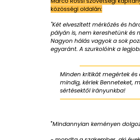
Marco Rossi szövetségi kapitán
közösségi oldalán:
"Két elveszített mérkőzés és há
pályán is, nem kereshetünk és 
Nagyon hálás vagyok a sok pozit
egyaránt. A szurkolóink a legjob
Minden kritikát megértek és 
mindig, kérlek Benneteket, m
sértésektől irányunkba!
"
Mindannyian keményen dolgozu
- mondta a szakember, aki évek 