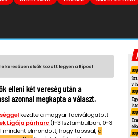
gle keresőben elsők között legyen a Ripost
aug
Szt
vil
ök elleni két vereség után a
aug
ossi azonnal megkapta a választ.
Egy
ist
aug
eséggel
kezdte a magyar fociválogatott
Eze
k Ligája párharc
(1-3 Isztambulban, 0-3
elk
l mindent elmondott, hogy tapssal,
a
aug