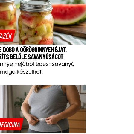
AZÉK
NE DOBD A GÖRÖGDINNYEHÉJAT,
ZÍTS BELŐLE SAVANYÚSÁGOT
innye héjából édes-savanyú
mege készülhet.
EDICINA