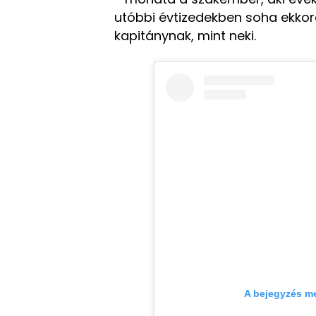
utóbbi évtizedekben soha ekko
kapitánynak, mint neki.
A bejegyzés m