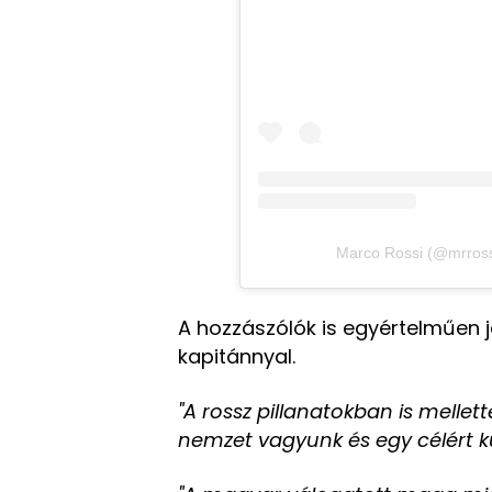
Marco Rossi (@mrrossio
A hozzászólók is egyértelműen 
kapitánnyal.
"A rossz pillanatokban is mellet
nemzet vagyunk és egy célért k