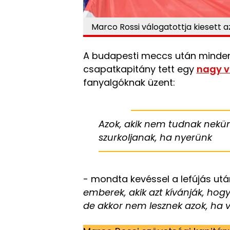
Marco Rossi válogatottja kiesett az
A budapesti meccs után minde
csapatkapitány tett egy
nagy v
fanyalgóknak üzent:
Azok, akik nem tudnak nekünk
szurkoljanak, ha nyerünk
- mondta kevéssel a lefújás utá
emberek, akik azt kívánják, hog
de akkor nem lesznek azok, ha v