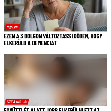
MEDICINA
EZEN A 3 DOLGON VÁLTOZTASS IDŐBEN, HOGY
ELKERÜLD A DEMENCIÁT
SZEX & MÁS
18+
EGYÜTTLÉT ALATT JOBB ELKERÜLNI EZT AZ