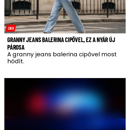
SIKK
GRANNY JEANS BALERINA CIPŐVEL, EZ A NYÁR ÚJ
PÁROSA
A granny jeans balerina cipővel most
hódít.