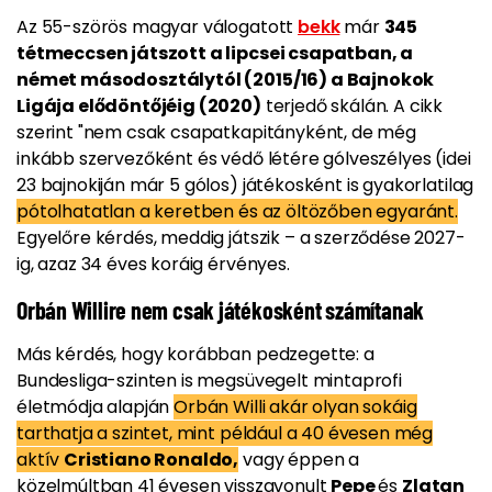
Az 55-szörös magyar válogatott
bekk
már
345
tétmeccsen játszott a lipcsei csapatban, a
német másodosztálytól (2015/16) a Bajnokok
Ligája elődöntőjéig (2020)
terjedő skálán. A cikk
szerint "nem csak csapatkapitányként, de még
inkább szervezőként és védő létére gólveszélyes (idei
23 bajnokiján már 5 gólos) játékosként is gyakorlatilag
pótolhatatlan a keretben és az öltözőben egyaránt.
Egyelőre kérdés, meddig játszik – a szerződése 2027-
ig, azaz 34 éves koráig érvényes.
Orbán Willire nem csak játékosként számítanak
Más kérdés, hogy korábban pedzegette: a
Bundesliga-szinten is megsüvegelt mintaprofi
életmódja alapján
Orbán Willi akár olyan sokáig
tarthatja a szintet, mint például a 40 évesen még
aktív
Cristiano Ronaldo,
vagy éppen a
közelmúltban 41 évesen visszavonult
Pepe
és
Zlatan