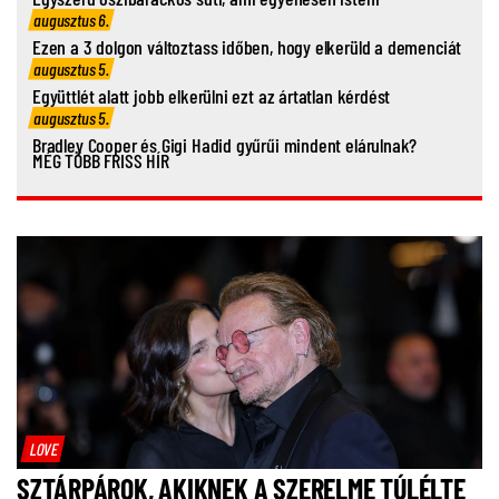
augusztus 6.
Ezen a 3 dolgon változtass időben, hogy elkerüld a demenciát
augusztus 5.
Együttlét alatt jobb elkerülni ezt az ártatlan kérdést
augusztus 5.
Bradley Cooper és Gigi Hadid gyűrűi mindent elárulnak?
MÉG TÖBB FRISS HÍR
LOVE
SZTÁRPÁROK, AKIKNEK A SZERELME TÚLÉLTE