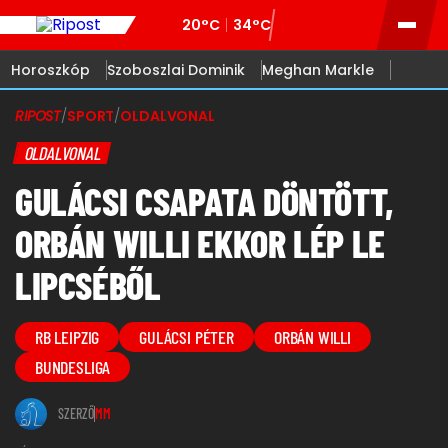
20°C
34°C
Horoszkóp
Szoboszlai Dominik
Meghan Markle
RIPOST
/
SPORT
/
OLDALVONAL
OLDALVONAL
GULÁCSI CSAPATA DÖNTÖTT,
ORBÁN WILLI EKKOR LÉP LE
LIPCSÉBŐL
RB LEIPZIG
GULÁCSI PÉTER
ORBÁN WILLI
BUNDESLIGA
SZERZŐ
MM