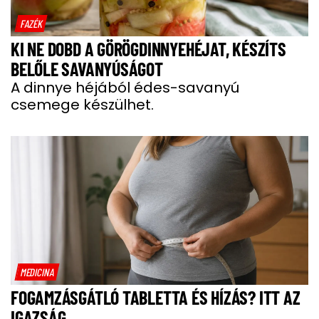
FAZÉK
KI NE DOBD A GÖRÖGDINNYEHÉJAT, KÉSZÍTS
BELŐLE SAVANYÚSÁGOT
A dinnye héjából édes-savanyú
csemege készülhet.
MEDICINA
FOGAMZÁSGÁTLÓ TABLETTA ÉS HÍZÁS? ITT AZ
IGAZSÁG