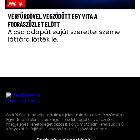
NÍNÓ
18+
VÉRFÜRDŐVEL VÉGZŐDÖTT EGY VITA A
FODRÁSZÜZLET ELŐTT
A családapát saját szerettei szeme
láttára lőtték le.
Portfóliónk minőségi tartalmat jelent minden olvasó számára.
Egyedülálló elérést, országos lefedettséget és változatos
megjelenési lehetőséget biztosít. Folyamatosan keressük az új
irányokat és fejlődési lehetőségeket. Ez jövőnk záloga.