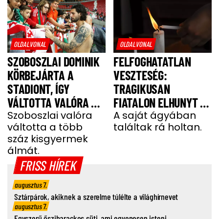
OLDALVONAL
OLDALVONAL
SZOBOSZLAI DOMINIK
FELFOGHATATLAN
KÖRBEJÁRTA A
VESZTESÉG:
STADIONT, ÍGY
TRAGIKUSAN
VÁLTOTTA VALÓRA A
FIATALON ELHUNYT A
GYEREKEK ÁLMÁT
Szoboszlai valóra
TEHETSÉGES FOCISTA
A saját ágyában
váltotta a több
találtak rá holtan.
száz kisgyermek
álmát.
FRISS HÍREK
augusztus 7.
Sztárpárok, akiknek a szerelme túlélte a világhírnevet
augusztus 7.
Egyszerű őszibarackos süti, ami egyenesen isteni