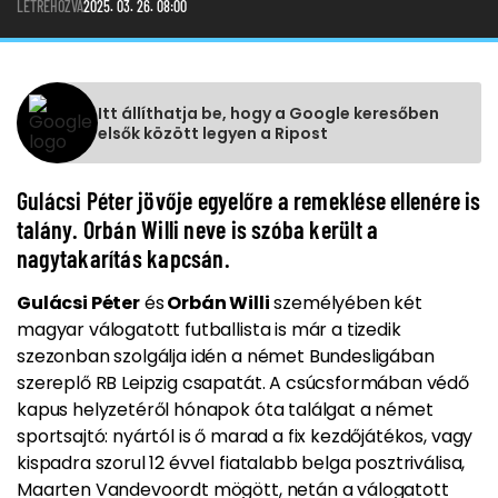
LÉTREHOZVA
2025. 03. 26. 08:00
Itt állíthatja be, hogy a Google keresőben
elsők között legyen a Ripost
Gulácsi Péter jövője egyelőre a remeklése ellenére is
talány. Orbán Willi neve is szóba került a
nagytakarítás kapcsán.
Gulácsi Péter
és
Orbán Willi
személyében két
magyar válogatott futballista is már a tizedik
szezonban szolgálja idén a német Bundesligában
szereplő RB Leipzig csapatát. A csúcsformában védő
kapus helyzetéről hónapok óta találgat a német
sportsajtó: nyártól is ő marad a fix kezdőjátékos, vagy
kispadra szorul 12 évvel fiatalabb belga posztriválisa,
Maarten Vandevoordt mögött, netán a válogatott