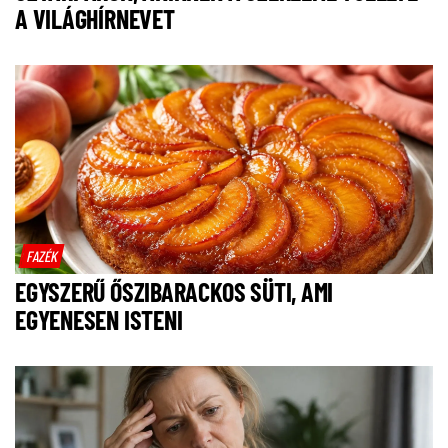
A VILÁGHÍRNEVET
FAZÉK
EGYSZERŰ ŐSZIBARACKOS SÜTI, AMI
EGYENESEN ISTENI