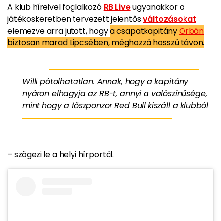
A klub híreivel foglalkozó
RB Live
ugyanakkor a
játékoskeretben tervezett jelentős
változásokat
elemezve arra jutott, hogy
a csapatkapitány
Orbán
biztosan marad Lipcsében, méghozzá hosszú távon.
Willi pótolhatatlan. Annak, hogy a kapitány
nyáron elhagyja az RB-t, annyi a valószínűsége,
mint hogy a főszponzor Red Bull kiszáll a klubból
– szögezi le a helyi hírportál.