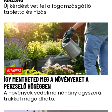
Új kérdést vet fel a fogamzásgátló
tabletta és hízás.
OTTHONKA
ÍGY MENTHETED MEG A NÖVÉNYEKET A
PERZSELŐ HŐSÉGBEN
A növények védelme néhány egyszerű
trükkel megoldható.