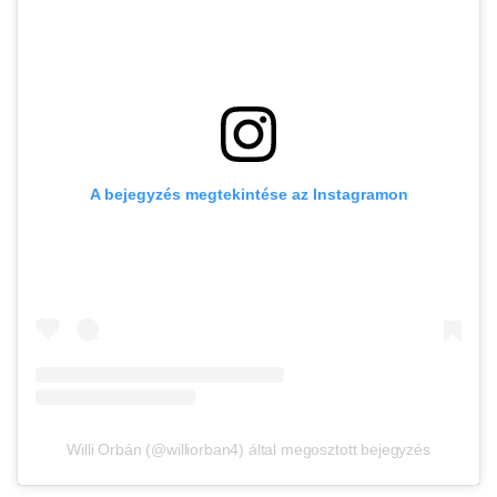
A bejegyzés megtekintése az Instagramon
Willi Orbán (@williorban4) által megosztott bejegyzés