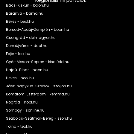
Regionális hírportálok
Bács-Kiskun - baon.hu
Baranya - bama.hu
Békés - beol.hu
Borsod-Abaúj-Zemplén - boon.hu
Csongrád - delmagyar.hu
Dunaújváros - duol.hu
Fejér - feol.hu
Győr-Moson-Sopron - kisalfold.hu
Hajdú-Bihar - haon.hu
Heves - heol.hu
Jász-Nagykun-Szolnok - szoljon.hu
Komárom-Esztergom - kemma.hu
Nógrád - nool.hu
Somogy - sonline.hu
Szabolcs-Szatmár-Bereg - szon.hu
Tolna - teol.hu