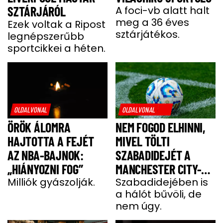
SZTÁRJÁRÓL
A foci-vb alatt halt
meg a 36 éves
Ezek voltak a Ripost
sztárjátékos.
legnépszerűbb
sportcikkei a héten.
OLDALVONAL
OLDALVONAL
ÖRÖK ÁLOMRA
NEM FOGOD ELHINNI,
HAJTOTTA A FEJÉT
MIVEL TÖLTI
AZ NBA-BAJNOK:
SZABADIDEJÉT A
„HIÁNYOZNI FOG”
MANCHESTER CITY-
Milliók gyászolják.
SZTÁRJA
Szabadidejében is
a hálót bűvöli, de
nem úgy.