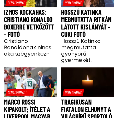
OLDALVONAL
OLDALVONAL
IZMOS KOCKAHAS:
HOSSZÚ KATINKA
CRISTIANO RONALDO
MEGMUTATTA RITKÁN
BOXERRE VETKŐZÖTT
LÁTOTT KISLÁNYÁT -
- FOTÓ
CUKI FOTÓ
Cristiano
Hosszú Katinka
Ronaldonak nincs
megmutatta
oka szégyenkezni.
gyönyörű
gyermekét.
OLDALVONAL
OLDALVONAL
MARCO ROSSI
TRAGIKUSAN
KIPAKOLT; ÍTÉLET A
FIATALON ELHUNYT A
LIVERPOOL MAGYAR
VILÁGHÍRŰ SPORTOLÓ