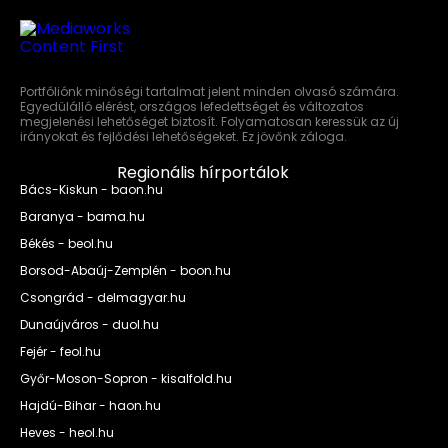
Portfóliónk minőségi tartalmat jelent minden olvasó számára.
Egyedülálló elérést, országos lefedettséget és változatos
megjelenési lehetőséget biztosít. Folyamatosan keressük az új
irányokat és fejlődési lehetőségeket. Ez jövőnk záloga.
Regionális hírportálok
Bács-Kiskun - baon.hu
Baranya - bama.hu
Békés - beol.hu
Borsod-Abaúj-Zemplén - boon.hu
Csongrád - delmagyar.hu
Dunaújváros - duol.hu
Fejér - feol.hu
Győr-Moson-Sopron - kisalfold.hu
Hajdú-Bihar - haon.hu
Heves - heol.hu