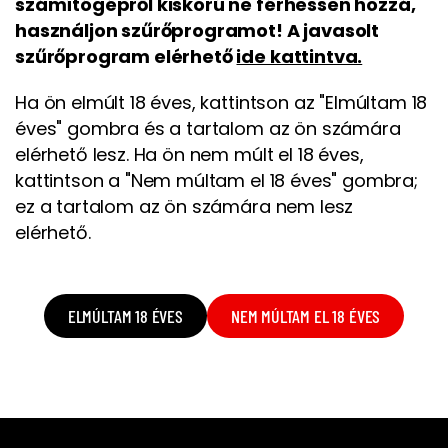
számítógépről kiskorú ne férhessen hozzá,
használjon szűrőprogramot! A javasolt
szűrőprogram elérhető
ide kattintva.
Ha ön elmúlt 18 éves, kattintson az "Elmúltam 18
éves" gombra és a tartalom az ön számára
elérhető lesz. Ha ön nem múlt el 18 éves,
kattintson a "Nem múltam el 18 éves" gombra;
ez a tartalom az ön számára nem lesz
elérhető.
ELMÚLTAM 18 ÉVES
NEM MÚLTAM EL 18 ÉVES