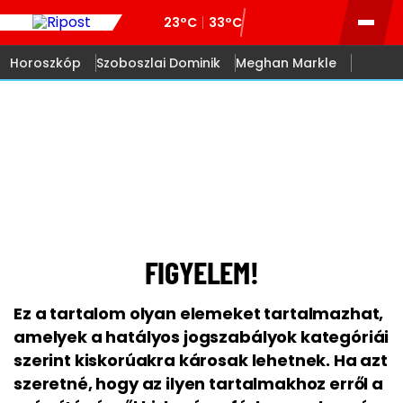
23°C
33°C
Horoszkóp
Szoboszlai Dominik
Meghan Markle
18
FIGYELEM!
Ez a tartalom olyan elemeket tartalmazhat,
amelyek a hatályos jogszabályok kategóriái
szerint kiskorúakra károsak lehetnek. Ha azt
szeretné, hogy az ilyen tartalmakhoz erről a