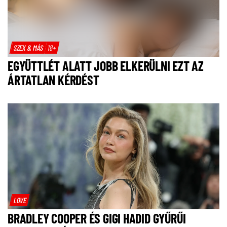
SZEX & MÁS
18+
EGYÜTTLÉT ALATT JOBB ELKERÜLNI EZT AZ
ÁRTATLAN KÉRDÉST
LOVE
BRADLEY COOPER ÉS GIGI HADID GYŰRŰI