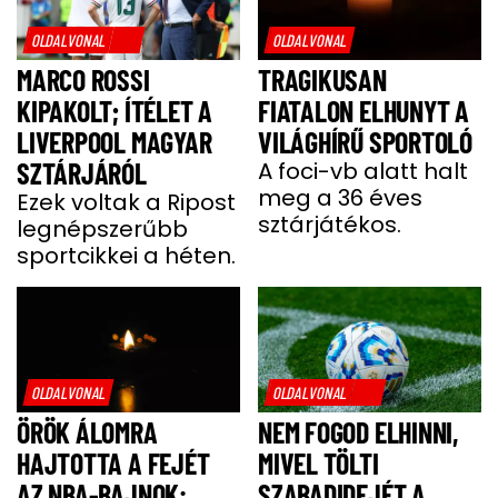
OLDALVONAL
OLDALVONAL
MARCO ROSSI
TRAGIKUSAN
KIPAKOLT; ÍTÉLET A
FIATALON ELHUNYT A
LIVERPOOL MAGYAR
VILÁGHÍRŰ SPORTOLÓ
SZTÁRJÁRÓL
A foci-vb alatt halt
meg a 36 éves
Ezek voltak a Ripost
sztárjátékos.
legnépszerűbb
sportcikkei a héten.
OLDALVONAL
OLDALVONAL
ÖRÖK ÁLOMRA
NEM FOGOD ELHINNI,
HAJTOTTA A FEJÉT
MIVEL TÖLTI
AZ NBA-BAJNOK:
SZABADIDEJÉT A