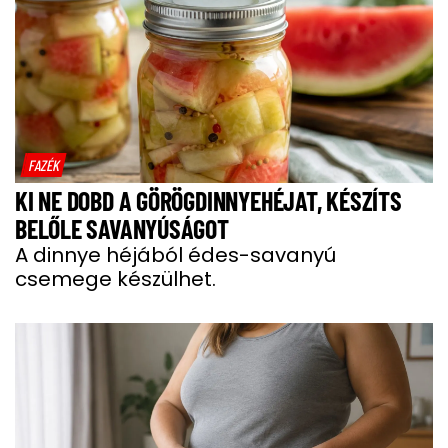
FAZÉK
KI NE DOBD A GÖRÖGDINNYEHÉJAT, KÉSZÍTS
BELŐLE SAVANYÚSÁGOT
A dinnye héjából édes-savanyú
csemege készülhet.