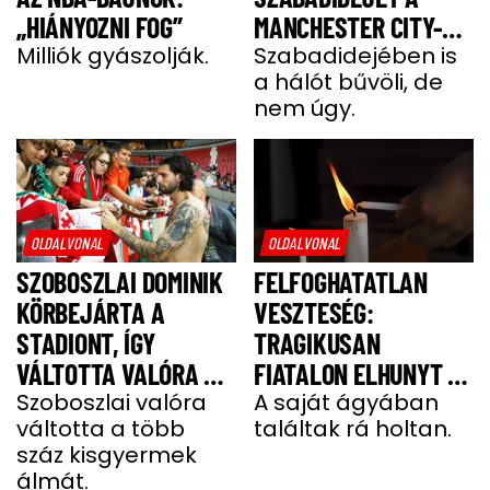
„HIÁNYOZNI FOG”
MANCHESTER CITY-
Milliók gyászolják.
SZTÁRJA
Szabadidejében is
a hálót bűvöli, de
nem úgy.
OLDALVONAL
OLDALVONAL
SZOBOSZLAI DOMINIK
FELFOGHATATLAN
KÖRBEJÁRTA A
VESZTESÉG:
STADIONT, ÍGY
TRAGIKUSAN
VÁLTOTTA VALÓRA A
FIATALON ELHUNYT A
GYEREKEK ÁLMÁT
Szoboszlai valóra
TEHETSÉGES FOCISTA
A saját ágyában
váltotta a több
találtak rá holtan.
száz kisgyermek
álmát.