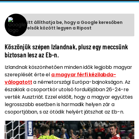
Itt állíthatja be, hogy a Google keresőben
elsők között legyen a Ripost
Köszönjük szépen Izlandnak, plusz egy meccsünk
biztosan lesz az Eb-n.
Izlandnak köszönhetően minden idők legjobb magyar
szereplését érte el
a magyar férfi kézilabda-
válogatott
a németországi Európa-bajnokságon. Az
északiak a csoportkör utolsó fordulójában 26-24-re
verték Ausztriát. Ezzel eldőlt, hogy a magyar együttes
legrosszabb esetben is harmadik helyen zár a
csoportjában, s az ötödik helyért játszhat az Eb-n.