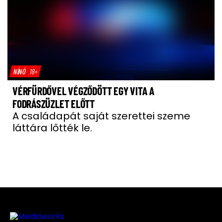
NÍNÓ
18+
VÉRFÜRDŐVEL VÉGZŐDÖTT EGY VITA A
FODRÁSZÜZLET ELŐTT
A családapát saját szerettei szeme
láttára lőtték le.