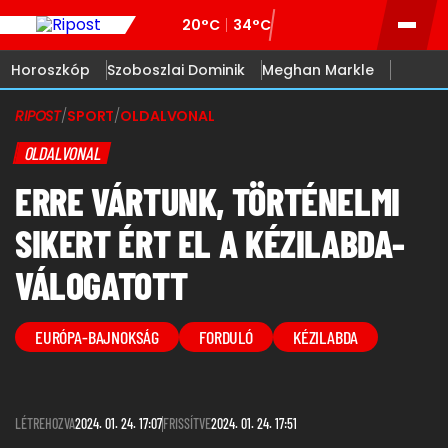
20°C
34°C
Horoszkóp
Szoboszlai Dominik
Meghan Markle
RIPOST
/
SPORT
/
OLDALVONAL
OLDALVONAL
ERRE VÁRTUNK, TÖRTÉNELMI
SIKERT ÉRT EL A KÉZILABDA-
VÁLOGATOTT
EURÓPA-BAJNOKSÁG
FORDULÓ
KÉZILABDA
LÉTREHOZVA
2024. 01. 24. 17:07
FRISSÍTVE
2024. 01. 24. 17:51