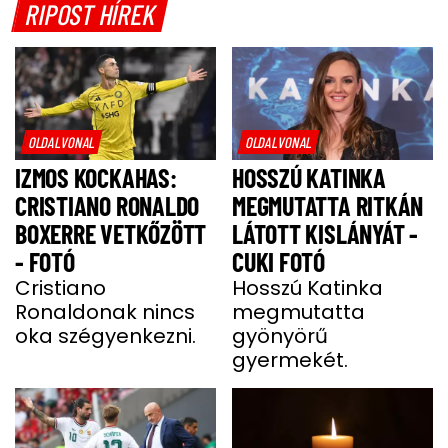
RIPOST HÍREK
OLDALVONAL
OLDALVONAL
IZMOS KOCKAHAS:
HOSSZÚ KATINKA
CRISTIANO RONALDO
MEGMUTATTA RITKÁN
BOXERRE VETKŐZÖTT
LÁTOTT KISLÁNYÁT -
- FOTÓ
CUKI FOTÓ
Cristiano
Hosszú Katinka
Ronaldonak nincs
megmutatta
oka szégyenkezni.
gyönyörű
gyermekét.