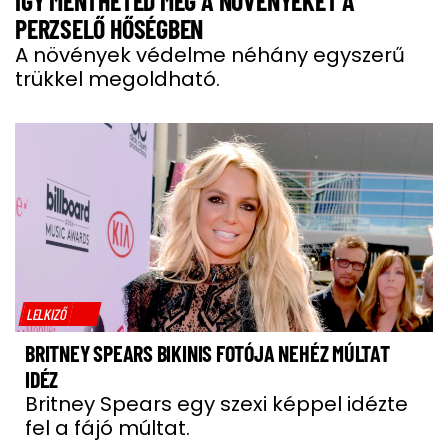
ÍGY MENTHETED MEG A NÖVÉNYEKET A
PERZSELŐ HŐSÉGBEN
A növények védelme néhány egyszerű
trükkel megoldható.
LELKIZŐ
BRITNEY SPEARS BIKINIS FOTÓJA NEHÉZ MÚLTAT
IDÉZ
Britney Spears egy szexi képpel idézte
fel a fájó múltat.