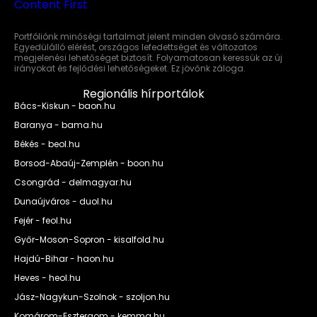
Portfóliónk minőségi tartalmat jelent minden olvasó számára.
Egyedülálló elérést, országos lefedettséget és változatos
megjelenési lehetőséget biztosít. Folyamatosan keressük az új
irányokat és fejlődési lehetőségeket. Ez jövőnk záloga.
Regionális hírportálok
Bács-Kiskun - baon.hu
Baranya - bama.hu
Békés - beol.hu
Borsod-Abaúj-Zemplén - boon.hu
Csongrád - delmagyar.hu
Dunaújváros - duol.hu
Fejér - feol.hu
Győr-Moson-Sopron - kisalfold.hu
Hajdú-Bihar - haon.hu
Heves - heol.hu
Jász-Nagykun-Szolnok - szoljon.hu
Komárom-Esztergom - kemma.hu