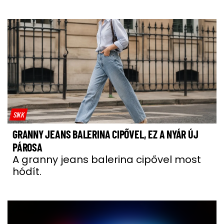
SIKK
GRANNY JEANS BALERINA CIPŐVEL, EZ A NYÁR ÚJ
PÁROSA
A granny jeans balerina cipővel most
hódít.