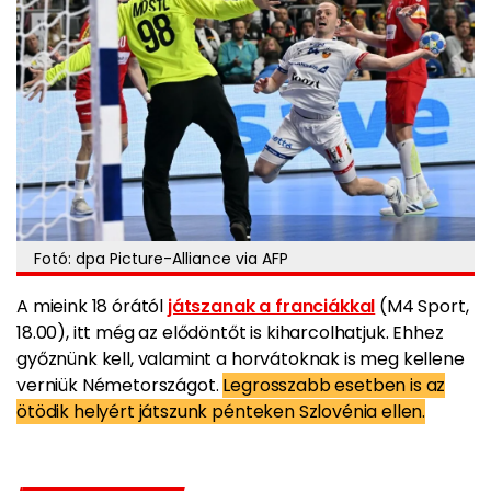
Fotó: dpa Picture-Alliance via AFP
A mieink 18 órától
játszanak a franciákkal
(M4 Sport,
18.00), itt még az elődöntőt is kiharcolhatjuk. Ehhez
győznünk kell, valamint a horvátoknak is meg kellene
verniük Németországot.
Legrosszabb esetben is az
ötödik helyért játszunk pénteken Szlovénia ellen.