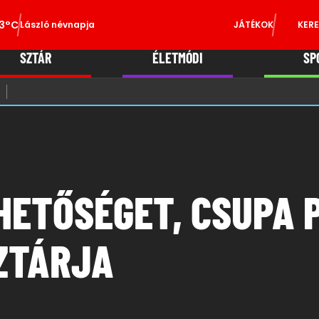
3°C
László névnapja
JÁTÉKOK
KERE
SZTÁR
ÉLETMÓDI
SP
HETŐSÉGET, CSUPA 
ZTÁRJA