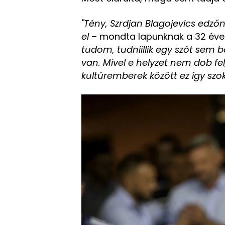
"Tény, Szrdjan Blagojevics edző
el
– mondta lapunknak a 32 éve
tudom, tudniillik egy szót sem 
van. Mivel e helyzet nem dob fel
kultúremberek között ez így szok