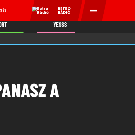
RETRO
SÉS
RÁDIÓ
ORT
YESSS
MANI
PANASZ A