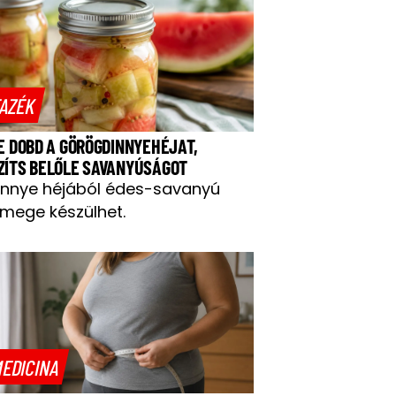
AZÉK
NE DOBD A GÖRÖGDINNYEHÉJAT,
ZÍTS BELŐLE SAVANYÚSÁGOT
innye héjából édes-savanyú
mege készülhet.
EDICINA