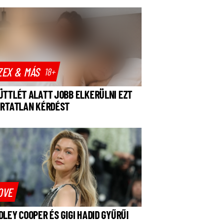
ZEX & MÁS
18+
ÜTTLÉT ALATT JOBB ELKERÜLNI EZT
ÁRTATLAN KÉRDÉST
OVE
DLEY COOPER ÉS GIGI HADID GYŰRŰI