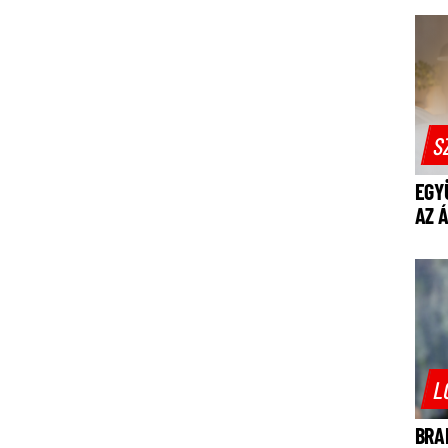
S
EGY
AZ 
L
BRA