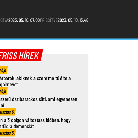
OZVA
2023. 05. 10. 07:00
FRISSÍTVE
2023. 05. 10. 13:46
FRISS HÍREK
rája
árpárok, akiknek a szerelme túlélte a
ághírnevet
rája
szerű őszibarackos süti, ami egyenesen
eni
usztus 6.
n a 3 dolgon változtass időben, hogy
erüld a demenciát
usztus 5.