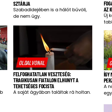
FOG
SZTÁRJA
AZ 
Szabadidejében is a hálót bűvöli,
Új 
de nem úgy.
tab
OLDALVONAL
O
FELFOGHATATLAN VESZTESÉG:
ÍGY
TRAGIKUSAN FIATALON ELHUNYT A
PER
TEHETSÉGES FOCISTA
A n
bb
A saját ágyában találtak rá holtan.
egy