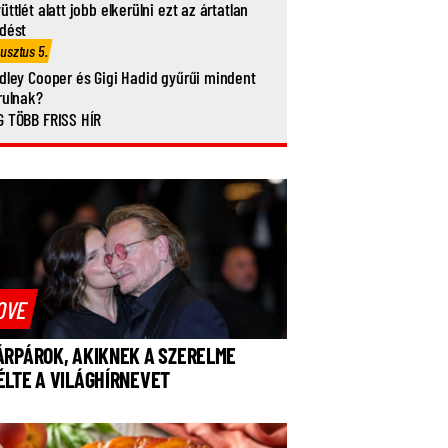
üttlét alatt jobb elkerülni ezt az ártatlan
dést
usztus 5.
dley Cooper és Gigi Hadid gyűrűi mindent
rulnak?
 TÖBB FRISS HÍR
OVE
ÁRPÁROK, AKIKNEK A SZERELME
ÉLTE A VILÁGHÍRNEVET