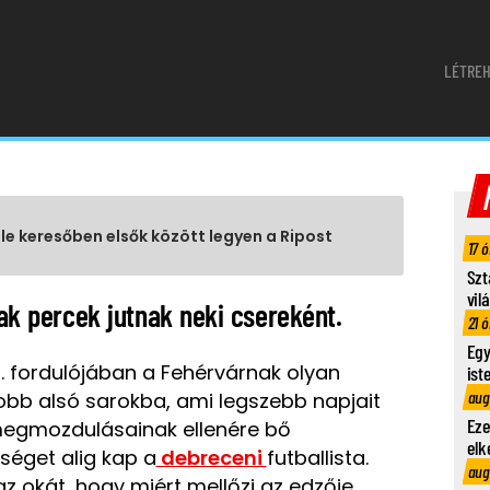
LÉTREH
gle keresőben elsők között legyen a Ripost
17 ó
Szt
vil
ak percek jutnak neki csereként.
21 ó
Egy
9. fordulójában a Fehérvárnak olyan
ist
aug
obb alsó sarokba, ami legszebb napjait
Eze
 megmozdulásainak ellenére bő
elk
séget alig kap a
debreceni
futballista.
aug
z okát, hogy miért mellőzi az edzője.