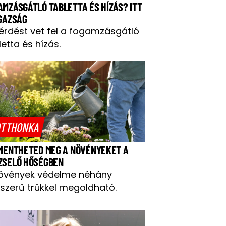
AMZÁSGÁTLÓ TABLETTA ÉS HÍZÁS? ITT
IGAZSÁG
kérdést vet fel a fogamzásgátló
letta és hízás.
TTHONKA
 MENTHETED MEG A NÖVÉNYEKET A
ZSELŐ HŐSÉGBEN
övények védelme néhány
szerű trükkel megoldható.