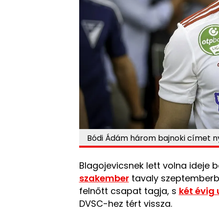
Bódi Ádám három bajnoki címet ny
Blagojevicsnek lett volna ideje 
szakember
tavaly szeptemberbe
felnőtt csapat tagja, s
két évig
DVSC-hez tért vissza.