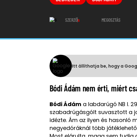
SZERZŐ
s
MEGOSZTÁS
Itt állíthatja be, hogy a Goo
Bódi Ádám nem érti, miért cs
Bódi Ádám
a labdarúgó NB I. 2
szabadrúgásgólt suvasztott a j
idézte. Ám az ilyen és hasonló
negyedóráknál több játéklehető
Most elárulta, maga sem tudja a