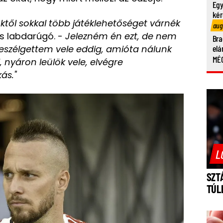
Egy
kér
nktől sokkal több játéklehetőséget várnék
aug
s labdarúgó. -
Jelezném én ezt, de nem
Bra
beszélgettem vele eddig, amióta nálunk
elá
MÉG
, nyáron leülök vele, elvégre
ás."
L
SZT
TÚL