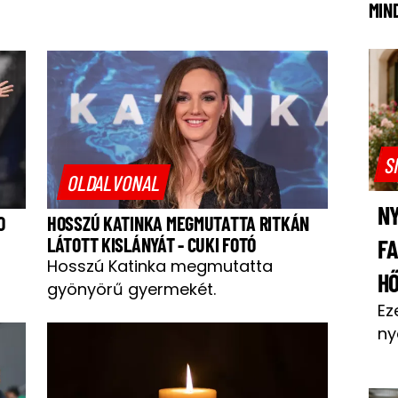
MIN
S
OLDALVONAL
NY
O
HOSSZÚ KATINKA MEGMUTATTA RITKÁN
LÁTOTT KISLÁNYÁT - CUKI FOTÓ
F
Hosszú Katinka megmutatta
H
gyönyörű gyermekét.
Ez
ny