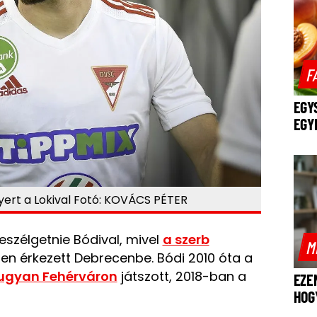
F
EGY
EGY
ert a Lokival Fotó: KOVÁCS PÉTER
beszélgetnie Bódival, mivel
a szerb
M
n érkezett Debrecenbe. Bódi 2010 óta a
 ugyan Fehérváron
játszott, 2018-ban a
EZE
HOG