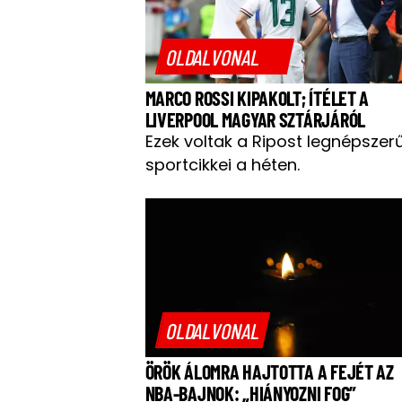
OLDALVONAL
MARCO ROSSI KIPAKOLT; ÍTÉLET A
LIVERPOOL MAGYAR SZTÁRJÁRÓL
Ezek voltak a Ripost legnépszer
sportcikkei a héten.
OLDALVONAL
ÖRÖK ÁLOMRA HAJTOTTA A FEJÉT AZ
NBA-BAJNOK: „HIÁNYOZNI FOG”