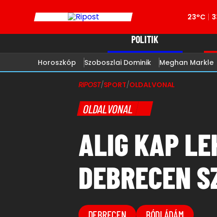
23°C
3
POLITIK
Horoszkóp
Szoboszlai Dominik
Meghan Markle
RIPOST
/
SPORT
/
OLDALVONAL
OLDALVONAL
ALIG KAP LE
DEBRECEN S
DEBRECEN
BÓDI ÁDÁM