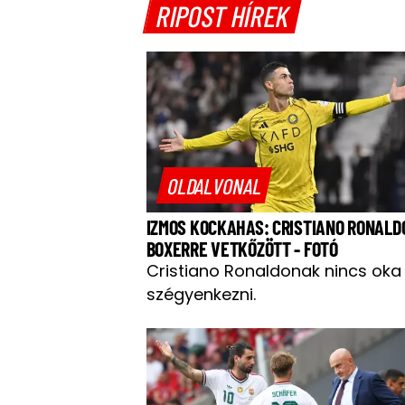
RIPOST HÍREK
OLDALVONAL
IZMOS KOCKAHAS: CRISTIANO RONALD
BOXERRE VETKŐZÖTT - FOTÓ
Cristiano Ronaldonak nincs oka
szégyenkezni.