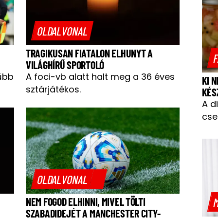
OLDALVONAL
TRAGIKUSAN FIATALON ELHUNYT A
F
VILÁGHÍRŰ SPORTOLÓ
űbb
A foci-vb alatt halt meg a 36 éves
KI 
sztárjátékos.
KÉS
A d
cse
OLDALVONAL
M
NEM FOGOD ELHINNI, MIVEL TÖLTI
SZABADIDEJÉT A MANCHESTER CITY-