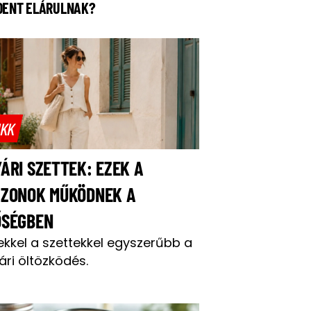
DENT ELÁRULNAK?
IKK
ÁRI SZETTEK: EZEK A
AZONOK MŰKÖDNEK A
ŐSÉGBEN
ekkel a szettekkel egyszerűbb a
ári öltözködés.