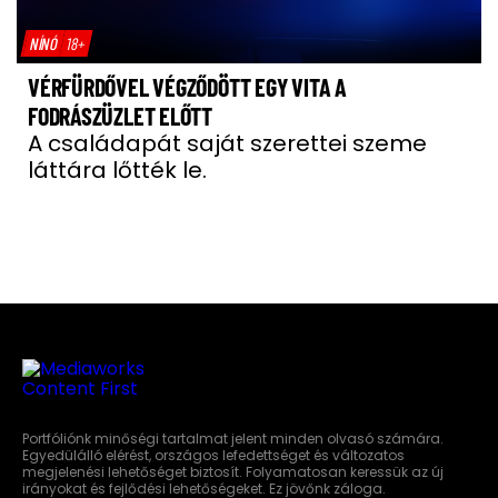
NÍNÓ
18+
VÉRFÜRDŐVEL VÉGZŐDÖTT EGY VITA A
FODRÁSZÜZLET ELŐTT
A családapát saját szerettei szeme
láttára lőtték le.
Portfóliónk minőségi tartalmat jelent minden olvasó számára.
Egyedülálló elérést, országos lefedettséget és változatos
megjelenési lehetőséget biztosít. Folyamatosan keressük az új
irányokat és fejlődési lehetőségeket. Ez jövőnk záloga.