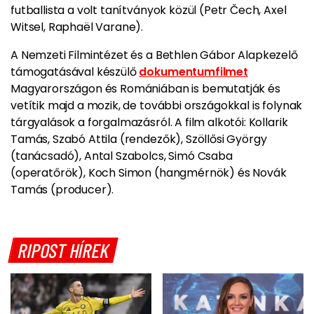
futballista a volt tanítványok közül (Petr Čech, Axel
Witsel, Raphaël Varane).
A Nemzeti Filmintézet és a Bethlen Gábor Alapkezelő
támogatásával készülő
dokumentumfilmet
Magyarországon és Romániában is bemutatják és
vetítik majd a mozik, de további országokkal is folynak
tárgyalások a forgalmazásról. A film alkotói: Kollarik
Tamás, Szabó Attila (rendezők), Szöllősi György
(tanácsadó), Antal Szabolcs, Simó Csaba
(operatőrök), Koch Simon (hangmérnök) és Novák
Tamás (producer).
RIPOST HÍREK