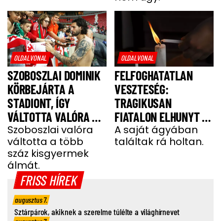
OLDALVONAL
OLDALVONAL
SZOBOSZLAI DOMINIK
FELFOGHATATLAN
KÖRBEJÁRTA A
VESZTESÉG:
STADIONT, ÍGY
TRAGIKUSAN
VÁLTOTTA VALÓRA A
FIATALON ELHUNYT A
GYEREKEK ÁLMÁT
Szoboszlai valóra
TEHETSÉGES FOCISTA
A saját ágyában
váltotta a több
találtak rá holtan.
száz kisgyermek
álmát.
FRISS HÍREK
augusztus 7.
Sztárpárok, akiknek a szerelme túlélte a világhírnevet