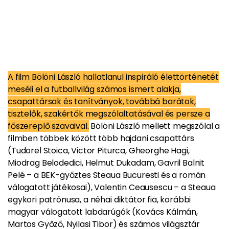
A film Bölöni László hallatlanul inspiráló élettörténetét
meséli el a futballvilág számos ismert alakja,
csapattársak és tanítványok, továbbá barátok,
tisztelők, szakértők megszólaltatásával és persze a
főszereplő szavaival.
Bölöni László mellett megszólal a
filmben többek között több hajdani csapattárs
(Tudorel Stoica, Victor Piturca, Gheorghe Hagi,
Miodrag Belodedici, Helmut Dukadam, Gavril Balnit
Pelé – a BEK-győztes Steaua Bucuresti és a román
válogatott játékosai), Valentin Ceausescu – a Steaua
egykori patrónusa, a néhai diktátor fia, korábbi
magyar válogatott labdarúgók (Kovács Kálmán,
Martos Győző, Nyilasi Tibor) és számos világsztár