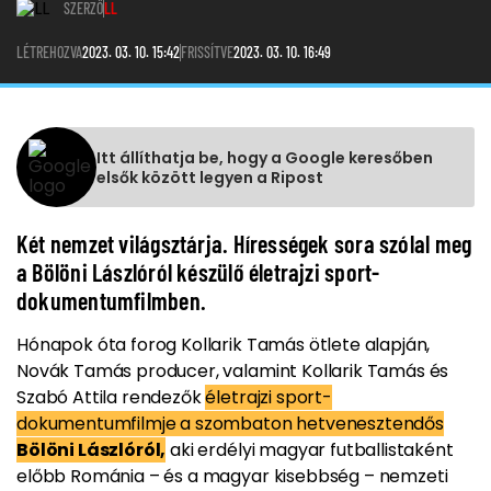
SZERZŐ
LL
LÉTREHOZVA
2023. 03. 10. 15:42
FRISSÍTVE
2023. 03. 10. 16:49
Itt állíthatja be, hogy a Google keresőben
elsők között legyen a Ripost
Két nemzet világsztárja. Hírességek sora szólal meg
a Bölöni Lászlóról készülő életrajzi sport-
dokumentumfilmben.
Hónapok óta forog Kollarik Tamás ötlete alapján,
Novák Tamás producer, valamint Kollarik Tamás és
Szabó Attila rendezők
életrajzi sport-
dokumentumfilmje a szombaton hetvenesztendős
Bölöni Lászlóról,
aki erdélyi magyar futballistaként
előbb Románia – és a magyar kisebbség – nemzeti