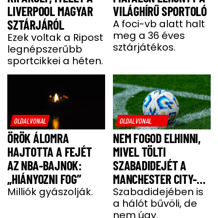
LIVERPOOL MAGYAR
VILÁGHÍRŰ SPORTOLÓ
SZTÁRJÁRÓL
A foci-vb alatt halt
meg a 36 éves
Ezek voltak a Ripost
sztárjátékos.
legnépszerűbb
sportcikkei a héten.
OLDALVONAL
OLDALVONAL
ÖRÖK ÁLOMRA
NEM FOGOD ELHINNI,
HAJTOTTA A FEJÉT
MIVEL TÖLTI
AZ NBA-BAJNOK:
SZABADIDEJÉT A
„HIÁNYOZNI FOG”
MANCHESTER CITY-
Milliók gyászolják.
SZTÁRJA
Szabadidejében is
a hálót bűvöli, de
nem úgy.