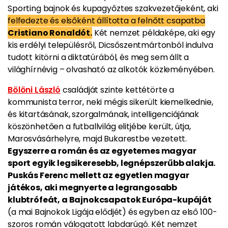
Sporting bajnok és kupagyőztes szakvezetőjeként, aki
felfedezte és elsőként állította a felnőtt csapatba
Cristiano Ronaldót.
Két nemzet példaképe, aki egy
kis erdélyi településről, Dicsőszentmártonból indulva
tudott kitörni a diktatúrából, és meg sem állt a
világhírnévig – olvasható az alkotók közleményében.
Bölöni László
családját szinte kettétörte a
kommunista terror, neki mégis sikerült kiemelkednie,
és kitartásának, szorgalmának, intelligenciájának
köszönhetően a futballvilág elitjébe került, útja,
Marosvásárhelyre, majd Bukarestbe vezetett.
Egyszerre a román és az egyetemes magyar
sport egyik legsikeresebb, legnépszerűbb alakja.
Puskás Ferenc mellett az egyetlen magyar
játékos, aki megnyerte a legrangosabb
klubtrófeát, a Bajnokcsapatok Európa-kupáját
(a mai Bajnokok Ligája elődjét) és egyben az első 100-
szoros román válogatott labdarúgó. Két nemzet