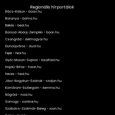
Regionális hírportálok
Bács-Kiskun - baon.hu
Baranya - bama.hu
Békés - beol.hu
Borsod-Abaúj-Zemplén - boon.hu
Csongrád - delmagyar.hu
Dunaújváros - duol.hu
Fejér - feol.hu
Győr-Moson-Sopron - kisalfold.hu
Hajdú-Bihar - haon.hu
Heves - heol.hu
Jász-Nagykun-Szolnok - szoljon.hu
Komárom-Esztergom - kemma.hu
Nógrád - nool.hu
Somogy - sonline.hu
Szabolcs-Szatmár-Bereg - szon.hu