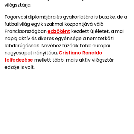
világsztárja.
Fogorvosi diplomájára és gyakorlatára is büszke, de a
futballvilág egyik szakmai központjává váló
Franciaországban
edzőként
kezdett új életet, a mai
napig aktív és sikeres egyénisége a nemzetközi
labdarúgásnak. Nevéhez fűződik több európai
nagycsapat irányítása,
Cristiano Ronaldo
felfedezése
mellett több, ma is aktív világsztár
edzője is volt.