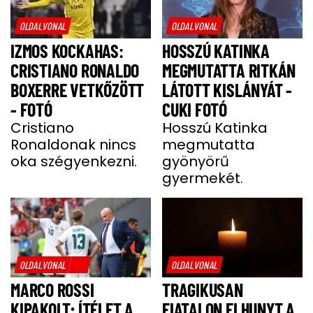
OLDALVONAL
OLDALVONAL
IZMOS KOCKAHAS:
HOSSZÚ KATINKA
CRISTIANO RONALDO
MEGMUTATTA RITKÁN
BOXERRE VETKŐZÖTT
LÁTOTT KISLÁNYÁT -
- FOTÓ
CUKI FOTÓ
Cristiano
Hosszú Katinka
Ronaldonak nincs
megmutatta
oka szégyenkezni.
gyönyörű
gyermekét.
OLDALVONAL
OLDALVONAL
MARCO ROSSI
TRAGIKUSAN
KIPAKOLT; ÍTÉLET A
FIATALON ELHUNYT A