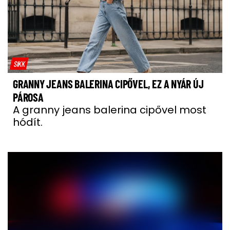
SIKK
GRANNY JEANS BALERINA CIPŐVEL, EZ A NYÁR ÚJ
PÁROSA
A granny jeans balerina cipővel most
hódít.