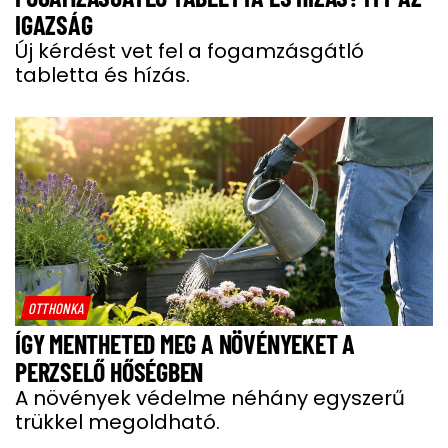
IGAZSÁG
Új kérdést vet fel a fogamzásgátló
tabletta és hízás.
OTTHONKA
ÍGY MENTHETED MEG A NÖVÉNYEKET A
PERZSELŐ HŐSÉGBEN
A növények védelme néhány egyszerű
trükkel megoldható.