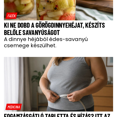
FAZÉK
KI NE DOBD A GÖRÖGDINNYEHÉJAT, KÉSZÍTS
BELŐLE SAVANYÚSÁGOT
A dinnye héjából édes-savanyú
csemege készülhet.
MEDICINA
FOGAMZÁSGÁTLÓ TABLETTA ÉS HÍZÁS? ITT AZ