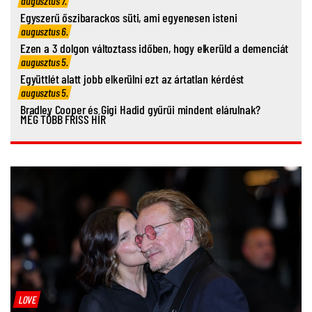
augusztus 7.
Egyszerű őszibarackos süti, ami egyenesen isteni
augusztus 6.
Ezen a 3 dolgon változtass időben, hogy elkerüld a demenciát
augusztus 5.
Együttlét alatt jobb elkerülni ezt az ártatlan kérdést
augusztus 5.
Bradley Cooper és Gigi Hadid gyűrűi mindent elárulnak?
MÉG TÖBB FRISS HÍR
LOVE