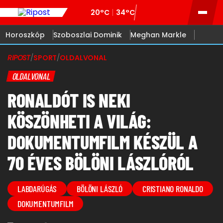
20°C
34°C
Horoszkóp
Szoboszlai Dominik
Meghan Markle
RIPOST
/
SPORT
/
OLDALVONAL
OLDALVONAL
RONALDÓT IS NEKI
KÖSZÖNHETI A VILÁG:
DOKUMENTUMFILM KÉSZÜL A
70 ÉVES BÖLÖNI LÁSZLÓRÓL
LABDARÚGÁS
BÖLÖNI LÁSZLÓ
CRISTIANO RONALDO
DOKUMENTUMFILM