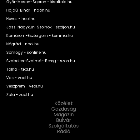
Győr-Moson-Sopron - kisalfold.hu
Hajdú-Bihar - haon.hu
Heves - heol.hu
Jász-Nagykun-Szolnok - szoljon.hu
Komárom-Esztergom - kemma.hu
Nógrád - nool.hu
Somogy - sonline.hu
Szabolcs-Szatmár-Bereg - szon.hu
Tolna - teol.hu
Vas - vaol.hu
Veszprém - veol.hu
Zala - zaol.hu
Közélet
Gazdaság
Magazin
Bulvár
Szolgáltatás
Rádió