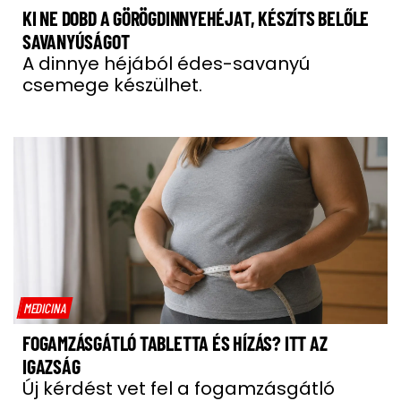
KI NE DOBD A GÖRÖGDINNYEHÉJAT, KÉSZÍTS BELŐLE
SAVANYÚSÁGOT
A dinnye héjából édes-savanyú
csemege készülhet.
MEDICINA
FOGAMZÁSGÁTLÓ TABLETTA ÉS HÍZÁS? ITT AZ
IGAZSÁG
Új kérdést vet fel a fogamzásgátló