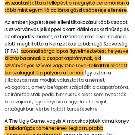
visszautasította a fellépést a megnyitó ceremónián a
több mint egymillió dolláros gázsi csábereje ellenére
.
Az emberi jogsértések elleni tiltakozásul több csapat
is szivárványos jelképpel akart kiállni a sokszínűség és
az elfogadás mellett, ezt azonban már a vb indulása
előtt megtiltotta a Nemzetközi Labdarúgó Szövetség
(FIFA),
azonnali sárga lapos figyelmeztetést helyezve
kilátásba annak a csapatkapitánynak, aki
szivárványos szívvel vagy One Love-felirattal ellátott
karszalaggal lép pályára a tornán.
Így aztán a
tiltakozás más módját választotta a német
válogatott, amely befogott szájjal állt a csapatfotóra,
az iráni focisták pedig himnuszuk alatt sem nyitották
ki a szájukat, így irányítva a figyelmet a saját
országukban vérbe fojtott tüntetésekre.
A
The Ugly Game, vagyis A mocskos játék
című könyv
a labdarúgás történetének legkorruptabb