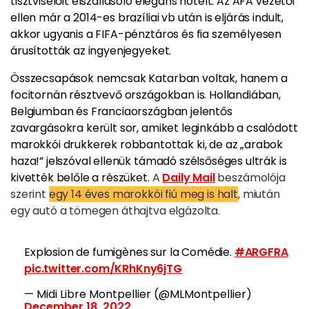
tisztviselőit elszállásoló elegáns hotelt. Az AFA vezetői
ellen már a 2014-es brazíliai vb után is eljárás indult,
akkor ugyanis a FIFA-pénztáros és fia személyesen
árusították az ingyenjegyeket.
Összecsapások nemcsak Katarban voltak, hanem a
focitornán résztvevő országokban is. Hollandiában,
Belgiumban és Franciaországban jelentős
zavargásokra került sor, amiket leginkább a csalódott
marokkói drukkerek robbantottak ki, de az „arabok
haza!” jelszóval ellenük támadó szélsőséges ultrák is
kivették belőle a részüket.
A
Daily Mail
beszámolója
szerint
egy 14 éves marokkói fiú meg is halt
, miután
egy autó a tömegen áthajtva elgázolta.
Explosion de fumigènes sur la Comédie.
#ARGFRA
pic.twitter.com/KRhKny6jTG
— Midi Libre Montpellier (@MLMontpellier)
December 18, 2022