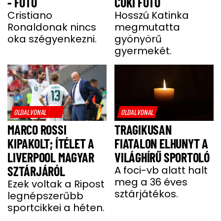
- FOTÓ
CUKI FOTÓ
Cristiano
Hosszú Katinka
Ronaldonak nincs
megmutatta
oka szégyenkezni.
gyönyörű
gyermekét.
OLDALVONAL
OLDALVONAL
MARCO ROSSI
TRAGIKUSAN
KIPAKOLT; ÍTÉLET A
FIATALON ELHUNYT A
LIVERPOOL MAGYAR
VILÁGHÍRŰ SPORTOLÓ
SZTÁRJÁRÓL
A foci-vb alatt halt
meg a 36 éves
Ezek voltak a Ripost
sztárjátékos.
legnépszerűbb
sportcikkei a héten.