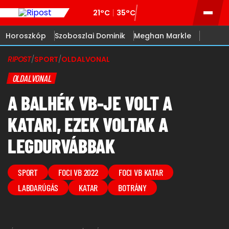
21°C
35°C
Horoszkóp
Szoboszlai Dominik
Meghan Markle
RIPOST
/
SPORT
/
OLDALVONAL
OLDALVONAL
A BALHÉK VB-JE VOLT A
KATARI, EZEK VOLTAK A
LEGDURVÁBBAK
SPORT
FOCI VB 2022
FOCI VB KATAR
LABDARÚGÁS
KATAR
BOTRÁNY