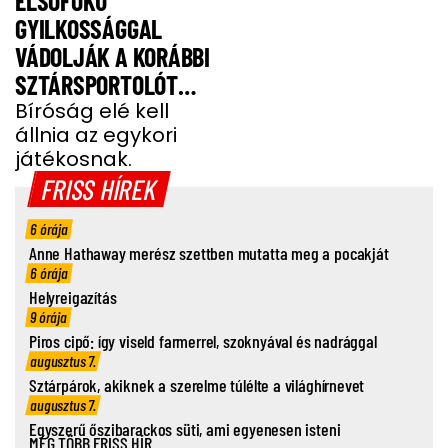
ELSŐFOKÚ
GYILKOSSÁGGAL
VÁDOLJÁK A KORÁBBI
SZTÁRSPORTOLÓT
BARÁTNŐJE TRAGIKUS
Bíróság elé kell
állnia az egykori
HALÁLA MIATT
játékosnak.
FRISS HÍREK
6 órája
Anne Hathaway merész szettben mutatta meg a pocakját
6 órája
Helyreigazítás
9 órája
Piros cipő: így viseld farmerrel, szoknyával és nadrággal
augusztus 7.
Sztárpárok, akiknek a szerelme túlélte a világhírnevet
augusztus 7.
Egyszerű őszibarackos süti, ami egyenesen isteni
MÉG TÖBB FRISS HÍR