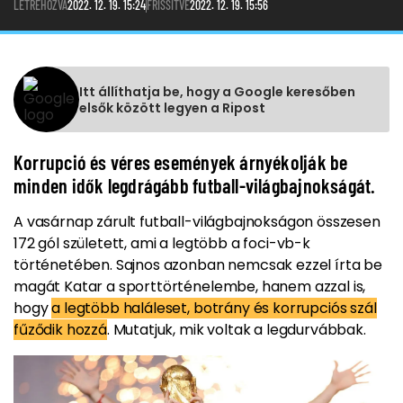
LÉTREHOZVA
2022. 12. 19. 15:24
FRISSÍTVE
2022. 12. 19. 15:56
Itt állíthatja be, hogy a Google keresőben
elsők között legyen a Ripost
Korrupció és véres események árnyékolják be
minden idők legdrágább futball-világbajnokságát.
A vasárnap zárult futball-világbajnokságon összesen
172 gól született, ami a legtöbb a foci-vb-k
történetében. Sajnos azonban nemcsak ezzel írta be
magát Katar a sporttörténelembe, hanem azzal is,
hogy
a legtöbb haláleset, botrány és korrupciós szál
fűződik hozzá
. Mutatjuk, mik voltak a legdurvábbak.