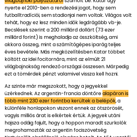
világbajnoki pályázatáról
számolt be. Katar úgy
nyerte el 2010-ben a rendezési jogot, hogy sem
futballtradíciói, sem stadionjai nem voltak. Világos volt
tehát, hogy ez lesz minden idők legdrágább vb-je.
Becslések szerint a 200 milliárd dollárt (73 ezer
milliárd forint) is meghaladja az összköltség, ami
akkora összeg, mint a számítógépes iparág teljes
éves bevétele. Más megközelítésben Katar többet
költött az idei focitornára, mint az elmúlt 21
világbajnokság rendező országai összesen. Márpedig
ezt a tömérdek pénzt valamivel vissza kell hozni.
Az szinte már megszokott, hogy a jegyekkel
üzérkednek. Az argentin-francia döntőre
alapáron is
több mint 230 ezer forintba kerültek a belépők
, a
különféle honlapokon viszont ennek az ötszörösét,
vagyis milliós árat is elkértek értük. A jegyek utáni
hajsza odáig fajult, hogy a hoppon maradt szurkolók
megrohamozták
az argentin fociszövetség