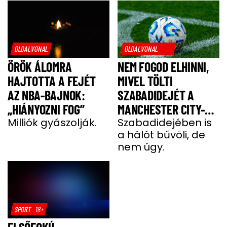
OLDALVONAL
OLDALVONAL
ÖRÖK ÁLOMRA
NEM FOGOD ELHINNI,
HAJTOTTA A FEJÉT
MIVEL TÖLTI
AZ NBA-BAJNOK:
SZABADIDEJÉT A
„HIÁNYOZNI FOG”
MANCHESTER CITY-
Milliók gyászolják.
SZTÁRJA
Szabadidejében is
a hálót bűvöli, de
nem úgy.
SPORT
18+