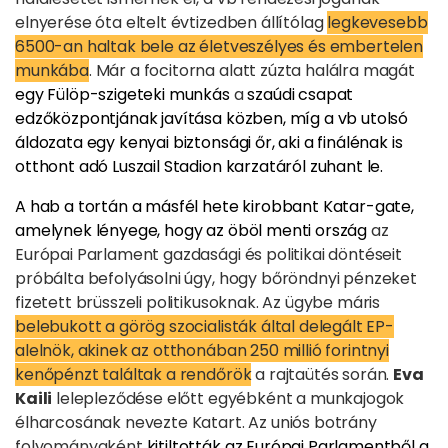
elnyerése óta eltelt évtizedben állítólag
legkevesebb
6500-an haltak bele az életveszélyes és embertelen
munkába
. Már a focitorna alatt zúzta halálra magát
egy Fülöp-szigeteki munkás
a
szaúdi csapat
edzőközpontjának javítása közben, míg a vb utolsó
áldozata egy kenyai biztonsági őr, aki a finálénak is
otthont adó Luszail Stadion karzatáról zuhant le.
A hab a tortán a másfél hete kirobbant Katar-gate,
amelynek lényege, hogy az öböl menti ország
az
Európai Parlament gazdasági és politikai döntéseit
próbálta befolyásolni úgy, hogy bőröndnyi pénzeket
fizetett brüsszeli politikusoknak. Az ügybe máris
belebukott a görög szocialisták által delegált EP-
alelnök, akinek az otthonában 250 millió forintnyi
kenőpénzt találtak a rendőrök
a rajtaütés során.
Eva
Kaili
lelepleződése előtt egyébként
a munkajogok
élharcosának nevezte Katart. Az uniós botrány
folyományaként
kitiltották az Európai Parlamentből a