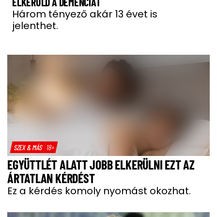
ELKERÜLD A DEMENCIÁT
Három tényező akár 13 évet is
jelenthet.
SZEX & MÁS
18+
EGYÜTTLÉT ALATT JOBB ELKERÜLNI EZT AZ
ÁRTATLAN KÉRDÉST
Ez a kérdés komoly nyomást okozhat.