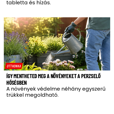
tabletta és hízás.
OTTHONKA
ÍGY MENTHETED MEG A NÖVÉNYEKET A PERZSELŐ
HŐSÉGBEN
A növények védelme néhány egyszerű
trükkel megoldható.