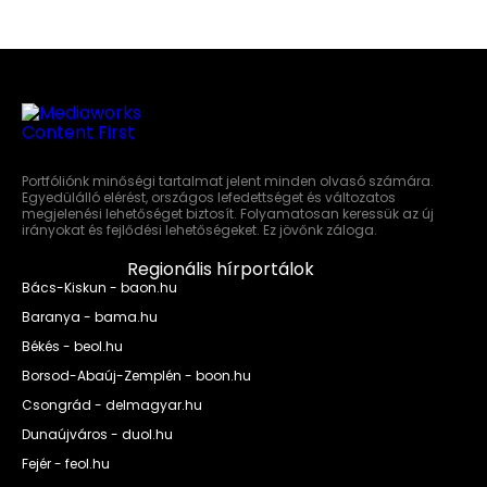
Portfóliónk minőségi tartalmat jelent minden olvasó számára.
Egyedülálló elérést, országos lefedettséget és változatos
megjelenési lehetőséget biztosít. Folyamatosan keressük az új
irányokat és fejlődési lehetőségeket. Ez jövőnk záloga.
Regionális hírportálok
Bács-Kiskun - baon.hu
Baranya - bama.hu
Békés - beol.hu
Borsod-Abaúj-Zemplén - boon.hu
Csongrád - delmagyar.hu
Dunaújváros - duol.hu
Fejér - feol.hu