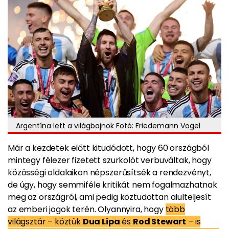
Argentína lett a világbajnok Fotó: Friedemann Vogel
Már a kezdetek előtt kitudódott, hogy 60 országból
mintegy félezer fizetett szurkolót verbuváltak, hogy
közösségi oldalaikon népszerűsítsék a rendezvényt,
de úgy, hogy semmiféle kritikát nem fogalmazhatnak
meg az országról, ami pedig köztudottan alulteljesít
az emberi jogok terén. Olyannyira, hogy
több
világsztár – köztük
Dua Lipa
és
Rod Stewart
– is