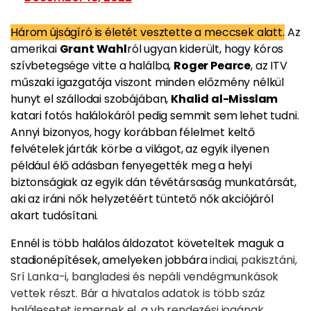
Három újságíró is életét vesztette a meccsek alatt.
Az
amerikai
Gr
ant Wahl
ról ugyan kiderült, hogy kóros
szívbetegsége vitte a halálba,
Roger Pearce
, az ITV
műszaki igazgatója viszont minden előzmény nélkül
hunyt el szállodai szobájában,
Khalid al-Misslam
katari fotós halálokáról pedig semmit sem lehet tudni.
Annyi bizonyos, hogy korábban
félelmet keltő
felvételek járták körbe a világot, az egyik ilyenen
például élő adásban fenyegették meg a helyi
biztonságiak az egyik dán tévétársaság munkatársát,
aki az iráni nők helyzetéért tüntető nők akciójáról
akart tudósítani.
Ennél is több halálos áldozatot követeltek maguk a
stadionépítések, amelyeken jobbára
indiai, pakisztáni,
Srí Lanka-i, bangladesi és nepáli vendégmunkások
vettek részt. Bár a hivatalos adatok is több száz
halálesetet ismernek el, a vb rendezési jogának