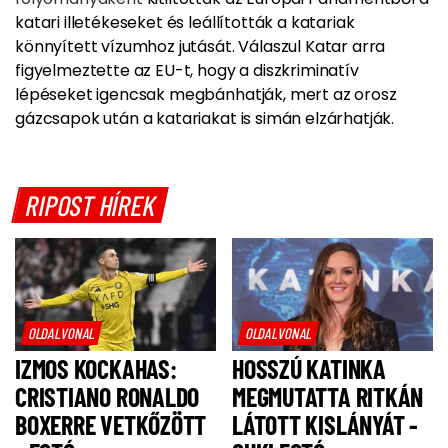
katari illetékeseket és leállították a katariak
könnyített vízumhoz jutását. Válaszul Katar arra
figyelmeztette az EU-t, hogy a diszkriminatív
lépéseket igencsak megbánhatják, mert az orosz
gázcsapok után a katariakat is simán elzárhatják.
RIPOST HÍREK
OLDALVONAL
OLDALVONAL
IZMOS KOCKAHAS:
HOSSZÚ KATINKA
CRISTIANO RONALDO
MEGMUTATTA RITKÁN
BOXERRE VETKŐZÖTT
LÁTOTT KISLÁNYÁT -