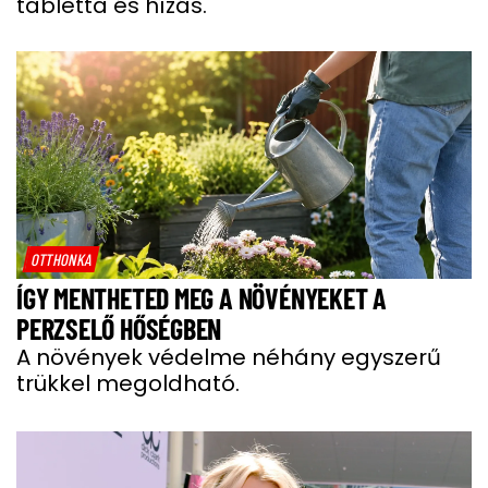
tabletta és hízás.
OTTHONKA
ÍGY MENTHETED MEG A NÖVÉNYEKET A
PERZSELŐ HŐSÉGBEN
A növények védelme néhány egyszerű
trükkel megoldható.