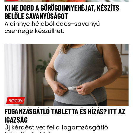
KI NE DOBD A GÖRÖGDINNYEHÉJAT, KÉSZÍTS
BELŐLE SAVANYÚSÁGOT
A dinnye héjából édes-savanyú
csemege készülhet.
MEDICINA
FOGAMZÁSGÁTLÓ TABLETTA ÉS HÍZÁS? ITT AZ
IGAZSÁG
Új kérdést vet fel a fogamzásgátló