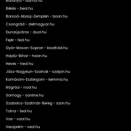
Baranya - bama.hu
Békés - beol.hu
Borsod-Abaúj-Zemplén - boon.hu
Csongrád - delmagyar.hu
Dunaújváros - duol.hu
Fejér - feol.hu
Győr-Moson-Sopron - kisalfold.hu
Hajdú-Bihar - haon.hu
Heves - heol.hu
Jász-Nagykun-Szolnok - szoljon.hu
Komárom-Esztergom - kemma.hu
Nógrád - nool.hu
Somogy - sonline.hu
Szabolcs-Szatmár-Bereg - szon.hu
Tolna - teol.hu
Vas - vaol.hu
Veszprém - veol.hu