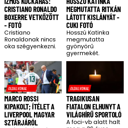
IZMOS KOCKAHAS:
HOSSZÚ KATINKA
CRISTIANO RONALDO
MEGMUTATTA RITKÁN
BOXERRE VETKŐZÖTT
LÁTOTT KISLÁNYÁT -
- FOTÓ
CUKI FOTÓ
Cristiano
Hosszú Katinka
Ronaldonak nincs
megmutatta
oka szégyenkezni.
gyönyörű
gyermekét.
OLDALVONAL
OLDALVONAL
MARCO ROSSI
TRAGIKUSAN
KIPAKOLT; ÍTÉLET A
FIATALON ELHUNYT A
LIVERPOOL MAGYAR
VILÁGHÍRŰ SPORTOLÓ
SZTÁRJÁRÓL
A foci-vb alatt halt