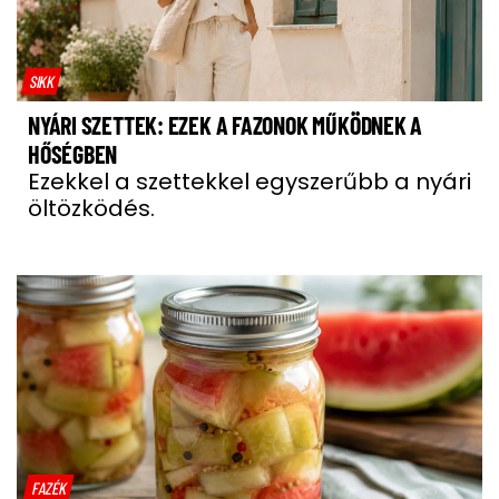
SIKK
NYÁRI SZETTEK: EZEK A FAZONOK MŰKÖDNEK A
HŐSÉGBEN
Ezekkel a szettekkel egyszerűbb a nyári
öltözködés.
FAZÉK