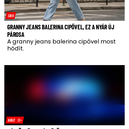
SIKK
GRANNY JEANS BALERINA CIPŐVEL, EZ A NYÁR ÚJ
PÁROSA
A granny jeans balerina cipővel most
hódít.
NÍNÓ
18+