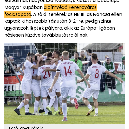
Borzalmas nagyot szenvedett, s kiesett a labdarúgó
Magyar Kupában
a címvédő Ferencváros
focicsapata
. A zöld-fehérek az NB III-as Iváncsa ellen
kaptak ki hosszabbítás után 3-2-re, pedig szinte
ugyanazok léptek pályára, akik az Európa-ligában
hősiesen küzdve továbbjutásra állnak.
Fotó: Árvai Károly