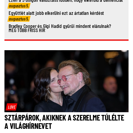
augusztus 5.
Együttlét alatt jobb elkerülni ezt az ártatlan kérdést
augusztus 5.
Bradley Cooper és Gigi Hadid gyűrűi mindent elárulnak?
MÉG TÖBB FRISS HÍR
LOVE
SZTÁRPÁROK, AKIKNEK A SZERELME TÚLÉLTE
A VILÁGHÍRNEVET