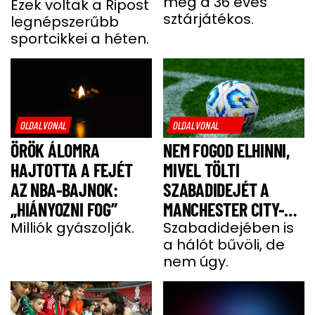
meg a 36 éves
Ezek voltak a Ripost
sztárjátékos.
legnépszerűbb
sportcikkei a héten.
OLDALVONAL
OLDALVONAL
ÖRÖK ÁLOMRA
NEM FOGOD ELHINNI,
HAJTOTTA A FEJÉT
MIVEL TÖLTI
AZ NBA-BAJNOK:
SZABADIDEJÉT A
„HIÁNYOZNI FOG”
MANCHESTER CITY-
Milliók gyászolják.
SZTÁRJA
Szabadidejében is
a hálót bűvöli, de
nem úgy.