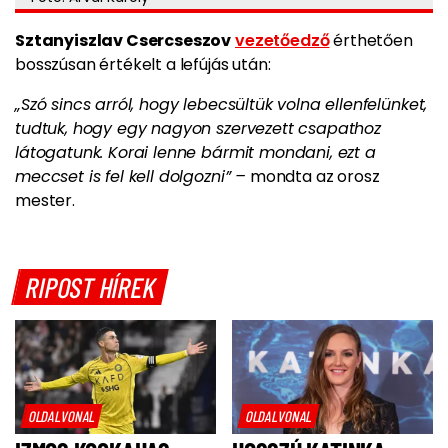
Sztanyiszlav Csercseszov
vezetőedző
érthetően
bosszúsan értékelt a lefújás után:
„Szó sincs arról, hogy lebecsültük volna ellenfelünket,
tudtuk, hogy egy nagyon szervezett csapathoz
látogatunk. Korai lenne bármit mondani, ezt a
meccset is fel kell dolgozni” –
mondta az orosz
mester.
RIPOST HÍREK
OLDALVONAL
OLDALVONAL