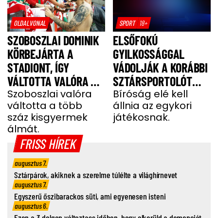
OLDALVONAL
SPORT
18+
SZOBOSZLAI DOMINIK
ELSŐFOKÚ
KÖRBEJÁRTA A
GYILKOSSÁGGAL
STADIONT, ÍGY
VÁDOLJÁK A KORÁBBI
VÁLTOTTA VALÓRA A
SZTÁRSPORTOLÓT
GYEREKEK ÁLMÁT
Szoboszlai valóra
BARÁTNŐJE TRAGIKUS
Bíróság elé kell
váltotta a több
állnia az egykori
HALÁLA MIATT
száz kisgyermek
játékosnak.
álmát.
FRISS HÍREK
augusztus 7.
Sztárpárok, akiknek a szerelme túlélte a világhírnevet
augusztus 7.
Egyszerű őszibarackos süti, ami egyenesen isteni
augusztus 6.
Ezen a 3 dolgon változtass időben, hogy elkerüld a demenciát