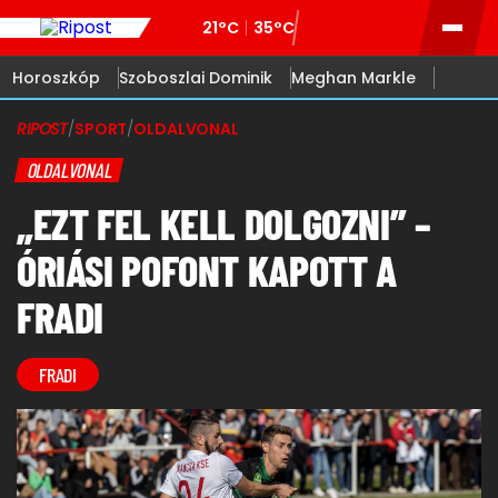
21°C
35°C
Horoszkóp
Szoboszlai Dominik
Meghan Markle
RIPOST
/
SPORT
/
OLDALVONAL
OLDALVONAL
„EZT FEL KELL DOLGOZNI” –
ÓRIÁSI POFONT KAPOTT A
FRADI
FRADI