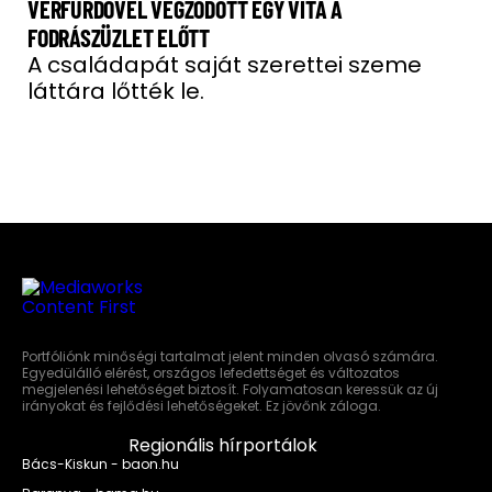
VÉRFÜRDŐVEL VÉGZŐDÖTT EGY VITA A
FODRÁSZÜZLET ELŐTT
A családapát saját szerettei szeme
láttára lőtték le.
Portfóliónk minőségi tartalmat jelent minden olvasó számára.
Egyedülálló elérést, országos lefedettséget és változatos
megjelenési lehetőséget biztosít. Folyamatosan keressük az új
irányokat és fejlődési lehetőségeket. Ez jövőnk záloga.
Regionális hírportálok
Bács-Kiskun - baon.hu