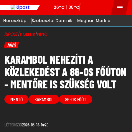
26°C
35°C
Horoszkóp
Szoboszlai Dominik
Meghan Markle
RIPOST
/
POLITIK
/
NÍNÓ
NÍNÓ
KARAMBOL NEHEZÍTI A
KÖZLEKEDÉST A 86-OS FŐÚTON
- MENTŐRE IS SZÜKSÉG VOLT
MENTŐ
KARAMBOL
86-OS FŐÚT
LÉTREHOZVA
2026. 05. 18. 14:20