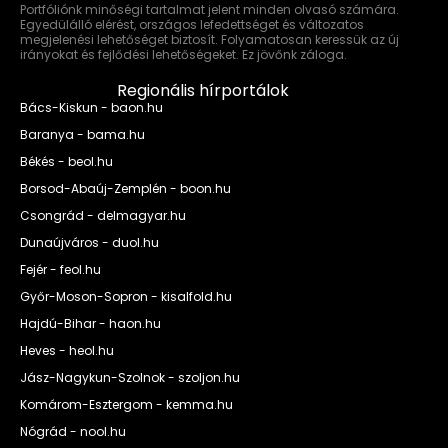
Portfóliónk minőségi tartalmat jelent minden olvasó számára.
Egyedülálló elérést, országos lefedettséget és változatos
megjelenési lehetőséget biztosít. Folyamatosan keressük az új
irányokat és fejlődési lehetőségeket. Ez jövőnk záloga.
Regionális hírportálok
Bács-Kiskun - baon.hu
Baranya - bama.hu
Békés - beol.hu
Borsod-Abaúj-Zemplén - boon.hu
Csongrád - delmagyar.hu
Dunaújváros - duol.hu
Fejér - feol.hu
Győr-Moson-Sopron - kisalfold.hu
Hajdú-Bihar - haon.hu
Heves - heol.hu
Jász-Nagykun-Szolnok - szoljon.hu
Komárom-Esztergom - kemma.hu
Nógrád - nool.hu