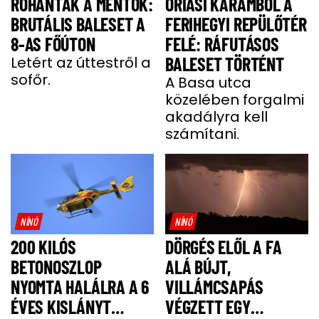
ROHANTAK A MENTŐK:
ÓRIÁSI KARAMBOL A
BRUTÁLIS BALESET A
FERIHEGYI REPÜLŐTÉR
8-AS FŐÚTON
FELÉ: RÁFUTÁSOS
Letért az úttestről a
BALESET TÖRTÉNT
sofőr.
A Basa utca
közelében forgalmi
akadályra kell
számítani.
NÍNÓ
NÍNÓ
200 KILÓS
DÖRGÉS ELŐL A FA
BETONOSZLOP
ALÁ BÚJT,
NYOMTA HALÁLRA A 6
VILLÁMCSAPÁS
ÉVES KISLÁNYT
VÉGZETT EGY