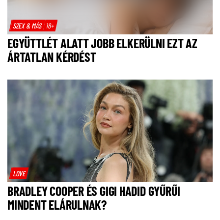
SZEX & MÁS
18+
EGYÜTTLÉT ALATT JOBB ELKERÜLNI EZT AZ
ÁRTATLAN KÉRDÉST
LOVE
BRADLEY COOPER ÉS GIGI HADID GYŰRŰI
MINDENT ELÁRULNAK?