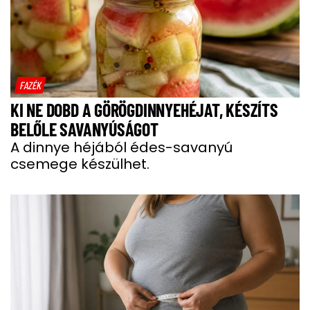
FAZÉK
KI NE DOBD A GÖRÖGDINNYEHÉJAT, KÉSZÍTS
BELŐLE SAVANYÚSÁGOT
A dinnye héjából édes-savanyú
csemege készülhet.