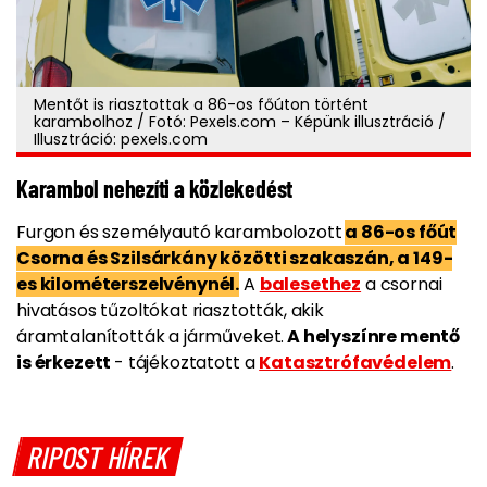
Mentőt is riasztottak a 86-os főúton történt
karambolhoz / Fotó: Pexels.com – Képünk illusztráció /
Illusztráció: pexels.com
Karambol nehezíti a közlekedést
Furgon és személyautó karambolozott
a 86-os főút
Csorna és Szilsárkány közötti szakaszán, a 149-
es kilométerszelvénynél.
A
balesethez
a csornai
hivatásos tűzoltókat riasztották, akik
áramtalanították a járműveket.
A helyszínre mentő
is érkezett
- tájékoztatott a
Katasztrófavédelem
.
RIPOST HÍREK