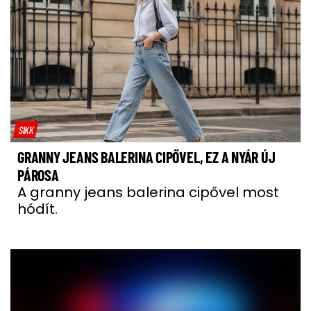
SIKK
GRANNY JEANS BALERINA CIPŐVEL, EZ A NYÁR ÚJ
PÁROSA
A granny jeans balerina cipővel most
hódít.