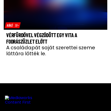
NÍNÓ
18+
VÉRFÜRDŐVEL VÉGZŐDÖTT EGY VITA A
FODRÁSZÜZLET ELŐTT
A családapát saját szerettei szeme
láttára lőtték le.