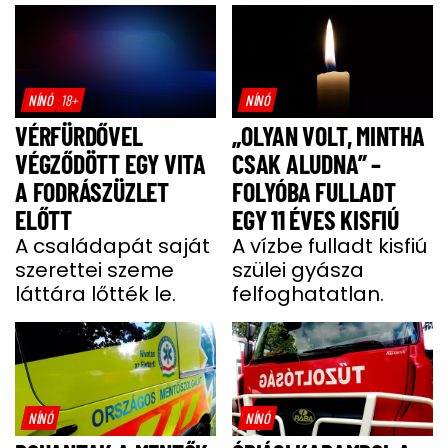
NÍNÓ
18+
NÍNÓ
VÉRFÜRDŐVEL
„OLYAN VOLT, MINTHA
VÉGZŐDÖTT EGY VITA
CSAK ALUDNA” –
A FODRÁSZÜZLET
FOLYÓBA FULLADT
ELŐTT
EGY 11 ÉVES KISFIÚ
A családapát saját
A vízbe fulladt kisfiú
szerettei szeme
szülei gyásza
láttára lőtték le.
felfoghatatlan.
NÍNÓ
NÍNÓ