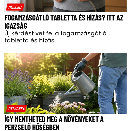
MEDICINA
FOGAMZÁSGÁTLÓ TABLETTA ÉS HÍZÁS? ITT AZ
IGAZSÁG
Új kérdést vet fel a fogamzásgátló
tabletta és hízás.
OTTHONKA
ÍGY MENTHETED MEG A NÖVÉNYEKET A
PERZSELŐ HŐSÉGBEN