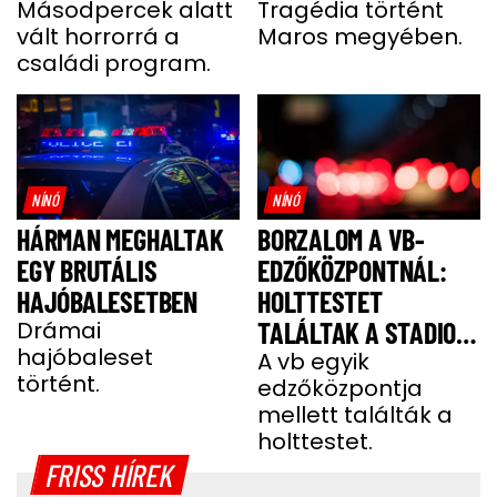
HEVESBEN
Másodpercek alatt
FÉRFIVEL
Tragédia történt
vált horrorrá a
Maros megyében.
családi program.
NÍNÓ
NÍNÓ
HÁRMAN MEGHALTAK
BORZALOM A VB-
EGY BRUTÁLIS
EDZŐKÖZPONTNÁL:
HAJÓBALESETBEN
HOLTTESTET
Drámai
TALÁLTAK A STADION
hajóbaleset
MELLETTI
A vb egyik
történt.
edzőközpontja
PARKOLÓBAN
mellett találták a
holttestet.
FRISS HÍREK