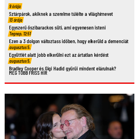
9 órája
Sztárpárok, akiknek a szerelme túlélte a világhírnevet
13 órája
Egyszerű őszibarackos süti, ami egyenesen isteni
Tegnap, 12:51
Ezen a 3 dolgon változtass időben, hogy elkerüld a demenciát
augusztus 5.
Együttlét alatt jobb elkerülni ezt az ártatlan kérdést
augusztus 5.
Bradley Cooper és Gigi Hadid gyűrűi mindent elárulnak?
MÉG TÖBB FRISS HÍR