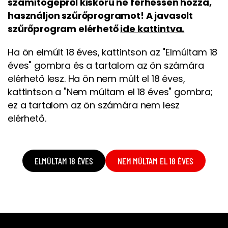
számítógépről kiskorú ne férhessen hozzá,
használjon szűrőprogramot! A javasolt
szűrőprogram elérhető
ide kattintva.
Ha ön elmúlt 18 éves, kattintson az "Elmúltam 18
éves" gombra és a tartalom az ön számára
elérhető lesz. Ha ön nem múlt el 18 éves,
kattintson a "Nem múltam el 18 éves" gombra;
ez a tartalom az ön számára nem lesz
elérhető.
ELMÚLTAM 18 ÉVES
NEM MÚLTAM EL 18 ÉVES