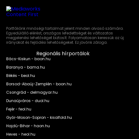
Portfóliónk minőségi tartalmat jelent minden olvasó számára.
Egyedülálló elérést, országos lefedettséget és változatos
megjelenési lehetőséget biztosít. Folyamatosan keressük az új
irányokat és fejlődési lehetőségeket. Ez jövőnk záloga.
Regionális hírportálok
Bács-Kiskun - baon.hu
Baranya - bama.hu
Békés - beol.hu
Borsod-Abaúj-Zemplén - boon.hu
Csongrád - delmagyar.hu
Dunaújváros - duol.hu
Fejér - feol.hu
Győr-Moson-Sopron - kisalfold.hu
Hajdú-Bihar - haon.hu
Heves - heol.hu