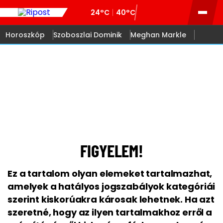
24°C
40°C
Horoszkóp
Szoboszlai Dominik
Meghan Markle
18
FIGYELEM!
Ez a tartalom olyan elemeket tartalmazhat,
amelyek a hatályos jogszabályok kategóriái
szerint kiskorúakra károsak lehetnek. Ha azt
szeretné, hogy az ilyen tartalmakhoz erről a