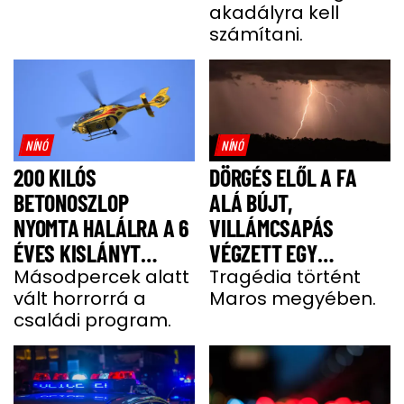
akadályra kell
számítani.
NÍNÓ
NÍNÓ
200 KILÓS
DÖRGÉS ELŐL A FA
BETONOSZLOP
ALÁ BÚJT,
NYOMTA HALÁLRA A 6
VILLÁMCSAPÁS
ÉVES KISLÁNYT
VÉGZETT EGY
HEVESBEN
Másodpercek alatt
FÉRFIVEL
Tragédia történt
vált horrorrá a
Maros megyében.
családi program.