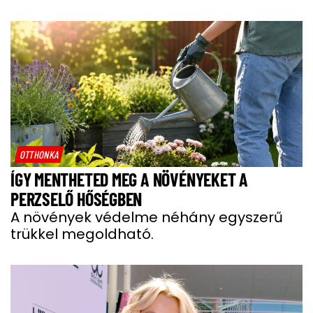
OTTHONKA
ÍGY MENTHETED MEG A NÖVÉNYEKET A
PERZSELŐ HŐSÉGBEN
A növények védelme néhány egyszerű
trükkel megoldható.