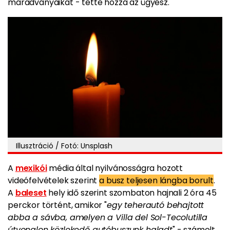
maradványaikat - tette hozzá az ügyész.
Illusztráció / Fotó: Unsplash
A
mexikói
média által nyilvánosságra hozott
videófelvételek szerint
a busz teljesen lángba borult
.
A
baleset
hely idő szerint szombaton hajnali 2 óra 45
perckor történt, amikor "
egy teherautó behajtott
abba a sávba, amelyen a Villa del Sol-Tecolutilla
útvonalon közlekedő autóbuszunk haladt
" - számolt