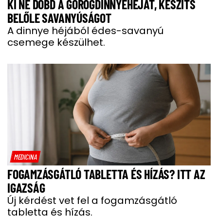
KI NE DOBD A GÖRÖGDINNYEHÉJAT, KÉSZÍTS
BELŐLE SAVANYÚSÁGOT
A dinnye héjából édes-savanyú
csemege készülhet.
MEDICINA
FOGAMZÁSGÁTLÓ TABLETTA ÉS HÍZÁS? ITT AZ
IGAZSÁG
Új kérdést vet fel a fogamzásgátló
tabletta és hízás.