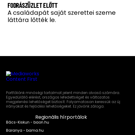
FODRÁSZÜZLET ELŐTT
A családapát saját szerettei szeme
láttára lőtték le.
Portfóliónk minőségi tartalmat jelent minden olvasó számára.
Egyedülálló elérést, országos lefedettséget és változatos
megjelenési lehetőséget biztosít. Folyamatosan keressük az új
irányokat és fejlődési lehetőségeket. Ez jövőnk záloga.
Regionális hírportálok
Bács-Kiskun - baon.hu
Baranya - bama.hu