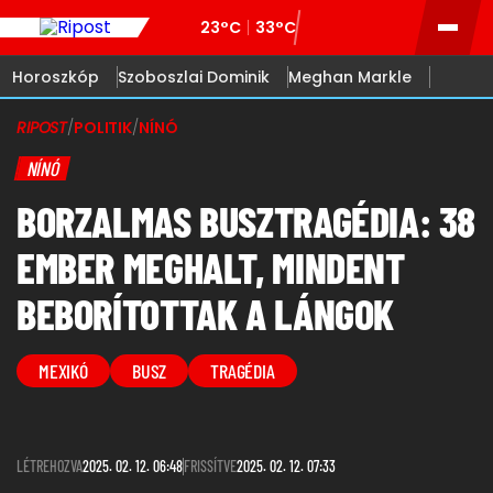
23°C
33°C
Horoszkóp
Szoboszlai Dominik
Meghan Markle
RIPOST
/
POLITIK
/
NÍNÓ
NÍNÓ
BORZALMAS BUSZTRAGÉDIA: 38
EMBER MEGHALT, MINDENT
BEBORÍTOTTAK A LÁNGOK
MEXIKÓ
BUSZ
TRAGÉDIA
LÉTREHOZVA
2025. 02. 12. 06:48
FRISSÍTVE
2025. 02. 12. 07:33