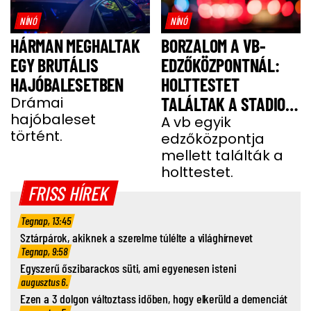
NÍNÓ
NÍNÓ
HÁRMAN MEGHALTAK
BORZALOM A VB-
EGY BRUTÁLIS
EDZŐKÖZPONTNÁL:
HAJÓBALESETBEN
HOLTTESTET
Drámai
TALÁLTAK A STADION
hajóbaleset
MELLETTI
A vb egyik
történt.
edzőközpontja
PARKOLÓBAN
mellett találták a
holttestet.
FRISS HÍREK
Tegnap, 13:45
Sztárpárok, akiknek a szerelme túlélte a világhírnevet
Tegnap, 9:58
Egyszerű őszibarackos süti, ami egyenesen isteni
augusztus 6.
Ezen a 3 dolgon változtass időben, hogy elkerüld a demenciát