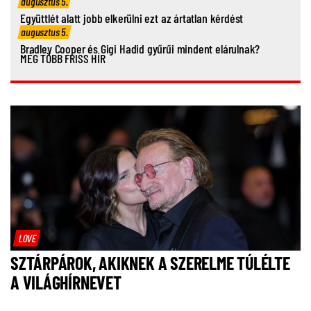
augusztus 5.
Együttlét alatt jobb elkerülni ezt az ártatlan kérdést
augusztus 5.
Bradley Cooper és Gigi Hadid gyűrűi mindent elárulnak?
MÉG TÖBB FRISS HÍR
LOVE
SZTÁRPÁROK, AKIKNEK A SZERELME TÚLÉLTE
A VILÁGHÍRNEVET