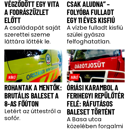
VÉGZŐDÖTT EGY VITA
CSAK ALUDNA” –
A FODRÁSZÜZLET
FOLYÓBA FULLADT
ELŐTT
EGY 11 ÉVES KISFIÚ
A családapát saját
A vízbe fulladt kisfiú
szerettei szeme
szülei gyásza
láttára lőtték le.
felfoghatatlan.
NÍNÓ
NÍNÓ
ROHANTAK A MENTŐK:
ÓRIÁSI KARAMBOL A
BRUTÁLIS BALESET A
FERIHEGYI REPÜLŐTÉR
8-AS FŐÚTON
FELÉ: RÁFUTÁSOS
Letért az úttestről a
BALESET TÖRTÉNT
sofőr.
A Basa utca
közelében forgalmi