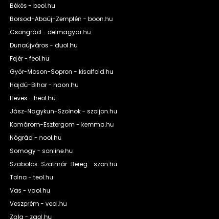
Békés - beol.hu
Borsod-Abaúj-Zemplén - boon.hu
Csongrád - delmagyar.hu
Dunaújváros - duol.hu
Fejér - feol.hu
Győr-Moson-Sopron - kisalfold.hu
Hajdú-Bihar - haon.hu
Heves - heol.hu
Jász-Nagykun-Szolnok - szoljon.hu
Komárom-Esztergom - kemma.hu
Nógrád - nool.hu
Somogy - sonline.hu
Szabolcs-Szatmár-Bereg - szon.hu
Tolna - teol.hu
Vas - vaol.hu
Veszprém - veol.hu
Zala - zaol.hu