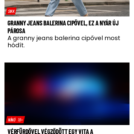
SIKK
GRANNY JEANS BALERINA CIPŐVEL, EZ A NYÁR ÚJ
PÁROSA
A granny jeans balerina cipővel most
hódít.
NÍNÓ
18+
VÉRFÜRDŐVEL VÉGZŐDÖTT EGY VITA A