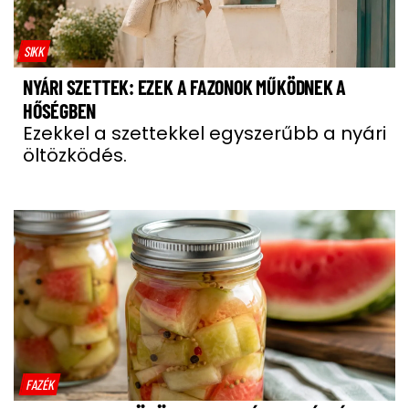
SIKK
NYÁRI SZETTEK: EZEK A FAZONOK MŰKÖDNEK A
HŐSÉGBEN
Ezekkel a szettekkel egyszerűbb a nyári
öltözködés.
FAZÉK