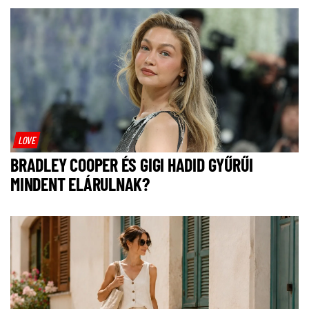
LOVE
BRADLEY COOPER ÉS GIGI HADID GYŰRŰI
MINDENT ELÁRULNAK?