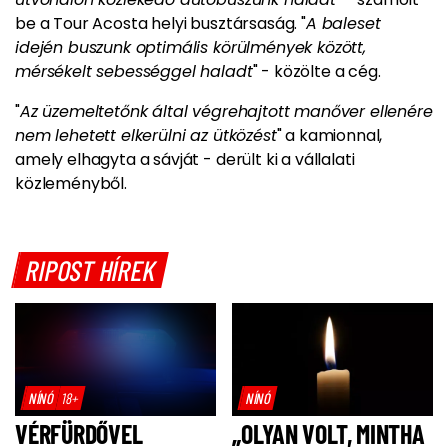
be a Tour Acosta helyi busztársaság. "
A baleset
idején buszunk optimális körülmények között,
mérsékelt sebességgel haladt
" - közölte a cég.
"
Az üzemeltetőnk által végrehajtott manőver ellenére
nem lehetett elkerülni az ütközést
" a kamionnal,
amely elhagyta a sávját - derült ki a vállalati
közleményből.
RIPOST HÍREK
NÍNÓ
18+
NÍNÓ
VÉRFÜRDŐVEL
„OLYAN VOLT, MINTHA