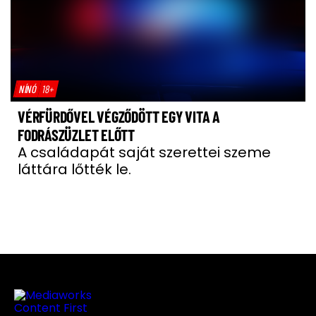
NÍNÓ
18+
VÉRFÜRDŐVEL VÉGZŐDÖTT EGY VITA A
FODRÁSZÜZLET ELŐTT
A családapát saját szerettei szeme
láttára lőtték le.