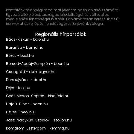
Portfóliónk minőségi tartalmat jelent minden olvasó számára.
Egyedülálló elérést, országos lefedettséget és változatos
megjelenési lehetőséget biztosít. Folyamatosan keressük az új
irányokat és fejlődési lehetőségeket. Ez jövőnk záloga.
Regionális hírportálok
Bács-Kiskun - baon.hu
Baranya - bama.hu
Békés - beol.hu
Borsod-Abaúj-Zemplén - boon.hu
Csongrád - delmagyar.hu
Dunaújváros - duol.hu
Fejér - feol.hu
Győr-Moson-Sopron - kisalfold.hu
Hajdú-Bihar - haon.hu
Heves - heol.hu
Jász-Nagykun-Szolnok - szoljon.hu
Komárom-Esztergom - kemma.hu