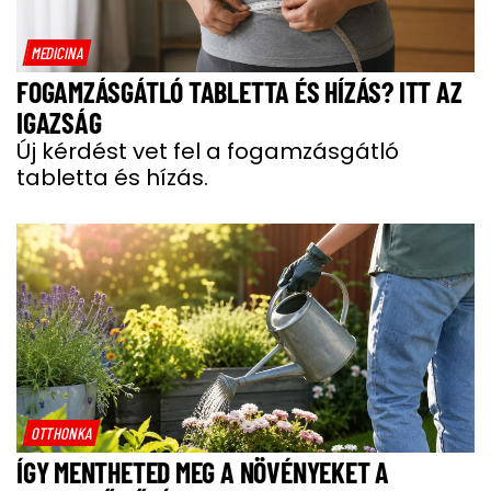
MEDICINA
FOGAMZÁSGÁTLÓ TABLETTA ÉS HÍZÁS? ITT AZ
IGAZSÁG
Új kérdést vet fel a fogamzásgátló
tabletta és hízás.
OTTHONKA
ÍGY MENTHETED MEG A NÖVÉNYEKET A