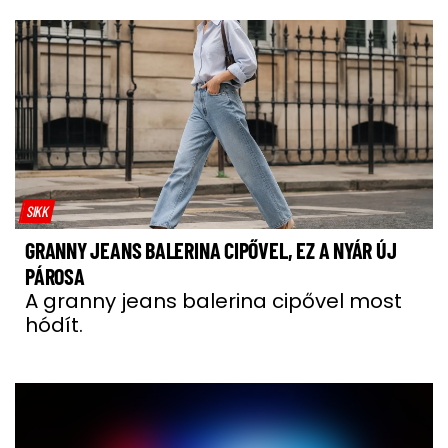
SIKK
GRANNY JEANS BALERINA CIPŐVEL, EZ A NYÁR ÚJ
PÁROSA
A granny jeans balerina cipővel most
hódít.