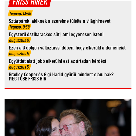
FRISS HÍREK
Tegnap, 13:45
Sztárpárok, akiknek a szerelme túlélte a világhírnevet
Tegnap, 9:58
Egyszerű őszibarackos süti, ami egyenesen isteni
augusztus 6.
Ezen a 3 dolgon változtass időben, hogy elkerüld a demenciát
augusztus 5.
Együttlét alatt jobb elkerülni ezt az ártatlan kérdést
augusztus 5.
Bradley Cooper és Gigi Hadid gyűrűi mindent elárulnak?
MÉG TÖBB FRISS HÍR