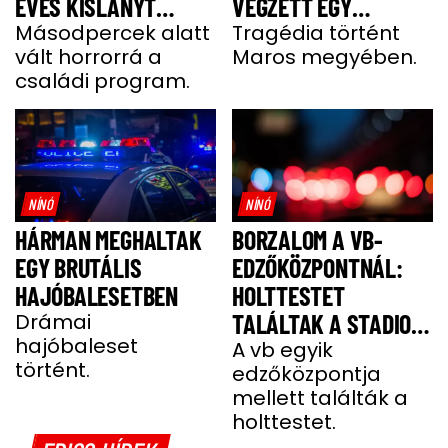
ÉVES KISLÁNYT
VÉGZETT EGY
HEVESBEN
Másodpercek alatt
FÉRFIVEL
Tragédia történt
vált horrorrá a
Maros megyében.
családi program.
NÍNÓ
NÍNÓ
HÁRMAN MEGHALTAK
BORZALOM A VB-
EGY BRUTÁLIS
EDZŐKÖZPONTNÁL:
HAJÓBALESETBEN
HOLTTESTET
Drámai
TALÁLTAK A STADION
hajóbaleset
MELLETTI
A vb egyik
történt.
edzőközpontja
PARKOLÓBAN
mellett találták a
holttestet.