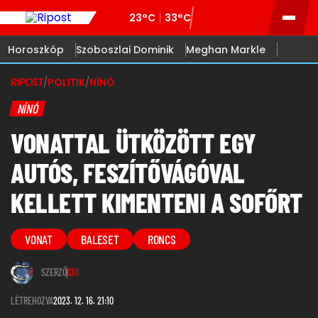
23°C
33°C
Horoszkóp
Szoboszlai Dominik
Meghan Markle
RIPOST
/
POLITIK
/
NÍNÓ
NÍNÓ
VONATTAL ÜTKÖZÖTT EGY
AUTÓS, FESZÍTŐVÁGÓVAL
KELLETT KIMENTENI A SOFŐRT
VONAT
BALESET
RONCS
SZERZŐ
CHI
LÉTREHOZVA
2023. 12. 16. 21:10