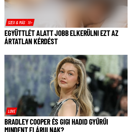
SZEX & MÁS
18+
EGYÜTTLÉT ALATT JOBB ELKERÜLNI EZT AZ
ÁRTATLAN KÉRDÉST
LOVE
BRADLEY COOPER ÉS GIGI HADID GYŰRŰI
MINDENT ELÁRULNAK?