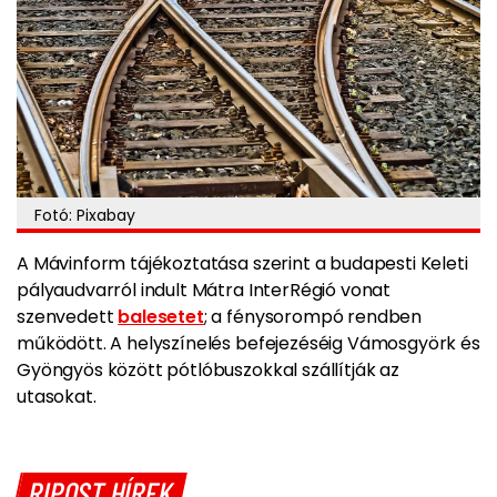
Fotó: Pixabay
A Mávinform tájékoztatása szerint a budapesti Keleti
pályaudvarról indult Mátra InterRégió vonat
szenvedett
balesetet
; a fénysorompó rendben
működött. A helyszínelés befejezéséig Vámosgyörk és
Gyöngyös között pótlóbuszokkal szállítják az
utasokat.
RIPOST HÍREK