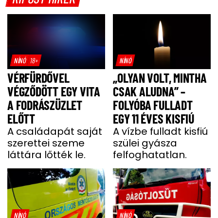
NÍNÓ
18+
NÍNÓ
VÉRFÜRDŐVEL
„OLYAN VOLT, MINTHA
VÉGZŐDÖTT EGY VITA
CSAK ALUDNA” –
A FODRÁSZÜZLET
FOLYÓBA FULLADT
ELŐTT
EGY 11 ÉVES KISFIÚ
A családapát saját
A vízbe fulladt kisfiú
szerettei szeme
szülei gyásza
láttára lőtték le.
felfoghatatlan.
NÍNÓ
NÍNÓ