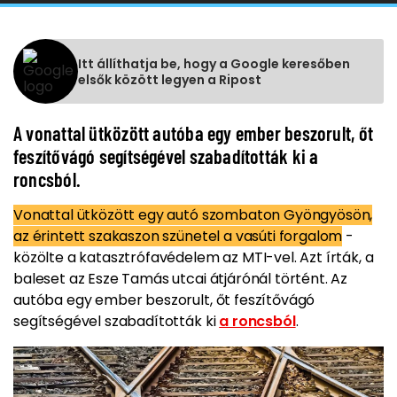
Itt állíthatja be, hogy a Google keresőben
elsők között legyen a Ripost
A vonattal ütközött autóba egy ember beszorult, őt
feszítővágó segítségével szabadították ki a
roncsból.
Vonattal ütközött egy autó szombaton Gyöngyösön,
az érintett szakaszon szünetel a vasúti forgalom
-
közölte a katasztrófavédelem az MTI-vel. Azt írták, a
baleset az Esze Tamás utcai átjárónál történt. Az
autóba egy ember beszorult, őt feszítővágó
segítségével szabadították ki
a roncsból
.