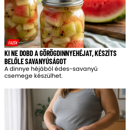
FAZÉK
KI NE DOBD A GÖRÖGDINNYEHÉJAT, KÉSZÍTS
BELŐLE SAVANYÚSÁGOT
A dinnye héjából édes-savanyú
csemege készülhet.