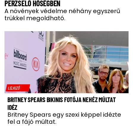
PERZSELŐ HŐSÉGBEN
A növények védelme néhány egyszerű
trükkel megoldható.
LELKIZŐ
BRITNEY SPEARS BIKINIS FOTÓJA NEHÉZ MÚLTAT
IDÉZ
Britney Spears egy szexi képpel idézte
fel a fájó múltat.