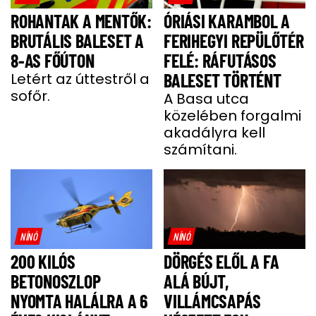
ROHANTAK A MENTŐK:
ÓRIÁSI KARAMBOL A
BRUTÁLIS BALESET A
FERIHEGYI REPÜLŐTÉR
8-AS FŐÚTON
FELÉ: RÁFUTÁSOS
Letért az úttestről a
BALESET TÖRTÉNT
sofőr.
A Basa utca
közelében forgalmi
akadályra kell
számítani.
NÍNÓ
NÍNÓ
200 KILÓS
DÖRGÉS ELŐL A FA
BETONOSZLOP
ALÁ BÚJT,
NYOMTA HALÁLRA A 6
VILLÁMCSAPÁS