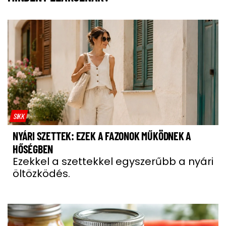
SIKK
NYÁRI SZETTEK: EZEK A FAZONOK MŰKÖDNEK A
HŐSÉGBEN
Ezekkel a szettekkel egyszerűbb a nyári
öltözködés.