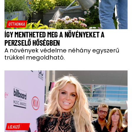
OTTHONKA
ÍGY MENTHETED MEG A NÖVÉNYEKET A
PERZSELŐ HŐSÉGBEN
A növények védelme néhány egyszerű
trükkel megoldható.
LELKIZŐ