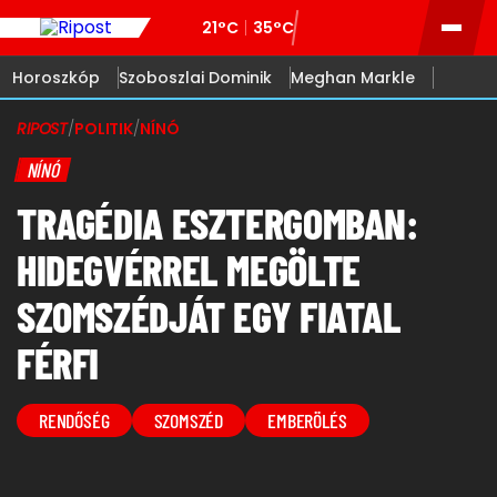
21°C
35°C
Horoszkóp
Szoboszlai Dominik
Meghan Markle
RIPOST
/
POLITIK
/
NÍNÓ
NÍNÓ
TRAGÉDIA ESZTERGOMBAN:
HIDEGVÉRREL MEGÖLTE
SZOMSZÉDJÁT EGY FIATAL
FÉRFI
RENDŐSÉG
SZOMSZÉD
EMBERÖLÉS