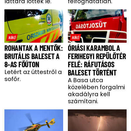
láttára lőtték le.
felfoghatatlan.
NÍNÓ
NÍNÓ
ROHANTAK A MENTŐK:
ÓRIÁSI KARAMBOL A
BRUTÁLIS BALESET A
FERIHEGYI REPÜLŐTÉR
8-AS FŐÚTON
FELÉ: RÁFUTÁSOS
Letért az úttestről a
BALESET TÖRTÉNT
sofőr.
A Basa utca
közelében forgalmi
akadályra kell
számítani.