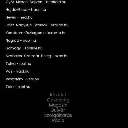
Győr-Moson-Sopron - kisalfold.hu
Hajdú-Bihar - haon.hu
Heves - heol.hu
Jász-Nagykun-Szolnok - szoljon.hu
Komárom-Esztergom - kemma.hu
Nógrád - nool.hu
Somogy - sonline.hu
Szabolcs-Szatmár-Bereg - szon.hu
Tolna - teol.hu
Vas - vaol.hu
Veszprém - veol.hu
Zala - zaol.hu
Közélet
Gazdaság
Magazin
Bulvár
Szolgáltatás
Rádió