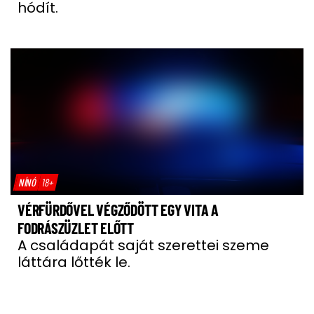
hódít.
NÍNÓ
18+
VÉRFÜRDŐVEL VÉGZŐDÖTT EGY VITA A
FODRÁSZÜZLET ELŐTT
A családapát saját szerettei szeme
láttára lőtték le.