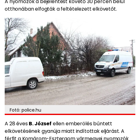
A nyomozók a bejelentést követő 30 percen belül
otthonában elfogták a feltételezett elkövetőt.
Fotó: police.hu
A 28 éves
B. József
ellen emberölés bűntett
elkövetésének gyanúja miatt indítottak eljárást. A
férfit a Komárom-Esztergom vármegyei nyomozók