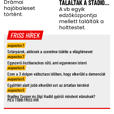
Drámai
TALÁLTAK A STADION
hajóbaleset
MELLETTI
A vb egyik
történt.
edzőközpontja
PARKOLÓBAN
mellett találták a
holttestet.
FRISS HÍREK
augusztus 7.
Sztárpárok, akiknek a szerelme túlélte a világhírnevet
augusztus 7.
Egyszerű őszibarackos süti, ami egyenesen isteni
augusztus 6.
Ezen a 3 dolgon változtass időben, hogy elkerüld a demenciát
augusztus 5.
Együttlét alatt jobb elkerülni ezt az ártatlan kérdést
augusztus 5.
Bradley Cooper és Gigi Hadid gyűrűi mindent elárulnak?
MÉG TÖBB FRISS HÍR