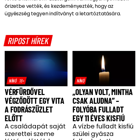
őrizetbe vették, és kezdeményezték, hogy az
ügyészség tegyen indítványt a letartóztatására.
RIPOST HÍREK
NÍNÓ
18+
NÍNÓ
VÉRFÜRDŐVEL
„OLYAN VOLT, MINTHA
VÉGZŐDÖTT EGY VITA
CSAK ALUDNA” –
A FODRÁSZÜZLET
FOLYÓBA FULLADT
ELŐTT
EGY 11 ÉVES KISFIÚ
A családapát saját
A vízbe fulladt kisfiú
szerettei szeme
szülei gyásza