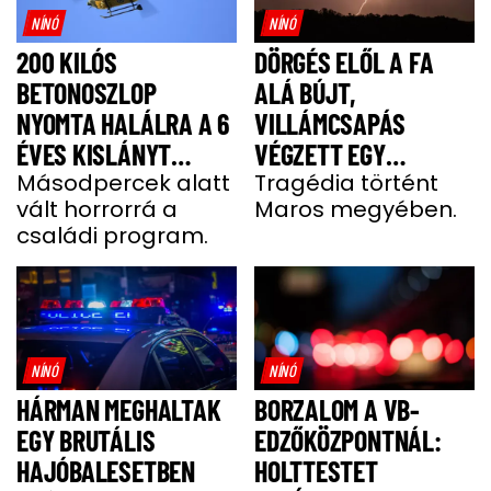
NÍNÓ
NÍNÓ
200 KILÓS
DÖRGÉS ELŐL A FA
BETONOSZLOP
ALÁ BÚJT,
NYOMTA HALÁLRA A 6
VILLÁMCSAPÁS
ÉVES KISLÁNYT
VÉGZETT EGY
HEVESBEN
Másodpercek alatt
FÉRFIVEL
Tragédia történt
vált horrorrá a
Maros megyében.
családi program.
NÍNÓ
NÍNÓ
HÁRMAN MEGHALTAK
BORZALOM A VB-
EGY BRUTÁLIS
EDZŐKÖZPONTNÁL:
HAJÓBALESETBEN
HOLTTESTET