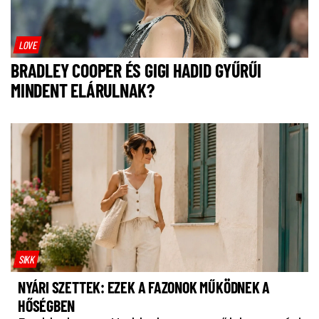
LOVE
BRADLEY COOPER ÉS GIGI HADID GYŰRŰI
MINDENT ELÁRULNAK?
SIKK
NYÁRI SZETTEK: EZEK A FAZONOK MŰKÖDNEK A
HŐSÉGBEN