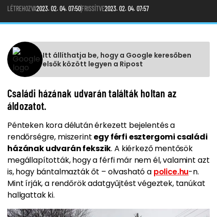
LÉTREHOZVA
2023. 02. 04. 07:50
FRISSÍTVE
2023. 02. 04. 07:57
Itt állíthatja be, hogy a Google keresőben
elsők között legyen a Ripost
Családi házának udvarán találták holtan az
áldozatot.
Pénteken kora délután érkezett bejelentés a
rendőrségre, miszerint
egy férfi esztergomi családi
házának udvarán fekszik
. A kiérkező mentősök
megállapították, hogy a férfi már nem él, valamint azt
is, hogy bántalmazták őt – olvasható a
police.hu
-n.
Mint írják, a rendőrök adatgyűjtést végeztek, tanúkat
hallgattak ki.