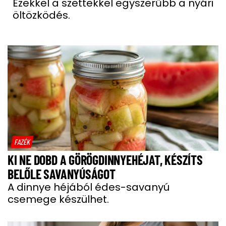
Ezekkel a szettekkel egyszerűbb a nyári
öltözködés.
FAZÉK
KI NE DOBD A GÖRÖGDINNYEHÉJAT, KÉSZÍTS
BELŐLE SAVANYÚSÁGOT
A dinnye héjából édes-savanyú
csemege készülhet.