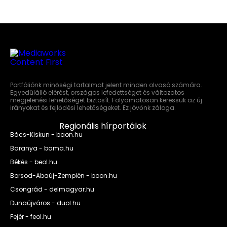
Portfóliónk minőségi tartalmat jelent minden olvasó számára.
Egyedülálló elérést, országos lefedettséget és változatos
megjelenési lehetőséget biztosít. Folyamatosan keressük az új
irányokat és fejlődési lehetőségeket. Ez jövőnk záloga.
Regionális hírportálok
Bács-Kiskun - baon.hu
Baranya - bama.hu
Békés - beol.hu
Borsod-Abaúj-Zemplén - boon.hu
Csongrád - delmagyar.hu
Dunaújváros - duol.hu
Fejér - feol.hu