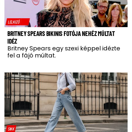
LELKIZŐ
BRITNEY SPEARS BIKINIS FOTÓJA NEHÉZ MÚLTAT
IDÉZ
Britney Spears egy szexi képpel idézte
fel a fájó múltat.
SIKK