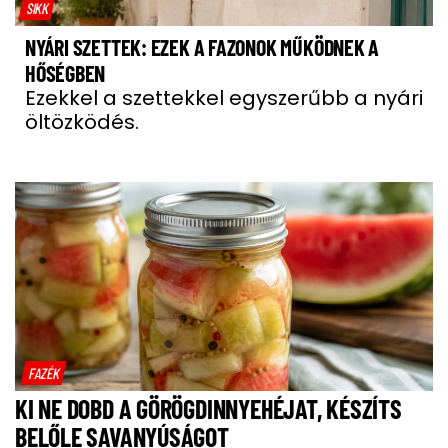
SIKK
NYÁRI SZETTEK: EZEK A FAZONOK MŰKÖDNEK A
HŐSÉGBEN
Ezekkel a szettekkel egyszerűbb a nyári
öltözködés.
FAZÉK
KI NE DOBD A GÖRÖGDINNYEHÉJAT, KÉSZÍTS
BELŐLE SAVANYÚSÁGOT