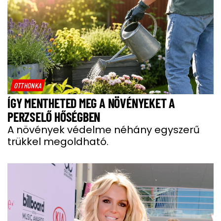
OTTHONKA
ÍGY MENTHETED MEG A NÖVÉNYEKET A
PERZSELŐ HŐSÉGBEN
A növények védelme néhány egyszerű
trükkel megoldható.