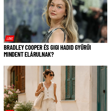
LOVE
BRADLEY COOPER ÉS GIGI HADID GYŰRŰI
MINDENT ELÁRULNAK?