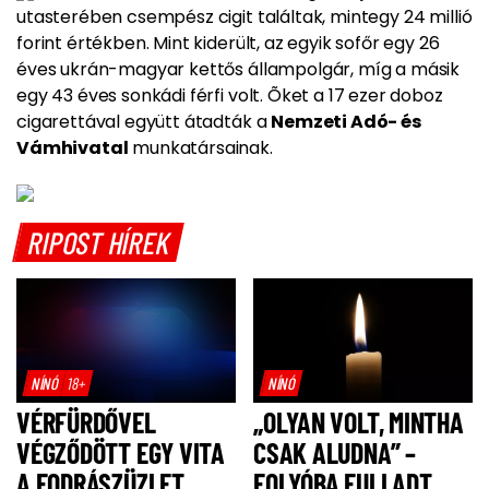
utasterében csempész cigit találtak, mintegy 24 millió
forint értékben.
Mint kiderült, az egyik sofőr egy 26
éves ukrán-magyar kettős állampolgár, míg a másik
egy 43 éves sonkádi férfi volt. Õket a 17 ezer doboz
cigarettával együtt átadták a
Nemzeti Adó- és
Vámhivatal
munkatársainak.
RIPOST HÍREK
NÍNÓ
18+
NÍNÓ
VÉRFÜRDŐVEL
„OLYAN VOLT, MINTHA
VÉGZŐDÖTT EGY VITA
CSAK ALUDNA” –
A FODRÁSZÜZLET
FOLYÓBA FULLADT