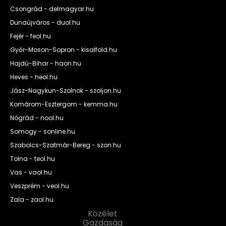
Csongrád - delmagyar.hu
Dunaújváros - duol.hu
Fejér - feol.hu
Győr-Moson-Sopron - kisalfold.hu
Hajdú-Bihar - haon.hu
Heves - heol.hu
Jász-Nagykun-Szolnok - szoljon.hu
Komárom-Esztergom - kemma.hu
Nógrád - nool.hu
Somogy - sonline.hu
Szabolcs-Szatmár-Bereg - szon.hu
Tolna - teol.hu
Vas - vaol.hu
Veszprém - veol.hu
Zala - zaol.hu
Közélet
Gazdaság