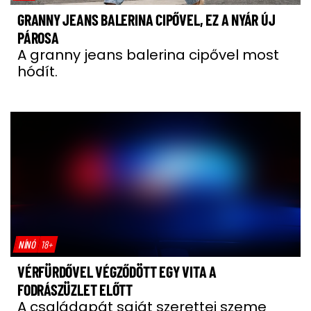
GRANNY JEANS BALERINA CIPŐVEL, EZ A NYÁR ÚJ
PÁROSA
A granny jeans balerina cipővel most
hódít.
NÍNÓ
18+
VÉRFÜRDŐVEL VÉGZŐDÖTT EGY VITA A
FODRÁSZÜZLET ELŐTT
A családapát saját szerettei szeme