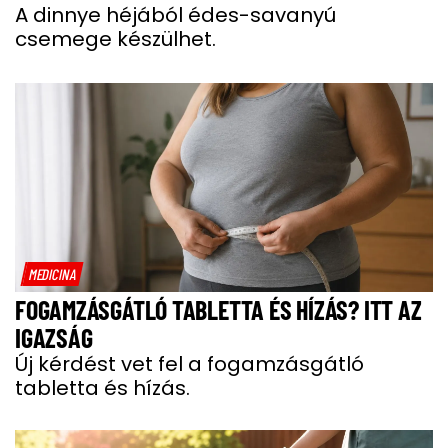
A dinnye héjából édes-savanyú
csemege készülhet.
MEDICINA
FOGAMZÁSGÁTLÓ TABLETTA ÉS HÍZÁS? ITT AZ
IGAZSÁG
Új kérdést vet fel a fogamzásgátló
tabletta és hízás.