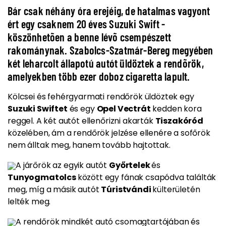
Bár csak néhány óra erejéig, de hatalmas vagyont
ért egy csaknem 20 éves Suzuki Swift -
köszönhetõen a benne lévõ csempészett
rakománynak. Szabolcs-Szatmár-Bereg megyében
két leharcolt állapotú autót üldöztek a rendõrök,
amelyekben több ezer doboz cigaretta lapult.
Kölcsei és fehérgyarmati rendőrök üldöztek egy
Suzuki Swiftet
és egy
Opel Vectrát
kedden kora
reggel. A két autót ellenőrizni akarták
Tiszakóród
közelében, ám
a rendőrök jelzése ellenére a sofőrök
nem álltak meg, hanem tovább hajtottak.
A járőrök az egyik autót
Győrtelek
és
Tunyogmatolcs
között egy fának csapódva találták
meg, míg a másik autót
Túristvándi
külterületén
lelték meg.
A rendőrök mindkét autó csomagtartójában és