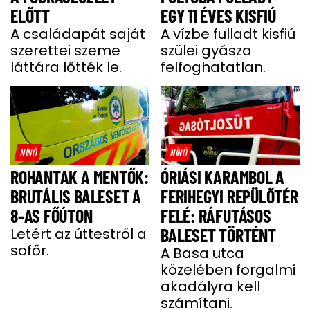
ELŐTT
EGY 11 ÉVES KISFIÚ
A családapát saját
A vízbe fulladt kisfiú
szerettei szeme
szülei gyásza
láttára lőtték le.
felfoghatatlan.
NÍNÓ
NÍNÓ
ROHANTAK A MENTŐK:
ÓRIÁSI KARAMBOL A
BRUTÁLIS BALESET A
FERIHEGYI REPÜLŐTÉR
8-AS FŐÚTON
FELÉ: RÁFUTÁSOS
Letért az úttestről a
BALESET TÖRTÉNT
sofőr.
A Basa utca
közelében forgalmi
akadályra kell
számítani.