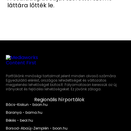
láttára lőtték le.
Portfóliónk minőségi tartalmat jelent minden olvasó számára.
Egyedülálló elérést, országos lefedettséget és változatos
megjelenési lehetőséget biztosít. Folyamatosan keressük az új
irányokat és fejlődési lehetőségeket. Ez jövőnk záloga.
Regionális hírportálok
Bács-Kiskun - baon.hu
Baranya - bama.hu
Békés - beol.hu
Borsod-Abaúj-Zemplén - boon.hu