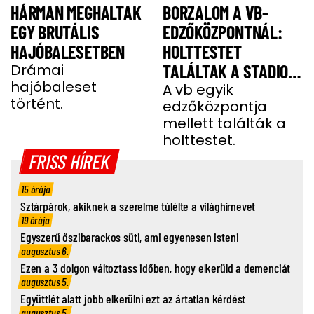
HÁRMAN MEGHALTAK
BORZALOM A VB-
EGY BRUTÁLIS
EDZŐKÖZPONTNÁL:
HAJÓBALESETBEN
HOLTTESTET
Drámai
TALÁLTAK A STADION
hajóbaleset
MELLETTI
A vb egyik
történt.
edzőközpontja
PARKOLÓBAN
mellett találták a
holttestet.
FRISS HÍREK
15 órája
Sztárpárok, akiknek a szerelme túlélte a világhírnevet
19 órája
Egyszerű őszibarackos süti, ami egyenesen isteni
augusztus 6.
Ezen a 3 dolgon változtass időben, hogy elkerüld a demenciát
augusztus 5.
Együttlét alatt jobb elkerülni ezt az ártatlan kérdést
augusztus 5.