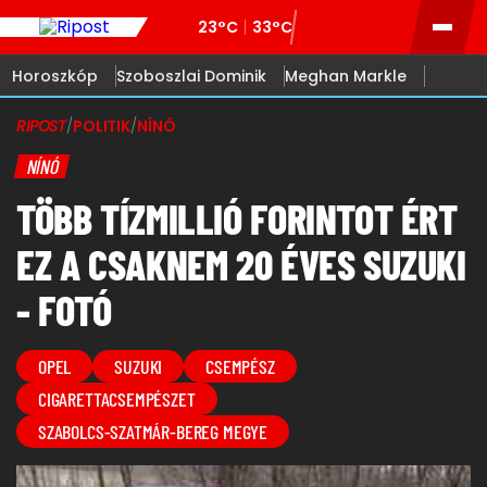
23°C
33°C
Horoszkóp
Szoboszlai Dominik
Meghan Markle
RIPOST
/
POLITIK
/
NÍNÓ
NÍNÓ
TÖBB TÍZMILLIÓ FORINTOT ÉRT
EZ A CSAKNEM 20 ÉVES SUZUKI
- FOTÓ
OPEL
SUZUKI
CSEMPÉSZ
CIGARETTACSEMPÉSZET
SZABOLCS-SZATMÁR-BEREG MEGYE