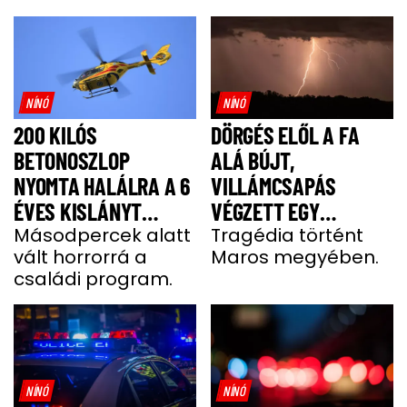
NÍNÓ
NÍNÓ
200 KILÓS
DÖRGÉS ELŐL A FA
BETONOSZLOP
ALÁ BÚJT,
NYOMTA HALÁLRA A 6
VILLÁMCSAPÁS
ÉVES KISLÁNYT
VÉGZETT EGY
HEVESBEN
Másodpercek alatt
FÉRFIVEL
Tragédia történt
vált horrorrá a
Maros megyében.
családi program.
NÍNÓ
NÍNÓ