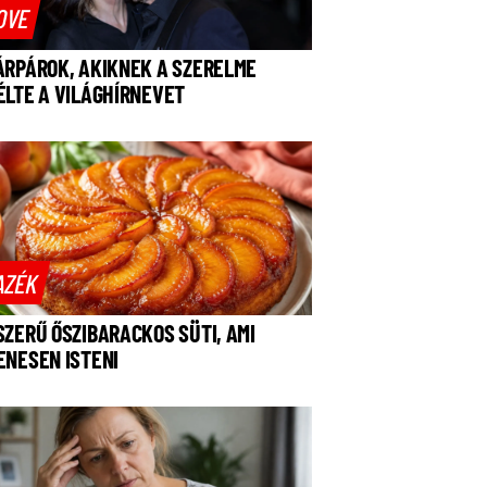
OVE
ÁRPÁROK, AKIKNEK A SZERELME
ÉLTE A VILÁGHÍRNEVET
AZÉK
SZERŰ ŐSZIBARACKOS SÜTI, AMI
ENESEN ISTENI