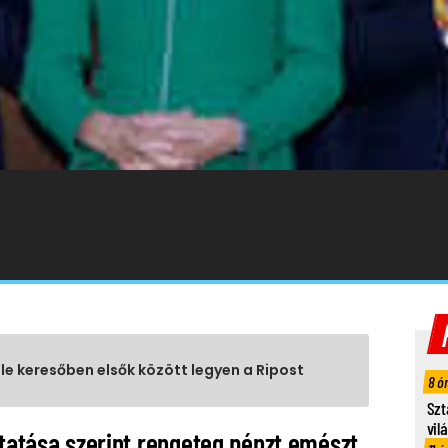
gle keresőben elsők között legyen a Ripost
8 ó
Szt
vil
utatása szerint rengeteg pénzt emészt