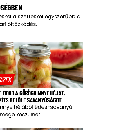
ŐSÉGBEN
ekkel a szettekkel egyszerűbb a
ári öltözködés.
AZÉK
NE DOBD A GÖRÖGDINNYEHÉJAT,
ZÍTS BELŐLE SAVANYÚSÁGOT
innye héjából édes-savanyú
mege készülhet.