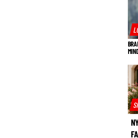
L
BRA
MIN
S
NY
F