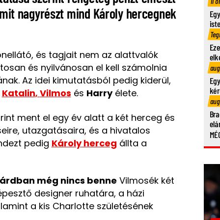
11 ó
 amit nagyrészt mind Károly hercegnek
Egy
ist
Teg
Eze
nellátó, és tagjait nem az alattvalók
elk
ntosan és nyilvánosan el kell számolnia
aug
tának. Az idei kimutatásból pedig kiderül,
Egy
kér
l
Katalin
,
Vilmos
és
Harry
élete
.
aug
Bra
forint ment el egy év alatt
a két herceg és
elá
eire, utazgatásaira, és a hivatalos
MÉG
indezt pedig
Károly herceg
állta a
lliárdban még nincs benne
Vilmosék két
képesztő designer ruhatára, a házi
alamint a kis Charlotte
születésének