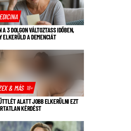
EDICINA
N A 3 DOLGON VÁLTOZTASS IDŐBEN,
Y ELKERÜLD A DEMENCIÁT
ZEX & MÁS
18+
ÜTTLÉT ALATT JOBB ELKERÜLNI EZT
ÁRTATLAN KÉRDÉST