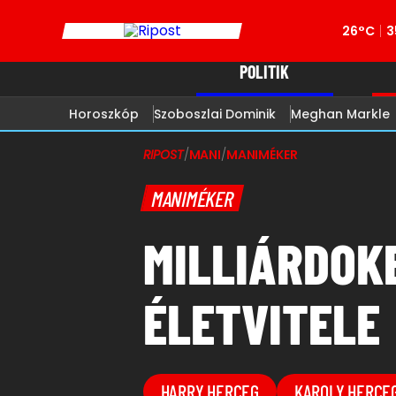
26°C
3
POLITIK
Horoszkóp
Szoboszlai Dominik
Meghan Markle
RIPOST
/
MANI
/
MANIMÉKER
MANIMÉKER
MILLIÁRDOK
ÉLETVITELE
HARRY HERCEG
KAROLY HERCE