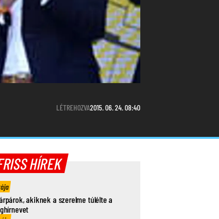
LÉTREHOZVA
2015. 06. 24. 08:40
FRISS HÍREK
rája
árpárok, akiknek a szerelme túlélte a
ághírnevet