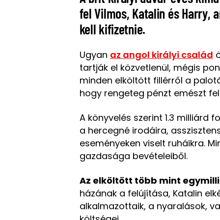
fel Vilmos, Katalin és Harry,
kell kifizetnie.
Ugyan
az angol királyi család
ö
tartják el közvetlenül, mégis po
minden elköltött fillérről a palo
hogy
rengeteg pénzt emészt fe
A könyvelés szerint
1.3 milliárd 
a hercegné irodáira, asszisztens
eseményeken viselt ruháikra. M
gazdasága bevételeiből.
Az elköltött több mint egymi
házának a felújítása, Katalin el
alkalmazottaik,
a nyaralások
, v
költségei
.