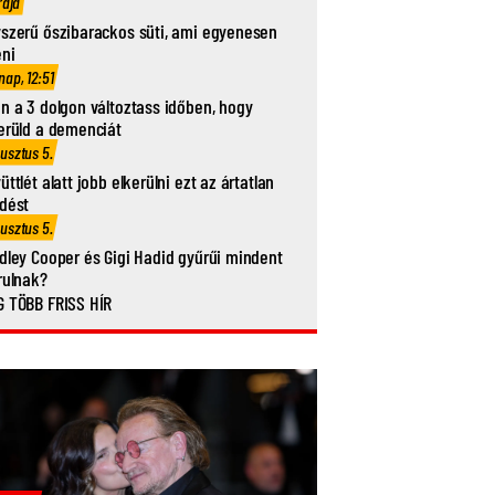
rája
szerű őszibarackos süti, ami egyenesen
eni
nap, 12:51
n a 3 dolgon változtass időben, hogy
erüld a demenciát
usztus 5.
üttlét alatt jobb elkerülni ezt az ártatlan
dést
usztus 5.
dley Cooper és Gigi Hadid gyűrűi mindent
rulnak?
 TÖBB FRISS HÍR