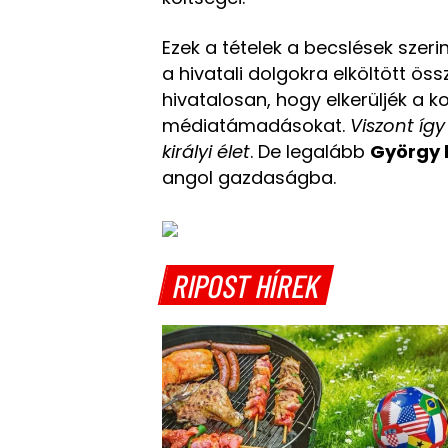
Ezek a tételek a becslések szer
a hivatali dolgokra elköltött ös
hivatalosan, hogy elkerüljék a 
médiatámadásokat.
Viszont így
királyi élet
. De legalább
György 
angol gazdaságba.
RIPOST HÍREK