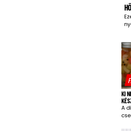
H
Ez
ny
F
KI 
KÉS
A d
cse