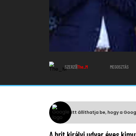
SZERZŐ
The_M
MEGOSZTÁS
Itt állíthatja be, hogy a Goo
A brit királyi udvar éves kim