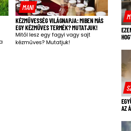
MANI
M
KÉZMŰVESSÉG VILÁGNAPJA: MIBEN MÁS
EGY KÉZMŰVES TERMÉK? MUTATJUK!
EZE
Mitől lesz egy fagyi vagy sajt
HOG
a
kézműves? Mutatjuk!
S
EGY
AZ 