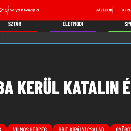
5°C
Ibolya névnapja
JÁTÉKOK
KERE
SZTÁR
ÉLETMÓDI
SP
BA KERÜL KATALIN É
G
VILMOS HERCEG
BRIT KIRÁLYI CSALÁD
GYÖRG