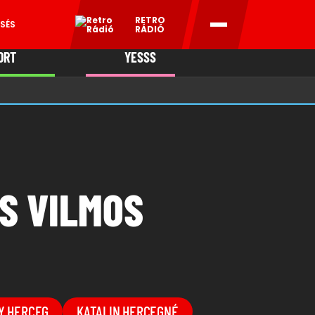
RETRO
SÉS
RÁDIÓ
ORT
YESSS
MANI
S VILMOS
Y HERCEG
KATALIN HERCEGNÉ