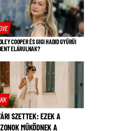
OVE
DLEY COOPER ÉS GIGI HADID GYŰRŰI
DENT ELÁRULNAK?
IKK
ÁRI SZETTEK: EZEK A
AZONOK MŰKÖDNEK A