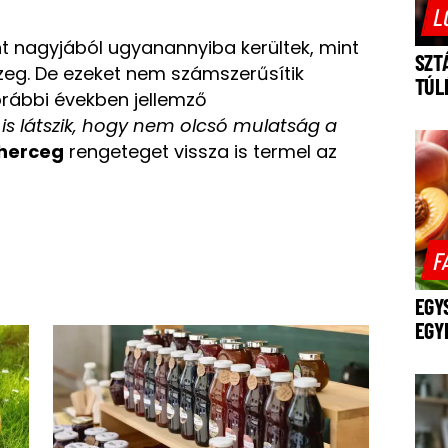
L
int nagyjából ugyanannyiba kerültek, mint
SZT
szeg. De ezeket nem számszerűsítik
TÚL
korábbi években jellemző
 is látszik, hogy nem olcsó mulatság a
herceg
rengeteget vissza is termel
az
F
EGY
EGY