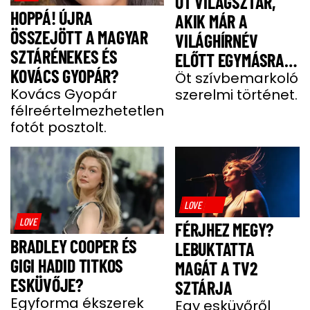
ÖT VILÁGSZTÁR,
HOPPÁ! ÚJRA
AKIK MÁR A
ÖSSZEJÖTT A MAGYAR
VILÁGHÍRNÉV
SZTÁRÉNEKES ÉS
ELŐTT EGYMÁSRA
KOVÁCS GYOPÁR?
TALÁLTAK
Öt szívbemarkoló
Kovács Gyopár
szerelmi történet.
félreértelmezhetetlen
fotót posztolt.
LOVE
LOVE
FÉRJHEZ MEGY?
BRADLEY COOPER ÉS
LEBUKTATTA
GIGI HADID TITKOS
MAGÁT A TV2
ESKÜVŐJE?
SZTÁRJA
Egyforma ékszerek
Egy esküvőről