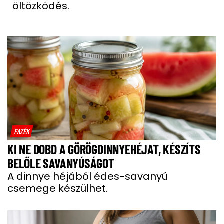
öltözködés.
FAZÉK
KI NE DOBD A GÖRÖGDINNYEHÉJAT, KÉSZÍTS
BELŐLE SAVANYÚSÁGOT
A dinnye héjából édes-savanyú
csemege készülhet.