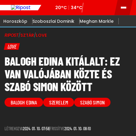
20°C
34°C
Horoszkóp
Szoboszlai Dominik
Meghan Markle
RIPOST
/
SZTÁR
/
LOVE
LOVE
BALOGH EDINA KITÁLALT: EZ
VAN VALÓJÁBAN KÖZTE ÉS
SZABÓ SIMON KÖZÖTT
BALOGH EDINA
SZERELEM
SZABÓ SIMON
LÉTREHOZVA
2024. 01. 10. 07:58
FRISSÍTVE
2024. 01. 10. 08:10