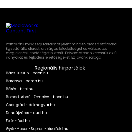
Portfóliónk minőségi tartalmat jelent minden olvasó számára.
Egyedülálló elérést, országos lefedettséget és változatos
megjelenési lehetőséget biztosít. Folyamatosan keressük az új
irányokat és fejlődési lehetőségeket. Ez jövőnk záloga.
Regionális hírportálok
Bács-Kiskun - baon.hu
Baranya - bama.hu
Békés - beol.hu
Borsod-Abaúj-Zemplén - boon.hu
Csongrád - delmagyar.hu
Dunaújváros - duol.hu
Fejér - feol.hu
Győr-Moson-Sopron - kisalfold.hu