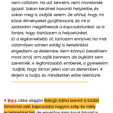
nem cáfolom. Ha azt tenném, nem mondanék
igazat. Sokan kerülnek hasonló helyzetbe, és
sokan meg is osztják velem. De ahhoz, hogy mi
közös élményeket gyűjthessünk, és mi is
szabadon megélhessük a kapcsolatunkat, az is
fontos, hogy tisztázzam a helyzetünket.
Ez a legkorrektebb út; tartozom ennyivel, ha már
valamilyen szinten eddig is betekintést
engedtem az életembe. Nem könnyű beszélnem
most arról, ami zajlik bennem, de bujkálni sem
szeretnék. A legfontosabb emberek, a gyerekeim
tudják, hogy Simon jelen van az életemben. A
férjem is tudja, és mindketten előre tekintünk.
A
Bors
cikke alapján
Balogh Edina szerint a Szabó
Simonnal való kapcsolata nagyon szép és mély
érzelmekkel teli
, de egyelőre még korai bármit is