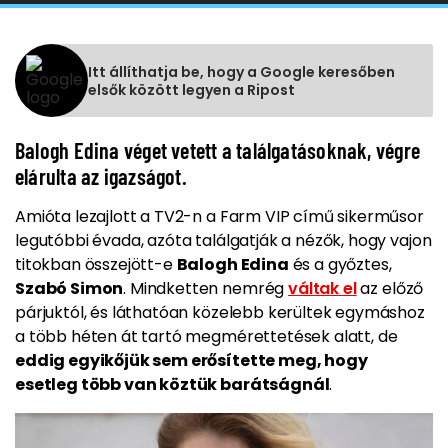
Itt állíthatja be, hogy a Google keresőben
elsők között legyen a Ripost
Balogh Edina véget vetett a találgatásoknak, végre
elárulta az igazságot.
Amióta lezajlott a TV2-n a Farm VIP című sikerműsor
legutóbbi évada, azóta találgatják a nézők, hogy vajon
titokban összejött-e
Balogh Edina
és a győztes,
Szabó Simon
. Mindketten nemrég
váltak el
az előző
párjuktól, és láthatóan közelebb kerültek egymáshoz
a több héten át tartó megmérettetések alatt, de
eddig egyikőjük sem erősítette meg, hogy
esetleg több van köztük barátságnál
.