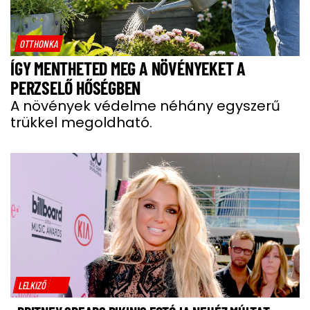
OTTHONKA
ÍGY MENTHETED MEG A NÖVÉNYEKET A
PERZSELŐ HŐSÉGBEN
A növények védelme néhány egyszerű
trükkel megoldható.
LELKIZŐ