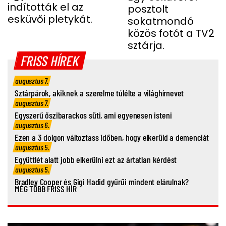
indították el az
posztolt
esküvői pletykát.
sokatmondó
közös fotót a TV2
sztárja.
FRISS HÍREK
augusztus 7.
Sztárpárok, akiknek a szerelme túlélte a világhírnevet
augusztus 7.
Egyszerű őszibarackos süti, ami egyenesen isteni
augusztus 6.
Ezen a 3 dolgon változtass időben, hogy elkerüld a demenciát
augusztus 5.
Együttlét alatt jobb elkerülni ezt az ártatlan kérdést
augusztus 5.
Bradley Cooper és Gigi Hadid gyűrűi mindent elárulnak?
MÉG TÖBB FRISS HÍR