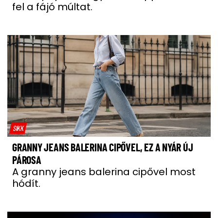
fel a fájó múltat.
SIKK
GRANNY JEANS BALERINA CIPŐVEL, EZ A NYÁR ÚJ
PÁROSA
A granny jeans balerina cipővel most
hódít.