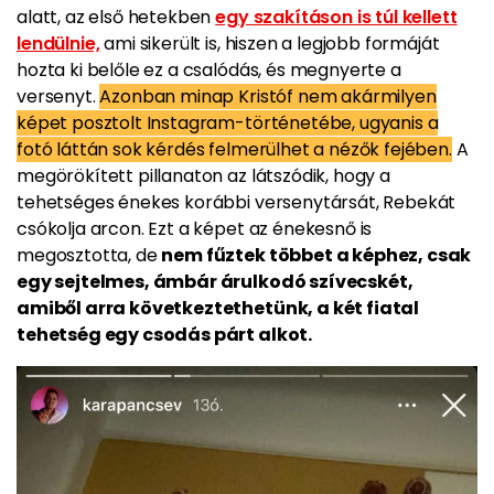
alatt, az első hetekben
egy szakításon is túl kellett
lendülnie,
ami sikerült is, hiszen a legjobb formáját
hozta ki belőle ez a csalódás, és megnyerte a
versenyt.
Azonban minap Kristóf nem akármilyen
képet posztolt Instagram-történetébe, ugyanis a
fotó láttán sok kérdés felmerülhet a nézők fejében.
A
megörökített pillanaton az látszódik, hogy a
tehetséges énekes korábbi versenytársát, Rebekát
csókolja arcon. Ezt a képet az énekesnő is
megosztotta, de
nem fűztek többet a képhez, csak
egy sejtelmes, ámbár árulkodó szívecskét,
amiből arra következtethetünk, a két fiatal
tehetség egy csodás párt alkot.