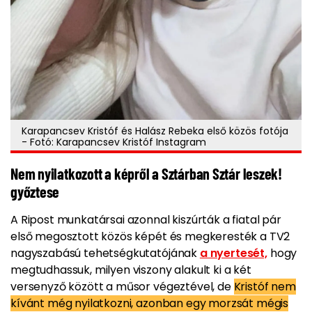
Karapancsev Kristóf és Halász Rebeka első közös fotója
- Fotó: Karapancsev Kristóf Instagram
Nem nyilatkozott a képről a Sztárban Sztár leszek!
győztese
A Ripost munkatársai azonnal kiszúrták a fiatal pár
első megosztott közös képét és megkeresték a TV2
nagyszabású tehetségkutatójának
a nyertesét,
hogy
megtudhassuk, milyen viszony alakult ki a két
versenyző között a műsor végeztével, de
Kristóf nem
kívánt még nyilatkozni, azonban egy morzsát mégis