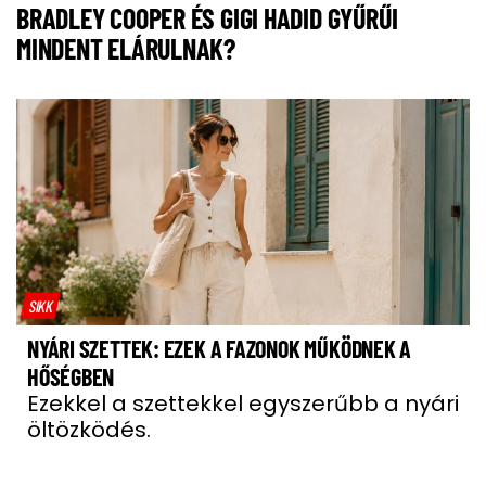
BRADLEY COOPER ÉS GIGI HADID GYŰRŰI
MINDENT ELÁRULNAK?
SIKK
NYÁRI SZETTEK: EZEK A FAZONOK MŰKÖDNEK A
HŐSÉGBEN
Ezekkel a szettekkel egyszerűbb a nyári
öltözködés.