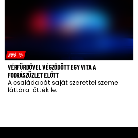
NÍNÓ
18+
VÉRFÜRDŐVEL VÉGZŐDÖTT EGY VITA A
FODRÁSZÜZLET ELŐTT
A családapát saját szerettei szeme
láttára lőtték le.