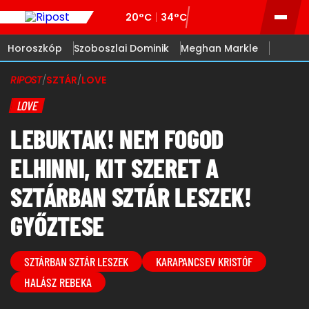
20°C
34°C
Horoszkóp
Szoboszlai Dominik
Meghan Markle
RIPOST
/
SZTÁR
/
LOVE
LOVE
LEBUKTAK! NEM FOGOD
ELHINNI, KIT SZERET A
SZTÁRBAN SZTÁR LESZEK!
GYŐZTESE
SZTÁRBAN SZTÁR LESZEK
KARAPANCSEV KRISTÓF
HALÁSZ REBEKA