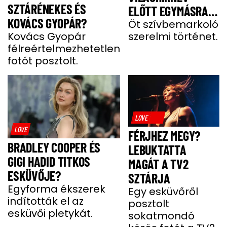
SZTÁRÉNEKES ÉS
ELŐTT EGYMÁSRA
KOVÁCS GYOPÁR?
TALÁLTAK
Öt szívbemarkoló
Kovács Gyopár
szerelmi történet.
félreértelmezhetetlen
fotót posztolt.
LOVE
LOVE
FÉRJHEZ MEGY?
BRADLEY COOPER ÉS
LEBUKTATTA
GIGI HADID TITKOS
MAGÁT A TV2
ESKÜVŐJE?
SZTÁRJA
Egyforma ékszerek
Egy esküvőről
indították el az
posztolt
esküvői pletykát.
sokatmondó