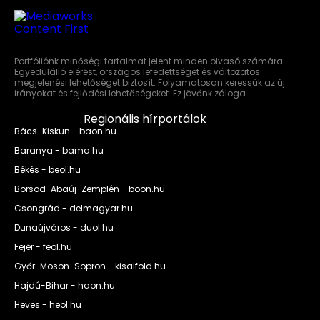
Portfóliónk minőségi tartalmat jelent minden olvasó számára.
Egyedülálló elérést, országos lefedettséget és változatos
megjelenési lehetőséget biztosít. Folyamatosan keressük az új
irányokat és fejlődési lehetőségeket. Ez jövőnk záloga.
Regionális hírportálok
Bács-Kiskun - baon.hu
Baranya - bama.hu
Békés - beol.hu
Borsod-Abaúj-Zemplén - boon.hu
Csongrád - delmagyar.hu
Dunaújváros - duol.hu
Fejér - feol.hu
Győr-Moson-Sopron - kisalfold.hu
Hajdú-Bihar - haon.hu
Heves - heol.hu