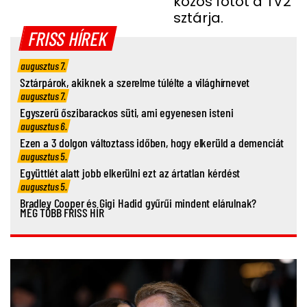
közös fotót a TV2
sztárja.
FRISS HÍREK
augusztus 7.
Sztárpárok, akiknek a szerelme túlélte a világhírnevet
augusztus 7.
Egyszerű őszibarackos süti, ami egyenesen isteni
augusztus 6.
Ezen a 3 dolgon változtass időben, hogy elkerüld a demenciát
augusztus 5.
Együttlét alatt jobb elkerülni ezt az ártatlan kérdést
augusztus 5.
Bradley Cooper és Gigi Hadid gyűrűi mindent elárulnak?
MÉG TÖBB FRISS HÍR