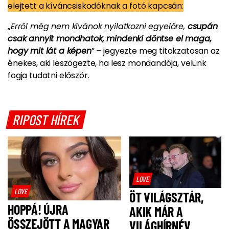
elejtett a kíváncsiskodóknak a fotó kapcsán:
„
Erről még nem kívánok nyilatkozni egyelőre,
csupán
csak annyit mondhatok, mindenki döntse el maga,
hogy mit lát a képen
” – jegyezte meg titokzatosan az
énekes, aki leszögezte, ha lesz mondandója, velünk
fogja tudatni először.
RIPOST HÍREK
LOVE
LOVE
ÖT VILÁGSZTÁR,
HOPPÁ! ÚJRA
AKIK MÁR A
ÖSSZEJÖTT A MAGYAR
VILÁGHÍRNÉV