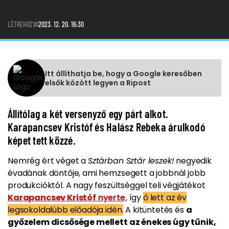
LÉTREHOZVA
2023. 12. 20. 16:30
Itt állíthatja be, hogy a Google keresőben
elsők között legyen a Ripost
Állítólag a két versenyző egy párt alkot.
Karapancsev Kristóf és Halász Rebeka árulkodó
képet tett közzé.
Nemrég ért véget a
Sztárban Sztár leszek!
negyedik
évadának döntője, ami hemzsegett a jobbnál jobb
produkcióktól. A nagy feszültséggel teli végjátékot
Karapancsev Kristóf
nyerte,
így
ő lett az év
legsokoldalúbb előadója idén.
A kitüntetés és
a
győzelem dicsősége mellett az énekes úgy tűnik,