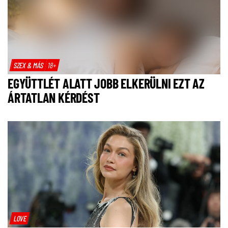
SZEX & MÁS
18+
EGYÜTTLÉT ALATT JOBB ELKERÜLNI EZT AZ
ÁRTATLAN KÉRDÉST
LOVE