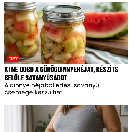
FAZÉK
KI NE DOBD A GÖRÖGDINNYEHÉJAT, KÉSZÍTS
BELŐLE SAVANYÚSÁGOT
A dinnye héjából édes-savanyú
csemege készülhet.