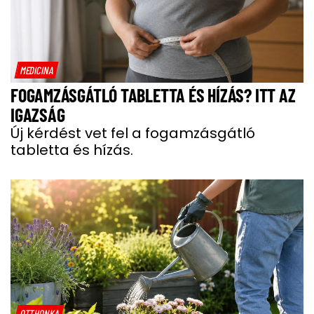
MEDICINA
FOGAMZÁSGÁTLÓ TABLETTA ÉS HÍZÁS? ITT AZ
IGAZSÁG
Új kérdést vet fel a fogamzásgátló
tabletta és hízás.
OTTHONKA