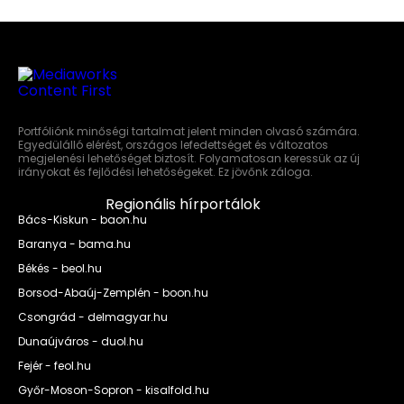
Portfóliónk minőségi tartalmat jelent minden olvasó számára.
Egyedülálló elérést, országos lefedettséget és változatos
megjelenési lehetőséget biztosít. Folyamatosan keressük az új
irányokat és fejlődési lehetőségeket. Ez jövőnk záloga.
Regionális hírportálok
Bács-Kiskun - baon.hu
Baranya - bama.hu
Békés - beol.hu
Borsod-Abaúj-Zemplén - boon.hu
Csongrád - delmagyar.hu
Dunaújváros - duol.hu
Fejér - feol.hu
Győr-Moson-Sopron - kisalfold.hu