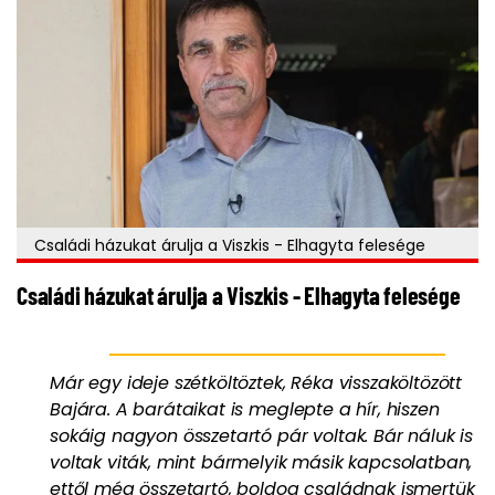
Családi házukat árulja a Viszkis - Elhagyta felesége
Családi házukat árulja a Viszkis - Elhagyta felesége
Már egy ideje szétköltöztek, Réka visszaköltözött
Bajára. A barátaikat is meglepte a hír, hiszen
sokáig nagyon összetartó pár voltak. Bár náluk is
voltak viták, mint bármelyik másik kapcsolatban,
ettől még összetartó, boldog családnak ismertük