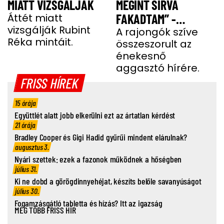
MIATT VIZSGÁLJÁK
MEGINT SÍRVA
Áttét miatt
FAKADTAM” -
vizsgálják Rubint
TELJESEN ÖSSZETÖRT
A rajongók szíve
Réka mintáit.
összeszorult az
MISS MOOD
énekesnő
aggasztó hírére.
FRISS HÍREK
15 órája
Együttlét alatt jobb elkerülni ezt az ártatlan kérdést
21 órája
Bradley Cooper és Gigi Hadid gyűrűi mindent elárulnak?
augusztus 3.
Nyári szettek: ezek a fazonok működnek a hőségben
július 31.
Ki ne dobd a görögdinnyehéjat, készíts belőle savanyúságot
július 30.
Fogamzásgátló tabletta és hízás? Itt az igazság
MÉG TÖBB FRISS HÍR