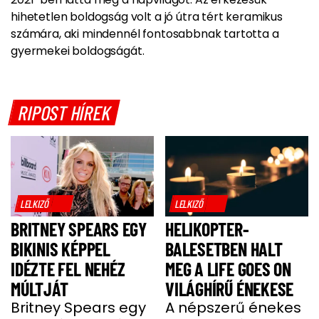
hihetetlen boldogság volt a jó útra tért keramikus
számára, aki mindennél fontosabbnak tartotta a
gyermekei boldogságát.
RIPOST HÍREK
LELKIZŐ
LELKIZŐ
BRITNEY SPEARS EGY
HELIKOPTER-
BIKINIS KÉPPEL
BALESETBEN HALT
IDÉZTE FEL NEHÉZ
MEG A LIFE GOES ON
MÚLTJÁT
VILÁGHÍRŰ ÉNEKESE
Britney Spears egy
A népszerű énekes