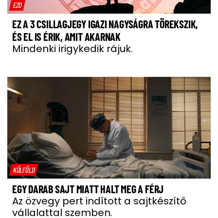
EZO
EZ A 3 CSILLAGJEGY IGAZI NAGYSÁGRA TÖREKSZIK,
ÉS EL IS ÉRIK, AMIT AKARNAK
Mindenki irigykedik rájuk.
KÜLFÖLD
EGY DARAB SAJT MIATT HALT MEG A FÉRJ
Az özvegy pert indított a sajtkészítő
vállalattal szemben.