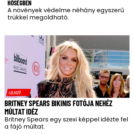
HŐSÉGBEN
A növények védelme néhány egyszerű
trükkel megoldható.
LELKIZŐ
BRITNEY SPEARS BIKINIS FOTÓJA NEHÉZ
MÚLTAT IDÉZ
Britney Spears egy szexi képpel idézte fel
a fájó múltat.