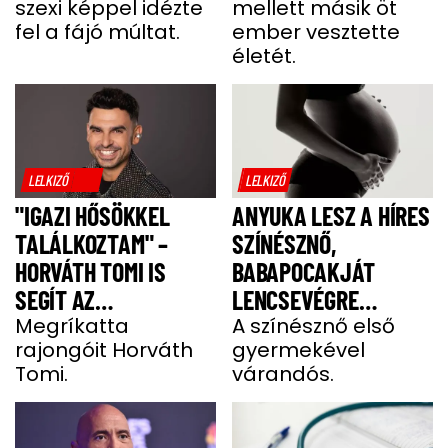
szexi képpel idézte
mellett másik öt
fel a fájó múltat.
ember vesztette
életét.
LELKIZŐ
LELKIZŐ
"IGAZI HŐSÖKKEL
ANYUKA LESZ A HÍRES
TALÁLKOZTAM" –
SZÍNÉSZNŐ,
HORVÁTH TOMI IS
BABAPOCAKJÁT
SEGÍT AZ
LENCSEVÉGRE
IZOMSORVADÁSOS
Megríkatta
KAPTÁK
A színésznő első
rajongóit Horváth
gyermekével
ALEXNEK
Tomi.
várandós.