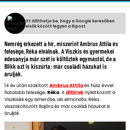
Itt állíthatja be, hogy a Google keresőben
elsők között legyen a Ripost
Nemrég érkezett a hír, miszerint Ambrus Attila és
felesége, Réka elválnak. A Viszkis és gyermekei
édesanyja már szét is költöztek egymástól, de a
Blikk azt is kiszúrta: már családi házukat is
árulják.
14 év után szakított
Ambrus Attila
és húsz évvel
fiatalabb felesége,
Réka
. A
Blikknek
nyilatkozott a
Viszkisék egy ismerőse, aki elmondta, Réka
visszaköltözött Bajára és már családi házukat is
árulják.