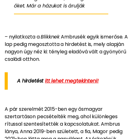
őket. Már a házukat is árulják
– nyilatkozta a
Blikknek
Ambrusék egyik ismerőse. A
lap pedig megosztotta a hirdetést is, mely alapján
nagyon úgy néz ki: tényleg eladóvá vált a gyönyörű
családi otthon.
A hirdetést
itt lehet megtekinteni!
A pár szerelmét 2015-ben egy ősmagyar
szertartáson pecsételték meg, ahol különleges
rítussal szentesítették a kapcsolatukat. Ambrus
lánya, Anna 2019-ben született, a fia, Magor pedig
2021-ben látta meg a napvilágot. Az érkezésük