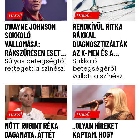
LELKIZŐ
LELKIZŐ
DWAYNE JOHNSON
RENDKÍVÜL RITKA
SOKKOLÓ
RÁKKAL
VALLOMÁSA:
DIAGNOSZTIZÁLTÁK
RÁKSZŰRÉSEN ESETT
AZ X-MEN ÉS A
ÁT A SZÍNÉSZ EGY
Súlyos betegségtől
DEADPOOL SZTÁRJÁT
Sokkoló
rettegett a színész.
betegségéről
FÁJDALMAS CSOMÓ
vallott a színész.
MIATT
LELKIZŐ
LELKIZŐ
NŐTT RUBINT RÉKA
„OLYAN HÍREKET
DAGANATA, ÁTTÉT
KAPTAM, HOGY