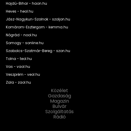
Hajdú-Bihar - haon.hu
Heves - heol.hu
Jász-Nagykun-Szolnok - szoljon.hu
Komárom-Esztergom - kemma.hu
Nógrád - nool.hu
Somogy - sonline.hu
Szabolcs-Szatmár-Bereg - szon.hu
Tolna - teol.hu
Vas - vaol.hu
Veszprém - veol.hu
Zala - zaol.hu
Közélet
Gazdaság
Magazin
Bulvár
Szolgáltatás
Rádió