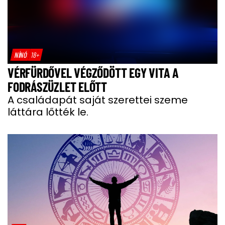
NÍNÓ
18+
VÉRFÜRDŐVEL VÉGZŐDÖTT EGY VITA A
FODRÁSZÜZLET ELŐTT
A családapát saját szerettei szeme
láttára lőtték le.