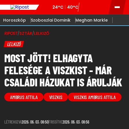
24°C
40°C
Horoszkóp
Szoboszlai Dominik
Meghan Markle
RIPOST
/
SZTÁR
/
LELKIZŐ
LELKIZŐ
MOST JÖTT! ELHAGYTA
FELESÉGE A VISZKIST - MÁR
CSALÁDI HÁZUKAT IS ÁRULJÁK
AMBRUS ATTILA
VISZKIS
VISZKIS AMBRUS ATTILA
LÉTREHOZVA
2026. 06. 03. 08:50
FRISSÍTVE
2026. 06. 03. 08:56