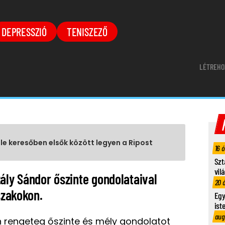
DEPRESSZIÓ
TENISZEZŐ
LÉTREHO
gle keresőben elsők között legyen a Ripost
16 
Szt
vil
ály Sándor őszinte gondolataival
20 
szakokon.
Egy
ist
aug
 rengeteg őszinte és mély gondolatot