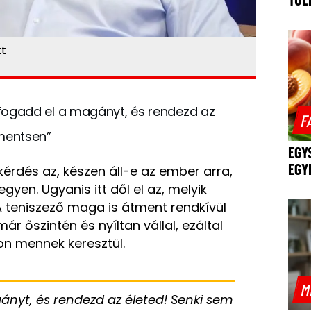
tt
, fogadd el a magányt, és rendezd az
F
mentsen”
EGY
EGY
kérdés az, készen áll-e az ember arra,
en. Ugyanis itt dől el az, melyik
A teniszező maga is átment rendkívül
 őszintén és nyíltan vállal, ezáltal
on mennek keresztül.
M
ányt, és rendezd az életed! Senki sem