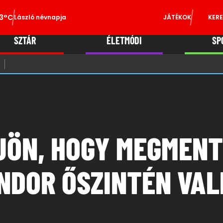
3°C
László névnapja
JÁTÉKOK
KERE
SZTÁR
ÉLETMÓDI
SP
JÖN, HOGY MEGMENTS
NDOR ŐSZINTÉN VAL