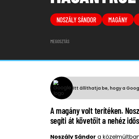
NOSZÁLY SÁNDOR
MAGÁNY
MEGOSZTÁS
Itt állíthatja be, hogy a Goo
A magány volt terítéken. Nosz
segíti át követőit a nehéz idő
Noszály Sándor
a közelmúltban