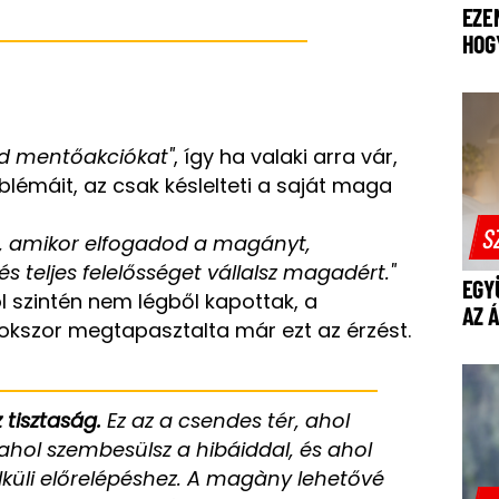
EZE
HOG
ad mentőakciókat"
, így ha valaki arra vár,
émáit, az csak késlelteti a saját maga
S
ik, amikor elfogadod a magányt,
 teljes felelősséget vállalsz magadért."
EGY
 szintén nem légből kapottak, a
AZ 
okszor megtapasztalta már ezt az érzést.
tisztaság.
Ez az a csendes tér, ahol
 ahol szembesülsz a hibáiddal, és ahol
lküli előrelépéshez. A magàny lehetővé