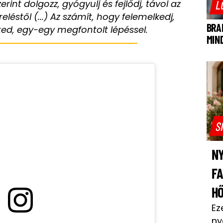
L
zerint dolgozz, gyógyulj és fejlődj, távol az
reléstől (...) Az számít, hogy felemelkedj,
BRA
eted, egy-egy megfontolt lépéssel.
MIN
S
NY
F
H
Ez
ny