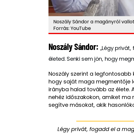
Noszály Sándor a magányról vallo
Forrás: YouTube
Noszály Sándor:
„Légy privát
életed. Senki sem jön, hogy meg
Noszály szerint a legfontosabb 
hogy saját maga megmentője legy
irányba halad tovább az élete. 
nehéz időszakokon, amiket ma már
segítve másokat, akik hasonlók
Légy privát, fogadd el a mag