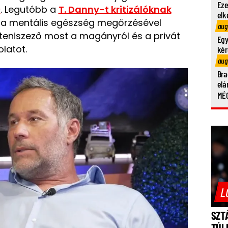
Eze
n
. Legutóbb a
T. Danny-t kritizálóknak
elk
t a mentális egészség megőrzésével
aug
 teniszező most a magányról és a privát
Egy
latot.
kér
aug
Bra
elá
MÉG
L
SZT
TÚL