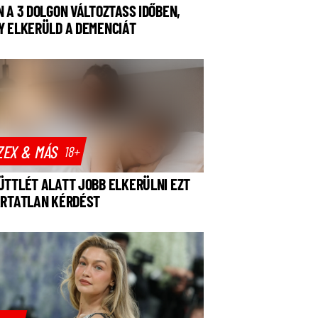
N A 3 DOLGON VÁLTOZTASS IDŐBEN,
Y ELKERÜLD A DEMENCIÁT
ZEX & MÁS
18+
ÜTTLÉT ALATT JOBB ELKERÜLNI EZT
ÁRTATLAN KÉRDÉST