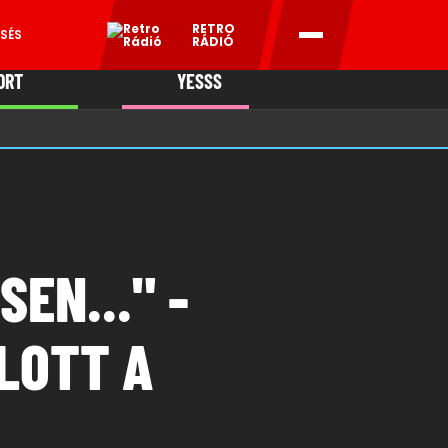
RETRO
SÉS
RÁDIÓ
ORT
YESSS
MANI
EN..." -
LOTT A