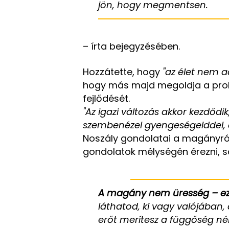
jön, hogy megmentsen.
– írta bejegyzésében.
Hozzátette, hogy
"az élet nem 
hogy más majd megoldja a probl
fejlődését.
"Az igazi változás akkor kezdőd
szembenézel gyengeségeiddel, és
Noszály gondolatai a magányról
gondolatok mélységén érezni, s
A magány nem üresség – ez 
láthatod, ki vagy valójában,
erőt merítesz a függőség né