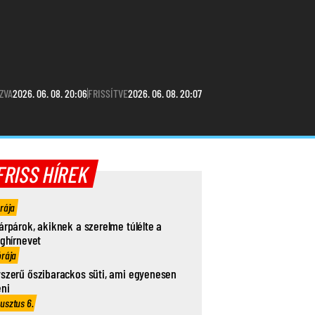
ZVA
2026. 06. 08. 20:06
FRISSÍTVE
2026. 06. 08. 20:07
FRISS HÍREK
órája
árpárok, akiknek a szerelme túlélte a
ághírnevet
órája
szerű őszibarackos süti, ami egyenesen
eni
usztus 6.