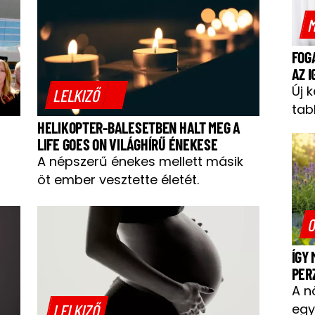
M
FOG
AZ 
Új 
LELKIZŐ
tab
HELIKOPTER-BALESETBEN HALT MEG A
LIFE GOES ON VILÁGHÍRŰ ÉNEKESE
A népszerű énekes mellett másik
öt ember vesztette életét.
O
ÍGY
PER
A n
LELKIZŐ
egy