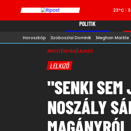
23°C
3
POLITIK
Horoszkóp
Szoboszlai Dominik
Meghan Markle
RIPOST
/
SZTÁR
/
LELKIZŐ
LELKIZŐ
"SENKI SEM 
NOSZÁLY SÁ
MAGÁNYRÓL