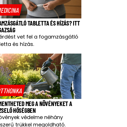
EDICINA
AMZÁSGÁTLÓ TABLETTA ÉS HÍZÁS? ITT
IGAZSÁG
kérdést vet fel a fogamzásgátló
letta és hízás.
TTHONKA
 MENTHETED MEG A NÖVÉNYEKET A
ZSELŐ HŐSÉGBEN
övények védelme néhány
szerű trükkel megoldható.