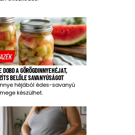
AZÉK
NE DOBD A GÖRÖGDINNYEHÉJAT,
ZÍTS BELŐLE SAVANYÚSÁGOT
innye héjából édes-savanyú
mege készülhet.