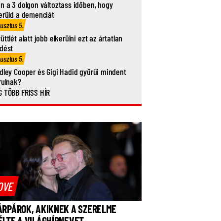
n a 3 dolgon változtass időben, hogy
erüld a demenciát
usztus 5.
üttlét alatt jobb elkerülni ezt az ártatlan
dést
usztus 5.
dley Cooper és Gigi Hadid gyűrűi mindent
rulnak?
 TÖBB FRISS HÍR
OVE
ÁRPÁROK, AKIKNEK A SZERELME
ÉLTE A VILÁGHÍRNEVET