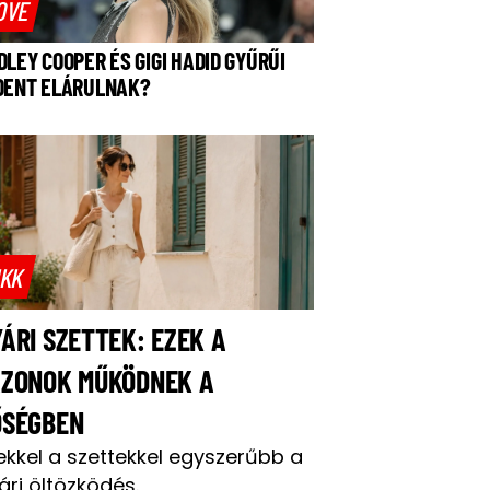
OVE
DLEY COOPER ÉS GIGI HADID GYŰRŰI
DENT ELÁRULNAK?
IKK
ÁRI SZETTEK: EZEK A
AZONOK MŰKÖDNEK A
ŐSÉGBEN
ekkel a szettekkel egyszerűbb a
ári öltözködés.