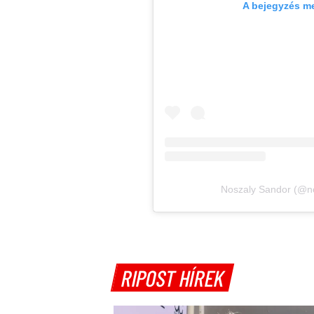
A bejegyzés m
Noszaly Sandor (@no
RIPOST HÍREK