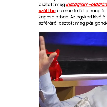
osztott meg
Instagram-oldalá
szólt be
és emelte fel a hangjá
kapcsolatban. Az egykori kiváló
szféráról osztott meg pár gondo