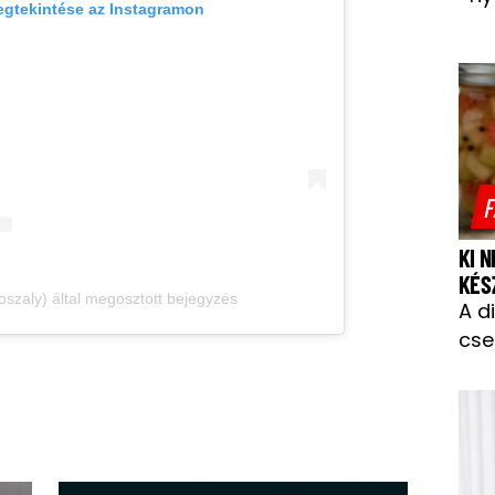
egtekintése az Instagramon
F
KI 
KÉS
szaly) által megosztott bejegyzés
A d
cse