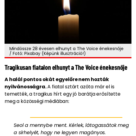
Mindössze 28 évesen elhunyt a The Voice énekesnője
/ Fotó: Pixabay (Képünk illusztráció!)
Tragikusan fiatalon elhunyt a The Voice énekesnője
A halál pontos okát egyelőre nem hozták
nyilvánosságra.
A fiatal sztárt azóta már el is
temették, a tragikus hírt egy jó barátja erősítette
meg a közösségi médiában:
Seol a mennybe ment. Kérlek, látogassátok meg
a sírhelyét, hogy ne legyen magányos.