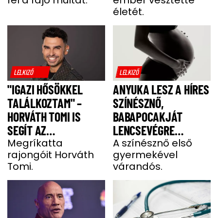
fel a fájó múltat.
ember vesztette
életét.
LELKIZŐ
LELKIZŐ
"IGAZI HŐSÖKKEL
ANYUKA LESZ A HÍRES
TALÁLKOZTAM" –
SZÍNÉSZNŐ,
HORVÁTH TOMI IS
BABAPOCAKJÁT
SEGÍT AZ
LENCSEVÉGRE
IZOMSORVADÁSOS
Megríkatta
KAPTÁK
A színésznő első
rajongóit Horváth
gyermekével
ALEXNEK
Tomi.
várandós.