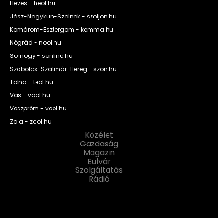
Heves - heol.hu
Jász-Nagykun-Szolnok - szoljon.hu
Komárom-Esztergom - kemma.hu
Nógrád - nool.hu
Somogy - sonline.hu
Szabolcs-Szatmár-Bereg - szon.hu
Tolna - teol.hu
Vas - vaol.hu
Veszprém - veol.hu
Zala - zaol.hu
Közélet
Gazdaság
Magazin
Bulvár
Szolgáltatás
Rádió