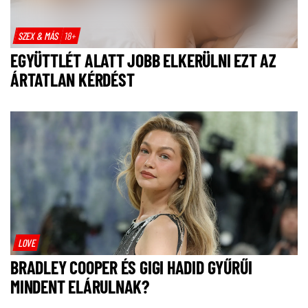
SZEX & MÁS
18+
EGYÜTTLÉT ALATT JOBB ELKERÜLNI EZT AZ
ÁRTATLAN KÉRDÉST
LOVE
BRADLEY COOPER ÉS GIGI HADID GYŰRŰI
MINDENT ELÁRULNAK?