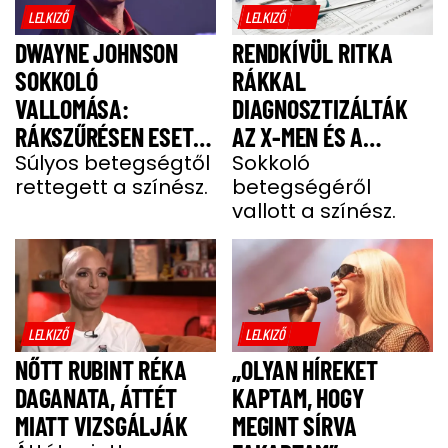
LELKIZŐ
LELKIZŐ
DWAYNE JOHNSON
RENDKÍVÜL RITKA
SOKKOLÓ
RÁKKAL
VALLOMÁSA:
DIAGNOSZTIZÁLTÁK
RÁKSZŰRÉSEN ESETT
AZ X-MEN ÉS A
ÁT A SZÍNÉSZ EGY
Súlyos betegségtől
DEADPOOL SZTÁRJÁT
Sokkoló
rettegett a színész.
betegségéről
FÁJDALMAS CSOMÓ
vallott a színész.
MIATT
LELKIZŐ
LELKIZŐ
NŐTT RUBINT RÉKA
„OLYAN HÍREKET
DAGANATA, ÁTTÉT
KAPTAM, HOGY
MIATT VIZSGÁLJÁK
MEGINT SÍRVA