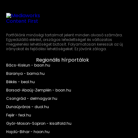
Portfóliónk minőségi tartalmat jelent minden olvasó számára.
Egyedülálló elérést, országos lefedettséget és változatos
megjelenési lehetőséget biztosít. Folyamatosan keressük az új
irányokat és fejlődési lehetőségeket. Ez jövőnk záloga.
Regionális hírportálok
Bács-Kiskun - baon.hu
Baranya - bama.hu
Békés - beol.hu
Borsod-Abaúj-Zemplén - boon.hu
Csongrád - delmagyar.hu
Dunaújváros - duol.hu
Fejér - feol.hu
Győr-Moson-Sopron - kisalfold.hu
Hajdú-Bihar - haon.hu