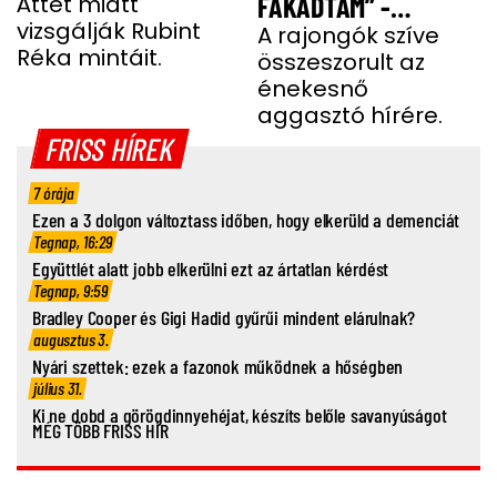
Áttét miatt
FAKADTAM” -
vizsgálják Rubint
TELJESEN ÖSSZETÖRT
A rajongók szíve
Réka mintáit.
összeszorult az
MISS MOOD
énekesnő
aggasztó hírére.
FRISS HÍREK
7 órája
Ezen a 3 dolgon változtass időben, hogy elkerüld a demenciát
Tegnap, 16:29
Együttlét alatt jobb elkerülni ezt az ártatlan kérdést
Tegnap, 9:59
Bradley Cooper és Gigi Hadid gyűrűi mindent elárulnak?
augusztus 3.
Nyári szettek: ezek a fazonok működnek a hőségben
július 31.
Ki ne dobd a görögdinnyehéjat, készíts belőle savanyúságot
MÉG TÖBB FRISS HÍR