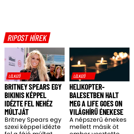
RIPOST HÍREK
LELKIZŐ
LELKIZŐ
BRITNEY SPEARS EGY
HELIKOPTER-
BIKINIS KÉPPEL
BALESETBEN HALT
IDÉZTE FEL NEHÉZ
MEG A LIFE GOES ON
MÚLTJÁT
VILÁGHÍRŰ ÉNEKESE
Britney Spears egy
A népszerű énekes
szexi képpel idézte
mellett másik öt