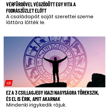
VÉRFÜRDŐVEL VÉGZŐDÖTT EGY VITA A
FODRÁSZÜZLET ELŐTT
A családapát saját szerettei szeme
láttára lőtték le.
EZO
EZ A 3 CSILLAGJEGY IGAZI NAGYSÁGRA TÖREKSZIK,
ÉS EL IS ÉRIK, AMIT AKARNAK
Mindenki irigykedik rájuk.