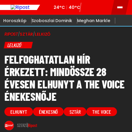
24°C
40°C
Horoszkóp
Szoboszlai Dominik
Meghan Markle
RIPOST
/
SZTÁR
/
LELKIZŐ
LELKIZŐ
FELFOGHATATLAN HÍR
ÉRKEZETT: MINDÖSSZE 28
ÉVESEN ELHUNYT A THE VOICE
ÉNEKESNŐJE
ELHUNYT
ÉNEKESNŐ
SZTÁR
THE VOICE
SZERZŐ
Ripost