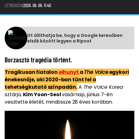
LÉTREHOZVA
2026. 06. 09. 11:40
Itt állíthatja be, hogy a Google keresőben
elsők között legyen a Ripost
Borzasztó tragédia történt.
Tragikusan fiatalon
elhunyt
a
The Voice
egykori
énekesnője, aki 2020-ban tűnt fel a
tehetségkutató színpadán.
A
The Voice Korea
sztárja,
Kim Yoon-Seol
vasárnap, június 7-én
vesztette életét, mindössze 28 éves korában.