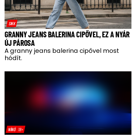
SIKK
GRANNY JEANS BALERINA CIPŐVEL, EZ A NYÁR
ÚJ PÁROSA
A granny jeans balerina cipővel most
hódít.
NÍNÓ
18+