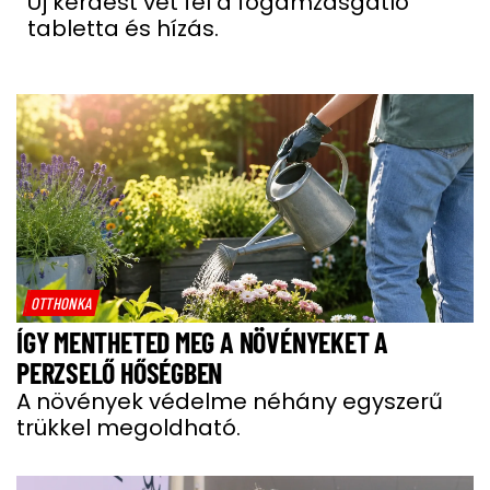
Új kérdést vet fel a fogamzásgátló
tabletta és hízás.
OTTHONKA
ÍGY MENTHETED MEG A NÖVÉNYEKET A
PERZSELŐ HŐSÉGBEN
A növények védelme néhány egyszerű
trükkel megoldható.