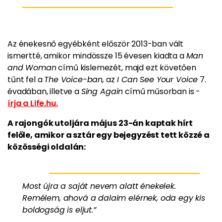
Az énekesnő egyébként először 2013-ban vált
ismertté, amikor mindössze 15 évesen kiadta a
Man
and Woman
című kislemezét, majd ezt követően
tűnt fel a
The Voice-ban,
az
I Can See Your Voice
7.
évadában, illetve a
Sing Again
című műsorban is -
írja a Life.hu.
A rajongók utoljára május 23-án kaptak hírt
felőle, amikor a sztár egy bejegyzést tett közzé a
közösségi oldalán:
Most újra a saját nevem alatt énekelek.
Remélem, ahová a dalaim elérnek, oda egy kis
boldogság is eljut.”