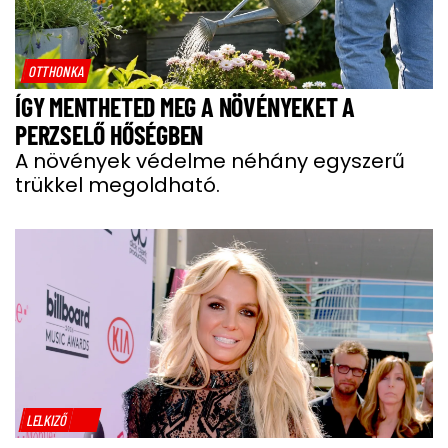
OTTHONKA
ÍGY MENTHETED MEG A NÖVÉNYEKET A
PERZSELŐ HŐSÉGBEN
A növények védelme néhány egyszerű
trükkel megoldható.
LELKIZŐ