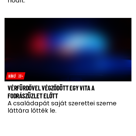
hódít.
NÍNÓ
18+
VÉRFÜRDŐVEL VÉGZŐDÖTT EGY VITA A
FODRÁSZÜZLET ELŐTT
A családapát saját szerettei szeme
láttára lőtték le.