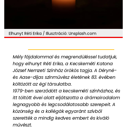
Elhunyt Réti Erika / Illusztráció: Unsplash.com
Mély fájdalommal és megrendüléssel tudatjuk,
hogy elhunyt Réti Erika, a Kecskeméti Katona
József Nemzeti Színház örökös tagja. A Déryné-
és Aase-díjas színművész életének 83. évében
költözött az égi társulatba.
1979-ben szerződött a kecskeméti színházhoz, és
itt töltött évei alatt eljátszotta a drámairodalom
legnagyobb és legcsodálatosabb szerepeit. A
közönség és a kollégák egyaránt szívből
szerették a mindig kedves embert és kiváló
művészt.