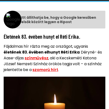
Itt állíthatja be, hogy a Google keresőben
elsők között legyen a Ripost
Életének 83. évében hunyt el Réti Erika.
Fájdalmas hír rázta meg az országot, ugyanis
életének 83. évében elhunyt Réti Erika
Déryné- és
Aase-díjas
színművész
, aki a Kecskeméti Katona
József Nemzeti Színház örökös tagja volt – a színház
jelentette be a
szomorú hírt
.