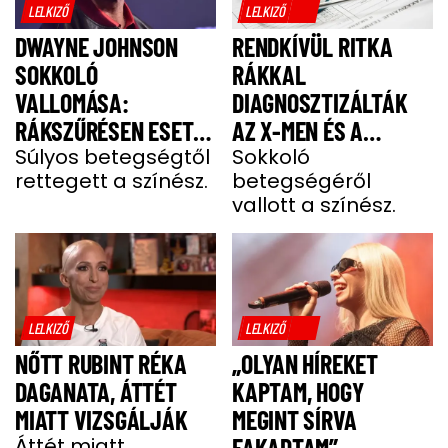
LELKIZŐ
LELKIZŐ
DWAYNE JOHNSON
RENDKÍVÜL RITKA
SOKKOLÓ
RÁKKAL
VALLOMÁSA:
DIAGNOSZTIZÁLTÁK
RÁKSZŰRÉSEN ESETT
AZ X-MEN ÉS A
ÁT A SZÍNÉSZ EGY
Súlyos betegségtől
DEADPOOL SZTÁRJÁT
Sokkoló
rettegett a színész.
betegségéről
FÁJDALMAS CSOMÓ
vallott a színész.
MIATT
LELKIZŐ
LELKIZŐ
NŐTT RUBINT RÉKA
„OLYAN HÍREKET
DAGANATA, ÁTTÉT
KAPTAM, HOGY
MIATT VIZSGÁLJÁK
MEGINT SÍRVA
Áttét miatt
FAKADTAM” -