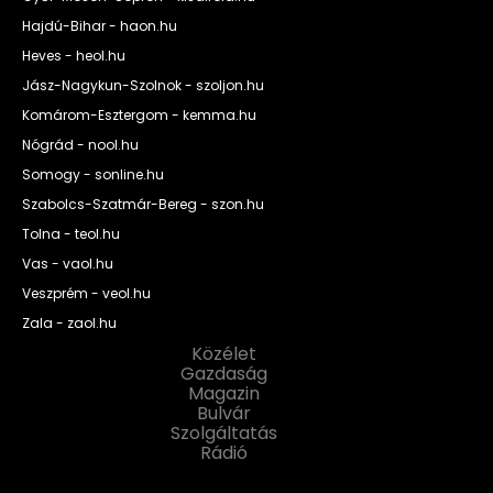
Hajdú-Bihar - haon.hu
Heves - heol.hu
Jász-Nagykun-Szolnok - szoljon.hu
Komárom-Esztergom - kemma.hu
Nógrád - nool.hu
Somogy - sonline.hu
Szabolcs-Szatmár-Bereg - szon.hu
Tolna - teol.hu
Vas - vaol.hu
Veszprém - veol.hu
Zala - zaol.hu
Közélet
Gazdaság
Magazin
Bulvár
Szolgáltatás
Rádió