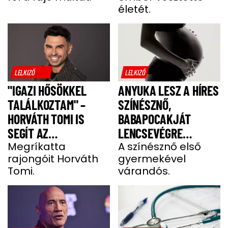
életét.
LELKIZŐ
LELKIZŐ
"IGAZI HŐSÖKKEL
ANYUKA LESZ A HÍRES
TALÁLKOZTAM" –
SZÍNÉSZNŐ,
HORVÁTH TOMI IS
BABAPOCAKJÁT
SEGÍT AZ
LENCSEVÉGRE
IZOMSORVADÁSOS
Megríkatta
KAPTÁK
A színésznő első
rajongóit Horváth
gyermekével
ALEXNEK
Tomi.
várandós.