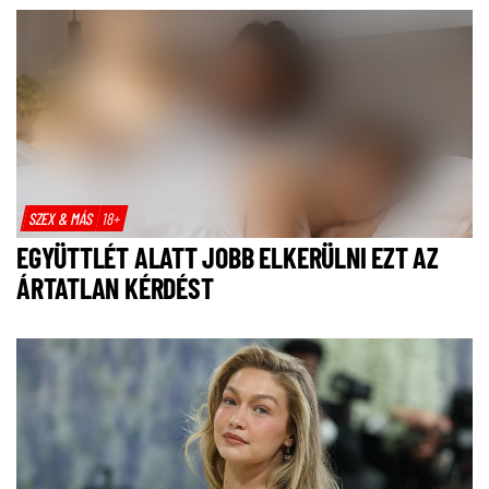
SZEX & MÁS
18+
EGYÜTTLÉT ALATT JOBB ELKERÜLNI EZT AZ
ÁRTATLAN KÉRDÉST