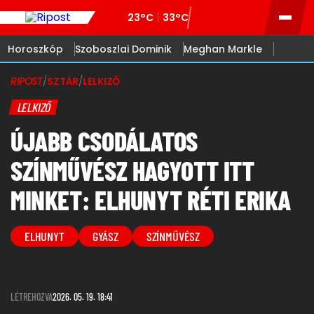
23°C
33°C
Horoszkóp
Szoboszlai Dominik
Meghan Markle
RIPOST
/
SZTÁR
/
LELKIZŐ
LELKIZŐ
ÚJABB CSODÁLATOS
SZÍNMŰVÉSZ HAGYOTT ITT
MINKET: ELHUNYT RÉTI ERIKA
ELHUNYT
GYÁSZ
SZÍNMŰVÉSZ
LÉTREHOZVA
2026. 05. 19. 18:41