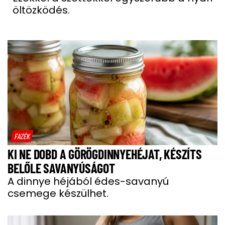
öltözködés.
FAZÉK
KI NE DOBD A GÖRÖGDINNYEHÉJAT, KÉSZÍTS
BELŐLE SAVANYÚSÁGOT
A dinnye héjából édes-savanyú
csemege készülhet.