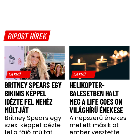
RIPOST HÍREK
LELKIZŐ
LELKIZŐ
BRITNEY SPEARS EGY
HELIKOPTER-
BIKINIS KÉPPEL
BALESETBEN HALT
IDÉZTE FEL NEHÉZ
MEG A LIFE GOES ON
MÚLTJÁT
VILÁGHÍRŰ ÉNEKESE
Britney Spears egy
A népszerű énekes
szexi képpel idézte
mellett másik öt
fel a fájó múltat.
ember vesztette