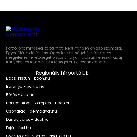
Portfóliónk minőségi tartalmat jelent minden olvasó számára.
Egyedülálló elérést, országos lefedettséget és változatos
megjelenési lehetőséget biztosít. Folyamatosan keressük az új
irányokat és fejlődési lehetőségeket. Ez jövőnk záloga.
Regionális hírportálok
Bács-Kiskun - baon.hu
Baranya - bama.hu
Békés - beol.hu
Borsod-Abaúj-Zemplén - boon.hu
Csongrád - delmagyar.hu
Dunaújváros - duol.hu
Fejér - feol.hu
Győr-Moson-Sopron - kisalfold.hu