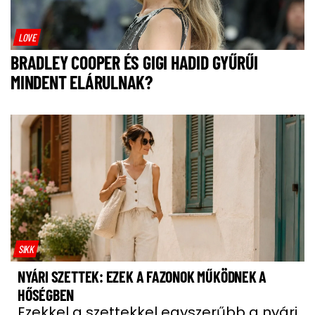
LOVE
BRADLEY COOPER ÉS GIGI HADID GYŰRŰI
MINDENT ELÁRULNAK?
SIKK
NYÁRI SZETTEK: EZEK A FAZONOK MŰKÖDNEK A
HŐSÉGBEN
Ezekkel a szettekkel egyszerűbb a nyári