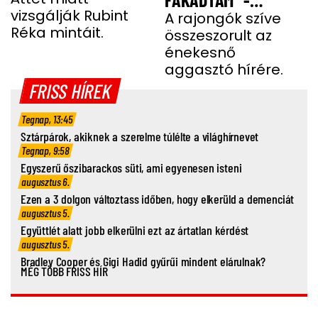
vizsgálják Rubint
TELJESEN ÖSSZETÖRT
A rajongók szíve
Réka mintáit.
összeszorult az
MISS MOOD
énekesnő
aggasztó hírére.
FRISS HÍREK
Tegnap, 13:45
Sztárpárok, akiknek a szerelme túlélte a világhírnevet
Tegnap, 9:58
Egyszerű őszibarackos süti, ami egyenesen isteni
augusztus 6.
Ezen a 3 dolgon változtass időben, hogy elkerüld a demenciát
augusztus 5.
Együttlét alatt jobb elkerülni ezt az ártatlan kérdést
augusztus 5.
Bradley Cooper és Gigi Hadid gyűrűi mindent elárulnak?
MÉG TÖBB FRISS HÍR