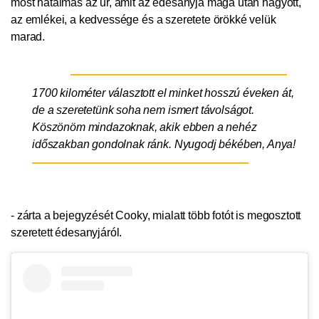
most hatalmas az űr, amit az édesanyja maga után hagyott,
az emlékei, a kedvessége és a szeretete örökké velük
marad.
1700 kilométer választott el minket hosszú éveken át,
de a szeretetünk soha nem ismert távolságot.
Köszönöm mindazoknak, akik ebben a nehéz
időszakban gondolnak ránk. Nyugodj békében, Anya!
- zárta a bejegyzését Cooky, mialatt több fotót is megosztott
szeretett édesanyjáról.