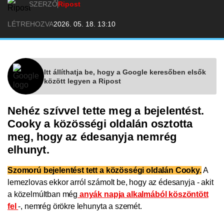
SZERZŐ
Ripost
LÉTREHOZVA
2026. 05. 18. 13:10
Itt állíthatja be, hogy a Google keresőben elsők
között legyen a Ripost
Nehéz szívvel tette meg a bejelentést.
Cooky a közösségi oldalán osztotta
meg, hogy az édesanyja nemrég
elhunyt.
Szomorú bejelentést tett a közösségi oldalán Cooky.
A
lemezlovas ekkor arról számolt be, hogy az édesanyja - akit
a közelmúltban még
anyák napja alkalmából köszöntött
fel
-, nemrég örökre lehunyta a szemét.