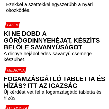
Ezekkel a szettekkel egyszerűbb a nyári
öltözködés.
FAZÉK
KI NE DOBD A
GÖRÖGDINNYEHÉJAT, KÉSZÍTS
BELŐLE SAVANYÚSÁGOT
A dinnye héjából édes-savanyú csemege
készülhet.
MEDICINA
FOGAMZÁSGÁTLÓ TABLETTA ÉS
HÍZÁS? ITT AZ IGAZSÁG
Új kérdést vet fel a fogamzásgátló tabletta és
hízás.
OTTHONKA