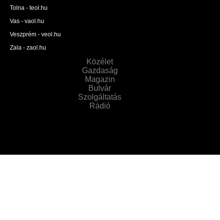
Tolna - teol.hu
Vas - vaol.hu
Veszprém - veol.hu
Zala - zaol.hu
Közélet
Gazdaság
Magazin
Bulvár
Szolgáltatás
Rádió