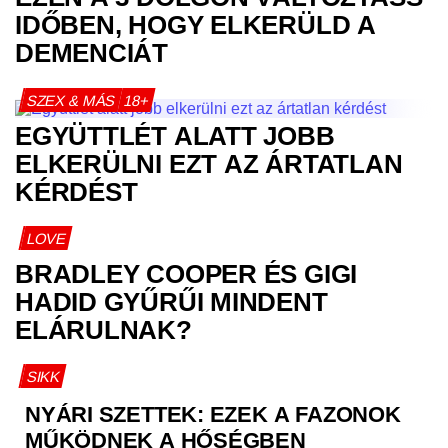
IDŐBEN, HOGY ELKERÜLD A
DEMENCIÁT
SZEX & MÁS
18+
EGYÜTTLÉT ALATT JOBB
ELKERÜLNI EZT AZ ÁRTATLAN
KÉRDÉST
LOVE
BRADLEY COOPER ÉS GIGI
HADID GYŰRŰI MINDENT
ELÁRULNAK?
SIKK
NYÁRI SZETTEK: EZEK A FAZONOK
MŰKÖDNEK A HŐSÉGBEN