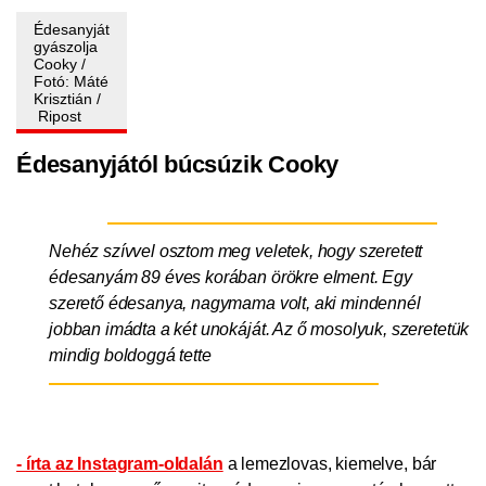
Édesanyját
gyászolja
Cooky /
Fotó: Máté
Krisztián /
Ripost
Édesanyjától búcsúzik Cooky
Nehéz szívvel osztom meg veletek, hogy szeretett
édesanyám 89 éves korában örökre elment. Egy
szerető édesanya, nagymama volt, aki mindennél
jobban imádta a két unokáját. Az ő mosolyuk, szeretetük
mindig boldoggá tette
- írta az Instagram-oldalán
a lemezlovas, kiemelve, bár