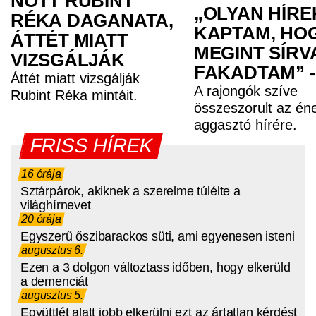
NŐTT RUBINT
CSOMÓ MIATT
„OLYAN HÍRE
RÉKA DAGANATA,
KAPTAM, HO
ÁTTÉT MIATT
MEGINT SÍRV
VIZSGÁLJÁK
FAKADTAM” -
Áttét miatt vizsgálják
TELJESEN
A rajongók szíve
Rubint Réka mintáit.
összeszorult az én
ÖSSZETÖRT 
aggasztó hírére.
MOOD
FRISS HÍREK
16 órája
Sztárpárok, akiknek a szerelme túlélte a
világhírnevet
20 órája
Egyszerű őszibarackos süti, ami egyenesen isteni
augusztus 6.
Ezen a 3 dolgon változtass időben, hogy elkerüld
a demenciát
augusztus 5.
Együttlét alatt jobb elkerülni ezt az ártatlan kérdést