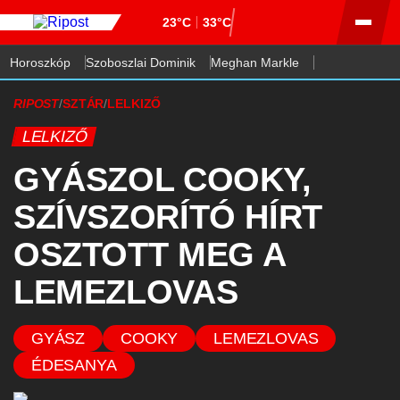
23°C
33°C
Horoszkóp
Szoboszlai Dominik
Meghan Markle
RIPOST
/
SZTÁR
/
LELKIZŐ
LELKIZŐ
GYÁSZOL COOKY,
SZÍVSZORÍTÓ HÍRT
OSZTOTT MEG A
LEMEZLOVAS
GYÁSZ
COOKY
LEMEZLOVAS
ÉDESANYA