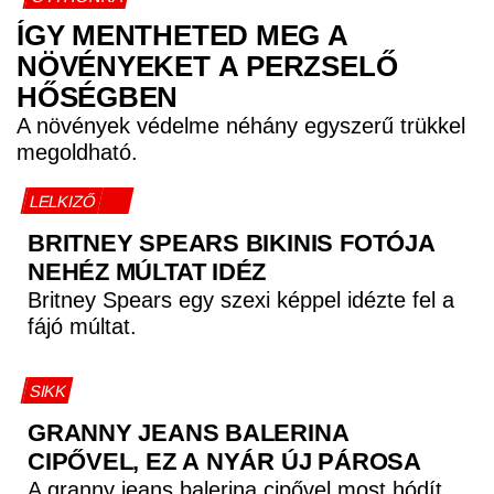
ÍGY MENTHETED MEG A
NÖVÉNYEKET A PERZSELŐ
HŐSÉGBEN
A növények védelme néhány egyszerű trükkel
megoldható.
LELKIZŐ
BRITNEY SPEARS BIKINIS FOTÓJA
NEHÉZ MÚLTAT IDÉZ
Britney Spears egy szexi képpel idézte fel a
fájó múltat.
SIKK
GRANNY JEANS BALERINA
CIPŐVEL, EZ A NYÁR ÚJ PÁROSA
A granny jeans balerina cipővel most hódít.