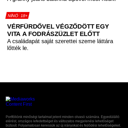
NÍNÓ
18+
VÉRFÜRDŐVEL VÉGZŐDÖTT EGY
VITA A FODRÁSZÜZLET ELŐTT
A családapát saját szerettei szeme láttára
lőtték le.
Portfóliónk minőségi tartalmat jelent minden olvasó számára. Egyedülálló
elérést, országos lefedettséget és változatos megjelenési lehetőséget
biztosít. Folyamatosan keressük az új irányokat és fejlődési lehetőségeket.