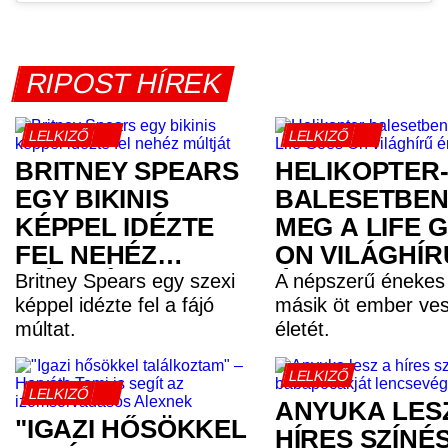
RIPOST HÍREK
LELKIZŐ
LELKIZŐ
BRITNEY SPEARS
HELIKOPTER
EGY BIKINIS
BALESETBEN
KÉPPEL IDÉZTE
MEG A LIFE 
FEL NEHÉZ
ON VILÁGHÍR
MÚLTJÁT
ÉNEKESE
Britney Spears egy szexi
A népszerű énekes 
képpel idézte fel a fájó
másik öt ember ves
múltat.
életét.
LELKIZŐ
LELKIZŐ
ANYUKA LES
"IGAZI HŐSÖKKEL
HÍRES SZÍNÉ