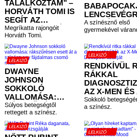
TALÁLKOZTAM" –
BABAPOCAK
HORVÁTH TOMI IS
LENCSEVÉG
SEGÍT AZ
KAPTÁK
A színésznő első
IZOMSORVADÁSOS
Megríkatta rajongóit
gyermekével váran
Horváth Tomi.
ALEXNEK
LELKIZŐ
LELKIZŐ
RENDKÍVÜL R
DWAYNE
RÁKKAL
JOHNSON
DIAGNOSZTI
SOKKOLÓ
AZ X-MEN ÉS
VALLOMÁSA:
DEADPOOL
Sokkoló betegségérő
RÁKSZŰRÉSEN
Súlyos betegségtől
a színész.
SZTÁRJÁT
rettegett a színész.
ESETT ÁT A
SZÍNÉSZ EGY
LELKIZŐ
FÁJDALMAS
LELKIZŐ