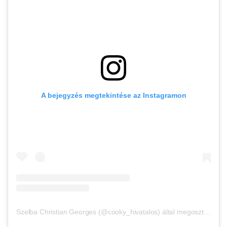
A bejegyzés megtekintése az Instagramon
Szelba Christian Georges (@cooky_hivatalos) által megosztott bejegyzés