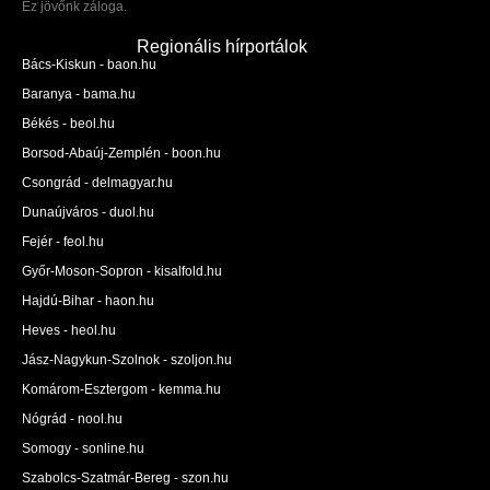
Ez jövőnk záloga.
Regionális hírportálok
Bács-Kiskun - baon.hu
Baranya - bama.hu
Békés - beol.hu
Borsod-Abaúj-Zemplén - boon.hu
Csongrád - delmagyar.hu
Dunaújváros - duol.hu
Fejér - feol.hu
Győr-Moson-Sopron - kisalfold.hu
Hajdú-Bihar - haon.hu
Heves - heol.hu
Jász-Nagykun-Szolnok - szoljon.hu
Komárom-Esztergom - kemma.hu
Nógrád - nool.hu
Somogy - sonline.hu
Szabolcs-Szatmár-Bereg - szon.hu