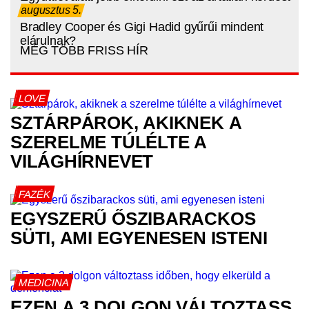
augusztus 5.
Bradley Cooper és Gigi Hadid gyűrűi mindent
elárulnak?
MÉG TÖBB FRISS HÍR
LOVE
SZTÁRPÁROK, AKIKNEK A
SZERELME TÚLÉLTE A
VILÁGHÍRNEVET
FAZÉK
EGYSZERŰ ŐSZIBARACKOS
SÜTI, AMI EGYENESEN ISTENI
MEDICINA
EZEN A 3 DOLGON VÁLTOZTASS