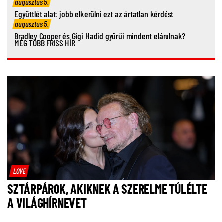
augusztus 5.
Együttlét alatt jobb elkerülni ezt az ártatlan kérdést
augusztus 5.
Bradley Cooper és Gigi Hadid gyűrűi mindent elárulnak?
MÉG TÖBB FRISS HÍR
LOVE
SZTÁRPÁROK, AKIKNEK A SZERELME TÚLÉLTE
A VILÁGHÍRNEVET