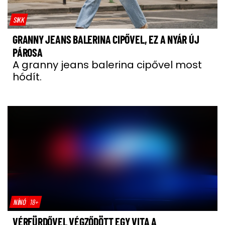
SIKK
GRANNY JEANS BALERINA CIPŐVEL, EZ A NYÁR ÚJ
PÁROSA
A granny jeans balerina cipővel most
hódít.
NÍNÓ
18+
VÉRFÜRDŐVEL VÉGZŐDÖTT EGY VITA A