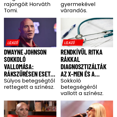
rajongóit Horváth
gyermekével
ALEXNEK
Tomi.
várandós.
LELKIZŐ
LELKIZŐ
DWAYNE JOHNSON
RENDKÍVÜL RITKA
SOKKOLÓ
RÁKKAL
VALLOMÁSA:
DIAGNOSZTIZÁLTÁK
RÁKSZŰRÉSEN ESETT
AZ X-MEN ÉS A
ÁT A SZÍNÉSZ EGY
Súlyos betegségtől
DEADPOOL SZTÁRJÁT
Sokkoló
rettegett a színész.
betegségéről
FÁJDALMAS CSOMÓ
vallott a színész.
MIATT