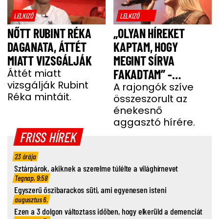
LELKIZŐ
LELKIZŐ
NŐTT RUBINT RÉKA
„OLYAN HÍREKET
DAGANATA, ÁTTÉT
KAPTAM, HOGY
MIATT VIZSGÁLJÁK
MEGINT SÍRVA
Áttét miatt
FAKADTAM” -
vizsgálják Rubint
TELJESEN ÖSSZETÖRT
A rajongók szíve
Réka mintáit.
összeszorult az
MISS MOOD
énekesnő
aggasztó hírére.
FRISS HÍREK
23 órája
Sztárpárok, akiknek a szerelme túlélte a világhírnevet
Tegnap, 9:58
Egyszerű őszibarackos süti, ami egyenesen isteni
augusztus 6.
Ezen a 3 dolgon változtass időben, hogy elkerüld a demenciát