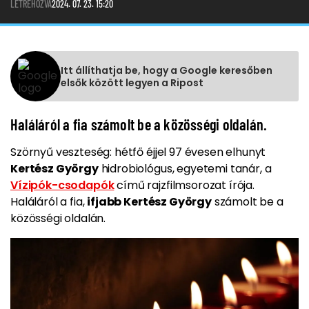
LÉTREHOZVA
2024. 07. 23. 15:20
Itt állíthatja be, hogy a Google keresőben
elsők között legyen a Ripost
Haláláról a fia számolt be a közösségi oldalán.
Szörnyű veszteség: hétfő éjjel 97 évesen elhunyt
Kertész György
hidrobiológus, egyetemi tanár, a
Vízipók-csodapók
című rajzfilmsorozat írója.
Haláláról a fia,
ifjabb Kertész György
számolt be a
közösségi oldalán.