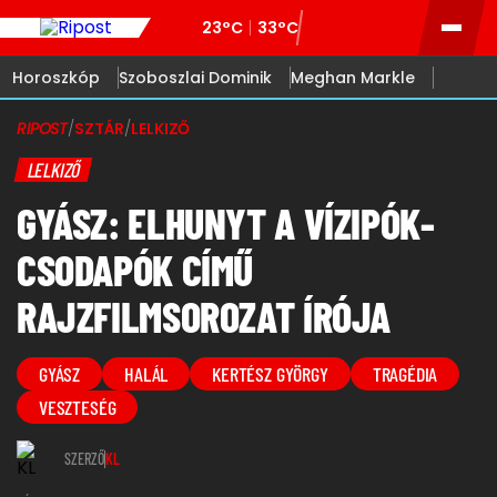
23°C
33°C
Horoszkóp
Szoboszlai Dominik
Meghan Markle
RIPOST
/
SZTÁR
/
LELKIZŐ
LELKIZŐ
GYÁSZ: ELHUNYT A VÍZIPÓK-
CSODAPÓK CÍMŰ
RAJZFILMSOROZAT ÍRÓJA
GYÁSZ
HALÁL
KERTÉSZ GYÖRGY
TRAGÉDIA
VESZTESÉG
SZERZŐ
KL