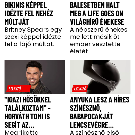
BIKINIS KÉPPEL
BALESETBEN HALT
IDÉZTE FEL NEHÉZ
MEG A LIFE GOES ON
MÚLTJÁT
VILÁGHÍRŰ ÉNEKESE
Britney Spears egy
A népszerű énekes
szexi képpel idézte
mellett másik öt
fel a fájó múltat.
ember vesztette
életét.
LELKIZŐ
LELKIZŐ
"IGAZI HŐSÖKKEL
ANYUKA LESZ A HÍRES
TALÁLKOZTAM" –
SZÍNÉSZNŐ,
HORVÁTH TOMI IS
BABAPOCAKJÁT
SEGÍT AZ
LENCSEVÉGRE
IZOMSORVADÁSOS
Megríkatta
KAPTÁK
A színésznő első