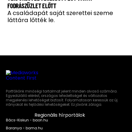
FODRÁSZÜZLET ELŐTT
A családapát saját szerettei szeme
láttára lőtték le.
Portfóliónk minőségi tartalmat jelent minden olvasó számára.
Egyedülálló elérést, országos lefedettséget és változatos
megjelenési lehetőséget biztosít. Folyamatosan keressük az új
irányokat és fejlődési lehetőségeket. Ez jövőnk záloga.
Regionális hírportálok
Bács-Kiskun - baon.hu
Baranya - bama.hu