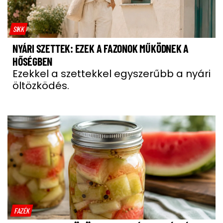
SIKK
NYÁRI SZETTEK: EZEK A FAZONOK MŰKÖDNEK A
HŐSÉGBEN
Ezekkel a szettekkel egyszerűbb a nyári
öltözködés.
FAZÉK