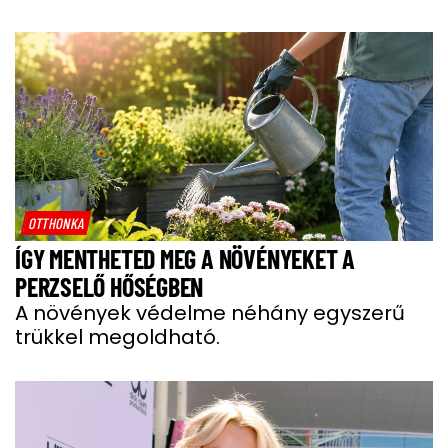
OTTHONKA
ÍGY MENTHETED MEG A NÖVÉNYEKET A
PERZSELŐ HŐSÉGBEN
A növények védelme néhány egyszerű
trükkel megoldható.