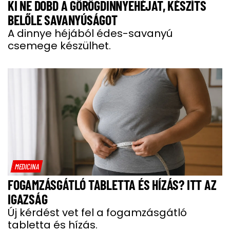
KI NE DOBD A GÖRÖGDINNYEHÉJAT, KÉSZÍTS
BELŐLE SAVANYÚSÁGOT
A dinnye héjából édes-savanyú
csemege készülhet.
MEDICINA
FOGAMZÁSGÁTLÓ TABLETTA ÉS HÍZÁS? ITT AZ
IGAZSÁG
Új kérdést vet fel a fogamzásgátló
tabletta és hízás.