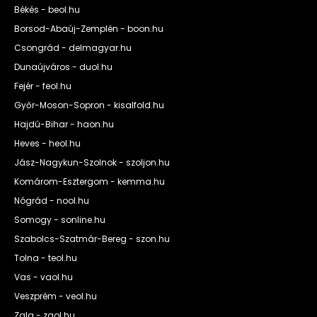
Békés - beol.hu
Borsod-Abaúj-Zemplén - boon.hu
Csongrád - delmagyar.hu
Dunaújváros - duol.hu
Fejér - feol.hu
Győr-Moson-Sopron - kisalfold.hu
Hajdú-Bihar - haon.hu
Heves - heol.hu
Jász-Nagykun-Szolnok - szoljon.hu
Komárom-Esztergom - kemma.hu
Nógrád - nool.hu
Somogy - sonline.hu
Szabolcs-Szatmár-Bereg - szon.hu
Tolna - teol.hu
Vas - vaol.hu
Veszprém - veol.hu
Zala - zaol.hu