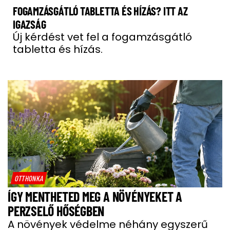
FOGAMZÁSGÁTLÓ TABLETTA ÉS HÍZÁS? ITT AZ
IGAZSÁG
Új kérdést vet fel a fogamzásgátló
tabletta és hízás.
OTTHONKA
ÍGY MENTHETED MEG A NÖVÉNYEKET A
PERZSELŐ HŐSÉGBEN
A növények védelme néhány egyszerű