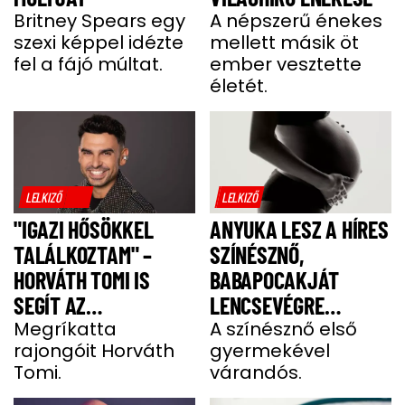
Britney Spears egy
A népszerű énekes
szexi képpel idézte
mellett másik öt
fel a fájó múltat.
ember vesztette
életét.
LELKIZŐ
LELKIZŐ
"IGAZI HŐSÖKKEL
ANYUKA LESZ A HÍRES
TALÁLKOZTAM" –
SZÍNÉSZNŐ,
HORVÁTH TOMI IS
BABAPOCAKJÁT
SEGÍT AZ
LENCSEVÉGRE
IZOMSORVADÁSOS
Megríkatta
KAPTÁK
A színésznő első
rajongóit Horváth
gyermekével
ALEXNEK
Tomi.
várandós.