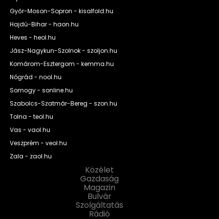
Győr-Moson-Sopron - kisalfold.hu
Hajdú-Bihar - haon.hu
Heves - heol.hu
Jász-Nagykun-Szolnok - szoljon.hu
Komárom-Esztergom - kemma.hu
Nógrád - nool.hu
Somogy - sonline.hu
Szabolcs-Szatmár-Bereg - szon.hu
Tolna - teol.hu
Vas - vaol.hu
Veszprém - veol.hu
Zala - zaol.hu
Közélet
Gazdaság
Magazin
Bulvár
Szolgáltatás
Rádió