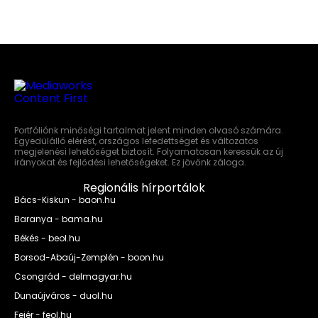
Portfóliónk minőségi tartalmat jelent minden olvasó számára.
Egyedülálló elérést, országos lefedettséget és változatos
megjelenési lehetőséget biztosít. Folyamatosan keressük az új
irányokat és fejlődési lehetőségeket. Ez jövőnk záloga.
Regionális hírportálok
Bács-Kiskun - baon.hu
Baranya - bama.hu
Békés - beol.hu
Borsod-Abaúj-Zemplén - boon.hu
Csongrád - delmagyar.hu
Dunaújváros - duol.hu
Fejér - feol.hu