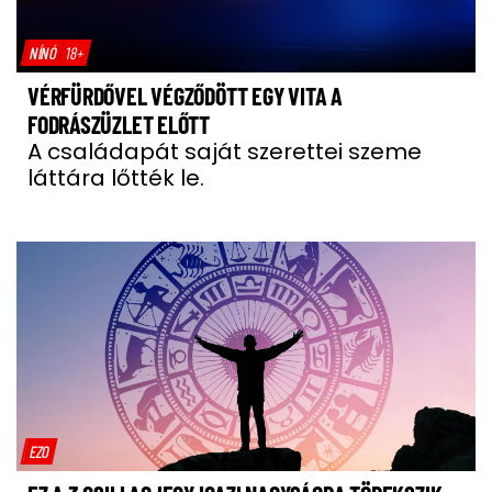
NÍNÓ
18+
VÉRFÜRDŐVEL VÉGZŐDÖTT EGY VITA A
FODRÁSZÜZLET ELŐTT
A családapát saját szerettei szeme
láttára lőtték le.
EZO