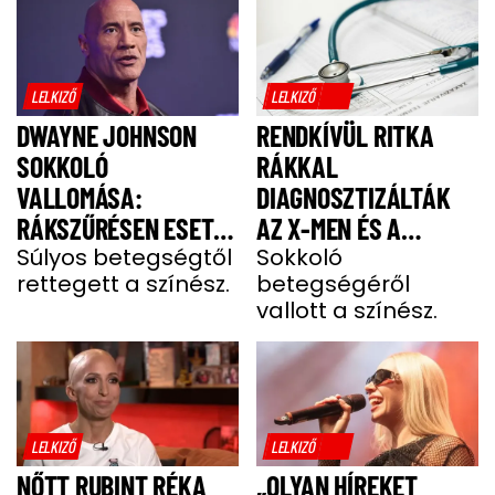
LELKIZŐ
LELKIZŐ
DWAYNE JOHNSON
RENDKÍVÜL RITKA
SOKKOLÓ
RÁKKAL
VALLOMÁSA:
DIAGNOSZTIZÁLTÁK
RÁKSZŰRÉSEN ESETT
AZ X-MEN ÉS A
ÁT A SZÍNÉSZ EGY
Súlyos betegségtől
DEADPOOL SZTÁRJÁT
Sokkoló
rettegett a színész.
betegségéről
FÁJDALMAS CSOMÓ
vallott a színész.
MIATT
LELKIZŐ
LELKIZŐ
NŐTT RUBINT RÉKA
„OLYAN HÍREKET