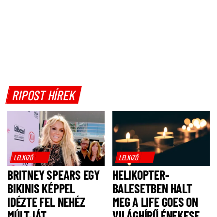
RIPOST HÍREK
LELKIZŐ
LELKIZŐ
BRITNEY SPEARS EGY
HELIKOPTER-
BIKINIS KÉPPEL
BALESETBEN HALT
IDÉZTE FEL NEHÉZ
MEG A LIFE GOES ON
MÚLTJÁT
VILÁGHÍRŰ ÉNEKESE