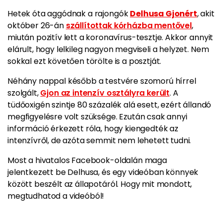
Hetek óta aggódnak a rajongók
Delhusa Gjonért
, akit
október 26-án
szállítottak kórházba mentővel
,
miután pozitív lett a koronavírus-tesztje. Akkor annyit
elárult, hogy lelkileg nagyon megviseli a helyzet. Nem
sokkal ezt követően törölte is a posztját.
Néhány nappal később a testvére szomorú hírrel
szolgált,
Gjon az intenzív osztályra került
. A
tüdőoxigén szintje 80 százalék alá esett, ezért állandó
megfigyelésre volt szüksége. Ezután csak annyi
információ érkezett róla, hogy kiengedték az
intenzívről, de azóta semmit nem lehetett tudni.
Most a hivatalos Facebook-oldalán maga
jelentkezett be Delhusa, és egy videóban könnyek
között beszélt az állapotáról.
Hogy mit mondott,
megtudhatod a videóból!