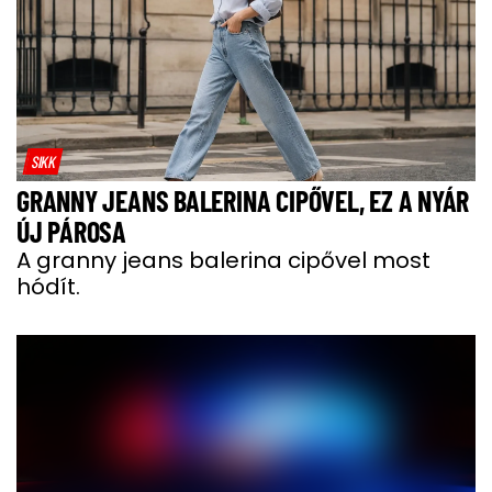
SIKK
GRANNY JEANS BALERINA CIPŐVEL, EZ A NYÁR
ÚJ PÁROSA
A granny jeans balerina cipővel most
hódít.