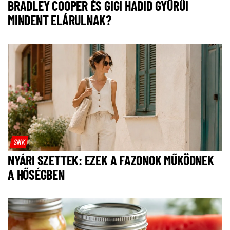
BRADLEY COOPER ÉS GIGI HADID GYŰRŰI
MINDENT ELÁRULNAK?
SIKK
NYÁRI SZETTEK: EZEK A FAZONOK MŰKÖDNEK
A HŐSÉGBEN