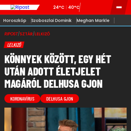
24°C
40°C
Horoszkóp
Szoboszlai Dominik
Meghan Markle
RIPOST
/
SZTÁR
/
LELKIZŐ
LELKIZŐ
KÖNNYEK KÖZÖTT, EGY HÉT
UTÁN ADOTT ÉLETJELET
MAGÁRÓL DELHUSA GJON
KORONAVÍRUS
DELHUSA GJON