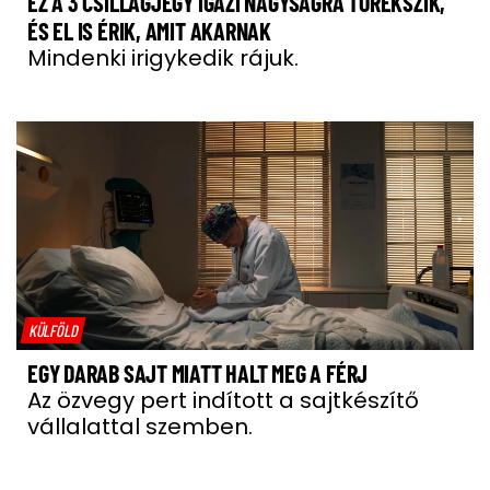
EZ A 3 CSILLAGJEGY IGAZI NAGYSÁGRA TÖREKSZIK,
ÉS EL IS ÉRIK, AMIT AKARNAK
Mindenki irigykedik rájuk.
KÜLFÖLD
EGY DARAB SAJT MIATT HALT MEG A FÉRJ
Az özvegy pert indított a sajtkészítő
vállalattal szemben.