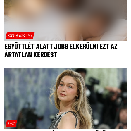
SZEX & MÁS
18+
EGYÜTTLÉT ALATT JOBB ELKERÜLNI EZT AZ
ÁRTATLAN KÉRDÉST
LOVE