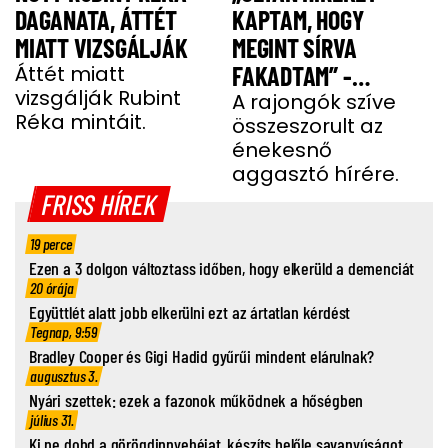
DAGANATA, ÁTTÉT
KAPTAM, HOGY
MIATT VIZSGÁLJÁK
MEGINT SÍRVA
Áttét miatt
FAKADTAM” -
vizsgálják Rubint
TELJESEN ÖSSZETÖRT
A rajongók szíve
Réka mintáit.
összeszorult az
MISS MOOD
énekesnő
aggasztó hírére.
FRISS HÍREK
19 perce
Ezen a 3 dolgon változtass időben, hogy elkerüld a demenciát
20 órája
Együttlét alatt jobb elkerülni ezt az ártatlan kérdést
Tegnap, 9:59
Bradley Cooper és Gigi Hadid gyűrűi mindent elárulnak?
augusztus 3.
Nyári szettek: ezek a fazonok működnek a hőségben
július 31.
Ki ne dobd a görögdinnyehéjat, készíts belőle savanyúságot