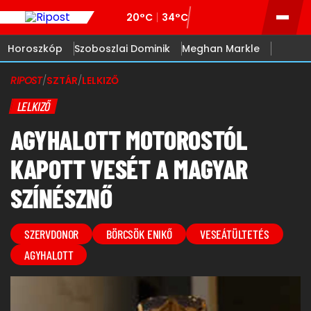
20°C
34°C
Horoszkóp
Szoboszlai Dominik
Meghan Markle
RIPOST
/
SZTÁR
/
LELKIZŐ
LELKIZŐ
AGYHALOTT MOTOROSTÓL
KAPOTT VESÉT A MAGYAR
SZÍNÉSZNŐ
SZERVDONOR
BÖRCSÖK ENIKŐ
VESEÁTÜLTETÉS
AGYHALOTT