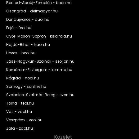
Borsod-Abaúj-Zemplén - boon.hu
Csongrád - delmagyar.hu
Dunaújváros - duol.hu
Fejér - feol.hu
Győr-Moson-Sopron - kisalfold.hu
Hajdú-Bihar - haon.hu
Heves - heol.hu
Jász-Nagykun-Szolnok - szoljon.hu
Komárom-Esztergom - kemma.hu
Nógrád - nool.hu
Somogy - sonline.hu
Szabolcs-Szatmár-Bereg - szon.hu
Tolna - teol.hu
Vas - vaol.hu
Veszprém - veol.hu
Zala - zaol.hu
Közélet