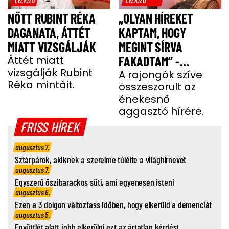
NŐTT RUBINT RÉKA
„OLYAN HÍREKET
DAGANATA, ÁTTÉT
KAPTAM, HOGY
MIATT VIZSGÁLJÁK
MEGINT SÍRVA
Áttét miatt
FAKADTAM” -
vizsgálják Rubint
TELJESEN ÖSSZETÖRT
A rajongók szíve
Réka mintáit.
összeszorult az
MISS MOOD
énekesnő
aggasztó hírére.
FRISS HÍREK
augusztus 7.
Sztárpárok, akiknek a szerelme túlélte a világhírnevet
augusztus 7.
Egyszerű őszibarackos süti, ami egyenesen isteni
augusztus 6.
Ezen a 3 dolgon változtass időben, hogy elkerüld a demenciát
augusztus 5.
Együttlét alatt jobb elkerülni ezt az ártatlan kérdést