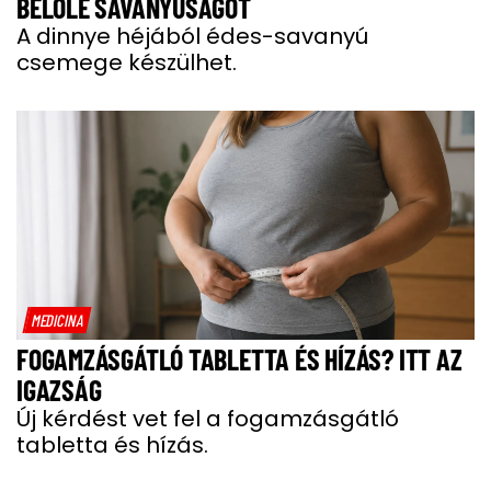
BELŐLE SAVANYÚSÁGOT
A dinnye héjából édes-savanyú
csemege készülhet.
MEDICINA
FOGAMZÁSGÁTLÓ TABLETTA ÉS HÍZÁS? ITT AZ
IGAZSÁG
Új kérdést vet fel a fogamzásgátló
tabletta és hízás.