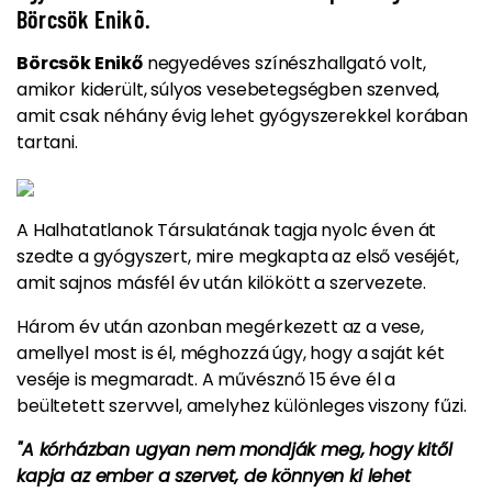
Börcsök Enikõ.
Börcsök Enikő
negyedéves színészhallgató volt,
amikor kiderült, súlyos vesebetegségben szenved,
amit csak néhány évig lehet gyógyszerekkel korában
tartani.
A Halhatatlanok Társulatának tagja nyolc éven át
szedte a gyógyszert, mire megkapta az első veséjét,
amit sajnos másfél év után kilökött a szervezete.
Három év után azonban megérkezett az a vese,
amellyel most is él, méghozzá úgy, hogy a saját két
veséje is megmaradt. A művésznő 15 éve él a
beültetett szervvel, amelyhez különleges viszony fűzi.
"A kórházban ugyan nem mondják meg, hogy kitől
kapja az ember a szervet, de könnyen ki lehet