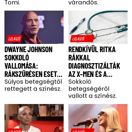
Tomi.
várandós.
LELKIZŐ
LELKIZŐ
DWAYNE JOHNSON
RENDKÍVÜL RITKA
SOKKOLÓ
RÁKKAL
VALLOMÁSA:
DIAGNOSZTIZÁLTÁK
RÁKSZŰRÉSEN ESETT
AZ X-MEN ÉS A
ÁT A SZÍNÉSZ EGY
Súlyos betegségtől
DEADPOOL SZTÁRJÁT
Sokkoló
rettegett a színész.
betegségéről
FÁJDALMAS CSOMÓ
vallott a színész.
MIATT
LELKIZŐ
LELKIZŐ