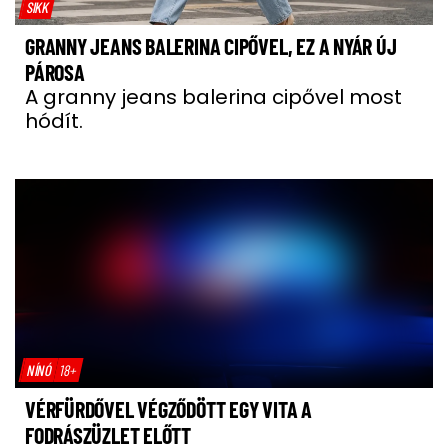
SIKK
GRANNY JEANS BALERINA CIPŐVEL, EZ A NYÁR ÚJ
PÁROSA
A granny jeans balerina cipővel most
hódít.
NÍNÓ
18+
VÉRFÜRDŐVEL VÉGZŐDÖTT EGY VITA A
FODRÁSZÜZLET ELŐTT