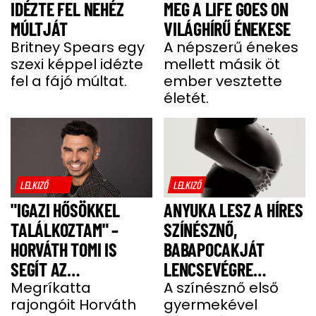
IDÉZTE FEL NEHÉZ
MEG A LIFE GOES ON
MÚLTJÁT
VILÁGHÍRŰ ÉNEKESE
Britney Spears egy
A népszerű énekes
szexi képpel idézte
mellett másik öt
fel a fájó múltat.
ember vesztette
életét.
LELKIZŐ
LELKIZŐ
"IGAZI HŐSÖKKEL
ANYUKA LESZ A HÍRES
TALÁLKOZTAM" –
SZÍNÉSZNŐ,
HORVÁTH TOMI IS
BABAPOCAKJÁT
SEGÍT AZ
LENCSEVÉGRE
IZOMSORVADÁSOS
Megríkatta
KAPTÁK
A színésznő első
rajongóit Horváth
gyermekével
ALEXNEK