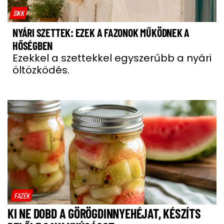
SIKK
NYÁRI SZETTEK: EZEK A FAZONOK MŰKÖDNEK A
HŐSÉGBEN
Ezekkel a szettekkel egyszerűbb a nyári
öltözködés.
FAZÉK
KI NE DOBD A GÖRÖGDINNYEHÉJAT, KÉSZÍTS