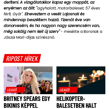
deríteni. A vizsgálatokkor kapsz egy mappát, az
enyémen az állt: "
agyhalott, motorbaleset, 57 éves
férfi, Győr".
Elneveztem a vesét Lajosnak és
mindennap beszéltem hozzá. Tizenöt éve van
donorvesém, és ha nagyon nagy szerencsém van,
még sokáig nem kell új szerv"
- mesélte a Borsnak a
Jászai Mari-díjas színésznő.
RIPOST HÍREK
LELKIZŐ
LELKIZŐ
BRITNEY SPEARS EGY
HELIKOPTER-
BIKINIS KÉPPEL
BALESETBEN HALT