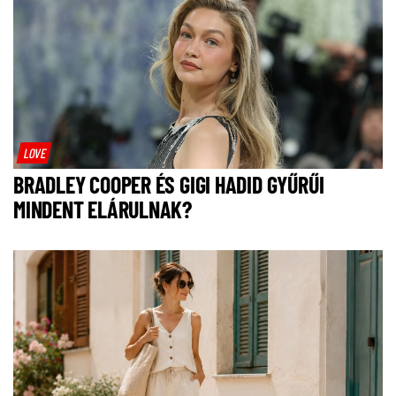
LOVE
BRADLEY COOPER ÉS GIGI HADID GYŰRŰI
MINDENT ELÁRULNAK?