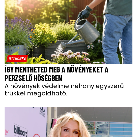
OTTHONKA
ÍGY MENTHETED MEG A NÖVÉNYEKET A
PERZSELŐ HŐSÉGBEN
A növények védelme néhány egyszerű
trükkel megoldható.