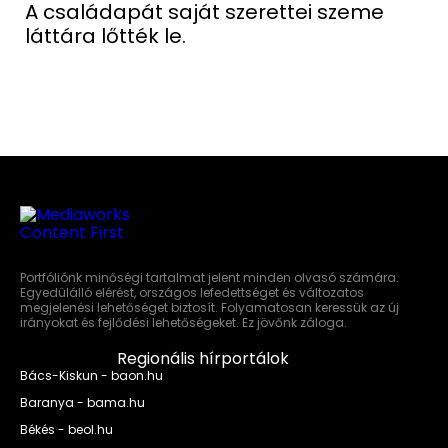
A családapát saját szerettei szeme
láttára lőtték le.
Portfóliónk minőségi tartalmat jelent minden olvasó számára.
Egyedülálló elérést, országos lefedettséget és változatos
megjelenési lehetőséget biztosít. Folyamatosan keressük az új
irányokat és fejlődési lehetőségeket. Ez jövőnk záloga.
Regionális hírportálok
Bács-Kiskun - baon.hu
Baranya - bama.hu
Békés - beol.hu