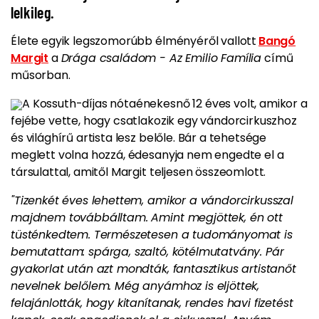
lelkileg.
Élete egyik legszomorúbb élményéről vallott
Bangó
Margit
a
Drága családom - Az Emilio Família
című
műsorban.
A Kossuth-díjas nótaénekesnő 12 éves volt, amikor a
fejébe vette, hogy csatlakozik egy vándorcirkuszhoz
és világhírű artista lesz belőle.
Bár a tehetsége
meglett volna hozzá, édesanyja nem engedte el a
társulattal, amitől Margit teljesen összeomlott.
"Tizenkét éves lehettem, amikor a vándorcirkusszal
majdnem továbbálltam. Amint megjöttek, én ott
tüsténkedtem. Természetesen a tudományomat is
bemutattam: spárga, szaltó, kötélmutatvány. Pár
gyakorlat után azt mondták, fantasztikus artistanőt
nevelnek belőlem. Még anyámhoz is eljöttek,
felajánlották, hogy kitanítanak, rendes havi fizetést