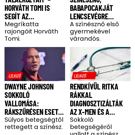
HORVÁTH TOMI IS
BABAPOCAKJÁT
SEGÍT AZ
LENCSEVÉGRE
IZOMSORVADÁSOS
Megríkatta
KAPTÁK
A színésznő első
rajongóit Horváth
gyermekével
ALEXNEK
Tomi.
várandós.
LELKIZŐ
LELKIZŐ
DWAYNE JOHNSON
RENDKÍVÜL RITKA
SOKKOLÓ
RÁKKAL
VALLOMÁSA:
DIAGNOSZTIZÁLTÁK
RÁKSZŰRÉSEN ESETT
AZ X-MEN ÉS A
ÁT A SZÍNÉSZ EGY
Súlyos betegségtől
DEADPOOL SZTÁRJÁT
Sokkoló
rettegett a színész.
betegségéről
FÁJDALMAS CSOMÓ
vallott a színész.