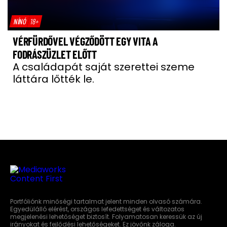
NÍNÓ
18+
VÉRFÜRDŐVEL VÉGZŐDÖTT EGY VITA A
FODRÁSZÜZLET ELŐTT
A családapát saját szerettei szeme
láttára lőtték le.
Portfóliónk minőségi tartalmat jelent minden olvasó számára.
Egyedülálló elérést, országos lefedettséget és változatos
megjelenési lehetőséget biztosít. Folyamatosan keressük az új
irányokat és fejlődési lehetőségeket. Ez jövőnk záloga.