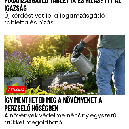
IGAZSÁG
Új kérdést vet fel a fogamzásgátló
tabletta és hízás.
OTTHONKA
ÍGY MENTHETED MEG A NÖVÉNYEKET A
PERZSELŐ HŐSÉGBEN
A növények védelme néhány egyszerű
trükkel megoldható.