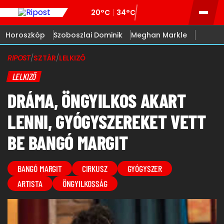
20°C
34°C
Horoszkóp
Szoboszlai Dominik
Meghan Markle
RIPOST
/
SZTÁR
/
LELKIZŐ
LELKIZŐ
DRÁMA, ÖNGYILKOS AKART
LENNI, GYÓGYSZEREKET VETT
BE BANGÓ MARGIT
BANGÓ MARGIT
CIRKUSZ
GYÓGYSZER
ARTISTA
ÖNGYILKOSSÁG