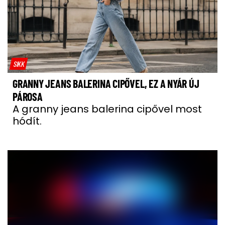
SIKK
GRANNY JEANS BALERINA CIPŐVEL, EZ A NYÁR ÚJ
PÁROSA
A granny jeans balerina cipővel most
hódít.