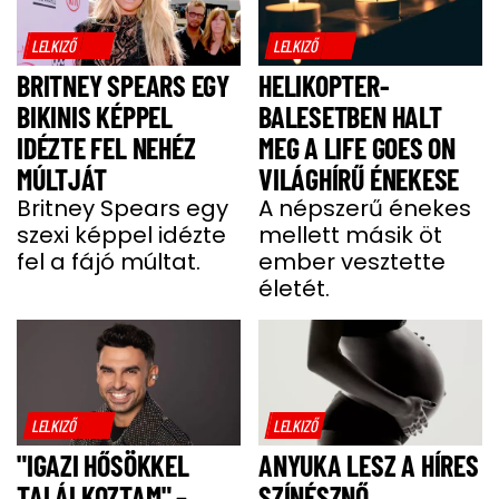
LELKIZŐ
LELKIZŐ
BRITNEY SPEARS EGY
HELIKOPTER-
BIKINIS KÉPPEL
BALESETBEN HALT
IDÉZTE FEL NEHÉZ
MEG A LIFE GOES ON
MÚLTJÁT
VILÁGHÍRŰ ÉNEKESE
Britney Spears egy
A népszerű énekes
szexi képpel idézte
mellett másik öt
fel a fájó múltat.
ember vesztette
életét.
LELKIZŐ
LELKIZŐ
"IGAZI HŐSÖKKEL
ANYUKA LESZ A HÍRES
TALÁLKOZTAM" –
SZÍNÉSZNŐ,