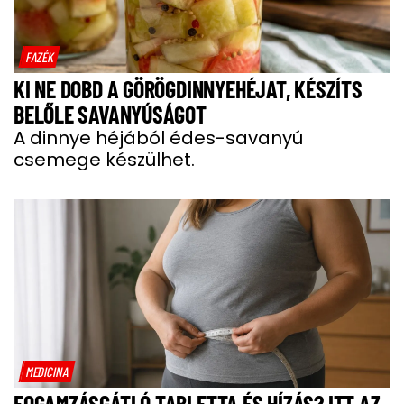
FAZÉK
KI NE DOBD A GÖRÖGDINNYEHÉJAT, KÉSZÍTS
BELŐLE SAVANYÚSÁGOT
A dinnye héjából édes-savanyú
csemege készülhet.
MEDICINA
FOGAMZÁSGÁTLÓ TABLETTA ÉS HÍZÁS? ITT AZ