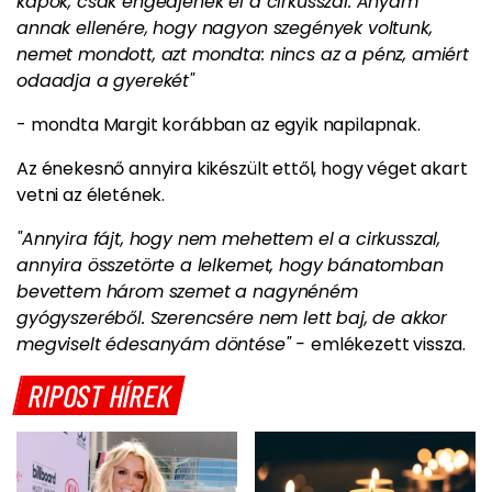
kapok, csak engedjenek el a cirkusszal. Anyám
annak ellenére, hogy nagyon szegények voltunk,
nemet mondott, azt mondta: nincs az a pénz, amiért
odaadja a gyerekét"
- mondta Margit korábban az egyik napilapnak.
Az énekesnő annyira kikészült ettől, hogy véget akart
vetni az életének.
"Annyira fájt, hogy nem mehettem el a cirkusszal,
annyira összetörte a lelkemet, hogy bánatomban
bevettem három szemet a nagynéném
gyógyszeréből. Szerencsére nem lett baj, de akkor
megviselt édesanyám döntése" -
emlékezett vissza.
RIPOST HÍREK