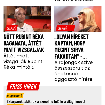
MIATT
LELKIZŐ
LELKIZŐ
NŐTT RUBINT RÉKA
„OLYAN HÍREKET
DAGANATA, ÁTTÉT
KAPTAM, HOGY
MIATT VIZSGÁLJÁK
MEGINT SÍRVA
Áttét miatt
FAKADTAM” -
vizsgálják Rubint
TELJESEN ÖSSZETÖRT
A rajongók szíve
Réka mintáit.
összeszorult az
MISS MOOD
énekesnő
aggasztó hírére.
FRISS HÍREK
augusztus 7.
Sztárpárok, akiknek a szerelme túlélte a világhírnevet