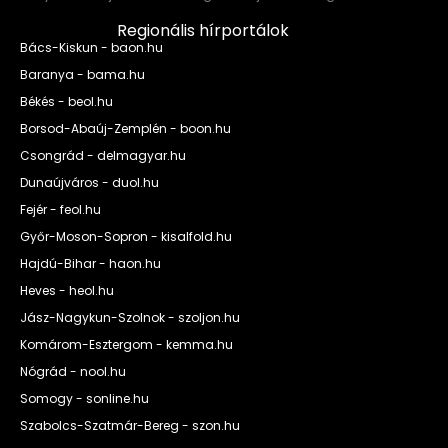
Regionális hírportálok
Bács-Kiskun - baon.hu
Baranya - bama.hu
Békés - beol.hu
Borsod-Abaúj-Zemplén - boon.hu
Csongrád - delmagyar.hu
Dunaújváros - duol.hu
Fejér - feol.hu
Győr-Moson-Sopron - kisalfold.hu
Hajdú-Bihar - haon.hu
Heves - heol.hu
Jász-Nagykun-Szolnok - szoljon.hu
Komárom-Esztergom - kemma.hu
Nógrád - nool.hu
Somogy - sonline.hu
Szabolcs-Szatmár-Bereg - szon.hu