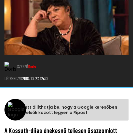
SZERZŐ
Doris
LÉTREHOZVA
2018. 10. 27. 12:30
Itt állíthatja be, hogy a Google keresőben
elsők között legyen a Ripost
A Kossuth-díjas énekesnõ teljesen összeomlott