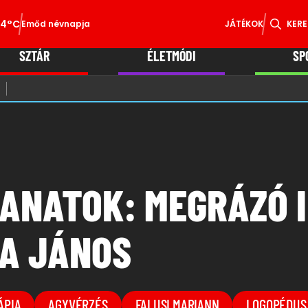
34°C
Emőd névnapja
JÁTÉKOK
KERE
SZTÁR
ÉLETMÓDI
SP
LANATOK: MEGRÁZÓ 
A JÁNOS
ÁPIA
AGYVÉRZÉS
FALUSI MARIANN
LOGOPÉDUS