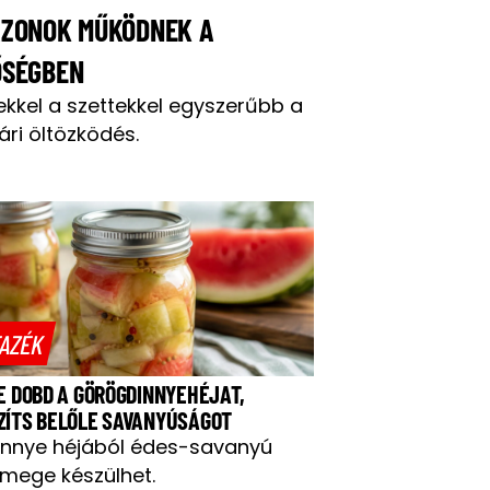
AZONOK MŰKÖDNEK A
ŐSÉGBEN
ekkel a szettekkel egyszerűbb a
ári öltözködés.
AZÉK
NE DOBD A GÖRÖGDINNYEHÉJAT,
ZÍTS BELŐLE SAVANYÚSÁGOT
innye héjából édes-savanyú
mege készülhet.