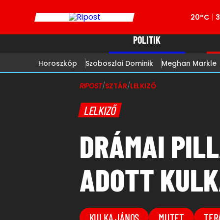
20°C
POLITIK
Horoszkóp
Szoboszlai Dominik
Meghan Markle
RIPOST
/
SZTÁR
/
LELKIZŐ
LELKIZŐ
DRÁMAI PIL
ADOTT KULK
KULKA JÁNOS
MUTET
TER