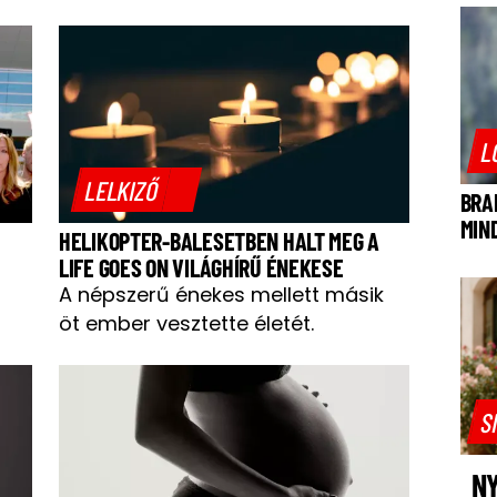
L
LELKIZŐ
BRA
MIN
HELIKOPTER-BALESETBEN HALT MEG A
LIFE GOES ON VILÁGHÍRŰ ÉNEKESE
A népszerű énekes mellett másik
öt ember vesztette életét.
S
NY