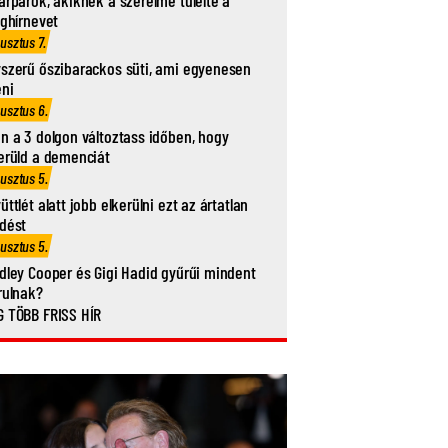
ághírnevet
usztus 7.
szerű őszibarackos süti, ami egyenesen
eni
usztus 6.
n a 3 dolgon változtass időben, hogy
erüld a demenciát
usztus 5.
üttlét alatt jobb elkerülni ezt az ártatlan
dést
usztus 5.
dley Cooper és Gigi Hadid gyűrűi mindent
rulnak?
 TÖBB FRISS HÍR