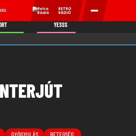
RETRO
SÉS
RÁDIÓ
ORT
YESSS
MANI
INTERJÚT
GYÓGYULÁS
BETEGSÉG,