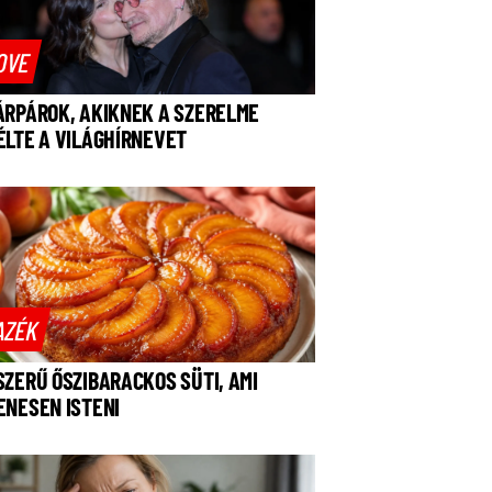
OVE
ÁRPÁROK, AKIKNEK A SZERELME
ÉLTE A VILÁGHÍRNEVET
AZÉK
SZERŰ ŐSZIBARACKOS SÜTI, AMI
ENESEN ISTENI