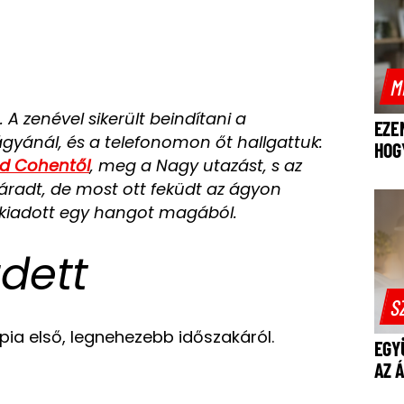
M
 A zenével sikerült beindítani a
EZE
ágyánál, és a telefonomon őt hallgattuk:
HOG
d Cohentől
, meg a Nagy utazást, s az
áradt, de most ott feküdt az ágyon
 kiadott egy hangot magából.
zdett
S
pia első, legnehezebb időszakáról.
EGY
AZ 