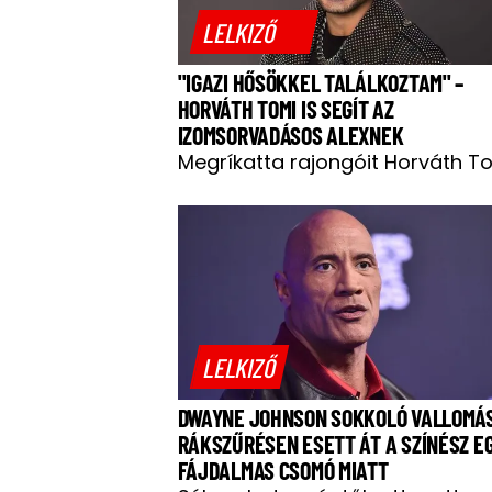
LELKIZŐ
"IGAZI HŐSÖKKEL TALÁLKOZTAM" –
HORVÁTH TOMI IS SEGÍT AZ
IZOMSORVADÁSOS ALEXNEK
Megríkatta rajongóit Horváth To
LELKIZŐ
DWAYNE JOHNSON SOKKOLÓ VALLOMÁ
RÁKSZŰRÉSEN ESETT ÁT A SZÍNÉSZ E
FÁJDALMAS CSOMÓ MIATT