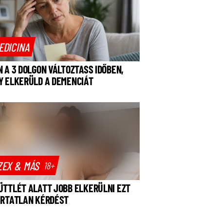
EDICINA
N A 3 DOLGON VÁLTOZTASS IDŐBEN,
Y ELKERÜLD A DEMENCIÁT
ZEX & MÁS
18+
ÜTTLÉT ALATT JOBB ELKERÜLNI EZT
ÁRTATLAN KÉRDÉST