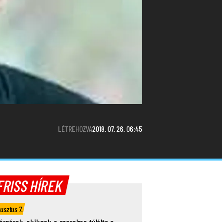
LÉTREHOZVA
2018. 07. 26. 06:45
FRISS HÍREK
usztus 7.
árpárok, akiknek a szerelme túlélte a