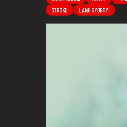
STROKE
LANG GYÖRGYI