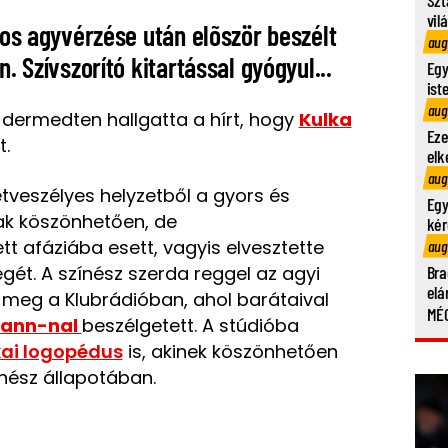
vil
lyos agyvérzése után elõször beszélt
aug
. Szívszorító kitartással gyógyul...
Egy
ist
aug
i dermedten hallgatta a hírt, hogy
Kulka
Eze
.
elk
aug
etveszélyes helyzetből a gyors és
Egy
k köszönhetően, de
kér
 afáziába esett, vagyis elvesztette
aug
égét.
A színész szerda reggel az agyi
Bra
elá
t meg a Klubrádióban
, ahol barátaival
MÉG
riann-nal
beszélgetett. A stúdióba
kai logopédus
is, akinek köszönhetően
ínész állapotában.