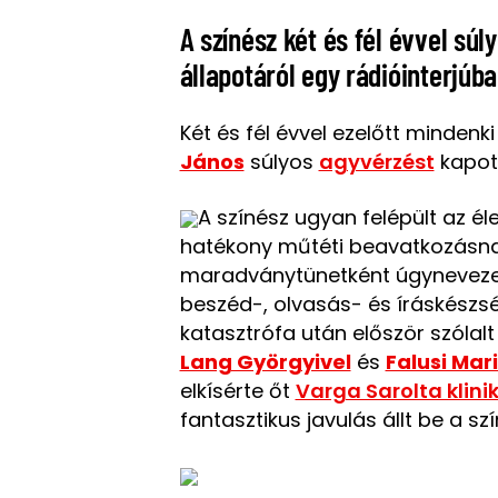
A színész két és fél évvel sú
állapotáról egy rádióinterjúban
Két és fél évvel ezelőtt mindenk
János
súlyos
agyvérzést
kapott
A színész ugyan felépült az él
hatékony műtéti beavatkozásna
maradványtünetként úgynevezett
beszéd-, olvasás- és íráskészs
katasztrófa után először szólal
Lang Györgyivel
és
Falusi Ma
elkísérte őt
Varga Sarolta klini
fantasztikus javulás állt be a sz