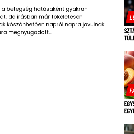
s a betegség hatásaként gyakran
L
kat, de írásban már tökéletesen
ak köszönhetően napról napra javulnak
SZT
ára megnyugodott…
TÚL
F
EGY
EGY