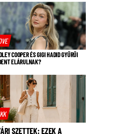
OVE
DLEY COOPER ÉS GIGI HADID GYŰRŰI
DENT ELÁRULNAK?
IKK
ÁRI SZETTEK: EZEK A