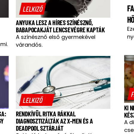
F
LELKIZŐ
H
ANYUKA LESZ A HÍRES SZÍNÉSZNŐ,
Ez
BABAPOCAKJÁT LENCSEVÉGRE KAPTÁK
ny
A színésznő első gyermekével
mi.
várandós.
F
LELKIZŐ
KI 
SA:
RENDKÍVÜL RITKA RÁKKAL
KÉS
GY
DIAGNOSZTIZÁLTÁK AZ X-MEN ÉS A
A d
DEADPOOL SZTÁRJÁT
cse