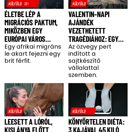
KÜLFÖLD
18+
KÜLFÖLD
ÉLETBE LÉP A
VALENTIN-NAPI
MIGRÁCIÓS PAKTUM,
AJÁNDÉK
MIKÖZBEN EGY
VEZETHETETT
EURÓPAI VÁROS
TRAGÉDIÁHOZ: EGY
LÁNGOKBAN ÁLL A
Egy afrikai migráns
SAJT MIATT HALT MEG
Az özvegy pert
le akart fejezni egy
indított a
MIGRÁNSERŐSZAK
A FÉRJ
brit férfit.
sajtkészítő
MIATT
vállalattal
szemben.
KÜLFÖLD
KÜLFÖLD
LEESETT A LÓRÓL,
KÖNYÖRTELEN DIÉTA:
KISLÁNYA ELŐTT
3 KAJÁVAL 45 KILÓ