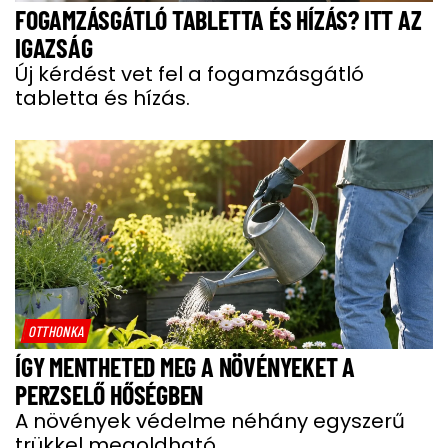
FOGAMZÁSGÁTLÓ TABLETTA ÉS HÍZÁS? ITT AZ
IGAZSÁG
Új kérdést vet fel a fogamzásgátló
tabletta és hízás.
OTTHONKA
ÍGY MENTHETED MEG A NÖVÉNYEKET A
PERZSELŐ HŐSÉGBEN
A növények védelme néhány egyszerű
trükkel megoldható.