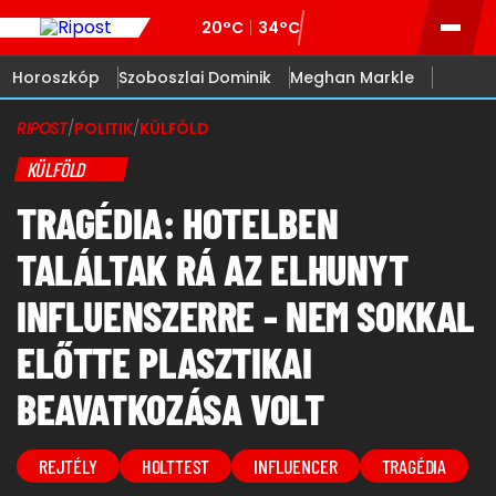
20°C
34°C
Horoszkóp
Szoboszlai Dominik
Meghan Markle
RIPOST
/
POLITIK
/
KÜLFÖLD
KÜLFÖLD
TRAGÉDIA: HOTELBEN
TALÁLTAK RÁ AZ ELHUNYT
INFLUENSZERRE - NEM SOKKAL
ELŐTTE PLASZTIKAI
BEAVATKOZÁSA VOLT
REJTÉLY
HOLTTEST
INFLUENCER
TRAGÉDIA