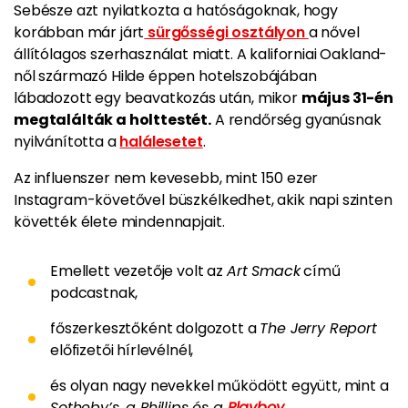
Sebésze azt nyilatkozta a hatóságoknak, hogy
korábban már járt
sürgősségi osztályon
a nővel
állítólagos szerhasználat miatt. A kaliforniai Oakland-
nől származó Hilde éppen hotelszobájában
lábadozott egy beavatkozás után, mikor
május 31-én
megtalálták a holttestét.
A rendőrség gyanúsnak
nyilvánította a
halálesetet
.
Az influenszer nem kevesebb, mint 150 ezer
Instagram-követővel büszkélkedhet, akik napi szinten
követték élete mindennapjait.
Emellett vezetője volt az
Art Smack
című
podcastnak,
főszerkesztőként dolgozott a
The Jerry Report
előfizetői hírlevélnél,
és olyan nagy nevekkel működött együtt, mint a
Sotheby’s, a Phillips és a
Playboy.