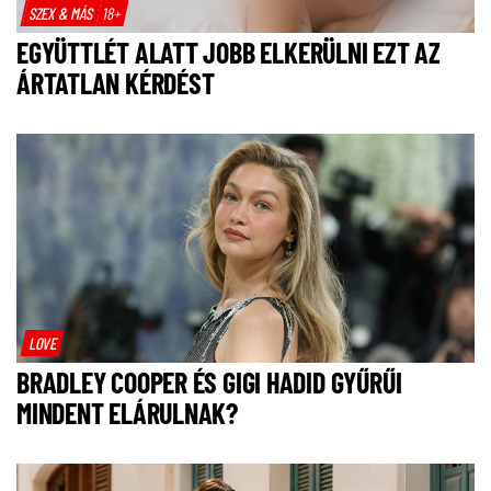
SZEX & MÁS
18+
EGYÜTTLÉT ALATT JOBB ELKERÜLNI EZT AZ
ÁRTATLAN KÉRDÉST
LOVE
BRADLEY COOPER ÉS GIGI HADID GYŰRŰI
MINDENT ELÁRULNAK?