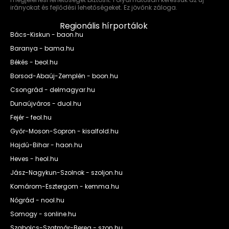
irányokat és fejlődési lehetőségeket. Ez jövőnk záloga.
Regionális hírportálok
Bács-Kiskun - baon.hu
Baranya - bama.hu
Békés - beol.hu
Borsod-Abaúj-Zemplén - boon.hu
Csongrád - delmagyar.hu
Dunaújváros - duol.hu
Fejér - feol.hu
Győr-Moson-Sopron - kisalfold.hu
Hajdú-Bihar - haon.hu
Heves - heol.hu
Jász-Nagykun-Szolnok - szoljon.hu
Komárom-Esztergom - kemma.hu
Nógrád - nool.hu
Somogy - sonline.hu
Szabolcs-Szatmár-Bereg - szon.hu