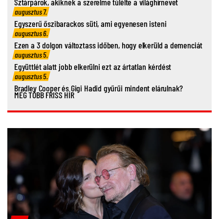
Sztárpárok, akiknek a szerelme túlélte a világhírnevet
augusztus 7.
Egyszerű őszibarackos süti, ami egyenesen isteni
augusztus 6.
Ezen a 3 dolgon változtass időben, hogy elkerüld a demenciát
augusztus 5.
Együttlét alatt jobb elkerülni ezt az ártatlan kérdést
augusztus 5.
Bradley Cooper és Gigi Hadid gyűrűi mindent elárulnak?
MÉG TÖBB FRISS HÍR