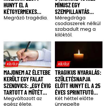
HUNYT EL A
MÍNUSZ EGY
KÉTGYERMEKES
SZEMPILLANTÁS
DONATELLA
Megrázó tragédia.
ALATT
Méregdrága
csodaszerek nélkül
szabadult meg a
kilóktól.
KÜLFÖLD
KÜLFÖLD
MAJDNEM AZ ÉLETEBE
TRAGIKUS NYARALÁS:
KERÜLT EGY FALAT
SZÜLETÉSNAPJA
SZENDVICS: „EGY ÉVIG
ELŐTT HUNYT EL A 25
TARTOTT A MŰTÉT
ÉVES SPRINTFUTÓ
UTÁNI FELÉPÜLÉS”
Megváltozott az
LÁNY
Két héttel előtte
egész élete.
ünnepelte