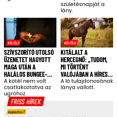
születésnapját a
lány.
KÜLFÖLD
KÜLFÖLD
SZÍVSZORÍTÓ UTOLSÓ
KITÁLALT A
ÜZENETET HAGYOTT
HERCEGNŐ: „TUDOM,
MAGA UTÁN A
MI TÖRTÉNT
HALÁLOS BUNGEE-
VALÓJÁBAN A HÍRES
UGRÁS ELŐTT A
A kötél nem volt
SHERGAR CSŐDÖRREL”
A ló tulajdonosának
csatlakoztatva az
lánya vallott.
FIATAL NŐ
ugróhoz.
FRISS HÍREK
augusztus 7.