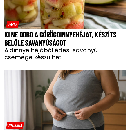
FAZÉK
KI NE DOBD A GÖRÖGDINNYEHÉJAT, KÉSZÍTS
BELŐLE SAVANYÚSÁGOT
A dinnye héjából édes-savanyú
csemege készülhet.
MEDICINA