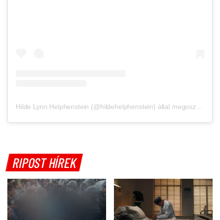
Hilde Lynn Helphenstein (@hildehelphenstein) által megosztott bejegyzés
RIPOST HÍREK