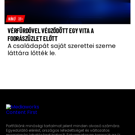
NÍNÓ
18+
VÉRFÜRDŐVEL VÉGZŐDÖTT EGY VITA A
FODRÁSZÜZLET ELŐTT
A családapát saját szerettei szeme
láttára lőtték le.
Portfóliónk minőségi tartalmat jelent minden olvasó számára.
Egyedülálló elérést, országos lefedettséget és változatos
megjelenési lehetőséget biztosít. Folyamatosan keressük az új