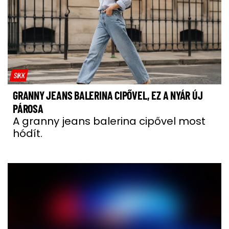
SIKK
GRANNY JEANS BALERINA CIPŐVEL, EZ A NYÁR ÚJ
PÁROSA
A granny jeans balerina cipővel most
hódít.