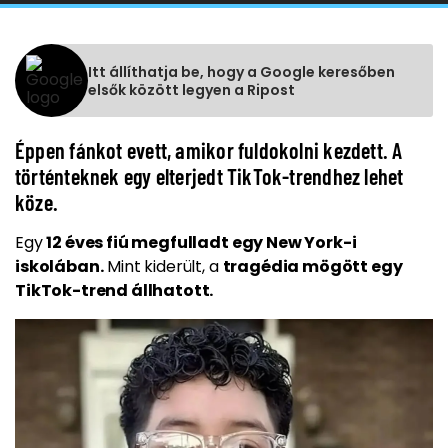
Itt állíthatja be, hogy a Google keresőben
elsők között legyen a Ripost
Éppen fánkot evett, amikor fuldokolni kezdett. A
történteknek egy elterjedt TikTok-trendhez lehet
köze.
Egy
12 éves fiú megfulladt egy New York-i
iskolában.
Mint kiderült, a
tragédia mögött egy
TikTok-trend állhatott.