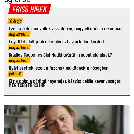
ugróhoz.
FRISS HÍREK
16 órája
Ezen a 3 dolgon változtass időben, hogy elkerüld a demenciát
augusztus 5.
Együttlét alatt jobb elkerülni ezt az ártatlan kérdést
augusztus 5.
Bradley Cooper és Gigi Hadid gyűrűi mindent elárulnak?
augusztus 3.
Nyári szettek: ezek a fazonok működnek a hőségben
július 31.
Ki ne dobd a görögdinnyehéjat, készíts belőle savanyúságot
MÉG TÖBB FRISS HÍR