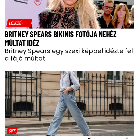
LELKIZŐ
BRITNEY SPEARS BIKINIS FOTÓJA NEHÉZ
MÚLTAT IDÉZ
Britney Spears egy szexi képpel idézte fel
a fájó múltat.
SIKK