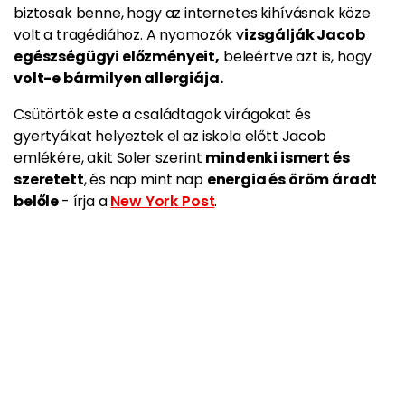
biztosak benne, hogy az internetes kihívásnak köze
volt a tragédiához. A nyomozók v
izsgálják Jacob
egészségügyi előzményeit,
beleértve azt is, hogy
volt-e bármilyen allergiája.
Csütörtök este a családtagok virágokat és
gyertyákat helyeztek el az iskola előtt Jacob
emlékére, akit Soler szerint
mindenki ismert és
szeretett
, és nap mint nap
energia és öröm áradt
belőle
- írja a
New York Post
.