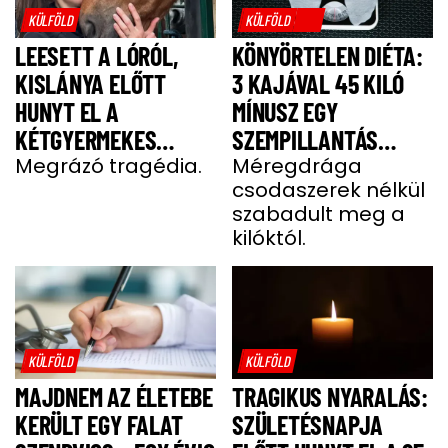
KÜLFÖLD
KÜLFÖLD
LEESETT A LÓRÓL,
KÖNYÖRTELEN DIÉTA:
KISLÁNYA ELŐTT
3 KAJÁVAL 45 KILÓ
HUNYT EL A
MÍNUSZ EGY
KÉTGYERMEKES
SZEMPILLANTÁS
DONATELLA
Megrázó tragédia.
ALATT
Méregdrága
csodaszerek nélkül
szabadult meg a
kilóktól.
KÜLFÖLD
KÜLFÖLD
MAJDNEM AZ ÉLETEBE
TRAGIKUS NYARALÁS:
KERÜLT EGY FALAT
SZÜLETÉSNAPJA