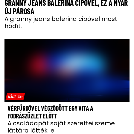
GRANNY JEANS BALERINA CIPŐVEL, EZ A NYÁR
ÚJ PÁROSA
A granny jeans balerina cipővel most
hódít.
NÍNÓ
18+
VÉRFÜRDŐVEL VÉGZŐDÖTT EGY VITA A
FODRÁSZÜZLET ELŐTT
A családapát saját szerettei szeme
láttára lőtték le.