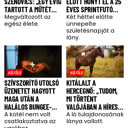
SZENDVICS: „EGY ÉVIG
ELŐTT HUNYT EL A 25
TARTOTT A MŰTÉT
ÉVES SPRINTFUTÓ
UTÁNI FELÉPÜLÉS”
Megváltozott az
LÁNY
Két héttel előtte
egész élete.
ünnepelte
születésnapját a
lány.
KÜLFÖLD
KÜLFÖLD
SZÍVSZORÍTÓ UTOLSÓ
KITÁLALT A
ÜZENETET HAGYOTT
HERCEGNŐ: „TUDOM,
MAGA UTÁN A
MI TÖRTÉNT
HALÁLOS BUNGEE-
VALÓJÁBAN A HÍRES
UGRÁS ELŐTT A
A kötél nem volt
SHERGAR CSŐDÖRREL”
A ló tulajdonosának
csatlakoztatva az
lánya vallott.
FIATAL NŐ