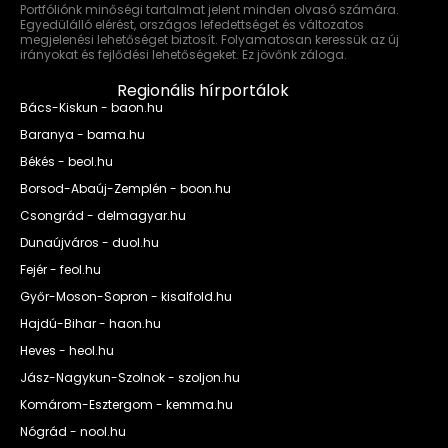
Portfóliónk minőségi tartalmat jelent minden olvasó számára.
Egyedülálló elérést, országos lefedettséget és változatos
megjelenési lehetőséget biztosít. Folyamatosan keressük az új
irányokat és fejlődési lehetőségeket. Ez jövőnk záloga.
Regionális hírportálok
Bács-Kiskun - baon.hu
Baranya - bama.hu
Békés - beol.hu
Borsod-Abaúj-Zemplén - boon.hu
Csongrád - delmagyar.hu
Dunaújváros - duol.hu
Fejér - feol.hu
Győr-Moson-Sopron - kisalfold.hu
Hajdú-Bihar - haon.hu
Heves - heol.hu
Jász-Nagykun-Szolnok - szoljon.hu
Komárom-Esztergom - kemma.hu
Nógrád - nool.hu