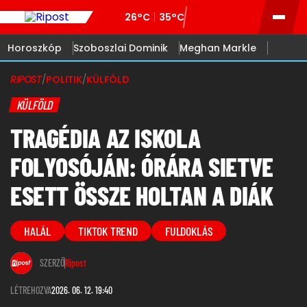
26°C
35°C
Horoszkóp
Szoboszlai Dominik
Meghan Markle
RIPOST
/
POLITIK
/
KÜLFÖLD
KÜLFÖLD
TRAGÉDIA AZ ISKOLA
FOLYOSÓJÁN: ÓRÁRA SIETVE
ESETT ÖSSZE HOLTAN A DIÁK
HALÁL
TIKTOK TREND
FULDOKLÁS
SZERZŐ
Ripost
LÉTREHOZVA
2026. 06. 12. 19:40