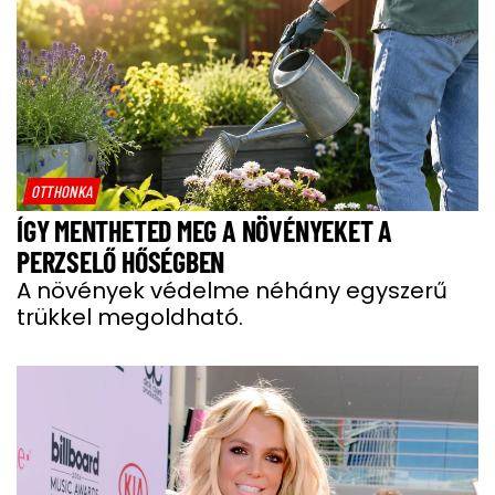
OTTHONKA
ÍGY MENTHETED MEG A NÖVÉNYEKET A
PERZSELŐ HŐSÉGBEN
A növények védelme néhány egyszerű
trükkel megoldható.