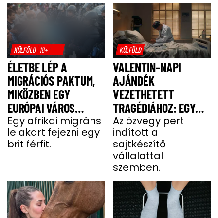
KÜLFÖLD
18+
KÜLFÖLD
ÉLETBE LÉP A
VALENTIN-NAPI
MIGRÁCIÓS PAKTUM,
AJÁNDÉK
MIKÖZBEN EGY
VEZETHETETT
EURÓPAI VÁROS
TRAGÉDIÁHOZ: EGY
LÁNGOKBAN ÁLL A
Egy afrikai migráns
SAJT MIATT HALT MEG
Az özvegy pert
le akart fejezni egy
indított a
MIGRÁNSERŐSZAK
A FÉRJ
brit férfit.
sajtkészítő
MIATT
vállalattal
szemben.