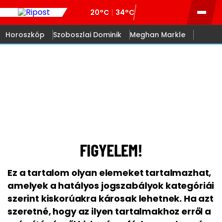
20°C
34°C
Horoszkóp
Szoboszlai Dominik
Meghan Markle
18
FIGYELEM!
Ez a tartalom olyan elemeket tartalmazhat,
amelyek a hatályos jogszabályok kategóriái
szerint kiskorúakra károsak lehetnek. Ha azt
szeretné, hogy az ilyen tartalmakhoz erről a