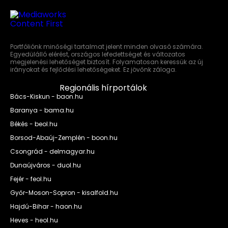
Portfóliónk minőségi tartalmat jelent minden olvasó számára.
Egyedülálló elérést, országos lefedettséget és változatos
megjelenési lehetőséget biztosít. Folyamatosan keressük az új
irányokat és fejlődési lehetőségeket. Ez jövőnk záloga.
Regionális hírportálok
Bács-Kiskun - baon.hu
Baranya - bama.hu
Békés - beol.hu
Borsod-Abaúj-Zemplén - boon.hu
Csongrád - delmagyar.hu
Dunaújváros - duol.hu
Fejér - feol.hu
Győr-Moson-Sopron - kisalfold.hu
Hajdú-Bihar - haon.hu
Heves - heol.hu