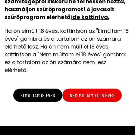
számítógépről kiskorú ne férhessen hozzá,
használjon szűrőprogramot! A javasolt
szűrőprogram elérhető
ide kattintva.
Ha ön elmúlt 18 éves, kattintson az "Elmúltam 18
éves" gombra és a tartalom az ön számára
elérhető lesz. Ha ön nem múlt el 18 éves,
kattintson a "Nem múltam el 18 éves" gombra;
ez a tartalom az ön számára nem lesz
elérhető.
ELMÚLTAM 18 ÉVES
NEM MÚLTAM EL 18 ÉVES