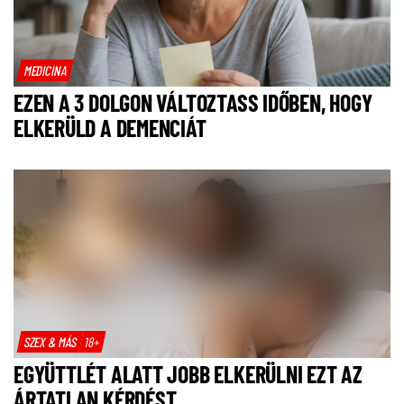
MEDICINA
EZEN A 3 DOLGON VÁLTOZTASS IDŐBEN, HOGY
ELKERÜLD A DEMENCIÁT
SZEX & MÁS
18+
EGYÜTTLÉT ALATT JOBB ELKERÜLNI EZT AZ
ÁRTATLAN KÉRDÉST