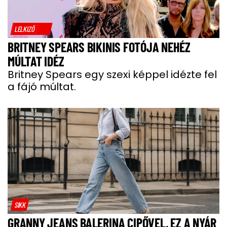
LELKIZŐ
BRITNEY SPEARS BIKINIS FOTÓJA NEHÉZ
MÚLTAT IDÉZ
Britney Spears egy szexi képpel idézte fel
a fájó múltat.
SIKK
GRANNY JEANS BALERINA CIPŐVEL, EZ A NYÁR