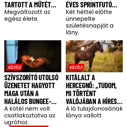
TARTOTT A MŰTÉT
ÉVES SPRINTFUTÓ
UTÁNI FELÉPÜLÉS”
Megváltozott az
LÁNY
Két héttel előtte
egész élete.
ünnepelte
születésnapját a
lány.
KÜLFÖLD
KÜLFÖLD
SZÍVSZORÍTÓ UTOLSÓ
KITÁLALT A
ÜZENETET HAGYOTT
HERCEGNŐ: „TUDOM,
MAGA UTÁN A
MI TÖRTÉNT
HALÁLOS BUNGEE-
VALÓJÁBAN A HÍRES
UGRÁS ELŐTT A
A kötél nem volt
SHERGAR CSŐDÖRREL”
A ló tulajdonosának
csatlakoztatva az
lánya vallott.
FIATAL NŐ
ugróhoz.