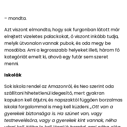
– mondta.
Azt viszont elmondta, hogy sok furgonban látott már
elrejtett vizeletes palackokat, ő viszont inkább tudja,
melyik útvonalon vannak pubok, és oda megy be
mosdóba. Ami a legrosszabb helyeket illeti, három fő
kategóriát emelt ki, ahová egy futár sem szeret
menni.
Iskolák
Sok iskola rendel az Amazonról, és Neo szerint oda
szállítani hihetetlenül idegesítő, mert gyakran
kapukon kell átjutni, és napszaktól függően borzalmas
iskolai forgalommal is meg kell küzdeni.
„Ott van a
gyerekek biztonsága is. Ha szünet van, vagy
testnevelésóra, vagy a gyerekek kint vannak, néha