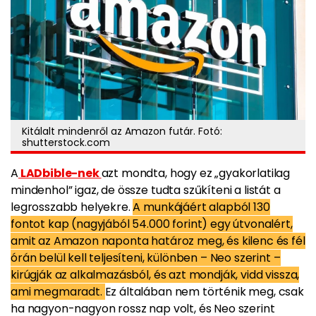
Kitálalt mindenről az Amazon futár. Fotó:
shutterstock.com
A
LADbible-nek
azt mondta, hogy ez „gyakorlatilag
mindenhol” igaz, de össze tudta szűkíteni a listát a
legrosszabb helyekre.
A munkájáért alapból 130
fontot kap (nagyjából 54.000 forint) egy útvonalért,
amit az Amazon naponta határoz meg, és kilenc és fél
órán belül kell teljesíteni, különben – Neo szerint –
kirúgják az alkalmazásból, és azt mondják, vidd vissza,
ami megmaradt.
Ez általában nem történik meg, csak
ha nagyon-nagyon rossz nap volt, és Neo szerint