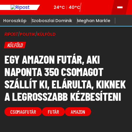
24°C
40°C
Horoszkóp
Szoboszlai Dominik
Meghan Markle
RIPOST
/
POLITIK
/
KÜLFÖLD
KÜLFÖLD
EGY AMAZON FUTÁR, AKI
NAPONTA 350 CSOMAGOT
SZÁLLÍT KI, ELÁRULTA, KIKNEK
A LEGROSSZABB KÉZBESÍTENI
CSOMAGFUTÁR
FUTÁR
AMAZON