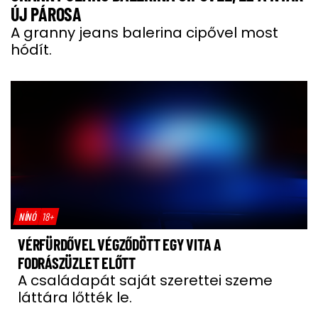
ÚJ PÁROSA
A granny jeans balerina cipővel most
hódít.
NÍNÓ
18+
VÉRFÜRDŐVEL VÉGZŐDÖTT EGY VITA A
FODRÁSZÜZLET ELŐTT
A családapát saját szerettei szeme
láttára lőtték le.