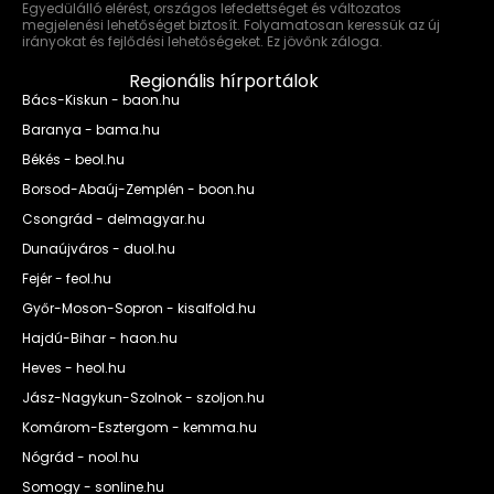
Egyedülálló elérést, országos lefedettséget és változatos
megjelenési lehetőséget biztosít. Folyamatosan keressük az új
irányokat és fejlődési lehetőségeket. Ez jövőnk záloga.
Regionális hírportálok
Bács-Kiskun - baon.hu
Baranya - bama.hu
Békés - beol.hu
Borsod-Abaúj-Zemplén - boon.hu
Csongrád - delmagyar.hu
Dunaújváros - duol.hu
Fejér - feol.hu
Győr-Moson-Sopron - kisalfold.hu
Hajdú-Bihar - haon.hu
Heves - heol.hu
Jász-Nagykun-Szolnok - szoljon.hu
Komárom-Esztergom - kemma.hu
Nógrád - nool.hu
Somogy - sonline.hu