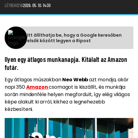
LÉTREHOZVA
2026. 05. 10. 14:30
Itt állíthatja be, hogy a Google keresőben
elsők között legyen a Ripost
Ilyen egy átlagos munkanapja. Kitálalt az Amazon
futár.
Egy átlagos műszakban
Neo Webb
azt mondja, akár
napi 350
Amazon
csomagot is kiszállít, és munkája
során mindenféle helyen megfordult, így elég világos
képe alakult ki arról, kikhez a legnehezebb
kézbesíteni.