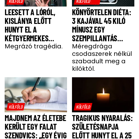
KÜLFÖLD
KÜLFÖLD
LEESETT A LÓRÓL,
KÖNYÖRTELEN DIÉTA:
KISLÁNYA ELŐTT
3 KAJÁVAL 45 KILÓ
HUNYT EL A
MÍNUSZ EGY
KÉTGYERMEKES
SZEMPILLANTÁS
DONATELLA
Megrázó tragédia.
ALATT
Méregdrága
csodaszerek nélkül
szabadult meg a
kilóktól.
KÜLFÖLD
KÜLFÖLD
MAJDNEM AZ ÉLETEBE
TRAGIKUS NYARALÁS:
KERÜLT EGY FALAT
SZÜLETÉSNAPJA
SZENDVICS: „EGY ÉVIG
ELŐTT HUNYT EL A 25