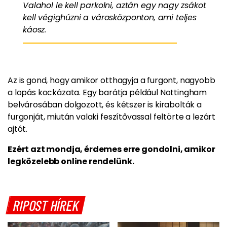
Valahol le kell parkolni, aztán egy nagy zsákot
kell végighúzni a városközponton, ami teljes
káosz.
Az is gond, hogy amikor otthagyja a furgont, nagyobb
a lopás kockázata. Egy barátja például Nottingham
belvárosában dolgozott, és kétszer is kirabolták a
furgonját, miután valaki feszítővassal feltörte a lezárt
ajtót.
Ezért azt mondja, érdemes erre gondolni, amikor
legközelebb online rendelünk.
RIPOST HÍREK