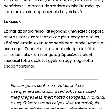
várni kell. Néha le kell jönniük hozzád, ami néha elég
nehézkes.”
– mondta, de szerinte az iskolák még így
sem tartoznak a legrosszabb helyek közé.
Lakások
Ez már az általa felső kategóriának nevezett csoport,
ahol a futárok között az a vicc járja, hogy az alsó és
középső emeleteken soha senki nem rendel Amazon-
csomagot. Tapasztalata szerint mindig a felsőbb
szinteken lakók, ami rengeteg lépcsőzést jelent,
ráadásul több épületet gyakran egy megállóba
csoportosítanak.
Felcsengetsz, senki nem válaszol. Akkor
csengetned kell a szomszédnak. A szomszéd
meg ideges lesz, mert hozzá csöngetsz. A lakások
az egyik legrosszabb helyek közé tartoznak, és
ebben mindenki egyetértene. Rémálom, amikor