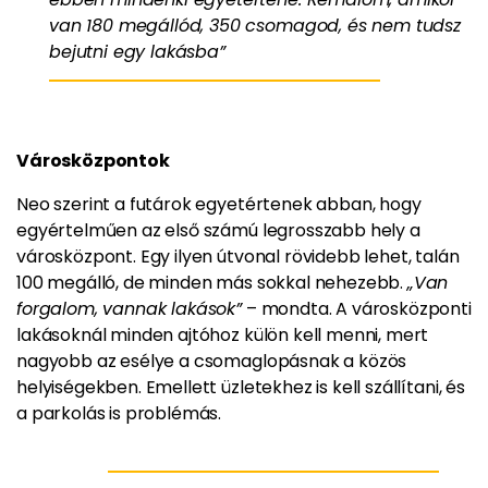
van 180 megállód, 350 csomagod, és nem tudsz
bejutni egy lakásba”
Városközpontok
Neo szerint a futárok egyetértenek abban, hogy
egyértelműen az első számú legrosszabb hely a
városközpont. Egy ilyen útvonal rövidebb lehet, talán
100 megálló, de minden más sokkal nehezebb.
„Van
forgalom, vannak lakások”
– mondta. A városközponti
lakásoknál minden ajtóhoz külön kell menni, mert
nagyobb az esélye a csomaglopásnak a közös
helyiségekben. Emellett üzletekhez is kell szállítani, és
a parkolás is problémás.