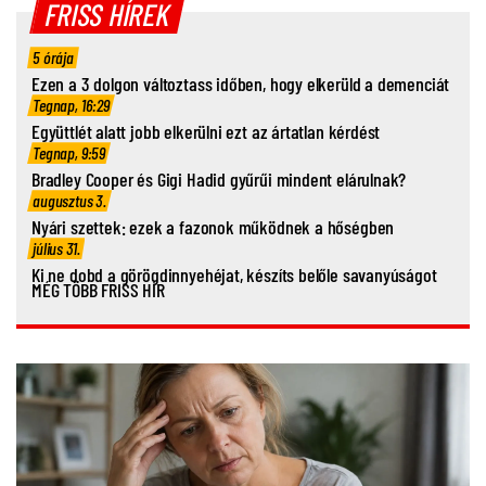
FRISS HÍREK
5 órája
Ezen a 3 dolgon változtass időben, hogy elkerüld a demenciát
Tegnap, 16:29
Együttlét alatt jobb elkerülni ezt az ártatlan kérdést
Tegnap, 9:59
Bradley Cooper és Gigi Hadid gyűrűi mindent elárulnak?
augusztus 3.
Nyári szettek: ezek a fazonok működnek a hőségben
július 31.
Ki ne dobd a görögdinnyehéjat, készíts belőle savanyúságot
MÉG TÖBB FRISS HÍR