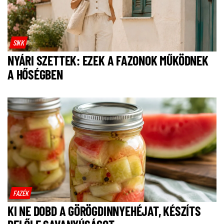
SIKK
NYÁRI SZETTEK: EZEK A FAZONOK MŰKÖDNEK
A HŐSÉGBEN
FAZÉK
KI NE DOBD A GÖRÖGDINNYEHÉJAT, KÉSZÍTS