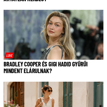
LOVE
BRADLEY COOPER ÉS GIGI HADID GYŰRŰI
MINDENT ELÁRULNAK?