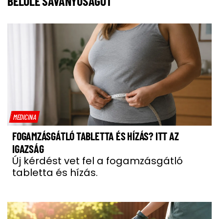
BELŐLE SAVANYÚSÁGOT
MEDICINA
FOGAMZÁSGÁTLÓ TABLETTA ÉS HÍZÁS? ITT AZ
IGAZSÁG
Új kérdést vet fel a fogamzásgátló
tabletta és hízás.