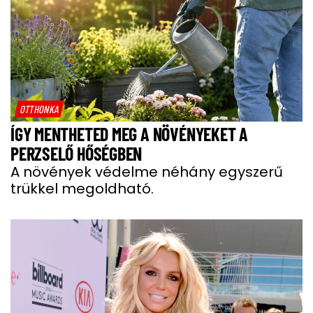
OTTHONKA
ÍGY MENTHETED MEG A NÖVÉNYEKET A
PERZSELŐ HŐSÉGBEN
A növények védelme néhány egyszerű
trükkel megoldható.