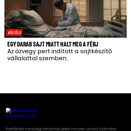
KÜLFÖLD
EGY DARAB SAJT MIATT HALT MEG A FÉRJ
Az özvegy pert indított a sajtkészítő
vállalattal szemben.
Portfóliónk minőségi tartalmat jelent minden olvasó számára.