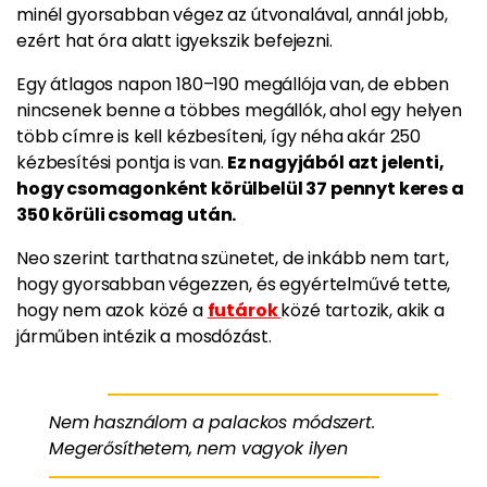
minél gyorsabban végez az útvonalával, annál jobb,
ezért hat óra alatt igyekszik befejezni.
Egy átlagos napon 180–190 megállója van, de ebben
nincsenek benne a többes megállók, ahol egy helyen
több címre is kell kézbesíteni, így néha akár 250
kézbesítési pontja is van.
Ez nagyjából azt jelenti,
hogy csomagonként körülbelül 37 pennyt keres a
350 körüli csomag után.
Neo szerint tarthatna szünetet, de inkább nem tart,
hogy gyorsabban végezzen, és egyértelművé tette,
hogy nem azok közé a
futárok
közé tartozik, akik a
járműben intézik a mosdózást.
Nem használom a palackos módszert.
Megerősíthetem, nem vagyok ilyen