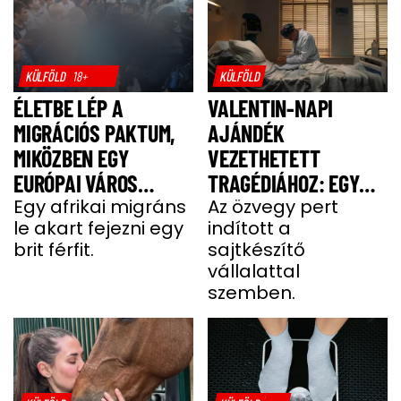
KÜLFÖLD
18+
KÜLFÖLD
ÉLETBE LÉP A
VALENTIN-NAPI
MIGRÁCIÓS PAKTUM,
AJÁNDÉK
MIKÖZBEN EGY
VEZETHETETT
EURÓPAI VÁROS
TRAGÉDIÁHOZ: EGY
LÁNGOKBAN ÁLL A
Egy afrikai migráns
SAJT MIATT HALT MEG
Az özvegy pert
le akart fejezni egy
indított a
MIGRÁNSERŐSZAK
A FÉRJ
brit férfit.
sajtkészítő
MIATT
vállalattal
szemben.