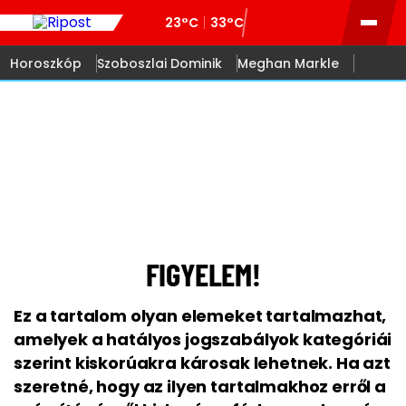
23°C
33°C
Horoszkóp
Szoboszlai Dominik
Meghan Markle
18
FIGYELEM!
Ez a tartalom olyan elemeket tartalmazhat,
amelyek a hatályos jogszabályok kategóriái
szerint kiskorúakra károsak lehetnek. Ha azt
szeretné, hogy az ilyen tartalmakhoz erről a