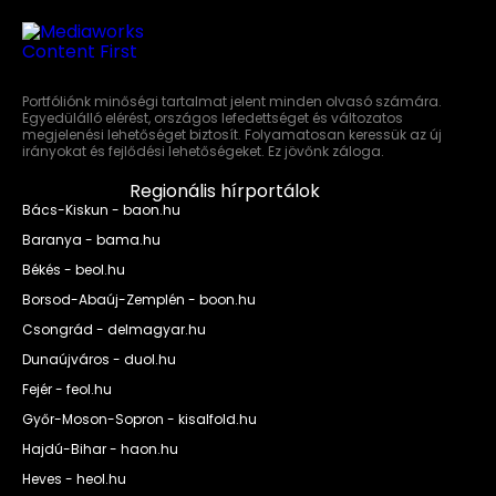
Portfóliónk minőségi tartalmat jelent minden olvasó számára.
Egyedülálló elérést, országos lefedettséget és változatos
megjelenési lehetőséget biztosít. Folyamatosan keressük az új
irányokat és fejlődési lehetőségeket. Ez jövőnk záloga.
Regionális hírportálok
Bács-Kiskun - baon.hu
Baranya - bama.hu
Békés - beol.hu
Borsod-Abaúj-Zemplén - boon.hu
Csongrád - delmagyar.hu
Dunaújváros - duol.hu
Fejér - feol.hu
Győr-Moson-Sopron - kisalfold.hu
Hajdú-Bihar - haon.hu
Heves - heol.hu