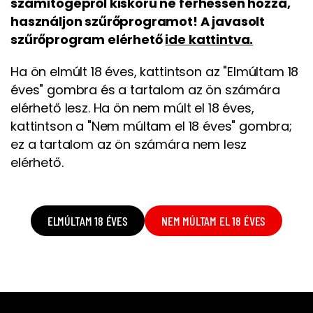
számítógépről kiskorú ne férhessen hozzá,
használjon szűrőprogramot! A javasolt
szűrőprogram elérhető
ide kattintva.
Ha ön elmúlt 18 éves, kattintson az "Elmúltam 18
éves" gombra és a tartalom az ön számára
elérhető lesz. Ha ön nem múlt el 18 éves,
kattintson a "Nem múltam el 18 éves" gombra;
ez a tartalom az ön számára nem lesz
elérhető.
ELMÚLTAM 18 ÉVES
NEM MÚLTAM EL 18 ÉVES