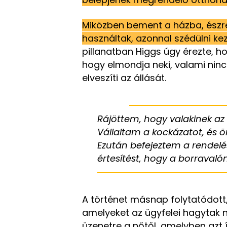
Miközben bement a házba, észre
használtak, azonnal szédülni kez
pillanatban Higgs úgy érezte, hog
hogy elmondja neki, valami ninc
elveszíti az állását.
Rájöttem, hogy valakinek az
Vállaltam a kockázatot, és 
Ezután befejeztem a rendel
értesítést, hogy a borravaló
A történet másnap folytatódott
amelyeket az ügyfelei hagytak ne
üzenetre a nőtől, amelyben azt 