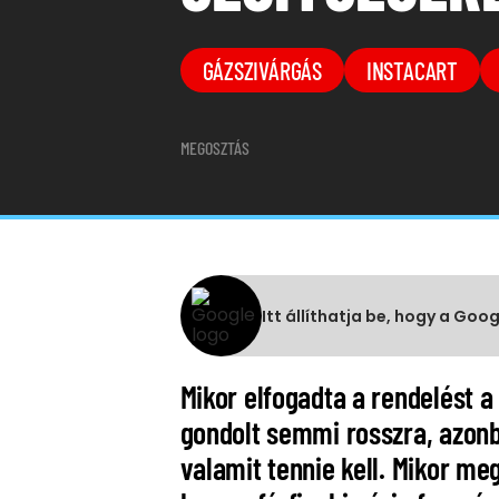
GÁZSZIVÁRGÁS
INSTACART
MEGOSZTÁS
Itt állíthatja be, hogy a Goo
Mikor elfogadta a rendelést a
gondolt semmi rosszra, azonb
valamit tennie kell. Mikor megá