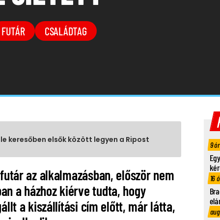
FUTÁR
CSALÁDTAG
gle keresőben elsők között legyen a Ripost
9 ó
Egy
kér
 futár az alkalmazásban, először nem
16 
an a házhoz kiérve tudta, hogy
Bra
elá
llt a kiszállítási cím előtt, már látta,
aug