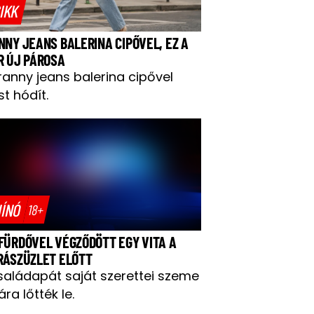
IKK
NNY JEANS BALERINA CIPŐVEL, EZ A
R ÚJ PÁROSA
ranny jeans balerina cipővel
t hódít.
ÍNÓ
18+
FÜRDŐVEL VÉGZŐDÖTT EGY VITA A
RÁSZÜZLET ELŐTT
saládapát saját szerettei szeme
ára lőtték le.