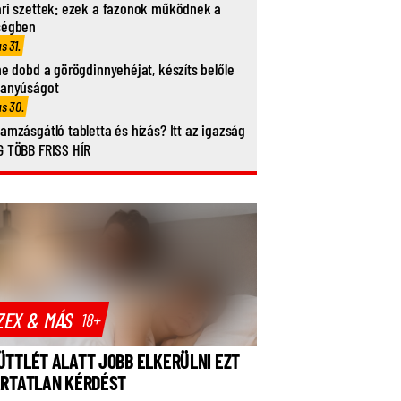
ri szettek: ezek a fazonok működnek a
ségben
us 31.
ne dobd a görögdinnyehéjat, készíts belőle
vanyúságot
us 30.
amzásgátló tabletta és hízás? Itt az igazság
 TÖBB FRISS HÍR
ZEX & MÁS
18+
ÜTTLÉT ALATT JOBB ELKERÜLNI EZT
ÁRTATLAN KÉRDÉST