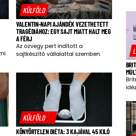
KÜLFÖLD
VALENTIN-NAPI AJÁNDÉK VEZETHETETT
TRAGÉDIÁHOZ: EGY SAJT MIATT HALT MEG
A FÉRJ
Az özvegy pert indított a
L
zni
sajtkészítő vállalattal szemben.
BRI
MÚL
Bri
idéz
KÜLFÖLD
KÖNYÖRTELEN DIÉTA: 3 KAJÁVAL 45 KILÓ