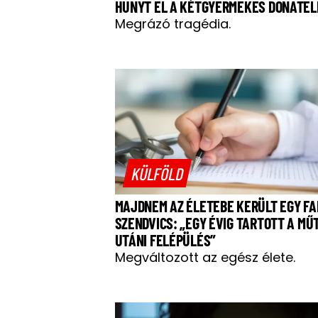
HUNYT EL A KÉTGYERMEKES DONATEL
Megrázó tragédia.
KÜLFÖLD
MAJDNEM AZ ÉLETEBE KERÜLT EGY FA
SZENDVICS: „EGY ÉVIG TARTOTT A MŰ
UTÁNI FELÉPÜLÉS”
Megváltozott az egész élete.