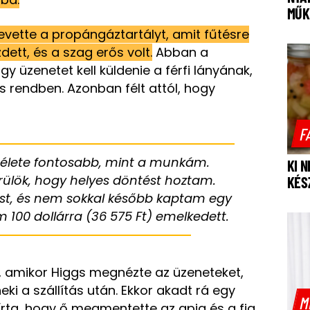
MŰK
vette a propángáztartályt, amit fűtésre
dett, és a szag erős volt.
Abban a
y üzenetet kell küldenie a férfi lányának,
s rendben. Azonban félt attól, hogy
F
 élete fontosabb, mint a munkám.
KI 
örülök, hogy helyes döntést hoztam.
KÉS
ést, és nem sokkal később kaptam egy
m 100 dollárra (36 575 Ft) emelkedett.
, amikor Higgs megnézte az üzeneteket,
ki a szállítás után. Ekkor akadt rá egy
M
írta, hogy ő megmentette az apja és a fia