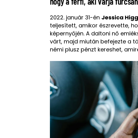
hogy a férfi, aki várja furcsán
2022. január 31-én
Jessica Hig
teljesített, amikor észrevette, 
képernyőjén. A daltoni nő emlék
várt, majd miután befejezte a tö
némi plusz pénzt kereshet, amir