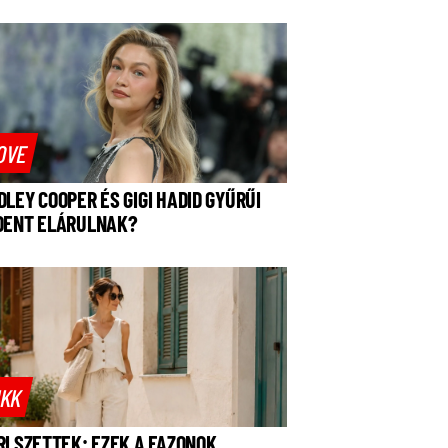
OVE
DLEY COOPER ÉS GIGI HADID GYŰRŰI
DENT ELÁRULNAK?
IKK
RI SZETTEK: EZEK A FAZONOK