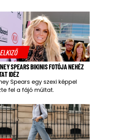
ELKIZŐ
TNEY SPEARS BIKINIS FOTÓJA NEHÉZ
TAT IDÉZ
tney Spears egy szexi képpel
te fel a fájó múltat.