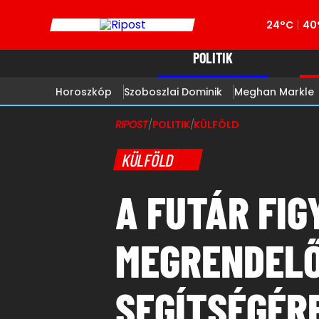
24°C
40
POLITIK
Horoszkóp
Szoboszlai Dominik
Meghan Markle
RIPOST
/
POLITIK
/
KÜLFÖLD
KÜLFÖLD
A FUTÁR FIG
MEGRENDELŐ
SEGÍTSÉGÉR