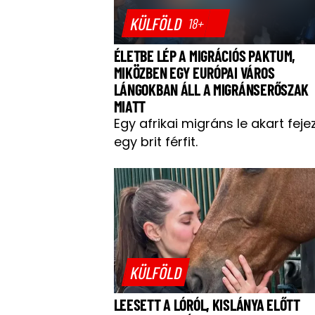
KÜLFÖLD
18+
ÉLETBE LÉP A MIGRÁCIÓS PAKTUM,
MIKÖZBEN EGY EURÓPAI VÁROS
LÁNGOKBAN ÁLL A MIGRÁNSERŐSZAK
MIATT
Egy afrikai migráns le akart feje
egy brit férfit.
KÜLFÖLD
LEESETT A LÓRÓL, KISLÁNYA ELŐTT