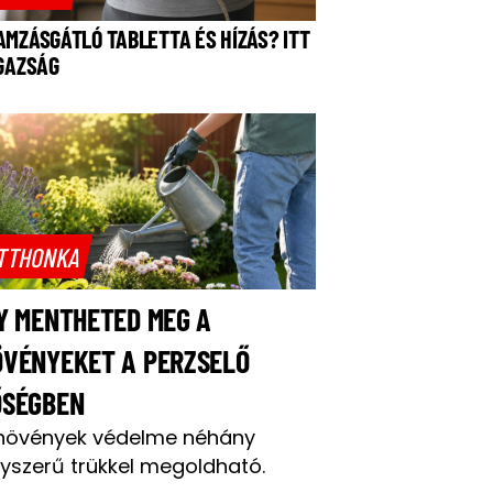
AMZÁSGÁTLÓ TABLETTA ÉS HÍZÁS? ITT
IGAZSÁG
TTHONKA
Y MENTHETED MEG A
ÖVÉNYEKET A PERZSELŐ
ŐSÉGBEN
növények védelme néhány
yszerű trükkel megoldható.