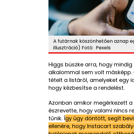
A futárnak köszönhetően aznap 
illusztráció) Fotó: Pexels
Higgs büszke arra, hogy mindig
alkalommal sem volt másképp. 
tételt a listáról, amelyeket egy 
hogy kézbesítse a rendelést.
Azonban amikor megérkezett a h
észrevette, hogy valami nincs r
tűnik. Í
gy úgy döntött, segít bev
ellenére, hogy Instacart szabál
belépjenek megrendelő otthoná