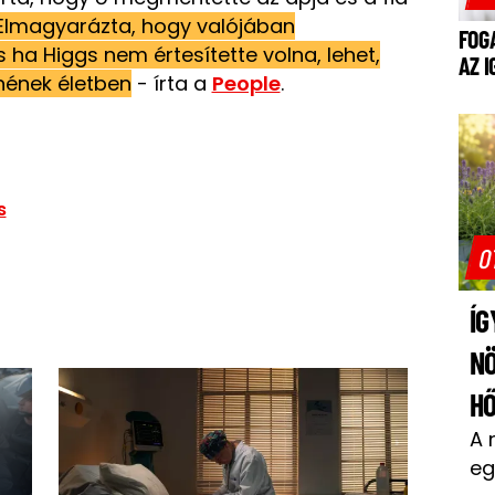
Elmagyarázta, hogy valójában
FOG
s ha Higgs nem értesítette volna, lehet,
AZ 
nének életben
- írta a
People
.
s
O
ÍG
N
H
A 
eg