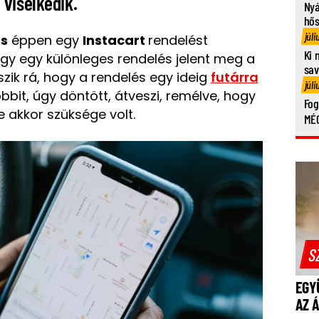
 viselkedik.
Nyá
hő
júli
gs
éppen egy
Instacart
rendelést
Ki 
hogy egy különleges rendelés jelent meg a
sa
szik rá, hogy a rendelés egy ideig
futárra
júli
bbit, úgy döntött, átveszi, remélve, hogy
Fog
e akkor szüksége volt.
MÉG
S
EGY
AZ 