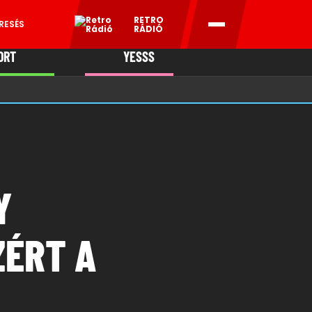
RETRO
RESÉS
RÁDIÓ
ORT
YESSS
MANI
Y
ZÉRT A