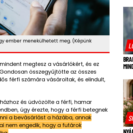
egy ember menekülhetett meg. (Képünk
L
BRA
 mindent megtesz a vásárlókért, és ez
MIN
Gondosan összegyűjtötte az összes
idős férfi számára vásároltak, és elindult,
ázhoz és üdvözölte a férfi, hamar
endben, úgy érezte, hogy a férfi betegnek
S
inni a bevásárlást a házába, annak
yai nem engedik, hogy a futárok
NYÁ
ba.