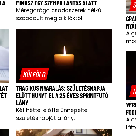
LA
MÍNUSZ EGY SZEMPILLANTÁS ALATT
S
Méregdrága csodaszerek nélkül
szabadult meg a kilóktól.
GRA
NYÁ
A g
mos
KÜLFÖLD
LAT
TRAGIKUS NYARALÁS: SZÜLETÉSNAPJA
N
TÉT
ELŐTT HUNYT EL A 25 ÉVES SPRINTFUTÓ
LÁNY
VÉR
Két héttel előtte ünnepelte
FOD
születésnapját a lány.
A c
látt