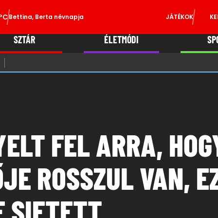
°C
Bettina, Berta névnapja
JÁTÉKOK
KE
SZTÁR
ÉLETMÓDI
SP
YELT FEL ARRA, HOG
JE ROSSZUL VAN, E
E SIETETT