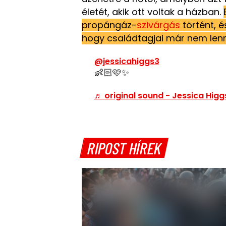
életét, akik ott voltak a házban.
propángáz-
szivárgás
történt, é
hogy családtagjai már nem len
@jessicahiggs3
👶🏻🩷✨
♬ original sound - Jessica Higg
RIPOST HÍREK