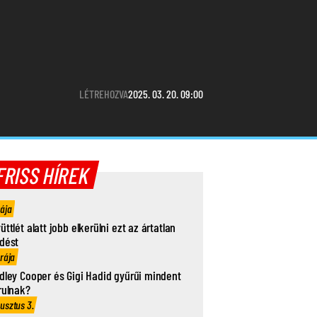
LÉTREHOZVA
2025. 03. 20. 09:00
FRISS HÍREK
rája
üttlét alatt jobb elkerülni ezt az ártatlan
dést
órája
dley Cooper és Gigi Hadid gyűrűi mindent
rulnak?
usztus 3.