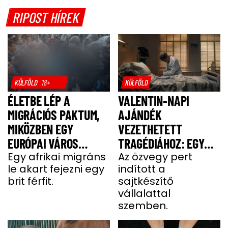
RIPOST HÍREK
KÜLFÖLD
18+
KÜLFÖLD
ÉLETBE LÉP A
VALENTIN-NAPI
MIGRÁCIÓS PAKTUM,
AJÁNDÉK
MIKÖZBEN EGY
VEZETHETETT
EURÓPAI VÁROS
TRAGÉDIÁHOZ: EGY
LÁNGOKBAN ÁLL A
Egy afrikai migráns
SAJT MIATT HALT MEG
Az özvegy pert
le akart fejezni egy
indított a
MIGRÁNSERŐSZAK
A FÉRJ
brit férfit.
sajtkészítő
MIATT
vállalattal
szemben.