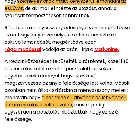
hogy
személyes okok miatt kényszerül lemondani az
esküvőt,
de aki már elintézte az utazást, annak a
szállását természetesen fenntartják.
Ráadásul a menyasszony édesanyja van megsértődve
azon, hogy lánya személyes okoknak nevezte az
esküvő lemondását, megsértődve ezen
rágalmazással
vádolja az arát - írja a
MailOnine.
A Reddit közösséget feltüzelték a történtek, közel 140
hozzászólás keletkezett a poszt alatt és sokan
egyetértenek a lánnyal, hogy az esküvő
megszervezése az anyja felelőssége lett volna. Mások
azonban nem álltak szilárdan a menyasszony mellett
mondván, hogy
a két félnek - anyának és lányának -
kommunikálniuk kellett volna,
mások pedig
egyszerűen a posztolót hibáztatták, hogy ez az ő
felelőssége.