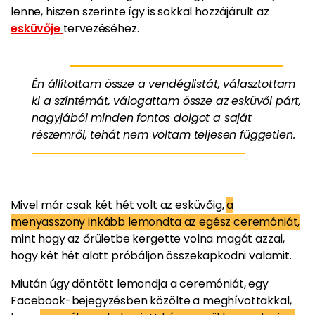
lenne, hiszen szerinte így is sokkal hozzájárult az
esküvője
tervezéséhez.
Én állítottam össze a vendéglistát, választottam
ki a színtémát, válogattam össze az esküvői párt,
nagyjából minden fontos dolgot a saját
részemről, tehát nem voltam teljesen független.
Mivel már csak két hét volt az esküvőig,
a
menyasszony inkább lemondta az egész ceremóniát,
mint hogy az őrületbe kergette volna magát azzal,
hogy két hét alatt próbáljon összekapkodni valamit.
Miután úgy döntött lemondja a ceremóniát, egy
Facebook-bejegyzésben közölte a meghívottakkal,