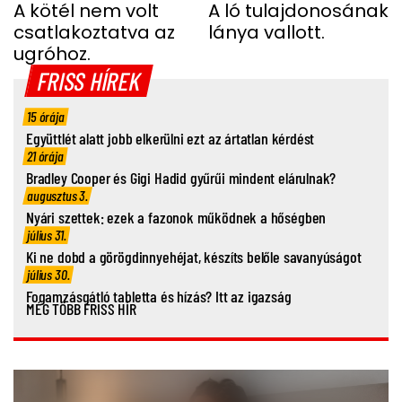
UGRÁS ELŐTT A
A kötél nem volt
SHERGAR CSŐDÖRREL”
A ló tulajdonosának
csatlakoztatva az
lánya vallott.
FIATAL NŐ
ugróhoz.
FRISS HÍREK
15 órája
Együttlét alatt jobb elkerülni ezt az ártatlan kérdést
21 órája
Bradley Cooper és Gigi Hadid gyűrűi mindent elárulnak?
augusztus 3.
Nyári szettek: ezek a fazonok működnek a hőségben
július 31.
Ki ne dobd a görögdinnyehéjat, készíts belőle savanyúságot
július 30.
Fogamzásgátló tabletta és hízás? Itt az igazság
MÉG TÖBB FRISS HÍR