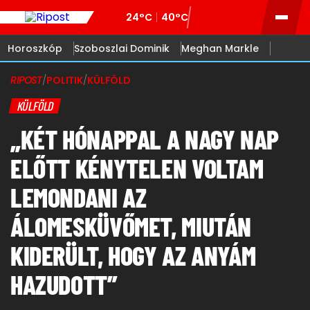
24°C
40°C
Horoszkóp
Szoboszlai Dominik
Meghan Markle
RIPOST
/
POLITIK
/
KÜLFÖLD
KÜLFÖLD
„KÉT HÓNAPPAL A NAGY NAP
ELŐTT KÉNYTELEN VOLTAM
LEMONDANI AZ
ÁLOMESKÜVŐMET, MIUTÁN
KIDERÜLT, HOGY AZ ANYÁM
HAZUDOTT”