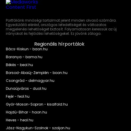
Portfóliónk minőségi tartalmat jelent minden olvasó számára.
Egyedülálló elérést, országos lefedettséget és változatos
megjelenési lehetőséget biztosít. Folyamatosan keressük az új
irányokat és fejlődési lehetőségeket. Ez jövőnk záloga.
Regionális hírportálok
Bács-Kiskun - baon.hu
Baranya - bama.hu
Békés - beol.hu
Borsod-Abaúj-Zemplén - boon.hu
Csongrád - delmagyar.hu
Dunaújváros - duol.hu
Fejér - feol.hu
Győr-Moson-Sopron - kisalfold.hu
Hajdú-Bihar - haon.hu
Heves - heol.hu
Jász-Nagykun-Szolnok - szoljon.hu