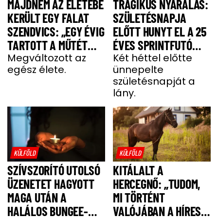
MAJDNEM AZ ÉLETEBE
TRAGIKUS NYARALÁS:
KERÜLT EGY FALAT
SZÜLETÉSNAPJA
SZENDVICS: „EGY ÉVIG
ELŐTT HUNYT EL A 25
TARTOTT A MŰTÉT
ÉVES SPRINTFUTÓ
UTÁNI FELÉPÜLÉS”
Megváltozott az
LÁNY
Két héttel előtte
egész élete.
ünnepelte
születésnapját a
lány.
KÜLFÖLD
KÜLFÖLD
SZÍVSZORÍTÓ UTOLSÓ
KITÁLALT A
ÜZENETET HAGYOTT
HERCEGNŐ: „TUDOM,
MAGA UTÁN A
MI TÖRTÉNT
HALÁLOS BUNGEE-
VALÓJÁBAN A HÍRES