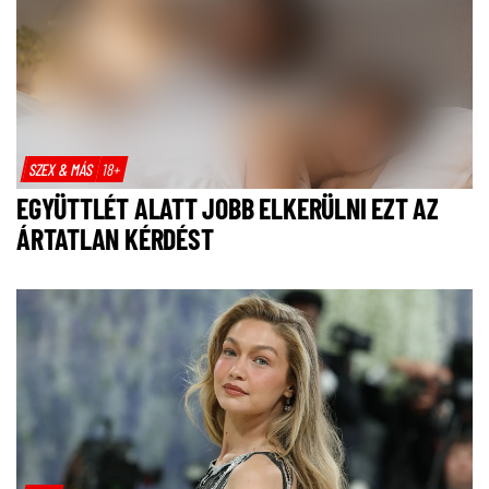
SZEX & MÁS
18+
EGYÜTTLÉT ALATT JOBB ELKERÜLNI EZT AZ
ÁRTATLAN KÉRDÉST