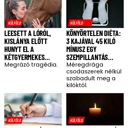
KÜLFÖLD
KÜLFÖLD
LEESETT A LÓRÓL,
KÖNYÖRTELEN DIÉTA:
KISLÁNYA ELŐTT
3 KAJÁVAL 45 KILÓ
HUNYT EL A
MÍNUSZ EGY
KÉTGYERMEKES
SZEMPILLANTÁS
DONATELLA
Megrázó tragédia.
ALATT
Méregdrága
csodaszerek nélkül
szabadult meg a
kilóktól.
KÜLFÖLD
KÜLFÖLD