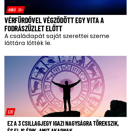
NÍNÓ
18+
VÉRFÜRDŐVEL VÉGZŐDÖTT EGY VITA A
FODRÁSZÜZLET ELŐTT
A családapát saját szerettei szeme
láttára lőtték le.
EZO
EZ A 3 CSILLAGJEGY IGAZI NAGYSÁGRA TÖREKSZIK,
ÉS EL IS ÉRIK, AMIT AKARNAK