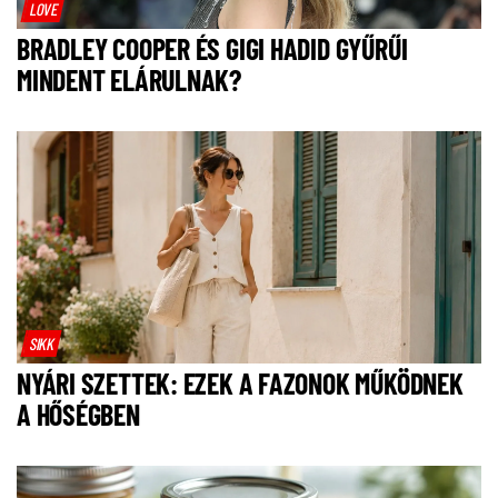
LOVE
BRADLEY COOPER ÉS GIGI HADID GYŰRŰI
MINDENT ELÁRULNAK?
SIKK
NYÁRI SZETTEK: EZEK A FAZONOK MŰKÖDNEK
A HŐSÉGBEN