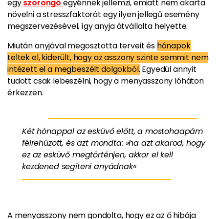
egy
szorongó
egyénnek jellemzi, emiatt nem akarta
növelni a stresszfaktorát egy ilyen jellegű esemény
megszervezésével, így anyja átvállalta helyette.
Miután anyjával megosztotta terveit és
hónapok
teltek el, kiderült, hogy az asszony szinte semmit nem
intézett el a megbeszélt dolgokból.
Egyedül annyit
tudott csak lebeszélni, hogy a menyasszony lóháton
érkezzen.
Két hónappal az esküvő előtt, a mostohaapám
félrehúzott, és azt mondta: »ha azt akarod, hogy
ez az esküvő megtörténjen, akkor el kell
kezdened segíteni anyádnak«
A menyasszony nem gondolta, hogy ez az ő hibája