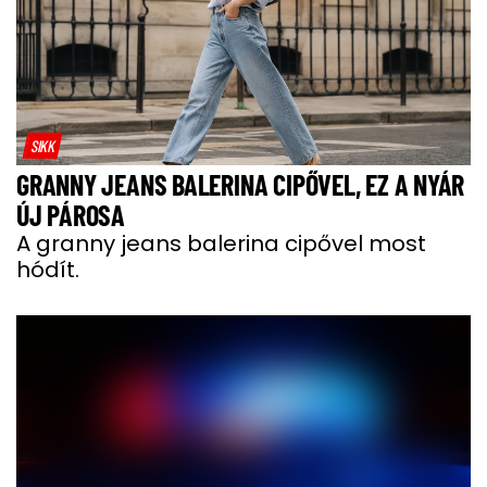
SIKK
GRANNY JEANS BALERINA CIPŐVEL, EZ A NYÁR
ÚJ PÁROSA
A granny jeans balerina cipővel most
hódít.