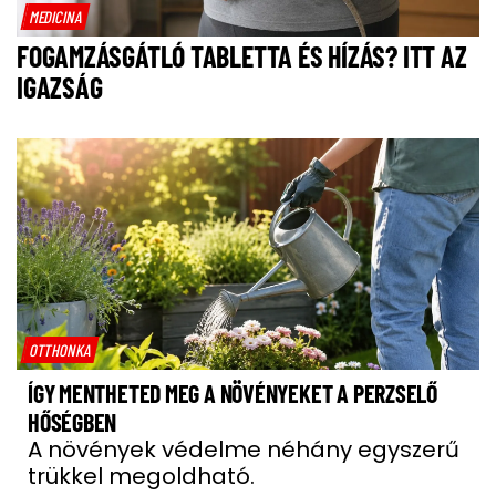
MEDICINA
FOGAMZÁSGÁTLÓ TABLETTA ÉS HÍZÁS? ITT AZ
IGAZSÁG
OTTHONKA
ÍGY MENTHETED MEG A NÖVÉNYEKET A PERZSELŐ
HŐSÉGBEN
A növények védelme néhány egyszerű
trükkel megoldható.