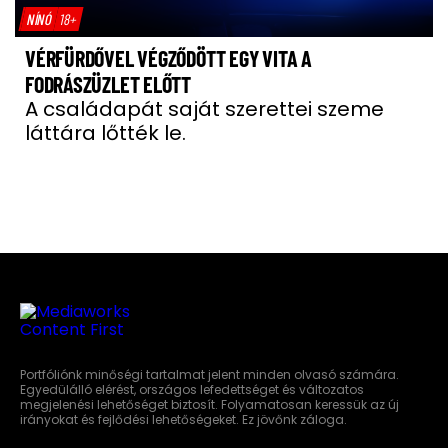
NÍNÓ
18+
VÉRFÜRDŐVEL VÉGZŐDÖTT EGY VITA A
FODRÁSZÜZLET ELŐTT
A családapát saját szerettei szeme
láttára lőtték le.
Portfóliónk minőségi tartalmat jelent minden olvasó számára.
Egyedülálló elérést, országos lefedettséget és változatos
megjelenési lehetőséget biztosít. Folyamatosan keressük az új
irányokat és fejlődési lehetőségeket. Ez jövőnk záloga.