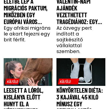
ÉLETBE LÉP A
VALENTIN-NAPI
MIGRÁCIÓS PAKTUM,
AJÁNDÉK
MIKÖZBEN EGY
VEZETHETETT
EURÓPAI VÁROS
TRAGÉDIÁHOZ: EGY
LÁNGOKBAN ÁLL A
Egy afrikai migráns
SAJT MIATT HALT MEG
Az özvegy pert
le akart fejezni egy
indított a
MIGRÁNSERŐSZAK
A FÉRJ
brit férfit.
sajtkészítő
MIATT
vállalattal
szemben.
KÜLFÖLD
KÜLFÖLD
LEESETT A LÓRÓL,
KÖNYÖRTELEN DIÉTA:
KISLÁNYA ELŐTT
3 KAJÁVAL 45 KILÓ
HUNYT EL A
MÍNUSZ EGY