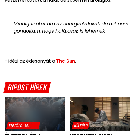
Mindig is utáltam az energiaitalokat, de azt nem
gondoltam, hogy halálosak is lehetnek
- idézi az édesanyát a
The Sun
.
RIPOST HÍREK
KÜLFÖLD
18+
KÜLFÖLD