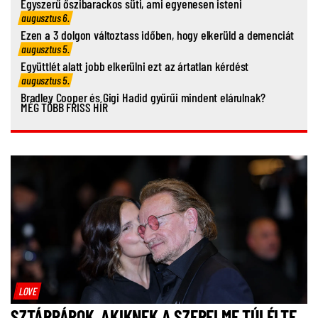
Egyszerű őszibarackos süti, ami egyenesen isteni
augusztus 6.
Ezen a 3 dolgon változtass időben, hogy elkerüld a demenciát
augusztus 5.
Együttlét alatt jobb elkerülni ezt az ártatlan kérdést
augusztus 5.
Bradley Cooper és Gigi Hadid gyűrűi mindent elárulnak?
MÉG TÖBB FRISS HÍR
LOVE
SZTÁRPÁROK, AKIKNEK A SZERELME TÚLÉLTE