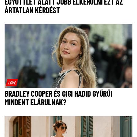
EGYÜTTLÉT ALATT JOBB ELKERÜLNI EZT AZ
ÁRTATLAN KÉRDÉST
LOVE
BRADLEY COOPER ÉS GIGI HADID GYŰRŰI
MINDENT ELÁRULNAK?