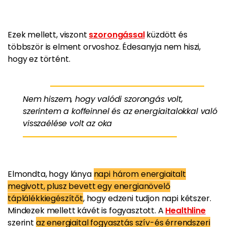
Ezek mellett, viszont
szorongással
küzdött és
többször is elment orvoshoz. Édesanyja nem hiszi,
hogy ez történt.
Nem hiszem, hogy valódi szorongás volt,
szerintem a koffeinnel és az energiaitalokkal való
visszaélése volt az oka
Elmondta, hogy lánya
napi három energiaitalt
megivott, plusz bevett egy energianövelő
táplálékkiegészítőt
, hogy edzeni tudjon napi kétszer.
Mindezek mellett kávét is fogyasztott. A
Healthline
szerint
az energiaital fogyasztás szív-és érrendszeri