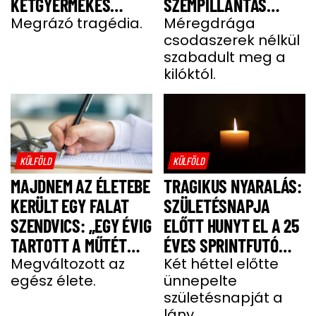
KÉTGYERMEKES
SZEMPILLANTÁS
DONATELLA
Megrázó tragédia.
ALATT
Méregdrága
csodaszerek nélkül
szabadult meg a
kilóktól.
KÜLFÖLD
KÜLFÖLD
MAJDNEM AZ ÉLETEBE
TRAGIKUS NYARALÁS:
KERÜLT EGY FALAT
SZÜLETÉSNAPJA
SZENDVICS: „EGY ÉVIG
ELŐTT HUNYT EL A 25
TARTOTT A MŰTÉT
ÉVES SPRINTFUTÓ
UTÁNI FELÉPÜLÉS”
Megváltozott az
LÁNY
Két héttel előtte
egész élete.
ünnepelte
születésnapját a
lány.