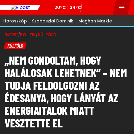
20°C
34°C
Horoszkóp
Szoboszlai Dominik
Meghan Markle
RIPOST
/
POLITIK
/
KÜLFÖLD
KÜLFÖLD
„NEM GONDOLTAM, HOGY
HALÁLOSAK LEHETNEK” – NEM
TUDJA FELDOLGOZNI AZ
ÉDESANYA, HOGY LÁNYÁT AZ
ENERGIAITALOK MIATT
VESZTETTE EL