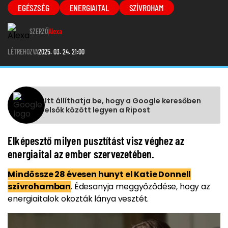
EGÉSZSÉG
ENERGIAITAL
SZÍVROHAM
SZERZŐ
Alexa
LÉTREHOZVA
2025. 03. 24. 21:00
Itt állíthatja be, hogy a Google keresőben
elsők között legyen a Ripost
Elképesztő milyen pusztítást visz véghez az
energiaital az ember szervezetében.
Mindössze 28 évesen hunyt el Katie Donnell
szívrohamban
. Édesanyja meggyőződése, hogy az
energiaitalok okozták lánya vesztét.