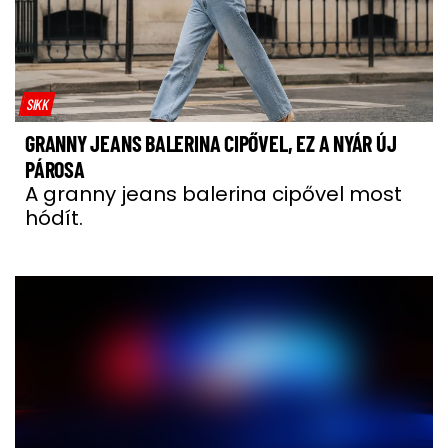
SIKK
GRANNY JEANS BALERINA CIPŐVEL, EZ A NYÁR ÚJ
PÁROSA
A granny jeans balerina cipővel most
hódít.