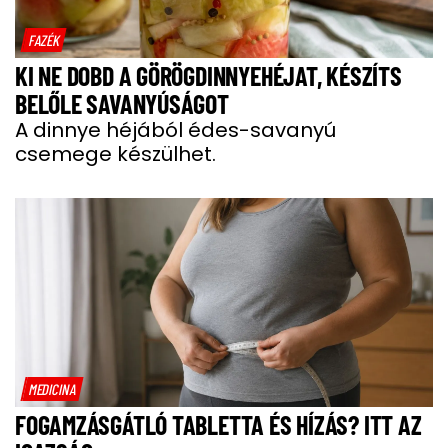
FAZÉK
KI NE DOBD A GÖRÖGDINNYEHÉJAT, KÉSZÍTS
BELŐLE SAVANYÚSÁGOT
A dinnye héjából édes-savanyú
csemege készülhet.
MEDICINA
FOGAMZÁSGÁTLÓ TABLETTA ÉS HÍZÁS? ITT AZ