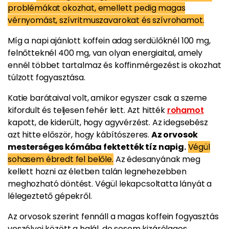
problémákat okozhat, emellett pedig magas
vérnyomást, szívritmuszavarokat és szívrohamot.
Míg a napi ajánlott koffein adag serdülőknél 100 mg,
felnőtteknél 400 mg, van olyan energiaital, amely
ennél többet tartalmaz és koffinmérgezést is okozhat
túlzott fogyasztása.
Katie barátaival volt, amikor egyszer csak a szeme
kifordult és teljesen fehér lett. Azt hitték
rohamot
kapott, de kiderült, hogy agyvérzést. Az idegsebész
azt hitte először, hogy kábítószeres.
Az orvosok
mesterséges kómába fektették tíz napig.
Végül
sohasem ébredt fel belőle.
Az édesanyának meg
kellett hozni az életben talán legnehezebben
meghozható döntést. Végül lekapcsoltatta lányát a
lélegeztető gépekről.
Az orvosok szerint fennáll a magas koffein fogyasztás
veszélyei között a halál, de sosem kizárólagos.