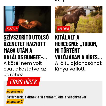
KÜLFÖLD
KÜLFÖLD
SZÍVSZORÍTÓ UTOLSÓ
KITÁLALT A
ÜZENETET HAGYOTT
HERCEGNŐ: „TUDOM,
MAGA UTÁN A
MI TÖRTÉNT
HALÁLOS BUNGEE-
VALÓJÁBAN A HÍRES
UGRÁS ELŐTT A
A kötél nem volt
SHERGAR CSŐDÖRREL”
A ló tulajdonosának
csatlakoztatva az
lánya vallott.
FIATAL NŐ
ugróhoz.
FRISS HÍREK
augusztus 7.
Sztárpárok, akiknek a szerelme túlélte a világhírnevet
augusztus 7.