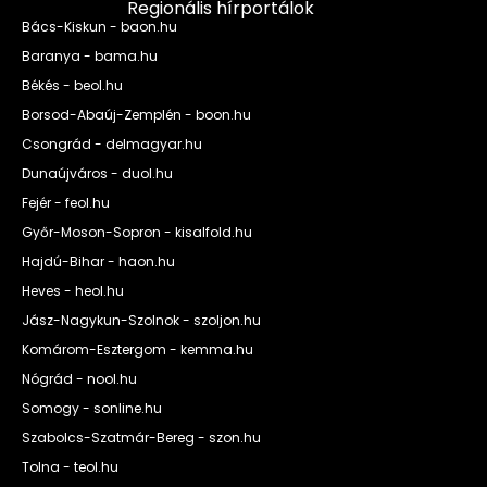
Regionális hírportálok
Bács-Kiskun - baon.hu
Baranya - bama.hu
Békés - beol.hu
Borsod-Abaúj-Zemplén - boon.hu
Csongrád - delmagyar.hu
Dunaújváros - duol.hu
Fejér - feol.hu
Győr-Moson-Sopron - kisalfold.hu
Hajdú-Bihar - haon.hu
Heves - heol.hu
Jász-Nagykun-Szolnok - szoljon.hu
Komárom-Esztergom - kemma.hu
Nógrád - nool.hu
Somogy - sonline.hu
Szabolcs-Szatmár-Bereg - szon.hu
Tolna - teol.hu