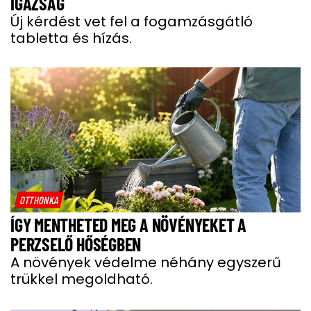
IGAZSÁG
Új kérdést vet fel a fogamzásgátló
tabletta és hízás.
OTTHONKA
ÍGY MENTHETED MEG A NÖVÉNYEKET A
PERZSELŐ HŐSÉGBEN
A növények védelme néhány egyszerű
trükkel megoldható.