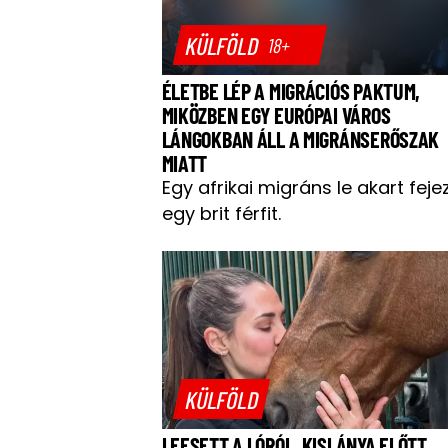
KÜLFÖLD
18+
ÉLETBE LÉP A MIGRÁCIÓS PAKTUM,
MIKÖZBEN EGY EURÓPAI VÁROS
LÁNGOKBAN ÁLL A MIGRÁNSERŐSZAK
MIATT
Egy afrikai migráns le akart feje
egy brit férfit.
KÜLFÖLD
LEESETT A LÓRÓL, KISLÁNYA ELŐTT