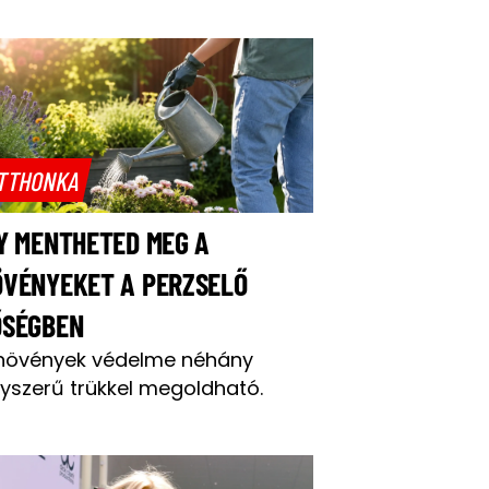
TTHONKA
Y MENTHETED MEG A
ÖVÉNYEKET A PERZSELŐ
ŐSÉGBEN
növények védelme néhány
yszerű trükkel megoldható.