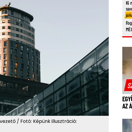
Ki 
sa
júli
Fog
MÉG
S
EGY
AZ 
ető / Fotó: Képünk illusztráció: