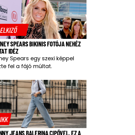
ELKIZŐ
TNEY SPEARS BIKINIS FOTÓJA NEHÉZ
TAT IDÉZ
tney Spears egy szexi képpel
te fel a fájó múltat.
IKK
NNY JEANS BALERINA CIPŐVEL, EZ A