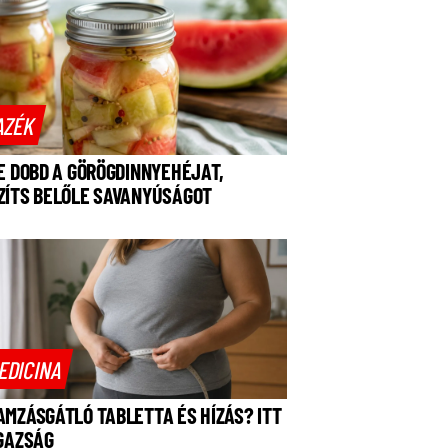
AZÉK
NE DOBD A GÖRÖGDINNYEHÉJAT,
ZÍTS BELŐLE SAVANYÚSÁGOT
EDICINA
AMZÁSGÁTLÓ TABLETTA ÉS HÍZÁS? ITT
IGAZSÁG