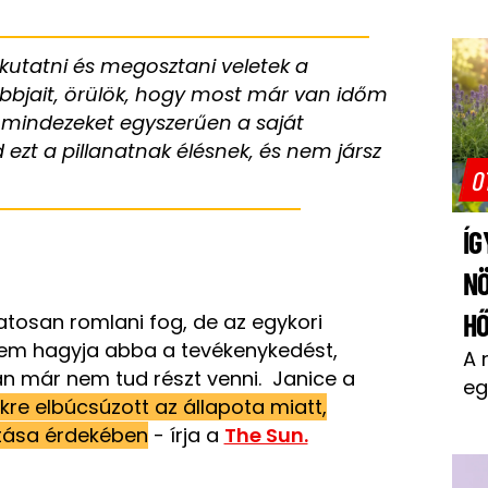
kutatni és megosztani veletek a
bbjait, örülök, hogy most már van időm
mindezeket egyszerűen a saját
zt a pillanatnak élésnek, és nem jársz
O
ÍG
N
H
atosan romlani fog, de az egykori
nem hagyja abba a tevékenykedést,
A 
n már nem tud részt venni. Janice a
eg
kre elbúcsúzott az állapota miatt,
tása érdekében
- írja a
The Sun.