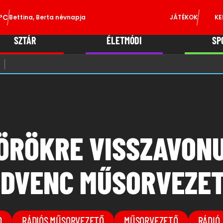
°C
Bettina, Berta névnapja
JÁTÉKOK
KE
SZTÁR
ÉLETMÓDI
SP
 ÖRÖKRE VISSZAVON
EDVENC MŰSORVEZE
D
RÁDIÓS MŰSORVEZETŐ
MŰSORVEZETŐ
RÁDIÓ