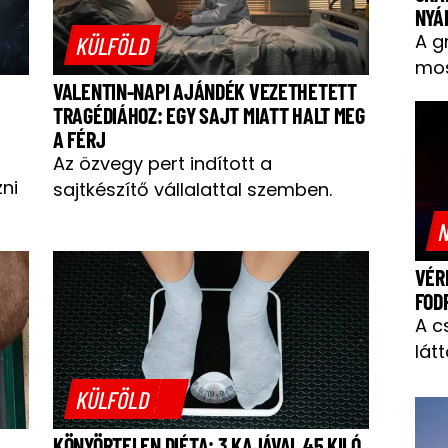
NYÁ
A g
KÜLFÖLD
mos
VALENTIN-NAPI AJÁNDÉK VEZETHETETT
TRAGÉDIÁHOZ: EGY SAJT MIATT HALT MEG
A FÉRJ
Az özvegy pert indított a
zni
sajtkészítő vállalattal szemben.
N
VÉR
FOD
A c
látt
KÜLFÖLD
KÖNYÖRTELEN DIÉTA: 3 KAJÁVAL 45 KILÓ