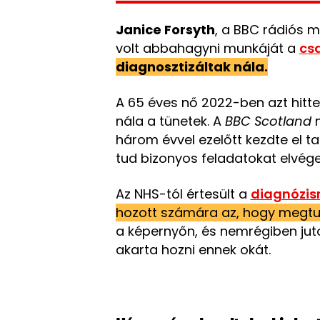
Janice Forsyth
, a BBC rádiós m
volt abbahagyni munkáját a
cs
diagnosztizáltak nála.
A 65 éves nő 2022-ben azt hitte,
nála a tünetek. A
BBC Scotland
m
három évvel ezelőtt kezdte el t
tud bizonyos feladatokat elvége
Az NHS-tól értesült a
diagnózisr
hozott számára az, hogy megtud
a képernyőn, és nemrégiben juto
akarta hozni ennek okát.