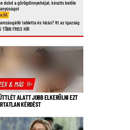
ne dobd a görögdinnyehéjat, készíts belőle
vanyúságot
us 30.
amzásgátló tabletta és hízás? Itt az igazság
 TÖBB FRISS HÍR
ZEX & MÁS
18+
ÜTTLÉT ALATT JOBB ELKERÜLNI EZT
ÁRTATLAN KÉRDÉST