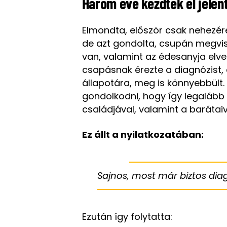
Három éve kezdtek el jelent
Elmondta, először csak nehezére
de azt gondolta, csupán megvi
van, valamint az édesanyja elves
csapásnak érezte a diagnózist, 
állapotára, meg is könnyebbült.
gondolkodni, hogy így legalább 
családjával, valamint a barátaiva
Ez állt a nyilatkozatában:
Sajnos, most már biztos diag
Ezután így folytatta: