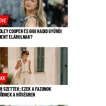
OVE
DLEY COOPER ÉS GIGI HADID GYŰRŰI
DENT ELÁRULNAK?
IKK
RI SZETTEK: EZEK A FAZONOK
ÖDNEK A HŐSÉGBEN