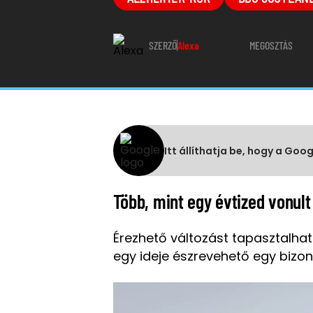
SZERZŐ
Alexa
MEGOSZTÁS
Itt állíthatja be, hogy a Goo
Több, mint egy évtized vonult
Érezhető változást tapasztalha
egy ideje észrevehető egy bizo