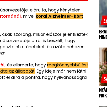
űsorvezetője, elárulta, hogy kénytelen
atornánál,
mivel
korai Alzheimer-kórt
L
BRA
 csak szorong, mikor először jelentkeztek
MIN
űsorvezetője arról is beszélt, hogy
apasztalni a tüneteket, és azóta nehezen
zni.
ól,
és elismerte, hogy
megkönnyebbülést
ta az állapotát.
Egy ideje már nem látni
tt el arra a pontra, hogy nyilvánosságra
S
NYÁ
MŰK