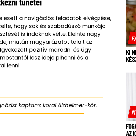
kezni tünetei
 esett a navigációs feladatok elvégzése,
selte, hogy sok és szabadúszó munkája
ztését is indoknak vélte. Eleinte nagy
F
de, miután magyarázatot talált az
 Igyekezett pozitív maradni és úgy
KI 
mostantól lesz ideje pihenni és a
KÉS
l lenni.
nózist kaptam: korai Alzheimer-kór.
M
FOG
AZ 