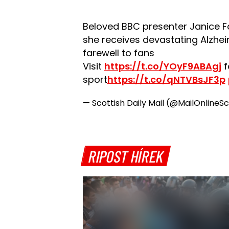
Beloved BBC presenter Janice Fo
she receives devastating Alzhei
farewell to fans
Visit
https://t.co/YOyF9ABAgj
f
sport
https://t.co/qNTVBsJF3p
— Scottish Daily Mail (@MailOnlineS
RIPOST HÍREK