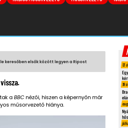
gle keresőben elsők között legyen a Ripost
13 
Egy
kér
 vissza.
19 ó
Bra
ttak a
BBC
nézői, hiszen a képernyőn már
elá
aug
nyos műsorvezető hiánya.
Nyá
hő
júli