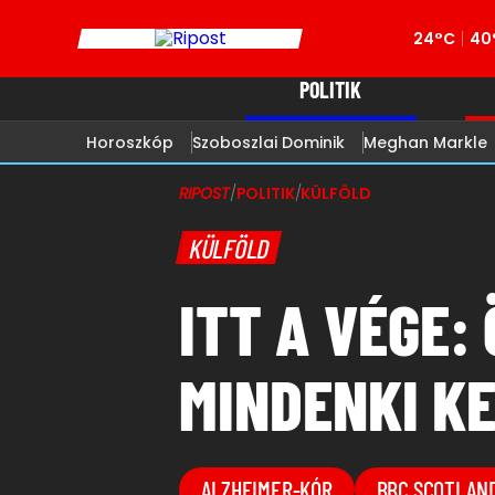
24°C
40
POLITIK
Horoszkóp
Szoboszlai Dominik
Meghan Markle
RIPOST
/
POLITIK
/
KÜLFÖLD
KÜLFÖLD
ITT A VÉGE:
MINDENKI K
ALZHEIMER-KÓR
BBC SCOTLAN