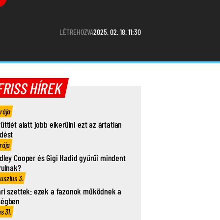
LÉTREHOZVA
2025. 02. 18. 11:30
FRISS HÍREK
órája
üttlét alatt jobb elkerülni ezt az ártatlan
dést
rája
dley Cooper és Gigi Hadid gyűrűi mindent
rulnak?
usztus 3.
ri szettek: ezek a fazonok működnek a
ségben
us 31.