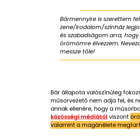
Bármennyire is szerettem fel
zene/irodalom/színház legjo
és szabadságom arra, hogy 
örömömre élvezzem. Nevezd e
messze tőle!
Bár állapota valószínűleg fokoz
műsorvezető nem adja fel, és 
annak ellenére, hogy a műsorba
közösségi médiától
viszont
örö
valamint a magánélete megtar