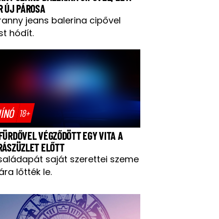
R ÚJ PÁROSA
ranny jeans balerina cipővel
t hódít.
ÍNÓ
18+
FÜRDŐVEL VÉGZŐDÖTT EGY VITA A
RÁSZÜZLET ELŐTT
saládapát saját szerettei szeme
ára lőtték le.