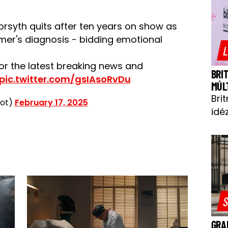
rsyth quits after ten years on show as
mer's diagnosis - bidding emotional
L
or the latest breaking news and
BRI
pic.twitter.com/gsIAsoRvDu
MÚL
Bri
cot)
February 17, 2025
idéz
S
GRA