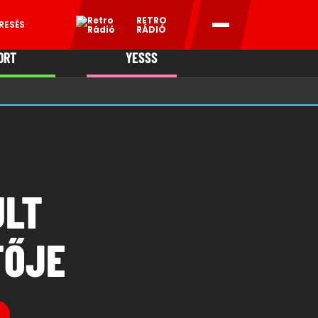
RETRO
RESÉS
RÁDIÓ
ORT
YESSS
MANI
ULT
TŐJE