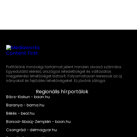
Portfóliónk minőségi tartalmat jelent minden olvasó számára.
Egyedülálló elérést, országos lefedettséget és változatos
megjelenési lehetőséget biztosít. Folyamatosan keressük az új
irányokat és fejlődési lehetőségeket. Ez jövőnk záloga.
Regionális hírportálok
Bács-Kiskun - baon.hu
Baranya - bama.hu
Békés - beol.hu
Borsod-Abaúj-Zemplén - boon.hu
Csongrád - delmagyar.hu