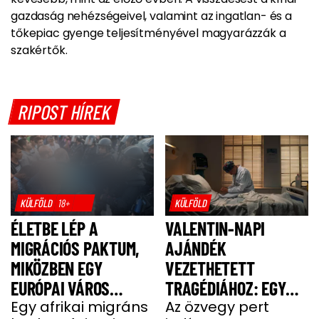
gazdaság nehézségeivel, valamint az ingatlan- és a
tőkepiac gyenge teljesítményével magyarázzák a
szakértők.
RIPOST HÍREK
KÜLFÖLD
18+
KÜLFÖLD
ÉLETBE LÉP A
VALENTIN-NAPI
MIGRÁCIÓS PAKTUM,
AJÁNDÉK
MIKÖZBEN EGY
VEZETHETETT
EURÓPAI VÁROS
TRAGÉDIÁHOZ: EGY
LÁNGOKBAN ÁLL A
Egy afrikai migráns
SAJT MIATT HALT MEG
Az özvegy pert