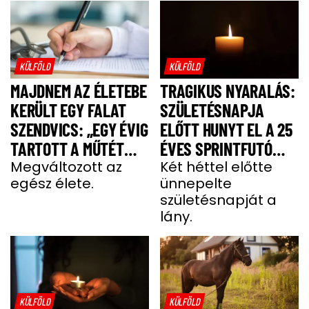
KÜLFÖLD
KÜLFÖLD
MAJDNEM AZ ÉLETEBE
TRAGIKUS NYARALÁS:
KERÜLT EGY FALAT
SZÜLETÉSNAPJA
SZENDVICS: „EGY ÉVIG
ELŐTT HUNYT EL A 25
TARTOTT A MŰTÉT
ÉVES SPRINTFUTÓ
UTÁNI FELÉPÜLÉS”
Megváltozott az
LÁNY
Két héttel előtte
egész élete.
ünnepelte
születésnapját a
lány.
KÜLFÖLD
KÜLFÖLD