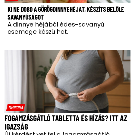
KI NE DOBD A GÖRÖGDINNYEHÉJAT, KÉSZÍTS BELŐLE
SAVANYÚSÁGOT
A dinnye héjából édes-savanyú
csemege készülhet.
MEDICINA
FOGAMZÁSGÁTLÓ TABLETTA ÉS HÍZÁS? ITT AZ
IGAZSÁG
Új kérdést vet fel a fogamzásgátló