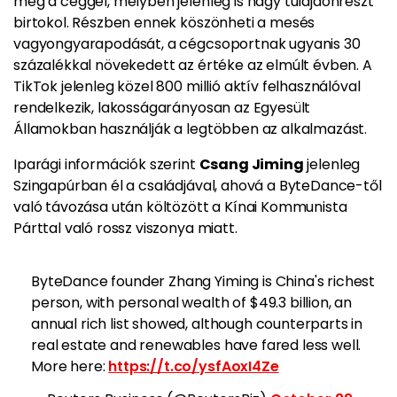
meg a céggel, melyben jelenleg is nagy tulajdonrészt
birtokol. Részben ennek köszönheti a mesés
vagyongyarapodását, a cégcsoportnak ugyanis 30
százalékkal növekedett az értéke az elmúlt évben. A
TikTok jelenleg közel 800 millió aktív felhasználóval
rendelkezik, lakosságarányosan az Egyesült
Államokban használják a legtöbben az alkalmazást.
Iparági információk szerint
Csang Jiming
jelenleg
Szingapúrban él a családjával, ahová a ByteDance-től
való távozása után költözött a Kínai Kommunista
Párttal való rossz viszonya miatt.
ByteDance founder Zhang Yiming is China's richest
person, with personal wealth of $49.3 billion, an
annual rich list showed, although counterparts in
real estate and renewables have fared less well.
More here:
https://t.co/ysfAoxI4Ze