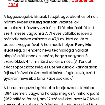
— Reuters Business (@ReutersBiz)
October 29,
2024
A leggazdagabb kínaiak listáját egyébként az elmúlt
három évben
Csung Sansan
vezette, aki
palackozott ásványvizek és üdítők eladásából tett
szert mesés vagyonra. A 71 éves vállalkozó idén a
második helyre csúszott a 47,9 milliárd dollárra
becsült vagyonával. A harmadik helyen
Pony Ma
Huateng
, a Tencent nevű technológiai vállalat
alapítója áll, annak ellenére, hogy a vagyona 13
százalékkal, 44,4 milliárd dollárra nőtt. (A Tancet
cégcsoport közösségi és üzenetküldő alkalmazások
fejlesztésével és üzemeltetésével foglalkozik, ezért
gyakran nevezik a kínai Facebooknak.)
A Hurun magazin legfrissebb listája szerint Kínában
1094 személy vagyona haladja meg az 5 milliárd jüant
(262 milliárd forint), ami 12 százalékkal, azaz 147 fővel
kevesebb, mint az előző évben. A visszaesést a kínai