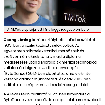
A TikTok alapítója lett Kína leggazdagabb embere
Csang Jiming
középosztálybeli családba született
1983-ban, a szülei köztisztviselők voltak. Az
egyetemen mikroelektronikai mérnöknek és
szoftvermérnöknek tanult, majd a diploma
megszerzése után a Microsoft amerikai technológai
vállalatnál dolgozott. A TikTok anyacégét
(ByteDance) 2012-ben alapította, amely eleinte
keresőoldalakat működtetett, és csak 2015-ben
indította el a népszerű videós közösségi oldalát.
A 41 éves techvállalkozó 2022-ben lemondott a
ByteDance vezetéséről, de a kapcsolata nem szakadt