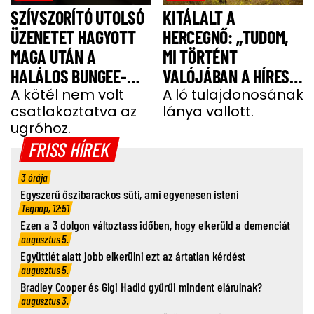
SZÍVSZORÍTÓ UTOLSÓ
KITÁLALT A
ÜZENETET HAGYOTT
HERCEGNŐ: „TUDOM,
MAGA UTÁN A
MI TÖRTÉNT
HALÁLOS BUNGEE-
VALÓJÁBAN A HÍRES
UGRÁS ELŐTT A
A kötél nem volt
SHERGAR CSŐDÖRREL”
A ló tulajdonosának
csatlakoztatva az
lánya vallott.
FIATAL NŐ
ugróhoz.
FRISS HÍREK
3 órája
Egyszerű őszibarackos süti, ami egyenesen isteni
Tegnap, 12:51
Ezen a 3 dolgon változtass időben, hogy elkerüld a demenciát
augusztus 5.
Együttlét alatt jobb elkerülni ezt az ártatlan kérdést
augusztus 5.
Bradley Cooper és Gigi Hadid gyűrűi mindent elárulnak?
augusztus 3.