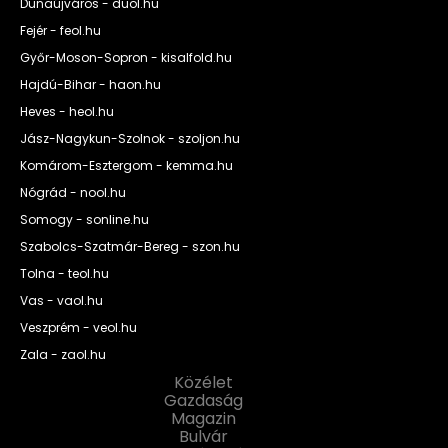
Dunaújváros - duol.hu
Fejér - feol.hu
Győr-Moson-Sopron - kisalfold.hu
Hajdú-Bihar - haon.hu
Heves - heol.hu
Jász-Nagykun-Szolnok - szoljon.hu
Komárom-Esztergom - kemma.hu
Nógrád - nool.hu
Somogy - sonline.hu
Szabolcs-Szatmár-Bereg - szon.hu
Tolna - teol.hu
Vas - vaol.hu
Veszprém - veol.hu
Zala - zaol.hu
Közélet
Gazdaság
Magazin
Bulvár