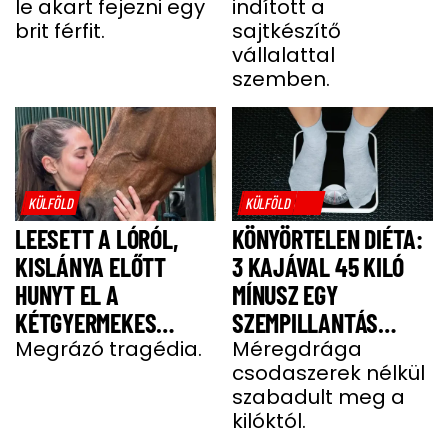
le akart fejezni egy
indított a
MIGRÁNSERŐSZAK
A FÉRJ
brit férfit.
sajtkészítő
MIATT
vállalattal
szemben.
KÜLFÖLD
KÜLFÖLD
LEESETT A LÓRÓL,
KÖNYÖRTELEN DIÉTA:
KISLÁNYA ELŐTT
3 KAJÁVAL 45 KILÓ
HUNYT EL A
MÍNUSZ EGY
KÉTGYERMEKES
SZEMPILLANTÁS
DONATELLA
Megrázó tragédia.
ALATT
Méregdrága
csodaszerek nélkül
szabadult meg a
kilóktól.