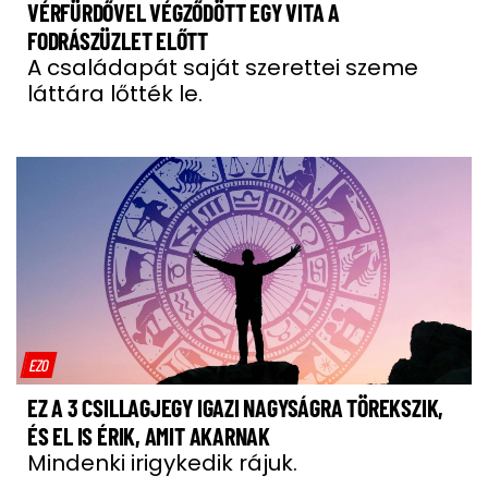
VÉRFÜRDŐVEL VÉGZŐDÖTT EGY VITA A
FODRÁSZÜZLET ELŐTT
A családapát saját szerettei szeme
láttára lőtték le.
EZO
EZ A 3 CSILLAGJEGY IGAZI NAGYSÁGRA TÖREKSZIK,
ÉS EL IS ÉRIK, AMIT AKARNAK
Mindenki irigykedik rájuk.