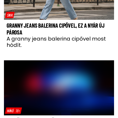
SIKK
GRANNY JEANS BALERINA CIPŐVEL, EZ A NYÁR ÚJ
PÁROSA
A granny jeans balerina cipővel most
hódít.
NÍNÓ
18+