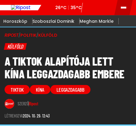
26°C
35°C
Horoszkóp
Szoboszlai Dominik
Meghan Markle
RIPOST
/
POLITIK
/
KÜLFÖLD
KÜLFÖLD
A TIKTOK ALAPÍTÓJA LETT
KÍNA LEGGAZDAGABB EMBERE
TIKTOK
KÍNA
LEGGAZDAGABB
SZERZŐ
Ripost
LÉTREHOZVA
2024. 10. 29. 12:43