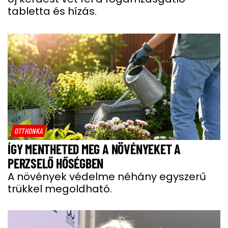
tabletta és hízás.
OTTHONKA
ÍGY MENTHETED MEG A NÖVÉNYEKET A
PERZSELŐ HŐSÉGBEN
A növények védelme néhány egyszerű
trükkel megoldható.