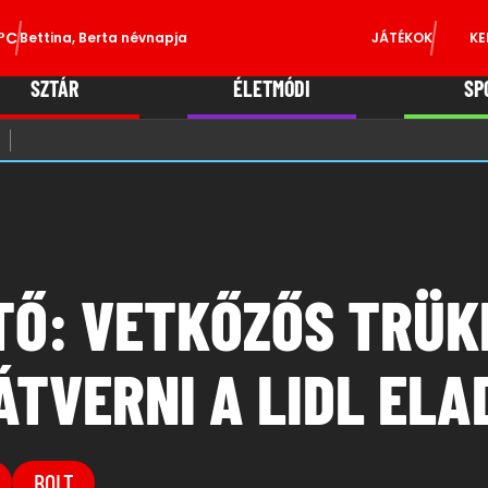
°C
Bettina, Berta névnapja
JÁTÉKOK
KE
SZTÁR
ÉLETMÓDI
SP
Ő: VETKŐZŐS TRÜK
TVERNI A LIDL ELA
BOLT