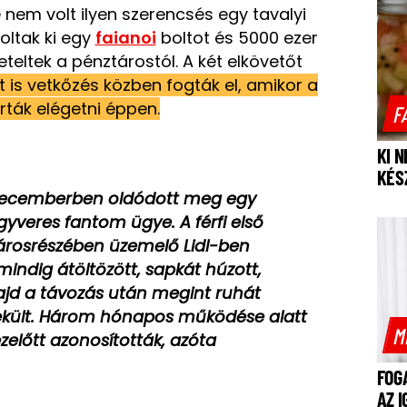
 nem volt ilyen szerencsés egy tavalyi
oltak ki egy
faianoi
boltot és 5000 ezer
veteltek a pénztárostól. A két elkövetőt
t is vetkőzés közben fogták el, amikor a
rták elégetni éppen.
F
KI 
KÉS
y decemberben oldódott meg egy
egyveres fantom ügye. A férfi első
városrészében üzemelő Lidl-ben
 mindig átöltözött, sapkát húzott,
ajd a távozás után megint ruhát
ekült. Három hónapos működése alatt
M
zelőtt azonosították, azóta
FOG
AZ 