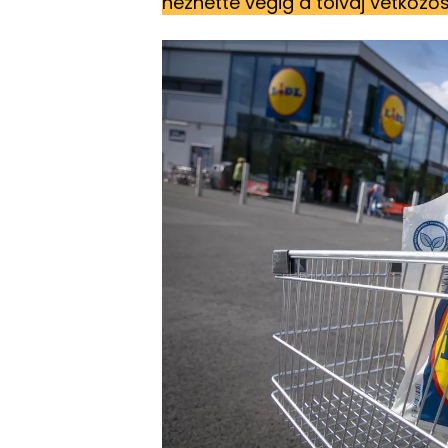
nézhette végig a tolvaj vetkőző