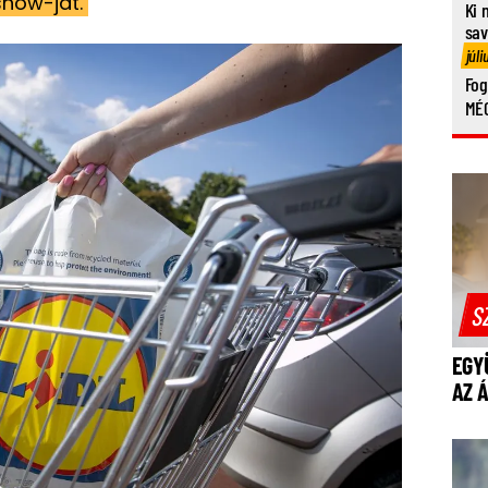
show-ját.
Ki 
sa
júli
Fog
MÉG
S
EGY
AZ 