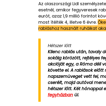
Az olaszországi Lidl személyzete
esetnél, amikor fegyveresek rab
eurót, azaz 1,9 millió forintot kö
most ítélték 4, illetve 6 évre.
Őke
rabláshoz használt ruháikat aka
Hétszer lőtt
Kilenc rablás után, taval
sokáig körözött, rejtélyes f
akcióját egy, a Róma déli 
követte el. A rablások előtt
napszemüveget vett fel, m
cserélt, majd autóval men
hétszer lőtt. Két hónappal e
fegyházban
ül.