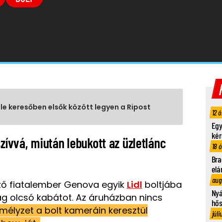
gle keresőben elsők között legyen a Ripost
12 ó
Egy
kér
szívvá, miután lebukott az üzletlánc
18 
Bra
elá
aug
ező fiatalember Genova egyik
Lidl
boltjába
Nyá
lag olcsó kabátot. Az áruházban nincs
hő
emélyzet a bolt kameráin keresztül
júli