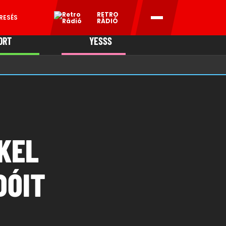
RETRO
RESÉS
RÁDIÓ
ORT
YESSS
MANI
KEL
DÓIT