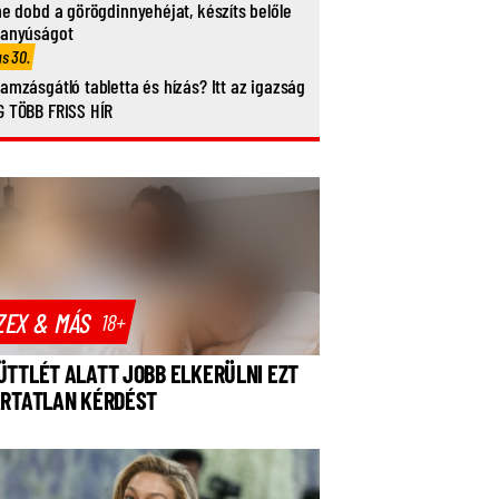
ne dobd a görögdinnyehéjat, készíts belőle
vanyúságot
us 30.
amzásgátló tabletta és hízás? Itt az igazság
 TÖBB FRISS HÍR
ZEX & MÁS
18+
ÜTTLÉT ALATT JOBB ELKERÜLNI EZT
ÁRTATLAN KÉRDÉST