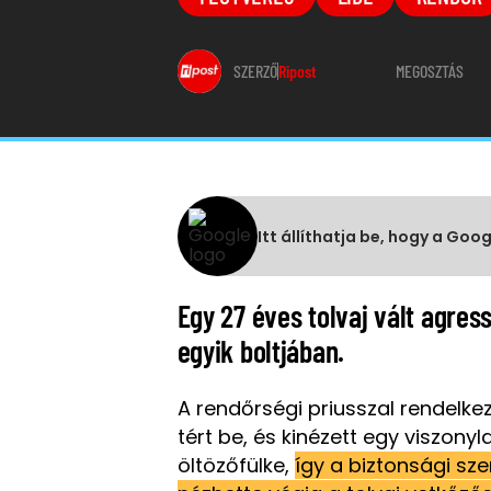
SZERZŐ
Ripost
MEGOSZTÁS
Itt állíthatja be, hogy a Goo
Egy 27 éves tolvaj vált agres
egyik boltjában.
A rendőrségi priusszal rendelk
tért be, és kinézett egy viszony
öltözőfülke,
így a biztonsági sz