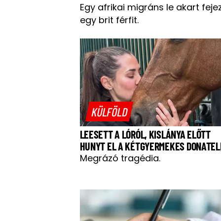
Egy afrikai migráns le akart feje
egy brit férfit.
KÜLFÖLD
LEESETT A LÓRÓL, KISLÁNYA ELŐTT
HUNYT EL A KÉTGYERMEKES DONATEL
Megrázó tragédia.