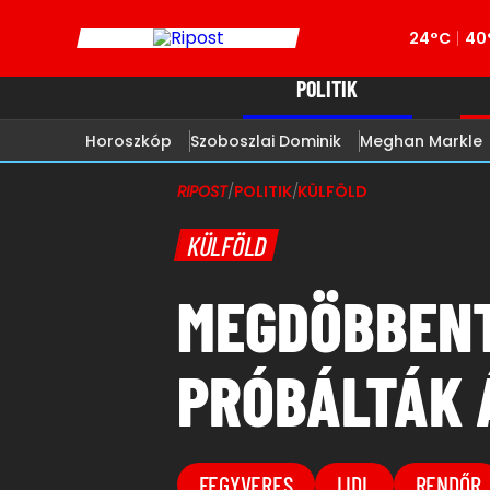
24°C
40
POLITIK
Horoszkóp
Szoboszlai Dominik
Meghan Markle
RIPOST
/
POLITIK
/
KÜLFÖLD
KÜLFÖLD
MEGDÖBBENT
PRÓBÁLTÁK Á
FEGYVERES
LIDL
RENDŐR