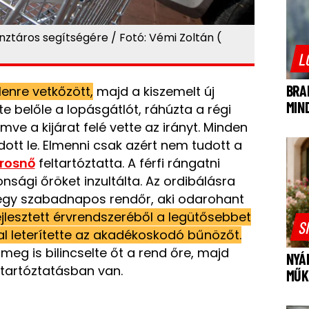
nztáros segítségére / Fotó: Vémi Zoltán (
L
BRA
lenre vetkőzött,
majd a kiszemelt új
MIN
te belőle a lopásgátlót, ráhúzta a régi
ömve a kijárat felé vette az irányt. Minden
tt le. Elmenni csak azért nem tudott a
rosnő
feltartóztatta. A férfi rángatni
nsági őröket inzultálta. Az ordibálásra
ó egy szabadnapos rendőr, aki odarohant
jlesztett érvrendszeréből a legütősebbet
S
l leterítette az akadékoskodó bűnözőt.
meg is bilincselte őt a rend őre, majd
NYÁ
letartóztatásban van.
MŰK