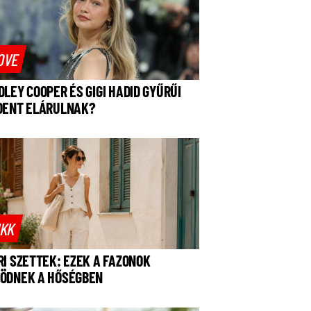
OVE
DLEY COOPER ÉS GIGI HADID GYŰRŰI
DENT ELÁRULNAK?
IKK
RI SZETTEK: EZEK A FAZONOK
ÖDNEK A HŐSÉGBEN