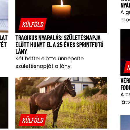
NYÁ
A g
mos
KÜLFÖLD
LAT
TRAGIKUS NYARALÁS: SZÜLETÉSNAPJA
TÉT
ELŐTT HUNYT EL A 25 ÉVES SPRINTFUTÓ
LÁNY
Két héttel előtte ünnepelte
születésnapját a lány.
N
VÉR
FOD
A c
látt
KÜLFÖLD