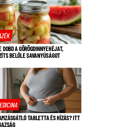
AZÉK
NE DOBD A GÖRÖGDINNYEHÉJAT,
ZÍTS BELŐLE SAVANYÚSÁGOT
EDICINA
AMZÁSGÁTLÓ TABLETTA ÉS HÍZÁS? ITT
IGAZSÁG