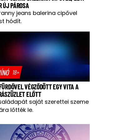
R ÚJ PÁROSA
ranny jeans balerina cipővel
t hódít.
ÍNÓ
18+
FÜRDŐVEL VÉGZŐDÖTT EGY VITA A
RÁSZÜZLET ELŐTT
saládapát saját szerettei szeme
ára lőtték le.