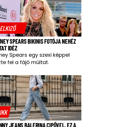
ELKIZŐ
TNEY SPEARS BIKINIS FOTÓJA NEHÉZ
TAT IDÉZ
tney Spears egy szexi képpel
te fel a fájó múltat.
IKK
NNY JEANS BALERINA CIPŐVEL, EZ A