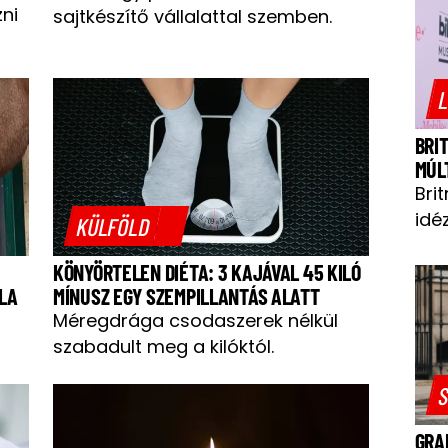
zni
sajtkészítő vállalattal szemben.
L
BRI
MÚL
Bri
idéz
KÜLFÖLD
KÖNYÖRTELEN DIÉTA: 3 KAJÁVAL 45 KILÓ
LA
MÍNUSZ EGY SZEMPILLANTÁS ALATT
Méregdrága csodaszerek nélkül
szabadult meg a kilóktól.
S
GRA