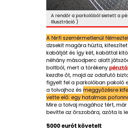
A rendőr a parkolóból sietett a pé
Illusztráció )
A férfi szemérmetlenül félmezte
dzsekit magára húzta, kifeszítet
kabátját és így két, kabáttal kit
néhány másodperc alatt játszódo
boltból, mert a törékeny
pénztá
kezdte őt, majd az odafutó bizto
figyelt fel a parkolóban pakol
a tolvajhoz és
meggyőzésre kife
vette elő: egy hatalmas pofonna
Mire a tolvaj magához tért, már 
bevitte az őrszobára, azóta is 
5000 eurót követelt