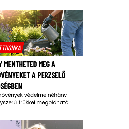
TTHONKA
Y MENTHETED MEG A
ÖVÉNYEKET A PERZSELŐ
ŐSÉGBEN
növények védelme néhány
yszerű trükkel megoldható.