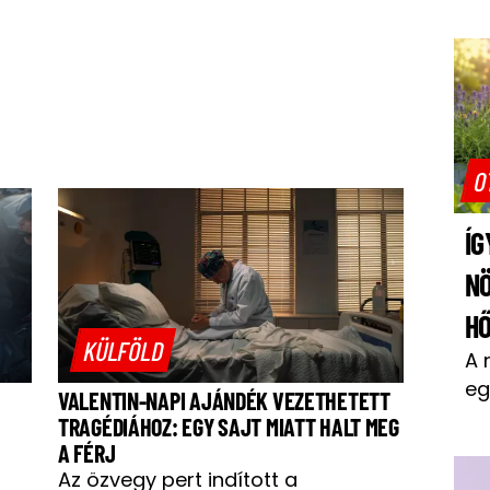
O
ÍG
N
H
KÜLFÖLD
A 
eg
VALENTIN-NAPI AJÁNDÉK VEZETHETETT
TRAGÉDIÁHOZ: EGY SAJT MIATT HALT MEG
A FÉRJ
Az özvegy pert indított a