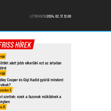
LÉTREHOZVA
2024. 02. 17. 12:00
FRISS HÍREK
rája
üttlét alatt jobb elkerülni ezt az ártatlan
dést
órája
dley Cooper és Gigi Hadid gyűrűi mindent
rulnak?
usztus 3.
ri szettek: ezek a fazonok működnek a
ségben
us 31.