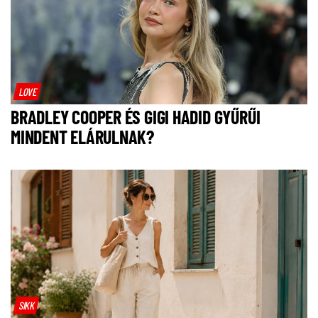
LOVE
BRADLEY COOPER ÉS GIGI HADID GYŰRŰI
MINDENT ELÁRULNAK?
SIKK