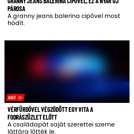
GRANNY JEANS BALERINA CIPŐVEL, EZ A NYÁR ÚJ
PÁROSA
A granny jeans balerina cipővel most
hódít.
NÍNÓ
18+
VÉRFÜRDŐVEL VÉGZŐDÖTT EGY VITA A
FODRÁSZÜZLET ELŐTT
A családapát saját szerettei szeme
láttára lőtték le.