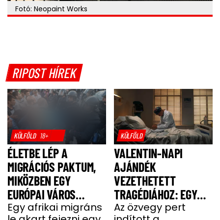
Fotó: Neopaint Works
RIPOST HÍREK
KÜLFÖLD
18+
KÜLFÖLD
ÉLETBE LÉP A
VALENTIN-NAPI
MIGRÁCIÓS PAKTUM,
AJÁNDÉK
MIKÖZBEN EGY
VEZETHETETT
EURÓPAI VÁROS
TRAGÉDIÁHOZ: EGY
LÁNGOKBAN ÁLL A
Egy afrikai migráns
SAJT MIATT HALT MEG
Az özvegy pert
le akart fejezni egy
indított a