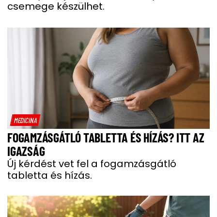
csemege készülhet.
MEDICINA
FOGAMZÁSGÁTLÓ TABLETTA ÉS HÍZÁS? ITT AZ
IGAZSÁG
Új kérdést vet fel a fogamzásgátló
tabletta és hízás.