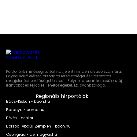
Portfóliónk minőségi tartalmat jelent minden olvasó számára.
Egyedülálló elérést, országos lefedettséget és változatos
megjelenési lehetőséget biztosít. Folyamatosan keressük az új
irányokat és fejlődési lehetőségeket. Ez jövőnk záloga.
Regionális hírportálok
Bács-Kiskun - baon.hu
Baranya - bama.hu
Békés - beol.hu
Borsod-Abaúj-Zemplén - boon.hu
Csongrád - delmagyar.hu