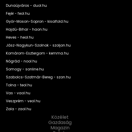
Dunaújváros - duol.hu
Fejér - feol.hu
Győr-Moson-Sopron - kisalfold.hu
Hajdú-Bihar - haon.hu
Heves - heol.hu
Jász-Nagykun-Szolnok - szoljon.hu
Komárom-Esztergom - kemma.hu
Nógrád - nool.hu
Somogy - sonline.hu
Szabolcs-Szatmár-Bereg - szon.hu
Tolna - teol.hu
Vas - vaol.hu
Veszprém - veol.hu
Zala - zaol.hu
Közélet
Gazdaság
Magazin