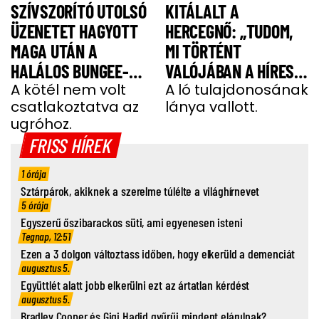
SZÍVSZORÍTÓ UTOLSÓ
KITÁLALT A
ÜZENETET HAGYOTT
HERCEGNŐ: „TUDOM,
MAGA UTÁN A
MI TÖRTÉNT
HALÁLOS BUNGEE-
VALÓJÁBAN A HÍRES
UGRÁS ELŐTT A
A kötél nem volt
SHERGAR CSŐDÖRREL”
A ló tulajdonosának
csatlakoztatva az
lánya vallott.
FIATAL NŐ
ugróhoz.
FRISS HÍREK
1 órája
Sztárpárok, akiknek a szerelme túlélte a világhírnevet
5 órája
Egyszerű őszibarackos süti, ami egyenesen isteni
Tegnap, 12:51
Ezen a 3 dolgon változtass időben, hogy elkerüld a demenciát
augusztus 5.
Együttlét alatt jobb elkerülni ezt az ártatlan kérdést
augusztus 5.
Bradley Cooper és Gigi Hadid gyűrűi mindent elárulnak?