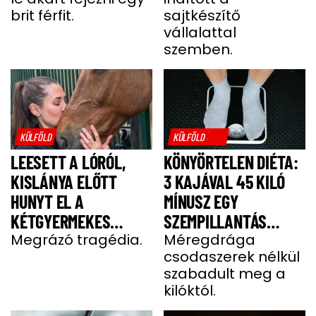
MIGRÁNSERŐSZAK
A FÉRJ
brit férfit.
sajtkészítő
MIATT
vállalattal
szemben.
KÜLFÖLD
KÜLFÖLD
LEESETT A LÓRÓL,
KÖNYÖRTELEN DIÉTA:
KISLÁNYA ELŐTT
3 KAJÁVAL 45 KILÓ
HUNYT EL A
MÍNUSZ EGY
KÉTGYERMEKES
SZEMPILLANTÁS
DONATELLA
Megrázó tragédia.
ALATT
Méregdrága
csodaszerek nélkül
szabadult meg a
kilóktól.