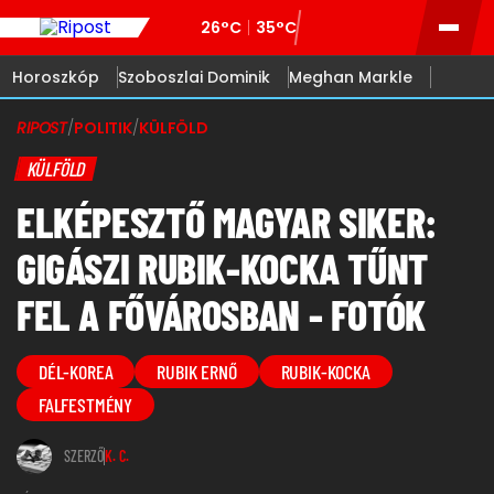
26°C
35°C
Horoszkóp
Szoboszlai Dominik
Meghan Markle
RIPOST
/
POLITIK
/
KÜLFÖLD
KÜLFÖLD
ELKÉPESZTŐ MAGYAR SIKER:
GIGÁSZI RUBIK-KOCKA TŰNT
FEL A FŐVÁROSBAN - FOTÓK
DÉL-KOREA
RUBIK ERNŐ
RUBIK-KOCKA
FALFESTMÉNY
SZERZŐ
K. C.