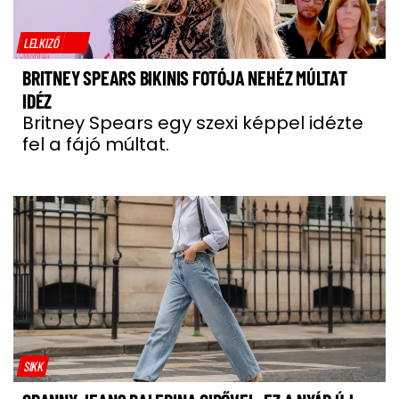
LELKIZŐ
BRITNEY SPEARS BIKINIS FOTÓJA NEHÉZ MÚLTAT
IDÉZ
Britney Spears egy szexi képpel idézte
fel a fájó múltat.
SIKK