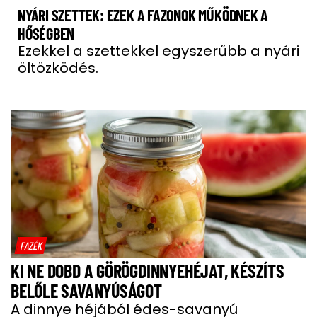
NYÁRI SZETTEK: EZEK A FAZONOK MŰKÖDNEK A
HŐSÉGBEN
Ezekkel a szettekkel egyszerűbb a nyári
öltözködés.
FAZÉK
KI NE DOBD A GÖRÖGDINNYEHÉJAT, KÉSZÍTS
BELŐLE SAVANYÚSÁGOT
A dinnye héjából édes-savanyú