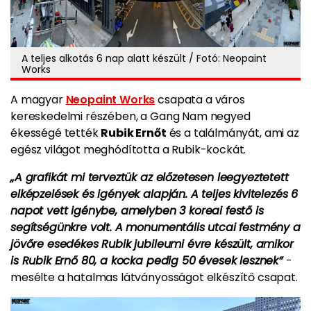
A teljes alkotás 6 nap alatt készült / Fotó: Neopaint
Works
A magyar
Neopaint Works
csapata a város
kereskedelmi részében, a Gang Nam negyed
ékességé tették
Rubik Ernőt
és a találmányát, ami az
egész világot meghódította a Rubik-kockát.
„A grafikát mi terveztük az előzetesen leegyeztetett
elképzelések és igények alapján. A teljes kivitelezés 6
napot vett igénybe, amelyben 3 koreai festő is
segítségünkre volt. A monumentális utcai festmény a
jövőre esedékes Rubik jubileumi évre készült, amikor
is Rubik Ernő 80, a kocka pedig 50 évesek lesznek”
-
mesélte a hatalmas látványosságot elkészítő csapat.