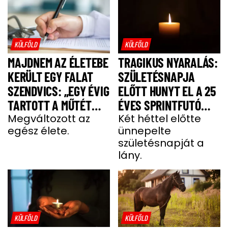
KÜLFÖLD
KÜLFÖLD
MAJDNEM AZ ÉLETEBE
TRAGIKUS NYARALÁS:
KERÜLT EGY FALAT
SZÜLETÉSNAPJA
SZENDVICS: „EGY ÉVIG
ELŐTT HUNYT EL A 25
TARTOTT A MŰTÉT
ÉVES SPRINTFUTÓ
UTÁNI FELÉPÜLÉS”
Megváltozott az
LÁNY
Két héttel előtte
egész élete.
ünnepelte
születésnapját a
lány.
KÜLFÖLD
KÜLFÖLD