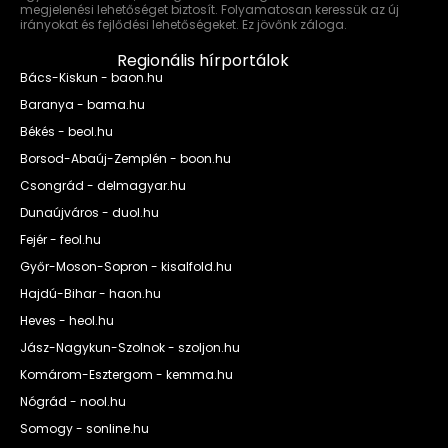
megjelenési lehetőséget biztosít. Folyamatosan keressük az új
irányokat és fejlődési lehetőségeket. Ez jövőnk záloga.
Regionális hírportálok
Bács-Kiskun - baon.hu
Baranya - bama.hu
Békés - beol.hu
Borsod-Abaúj-Zemplén - boon.hu
Csongrád - delmagyar.hu
Dunaújváros - duol.hu
Fejér - feol.hu
Győr-Moson-Sopron - kisalfold.hu
Hajdú-Bihar - haon.hu
Heves - heol.hu
Jász-Nagykun-Szolnok - szoljon.hu
Komárom-Esztergom - kemma.hu
Nógrád - nool.hu
Somogy - sonline.hu