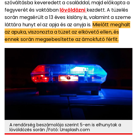
szóváltásba keveredett a családdal, majd előkapta a
fegyverét és vaktában
lövöldözni
kezdett. A tüzelés
során megsérült a 13 éves kislány is, valamint a szeme
láttára hunyt el az apja és az anyja is.
Mielőtt meghalt
az apuka, viszonozta a tüzet az elkövető ellen, és
ennek során megsebesítette az ámokfutó férfit.
A rendőrség beszámolója szerint 5-en is elhunytak a
lövöldözés során /Fotó: Unsplash.com