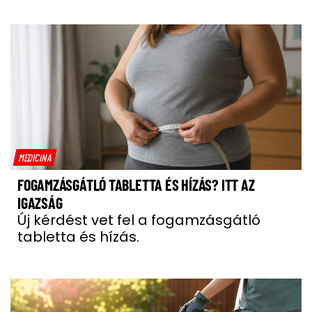
MEDICINA
FOGAMZÁSGÁTLÓ TABLETTA ÉS HÍZÁS? ITT AZ
IGAZSÁG
Új kérdést vet fel a fogamzásgátló
tabletta és hízás.