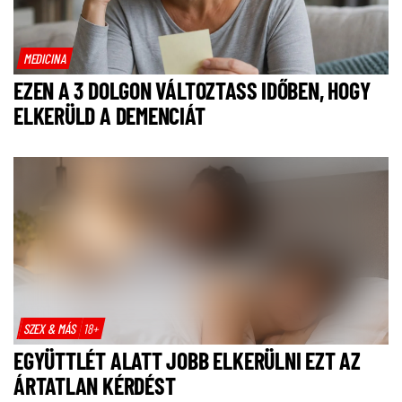
MEDICINA
EZEN A 3 DOLGON VÁLTOZTASS IDŐBEN, HOGY
ELKERÜLD A DEMENCIÁT
SZEX & MÁS
18+
EGYÜTTLÉT ALATT JOBB ELKERÜLNI EZT AZ
ÁRTATLAN KÉRDÉST