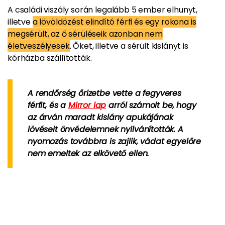
A családi viszály során legalább 5 ember elhunyt,
illetve
a lövöldözést elindító férfi és egy rokona is
megsérült, az ő sérüléseik azonban nem
életveszélyesek
. Őket, illetve a sérült kislányt is
kórházba szállították.
A rendőrség őrizetbe vette a fegyveres
férfit, és a
Mirror lap
arról számolt be, hogy
az árván maradt kislány apukájának
lövéseit önvédelemnek nyilvánították. A
nyomozás továbbra is zajlik, vádat egyelőre
nem emeltek az elkövető ellen.