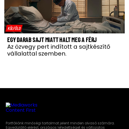
KÜLFÖLD
EGY DARAB SAJT MIATT HALT MEG A FÉRJ
Az özvegy pert indított a sajtkészítő
vállalattal szemben.
Portfóliónk minőségi tartalmat jelent minden olvasó számára.
Egyedülálló elérést, országos lefedettséget és változatos