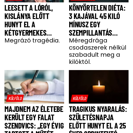
LEESETT A LÓRÓL,
KÖNYÖRTELEN DIÉTA:
KISLÁNYA ELŐTT
3 KAJÁVAL 45 KILÓ
HUNYT EL A
MÍNUSZ EGY
KÉTGYERMEKES
SZEMPILLANTÁS
DONATELLA
Megrázó tragédia.
ALATT
Méregdrága
csodaszerek nélkül
szabadult meg a
kilóktól.
KÜLFÖLD
KÜLFÖLD
MAJDNEM AZ ÉLETEBE
TRAGIKUS NYARALÁS:
KERÜLT EGY FALAT
SZÜLETÉSNAPJA
SZENDVICS: „EGY ÉVIG
ELŐTT HUNYT EL A 25