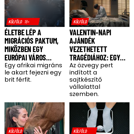
KÜLFÖLD
18+
KÜLFÖLD
ÉLETBE LÉP A
VALENTIN-NAPI
MIGRÁCIÓS PAKTUM,
AJÁNDÉK
MIKÖZBEN EGY
VEZETHETETT
EURÓPAI VÁROS
TRAGÉDIÁHOZ: EGY
LÁNGOKBAN ÁLL A
Egy afrikai migráns
SAJT MIATT HALT MEG
Az özvegy pert
le akart fejezni egy
indított a
MIGRÁNSERŐSZAK
A FÉRJ
brit férfit.
sajtkészítő
MIATT
vállalattal
szemben.
KÜLFÖLD
KÜLFÖLD