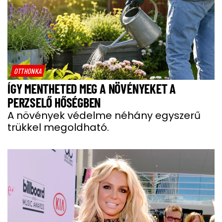
OTTHONKA
ÍGY MENTHETED MEG A NÖVÉNYEKET A
PERZSELŐ HŐSÉGBEN
A növények védelme néhány egyszerű
trükkel megoldható.