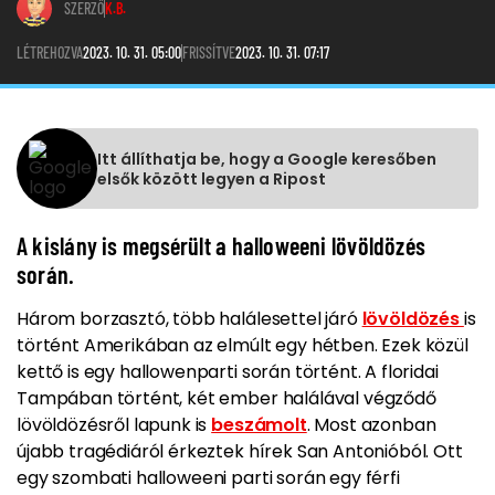
SZERZŐ
K.B.
LÉTREHOZVA
2023. 10. 31. 05:00
FRISSÍTVE
2023. 10. 31. 07:17
Itt állíthatja be, hogy a Google keresőben
elsők között legyen a Ripost
A kislány is megsérült a halloweeni lövöldözés
során.
Három borzasztó, több halálesettel járó
lövöldözés
is
történt Amerikában az elmúlt egy hétben. Ezek közül
kettő is egy hallowenparti során történt. A floridai
Tampában történt, két ember halálával végződő
lövöldözésről lapunk is
beszámolt
. Most azonban
újabb tragédiáról érkeztek hírek San Antonióból. Ott
egy szombati halloweeni parti során egy férfi