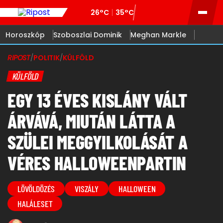
26°C
35°C
Horoszkóp
Szoboszlai Dominik
Meghan Markle
RIPOST
/
POLITIK
/
KÜLFÖLD
KÜLFÖLD
EGY 13 ÉVES KISLÁNY VÁLT
ÁRVÁVÁ, MIUTÁN LÁTTA A
SZÜLEI MEGGYILKOLÁSÁT A
VÉRES HALLOWEENPARTIN
LÖVÖLDÖZÉS
VISZÁLY
HALLOWEEN
HALÁLESET