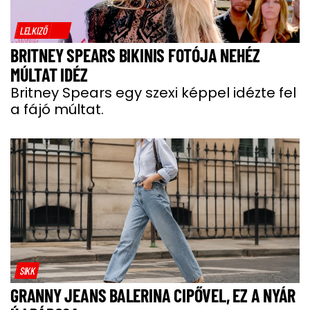
LELKIZŐ
BRITNEY SPEARS BIKINIS FOTÓJA NEHÉZ
MÚLTAT IDÉZ
Britney Spears egy szexi képpel idézte fel
a fájó múltat.
SIKK
GRANNY JEANS BALERINA CIPŐVEL, EZ A NYÁR