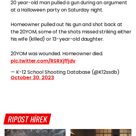
20 year-old man pulled a gun during an argument
at a Halloween party on Saturday night.
Homeowner pulled out his gun and shot back at
the 20YOM, some of the shots missed striking either
his wife (killed) or 13-year-old daughter.
20YOM was wounded. Homeowner died.
pic.twitter.com/RSRXjffjdv
— K-12 School Shooting Database (@K12ssdb)
October 30, 2023
RIPOST HÍREK