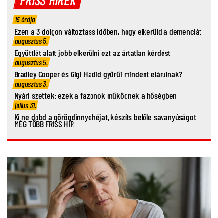
FRISS HÍREK
15 órája
Ezen a 3 dolgon változtass időben, hogy elkerüld a demenciát
augusztus 5.
Együttlét alatt jobb elkerülni ezt az ártatlan kérdést
augusztus 5.
Bradley Cooper és Gigi Hadid gyűrűi mindent elárulnak?
augusztus 3.
Nyári szettek: ezek a fazonok működnek a hőségben
július 31.
Ki ne dobd a görögdinnyehéjat, készíts belőle savanyúságot
MÉG TÖBB FRISS HÍR