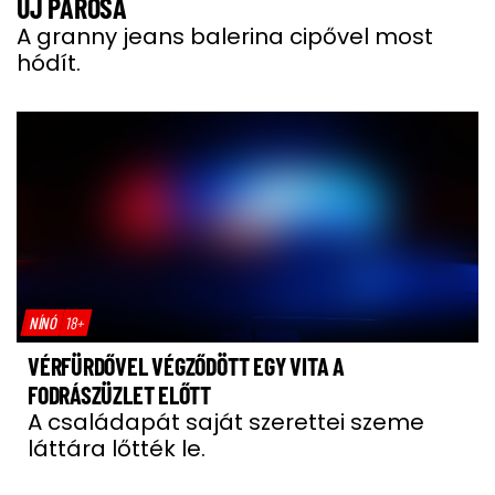
ÚJ PÁROSA
A granny jeans balerina cipővel most
hódít.
NÍNÓ
18+
VÉRFÜRDŐVEL VÉGZŐDÖTT EGY VITA A
FODRÁSZÜZLET ELŐTT
A családapát saját szerettei szeme
láttára lőtték le.