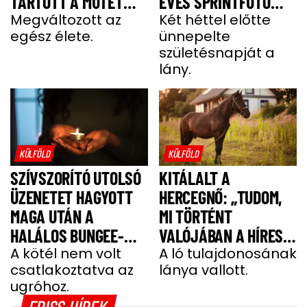
TARTOTT A MŰTÉT
ÉVES SPRINTFUTÓ
UTÁNI FELÉPÜLÉS”
Megváltozott az
LÁNY
Két héttel előtte
egész élete.
ünnepelte
születésnapját a
lány.
KÜLFÖLD
KÜLFÖLD
SZÍVSZORÍTÓ UTOLSÓ
KITÁLALT A
ÜZENETET HAGYOTT
HERCEGNŐ: „TUDOM,
MAGA UTÁN A
MI TÖRTÉNT
HALÁLOS BUNGEE-
VALÓJÁBAN A HÍRES
UGRÁS ELŐTT A
A kötél nem volt
SHERGAR CSŐDÖRREL”
A ló tulajdonosának
csatlakoztatva az
lánya vallott.
FIATAL NŐ
ugróhoz.