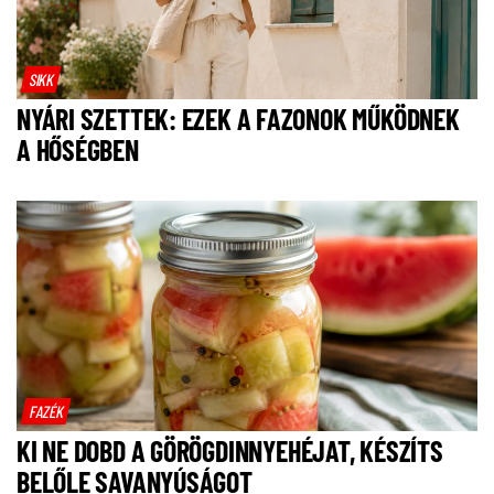
SIKK
NYÁRI SZETTEK: EZEK A FAZONOK MŰKÖDNEK
A HŐSÉGBEN
FAZÉK
KI NE DOBD A GÖRÖGDINNYEHÉJAT, KÉSZÍTS
BELŐLE SAVANYÚSÁGOT