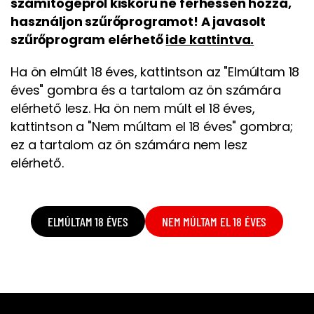
számítógépről kiskorú ne férhessen hozzá,
használjon szűrőprogramot! A javasolt
szűrőprogram elérhető
ide kattintva.
Ha ön elmúlt 18 éves, kattintson az "Elmúltam 18
éves" gombra és a tartalom az ön számára
elérhető lesz. Ha ön nem múlt el 18 éves,
kattintson a "Nem múltam el 18 éves" gombra;
ez a tartalom az ön számára nem lesz
elérhető.
ELMÚLTAM 18 ÉVES
NEM MÚLTAM EL 18 ÉVES