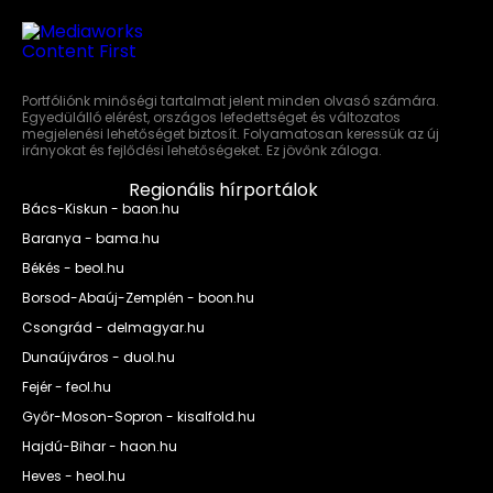
Portfóliónk minőségi tartalmat jelent minden olvasó számára.
Egyedülálló elérést, országos lefedettséget és változatos
megjelenési lehetőséget biztosít. Folyamatosan keressük az új
irányokat és fejlődési lehetőségeket. Ez jövőnk záloga.
Regionális hírportálok
Bács-Kiskun - baon.hu
Baranya - bama.hu
Békés - beol.hu
Borsod-Abaúj-Zemplén - boon.hu
Csongrád - delmagyar.hu
Dunaújváros - duol.hu
Fejér - feol.hu
Győr-Moson-Sopron - kisalfold.hu
Hajdú-Bihar - haon.hu
Heves - heol.hu