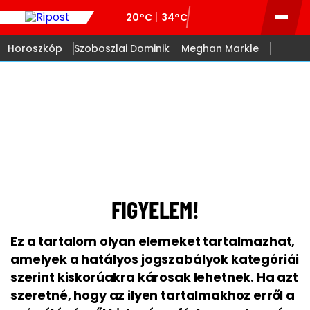
20°C
34°C
Horoszkóp
Szoboszlai Dominik
Meghan Markle
18
FIGYELEM!
Ez a tartalom olyan elemeket tartalmazhat,
amelyek a hatályos jogszabályok kategóriái
szerint kiskorúakra károsak lehetnek. Ha azt
szeretné, hogy az ilyen tartalmakhoz erről a