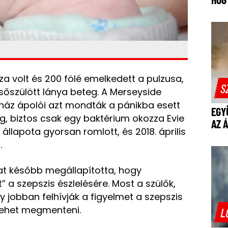
áza volt és 200 fölé emelkedett a pulzusa,
S
sőszülött lánya beteg. A Merseyside
rház ápolói azt mondták a pánikba esett
EGY
 biztos csak egy baktérium okozza Evie
AZ 
állapota gyorsan romlott, és 2018. április
.
lat később megállapította, hogy
” a szepszis észlelésére. Most a szülők,
y jobban felhívják a figyelmet a szepszis
t lehet megmenteni.
L