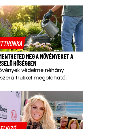
TTHONKA
 MENTHETED MEG A NÖVÉNYEKET A
ZSELŐ HŐSÉGBEN
övények védelme néhány
szerű trükkel megoldható.
ELKIZŐ