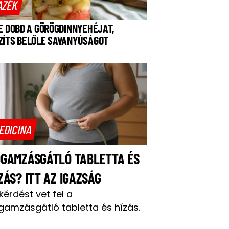
AZÉK
NE DOBD A GÖRÖGDINNYEHÉJAT,
ZÍTS BELŐLE SAVANYÚSÁGOT
EDICINA
OGAMZÁSGÁTLÓ TABLETTA ÉS
ZÁS? ITT AZ IGAZSÁG
 kérdést vet fel a
gamzásgátló tabletta és hízás.