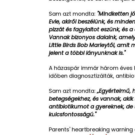
Sam azt mondta:
"Mindketten jó
Evie, akiről beszélünk, és minde
pizzát és fagylaltot eszünk, és a
Vannak bizonyos dalaink, amelye
Little Birds Bob Marleytől, amit
jelent a többi lányunknak is."
A házaspár immár három éves lán
időben diagnosztizálták, antibio
Sam azt mondta:
„Egyértelmű,
betegségekhez, és vannak, ak
antibiotikumot a gyereknek, de 
kulcsfontosságú."
Parents' heartbreaking warning