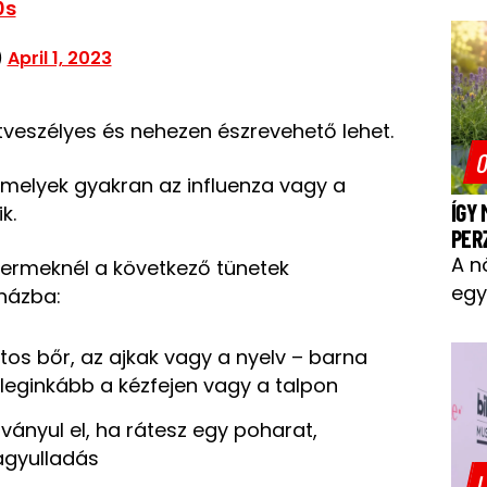
0s
)
April 1, 2023
tveszélyes és nehezen észrevehető lehet.
O
melyek gyakran az influenza vagy a
ÍGY
k.
PER
A n
ermeknél a következő tünetek
egy
rházba:
ltos bőr, az ajkak vagy a nyelv – barna
 leginkább a kézfejen vagy a talpon
ványul el, ha rátesz egy poharat,
agyulladás
L