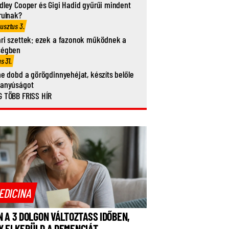
dley Cooper és Gigi Hadid gyűrűi mindent
rulnak?
usztus 3.
ri szettek: ezek a fazonok működnek a
ségben
us 31.
ne dobd a görögdinnyehéjat, készíts belőle
vanyúságot
 TÖBB FRISS HÍR
EDICINA
N A 3 DOLGON VÁLTOZTASS IDŐBEN,
Y ELKERÜLD A DEMENCIÁT