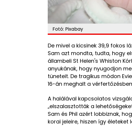
Fotó: Pixabay
De mivel a kicsinek 39,9 fokos l
Sam azt mondta, tudta, hogy el
állambeli St Helen's Whiston Kó
anyukának, hogy nyugodjon meg,
tüneteit. De tragikus módon Evie 
16-án meghalt a vérfertőzésben
A halálával kapcsolatos vizsgá
„elszalasztották a lehetőségeket
Sam és Phil azért lobbiznak, hog
korai jeleire, hiszen így életeke