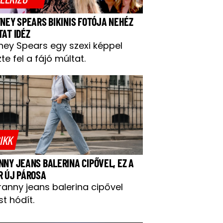
TNEY SPEARS BIKINIS FOTÓJA NEHÉZ
TAT IDÉZ
tney Spears egy szexi képpel
te fel a fájó múltat.
IKK
NNY JEANS BALERINA CIPŐVEL, EZ A
R ÚJ PÁROSA
ranny jeans balerina cipővel
t hódít.