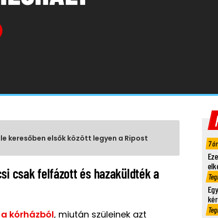
gle keresőben elsők között legyen a Ripost
7 ó
Eze
elk
si csak felfázott és hazaküldték a
Teg
Egy
kér
Teg
 a kórházból
, miután szüleinek azt