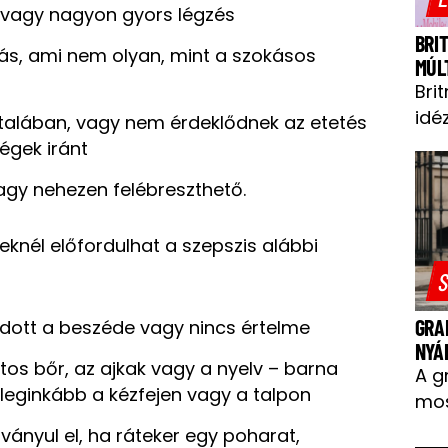
 vagy nagyon gyors légzés
BRI
ás, ami nem olyan, mint a szokásos
MÚL
Bri
idéz
talában, vagy nem érdeklődnek az etetés
égek iránt
gy nehezen felébreszthető.
knél előfordulhat a szepszis alábbi
S
GRA
ódott a beszéde vagy nincs értelme
NYÁ
ltos bőr, az ajkak vagy a nyelv – barna
A g
 leginkább a kézfejen vagy a talpon
mos
ványul el, ha ráteker egy poharat,