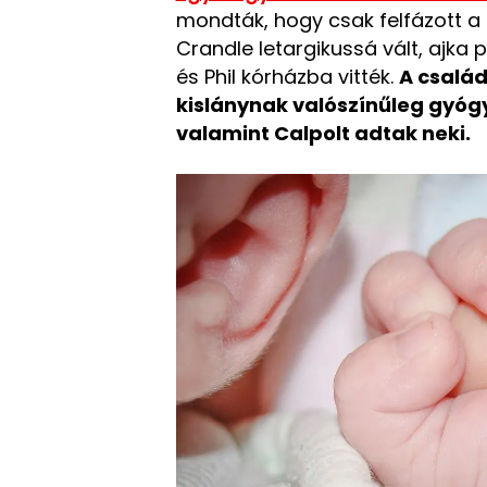
mondták, hogy csak felfázott a 
Crandle letargikussá vált, ajka p
és Phil kórházba vitték.
A csalá
kislánynak valószínűleg gyógy
valamint Calpolt adtak neki.