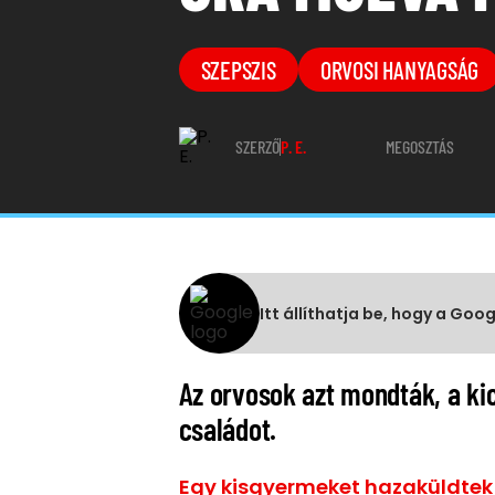
SZEPSZIS
ORVOSI HANYAGSÁG
SZERZŐ
P. E.
MEGOSZTÁS
Itt állíthatja be, hogy a Goo
Az orvosok azt mondták, a kic
családot.
Egy kisgyermeket hazaküldtek