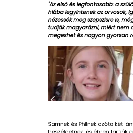
"Az első és legfontosabb: a szül
hiába legyintenek az orvosok, ige
nézessék meg szepszisre is, még
tudják magyarázni, miért nem az
megeshet és nagyon gyorsan ro
Samnek és Philnek azóta két lánya 
beszélgetnek, és ébren tartják a