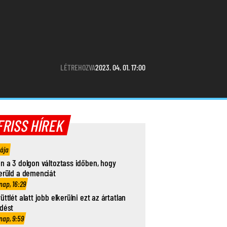
LÉTREHOZVA
2023. 04. 01. 17:00
FRISS HÍREK
rája
n a 3 dolgon változtass időben, hogy
erüld a demenciát
nap, 16:29
üttlét alatt jobb elkerülni ezt az ártatlan
dést
nap, 9:59