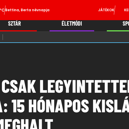
°C
Bettina, Berta névnapja
JÁTÉKOK
KE
SZTÁR
ÉLETMÓDI
SP
 CSAK LEGYINTETTE
: 15 HÓNAPOS KISL
MEGHALT