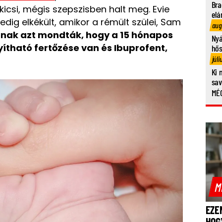
Bra
kicsi, mégis szepszisben halt meg. Evie
elá
edig elkékült, amikor a rémült szülei, Sam
aug
dnak azt mondták, hogy a 15 hónapos
Nyá
ítható fertőzése van és Ibuprofent,
hő
júli
Ki 
sa
MÉG
M
EZE
HOG