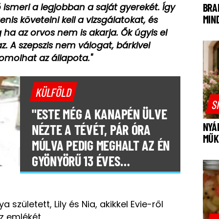
ő ismeri a legjobban a saját gyerekét. Így
BRA
MIN
nis követelni kell a vizsgálatokat, és
 ha az orvos nem is akarja. Ők úgyis el
. A szepszis nem válogat, bárkivel
molhat az állapota."
KÜLFÖLD
S
"ESTE MÉG A KANAPÉN ÜLVE
NYÁ
NÉZTE A TÉVÉT, PÁR ÓRA
MŰK
MÚLVA PEDIG MEGHALT AZ ÉN
GYÖNYÖRŰ 13 ÉVES
KISLÁNYOM"
született, Lily és Nia, akikkel Evie-ről
z emlékét.