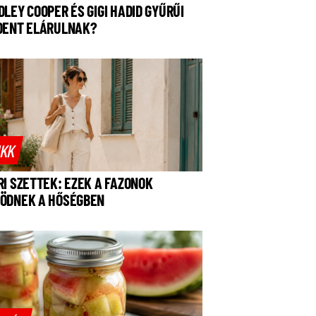
DLEY COOPER ÉS GIGI HADID GYŰRŰI
DENT ELÁRULNAK?
IKK
RI SZETTEK: EZEK A FAZONOK
ÖDNEK A HŐSÉGBEN