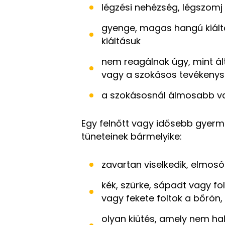
légzési nehézség, légszomj
gyenge, magas hangú kiált
kiáltásuk
nem reagálnak úgy, mint ál
vagy a szokásos tevékenys
a szokásosnál álmosabb va
Egy felnőtt vagy idősebb gyerme
tüneteinek bármelyike:
zavartan viselkedik, elmos
kék, szürke, sápadt vagy fo
vagy fekete foltok a bőrön,
olyan kiütés, amely nem hal