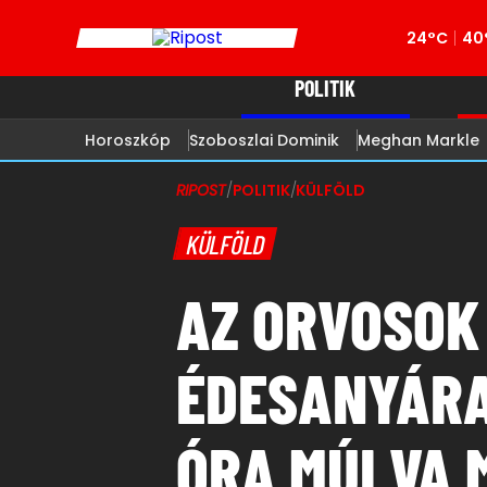
24°C
40
POLITIK
Horoszkóp
Szoboszlai Dominik
Meghan Markle
RIPOST
/
POLITIK
/
KÜLFÖLD
KÜLFÖLD
AZ ORVOSOK
ÉDESANYÁRA
ÓRA MÚLVA 