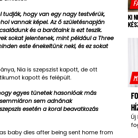
F
l tudják, hogy van egy nagy testvérük,
KI 
nhol vannak képei. Az ő születésnapján
KÉS
 családunk és a barátaink is ezt teszik.
k sokat jelentenek, mint például a Three
 minden este énekeltünk neki, és ez sokat
ya, Nia is szepszist kapott, de ott
M
tikumot kapott és felépült.
 hogy egyes tünetek hasonlóak más
F
ik semmiáron sem adnának
HÍ
szepszis esetén a korai beavatkozás
Új
fo
 as baby dies after being sent home from