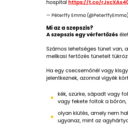
hospital
https://t.co/rJxcXAx4
— Péterffy Emma (@PeterffyEmma
Mi az a szepszis?
A szepszis egy vérfertőzés
éle
Számos lehetséges tünet van, a
mellkasi fertőzés tüneteit tükrözi
Ha egy csecsemőnél vagy kisgy
jelentkeznek, azonnal vigyék kó
kék, szürke, sápadt vagy fo
vagy fekete foltok a bőrön,
olyan kiütés, amely nem hal
ugyanaz, mint az agyhárty