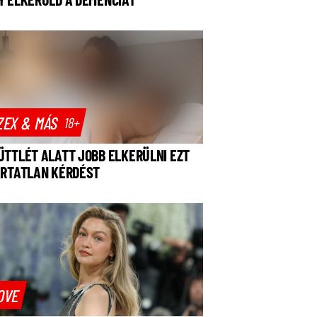
ZEX & MÁS
18+
ÜTTLÉT ALATT JOBB ELKERÜLNI EZT
ÁRTATLAN KÉRDÉST
OVE