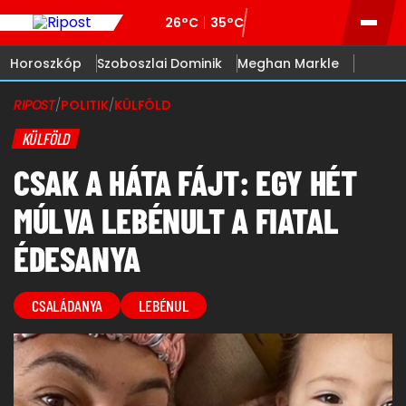
26°C
35°C
Horoszkóp
Szoboszlai Dominik
Meghan Markle
RIPOST
/
POLITIK
/
KÜLFÖLD
KÜLFÖLD
CSAK A HÁTA FÁJT: EGY HÉT
MÚLVA LEBÉNULT A FIATAL
ÉDESANYA
CSALÁDANYA
LEBÉNUL