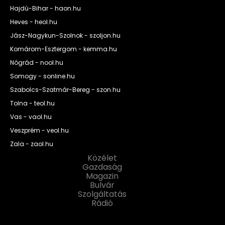
Hajdú-Bihar - haon.hu
Heves - heol.hu
Jász-Nagykun-Szolnok - szoljon.hu
Komárom-Esztergom - kemma.hu
Nógrád - nool.hu
Somogy - sonline.hu
Szabolcs-Szatmár-Bereg - szon.hu
Tolna - teol.hu
Vas - vaol.hu
Veszprém - veol.hu
Zala - zaol.hu
Közélet
Gazdaság
Magazin
Bulvár
Szolgáltatás
Rádió