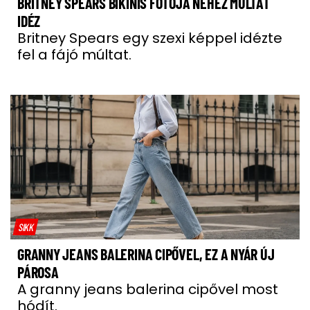
BRITNEY SPEARS BIKINIS FOTÓJA NEHÉZ MÚLTAT
IDÉZ
Britney Spears egy szexi képpel idézte
fel a fájó múltat.
SIKK
GRANNY JEANS BALERINA CIPŐVEL, EZ A NYÁR ÚJ
PÁROSA
A granny jeans balerina cipővel most
hódít.