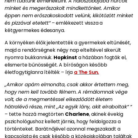
nem tudtunk elmenekülni. A hálószobájába hurcolt
minket és megerőszakolt mindkettőnket. Amikor
éppen nem erőszakoskodott velünk, kikötözött minket
és pizzával etetett”
– emlékezett vissza a
kétgyermekes édesanya.
A környéken élők jelentették a gyermekek eltűnését,
majd a rendőrségnek négy nap elteltével sikerült
nyomra bukkanniuk.
Hopkinst
a házában fogták el,
elismerte bűnösségét. A bíróságon később
életfogytiglanra ítélték – írja
a The Sun.
„Amikor apám elmondta, csak akkor értettem meg,
hogy nem kell tovább félnem. A rémálomnak vége
volt, de a megmentéssel elkezdődött életem
hátralévő része, mint „Az egyik lány, akit elraboltak” ”
– tette hozzá megtörten
Charlene
, akinek évekig
pszichológushoz kellett járnia, hogy feldolgozza a
történteket. Barátnőjével azonnal megszakadt a
kapcsolata és csak később a középiskolában találtak