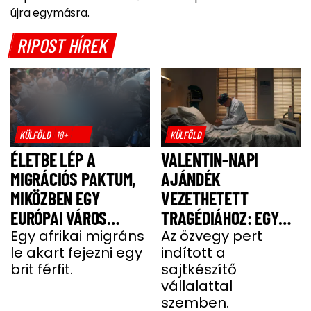
újra egymásra.
RIPOST HÍREK
KÜLFÖLD
18+
KÜLFÖLD
ÉLETBE LÉP A
VALENTIN-NAPI
MIGRÁCIÓS PAKTUM,
AJÁNDÉK
MIKÖZBEN EGY
VEZETHETETT
EURÓPAI VÁROS
TRAGÉDIÁHOZ: EGY
LÁNGOKBAN ÁLL A
Egy afrikai migráns
SAJT MIATT HALT MEG
Az özvegy pert
le akart fejezni egy
indított a
MIGRÁNSERŐSZAK
A FÉRJ
brit férfit.
sajtkészítő
MIATT
vállalattal
szemben.