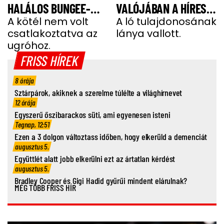
HALÁLOS BUNGEE-
VALÓJÁBAN A HÍRES
UGRÁS ELŐTT A
A kötél nem volt
SHERGAR CSŐDÖRREL”
A ló tulajdonosának
csatlakoztatva az
lánya vallott.
FIATAL NŐ
ugróhoz.
FRISS HÍREK
8 órája
Sztárpárok, akiknek a szerelme túlélte a világhírnevet
12 órája
Egyszerű őszibarackos süti, ami egyenesen isteni
Tegnap, 12:51
Ezen a 3 dolgon változtass időben, hogy elkerüld a demenciát
augusztus 5.
Együttlét alatt jobb elkerülni ezt az ártatlan kérdést
augusztus 5.
Bradley Cooper és Gigi Hadid gyűrűi mindent elárulnak?
MÉG TÖBB FRISS HÍR