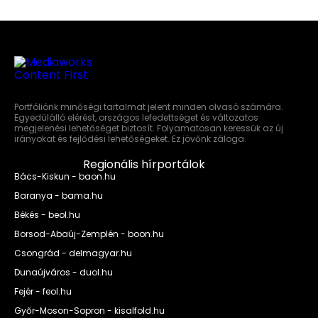
Portfóliónk minőségi tartalmat jelent minden olvasó számára.
Egyedülálló elérést, országos lefedettséget és változatos
megjelenési lehetőséget biztosít. Folyamatosan keressük az új
irányokat és fejlődési lehetőségeket. Ez jövőnk záloga.
Regionális hírportálok
Bács-Kiskun - baon.hu
Baranya - bama.hu
Békés - beol.hu
Borsod-Abaúj-Zemplén - boon.hu
Csongrád - delmagyar.hu
Dunaújváros - duol.hu
Fejér - feol.hu
Győr-Moson-Sopron - kisalfold.hu