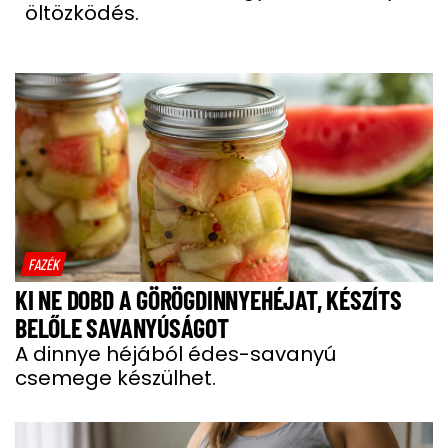
öltözködés.
FAZÉK
KI NE DOBD A GÖRÖGDINNYEHÉJAT, KÉSZÍTS
BELŐLE SAVANYÚSÁGOT
A dinnye héjából édes-savanyú
csemege készülhet.