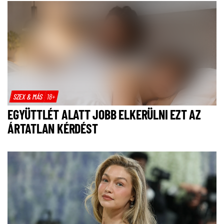
SZEX & MÁS
18+
EGYÜTTLÉT ALATT JOBB ELKERÜLNI EZT AZ
ÁRTATLAN KÉRDÉST