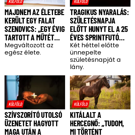
KÜLFÖLD
KÜLFÖLD
MAJDNEM AZ ÉLETEBE
TRAGIKUS NYARALÁS:
KERÜLT EGY FALAT
SZÜLETÉSNAPJA
SZENDVICS: „EGY ÉVIG
ELŐTT HUNYT EL A 25
TARTOTT A MŰTÉT
ÉVES SPRINTFUTÓ
UTÁNI FELÉPÜLÉS”
Megváltozott az
LÁNY
Két héttel előtte
egész élete.
ünnepelte
születésnapját a
lány.
KÜLFÖLD
KÜLFÖLD
SZÍVSZORÍTÓ UTOLSÓ
KITÁLALT A
ÜZENETET HAGYOTT
HERCEGNŐ: „TUDOM,
MAGA UTÁN A
MI TÖRTÉNT