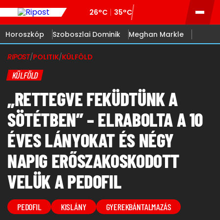
26°C
35°C
Horoszkóp
Szoboszlai Dominik
Meghan Markle
RIPOST
/
POLITIK
/
KÜLFÖLD
KÜLFÖLD
„RETTEGVE FEKÜDTÜNK A
SÖTÉTBEN” – ELRABOLTA A 10
ÉVES LÁNYOKAT ÉS NÉGY
NAPIG ERŐSZAKOSKODOTT
VELÜK A PEDOFIL
PEDOFIL
KISLÁNY
GYEREKBÁNTALMAZÁS