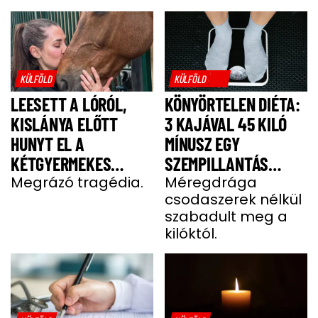
KÜLFÖLD
KÜLFÖLD
LEESETT A LÓRÓL,
KÖNYÖRTELEN DIÉTA:
KISLÁNYA ELŐTT
3 KAJÁVAL 45 KILÓ
HUNYT EL A
MÍNUSZ EGY
KÉTGYERMEKES
SZEMPILLANTÁS
DONATELLA
Megrázó tragédia.
ALATT
Méregdrága
csodaszerek nélkül
szabadult meg a
kilóktól.