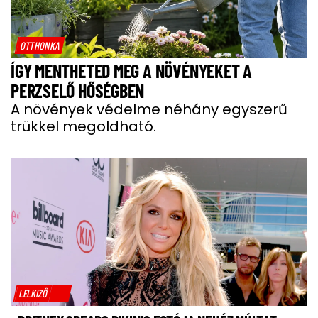
OTTHONKA
ÍGY MENTHETED MEG A NÖVÉNYEKET A
PERZSELŐ HŐSÉGBEN
A növények védelme néhány egyszerű
trükkel megoldható.
LELKIZŐ