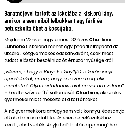
Barátnőjével tartott az iskolába a kiskorú lány,
amikor a semmiből felbukkant egy férfi és
betuszkolta őket a kocsijába.
Majdnem 22 éve, hogy a most 32 éves
Charlene
Lunnonot
iskolába menet egy pedofil elragadta az
utcáról. Kétgyermekes édesanyaként, csak most
tudott először beszélni az őt ért szörnyűségekről.
„Nézem, ahogy a lányaim kinyitják a karácsonyi
ajándékokat, érzem, hogy a szívem megtelik
szeretettel. Olyan ártatlanok, mint én voltam valaha
”
– kezdte szívszorító vallomását
Charlene
, aki csakis
gyermekei miatt mesélte el a történteket.
A nő gyermekkora amúgy sem volt könnyű, édesanyja
alkoholizmusa miatt kétévesen nevelőszülőkhöz
került, ahol verték. Anyja halála után apja magához