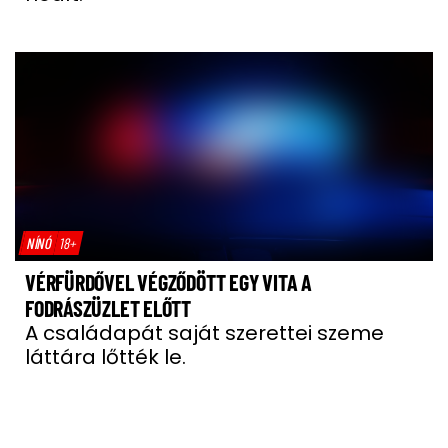
NÍNÓ
18+
VÉRFÜRDŐVEL VÉGZŐDÖTT EGY VITA A
FODRÁSZÜZLET ELŐTT
A családapát saját szerettei szeme
láttára lőtték le.