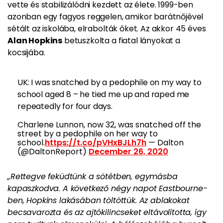
vette és stabilizálódni kezdett az élete. 1999-ben
azonban egy fagyos reggelen, amikor barátnőjével
sétált az iskolába, elrabolták őket. Az akkor 45 éves
Alan Hopkins
betuszkolta a fiatal lányokat a
kocsijába.
UK: I was snatched by a pedophile on my way to
school aged 8 – he tied me up and raped me
repeatedly for four days.
Charlene Lunnon, now 32, was snatched off the
street by a pedophile on her way to
school.
https://t.co/pVHxBJLh7h
— Dalton
(@DaltonReport)
December 26, 2020
„Rettegve feküdtünk a sötétben, egymásba
kapaszkodva. A következő négy napot Eastbourne-
ben, Hopkins lakásában töltöttük. Az ablakokat
becsavarozta és az ajtókilincseket eltávolította, így