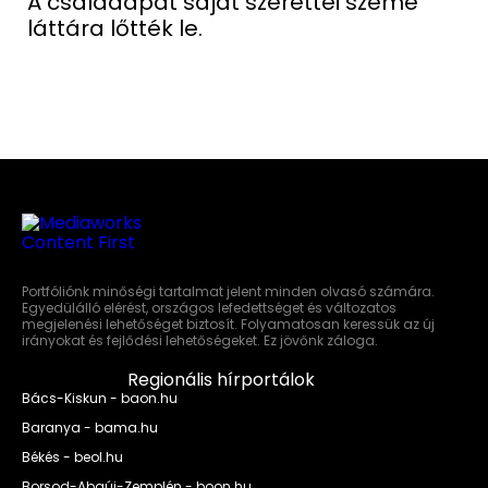
A családapát saját szerettei szeme
láttára lőtték le.
Portfóliónk minőségi tartalmat jelent minden olvasó számára.
Egyedülálló elérést, országos lefedettséget és változatos
megjelenési lehetőséget biztosít. Folyamatosan keressük az új
irányokat és fejlődési lehetőségeket. Ez jövőnk záloga.
Regionális hírportálok
Bács-Kiskun - baon.hu
Baranya - bama.hu
Békés - beol.hu
Borsod-Abaúj-Zemplén - boon.hu