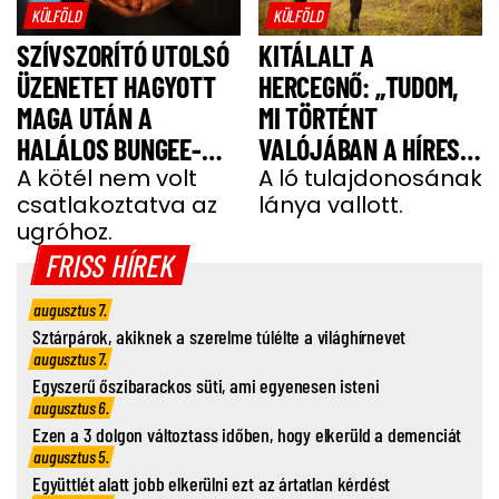
KÜLFÖLD
KÜLFÖLD
SZÍVSZORÍTÓ UTOLSÓ
KITÁLALT A
ÜZENETET HAGYOTT
HERCEGNŐ: „TUDOM,
MAGA UTÁN A
MI TÖRTÉNT
HALÁLOS BUNGEE-
VALÓJÁBAN A HÍRES
UGRÁS ELŐTT A
A kötél nem volt
SHERGAR CSŐDÖRREL”
A ló tulajdonosának
csatlakoztatva az
lánya vallott.
FIATAL NŐ
ugróhoz.
FRISS HÍREK
augusztus 7.
Sztárpárok, akiknek a szerelme túlélte a világhírnevet
augusztus 7.
Egyszerű őszibarackos süti, ami egyenesen isteni
augusztus 6.
Ezen a 3 dolgon változtass időben, hogy elkerüld a demenciát
augusztus 5.
Együttlét alatt jobb elkerülni ezt az ártatlan kérdést