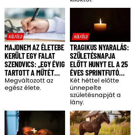
KÜLFÖLD
KÜLFÖLD
MAJDNEM AZ ÉLETEBE
TRAGIKUS NYARALÁS:
KERÜLT EGY FALAT
SZÜLETÉSNAPJA
SZENDVICS: „EGY ÉVIG
ELŐTT HUNYT EL A 25
TARTOTT A MŰTÉT
ÉVES SPRINTFUTÓ
UTÁNI FELÉPÜLÉS”
Megváltozott az
LÁNY
Két héttel előtte
egész élete.
ünnepelte
születésnapját a
lány.