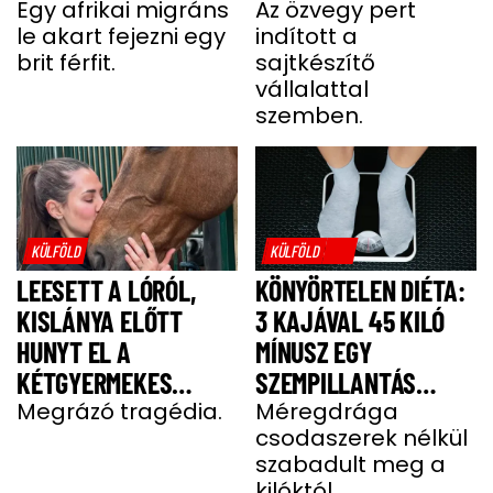
LÁNGOKBAN ÁLL A
Egy afrikai migráns
SAJT MIATT HALT MEG
Az özvegy pert
le akart fejezni egy
indított a
MIGRÁNSERŐSZAK
A FÉRJ
brit férfit.
sajtkészítő
MIATT
vállalattal
szemben.
KÜLFÖLD
KÜLFÖLD
LEESETT A LÓRÓL,
KÖNYÖRTELEN DIÉTA:
KISLÁNYA ELŐTT
3 KAJÁVAL 45 KILÓ
HUNYT EL A
MÍNUSZ EGY
KÉTGYERMEKES
SZEMPILLANTÁS
DONATELLA
Megrázó tragédia.
ALATT
Méregdrága
csodaszerek nélkül
szabadult meg a
kilóktól.