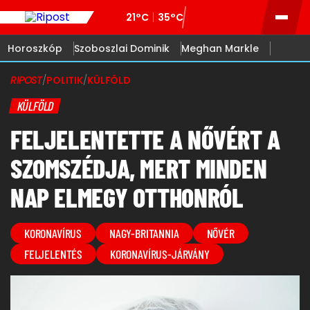
21°C
35°C
Horoszkóp
Szoboszlai Dominik
Meghan Markle
RIPOST
/
POLITIK
/
KÜLFÖLD
KÜLFÖLD
FELJELENTETTE A NŐVÉRT A
SZOMSZÉDJA, MERT MINDEN
NAP ELMEGY OTTHONRÓL
KORONAVÍRUS
NAGY-BRITANNIA
NŐVÉR
FELJELENTÉS
KORONAVÍRUS-JÁRVÁNY