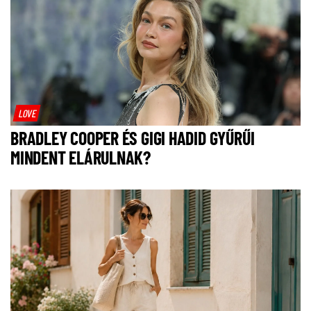
LOVE
BRADLEY COOPER ÉS GIGI HADID GYŰRŰI
MINDENT ELÁRULNAK?