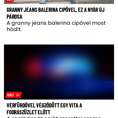
GRANNY JEANS BALERINA CIPŐVEL, EZ A NYÁR ÚJ
PÁROSA
A granny jeans balerina cipővel most
hódít.
NÍNÓ
18+
VÉRFÜRDŐVEL VÉGZŐDÖTT EGY VITA A
FODRÁSZÜZLET ELŐTT