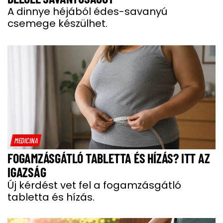
A dinnye héjából édes-savanyú
csemege készülhet.
MEDICINA
FOGAMZÁSGÁTLÓ TABLETTA ÉS HÍZÁS? ITT AZ
IGAZSÁG
Új kérdést vet fel a fogamzásgátló
tabletta és hízás.