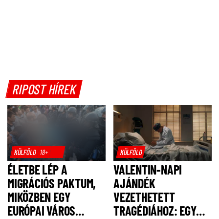
RIPOST HÍREK
KÜLFÖLD
18+
KÜLFÖLD
ÉLETBE LÉP A
VALENTIN-NAPI
MIGRÁCIÓS PAKTUM,
AJÁNDÉK
MIKÖZBEN EGY
VEZETHETETT
EURÓPAI VÁROS
TRAGÉDIÁHOZ: EGY