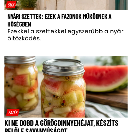
SIKK
NYÁRI SZETTEK: EZEK A FAZONOK MŰKÖDNEK A
HŐSÉGBEN
Ezekkel a szettekkel egyszerűbb a nyári
öltözködés.
FAZÉK
KI NE DOBD A GÖRÖGDINNYEHÉJAT, KÉSZÍTS
BELŐLE SAVANYÚSÁGOT