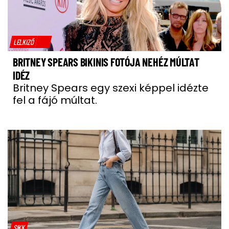
LELKIZŐ
BRITNEY SPEARS BIKINIS FOTÓJA NEHÉZ MÚLTAT
IDÉZ
Britney Spears egy szexi képpel idézte
fel a fájó múltat.
SIKK