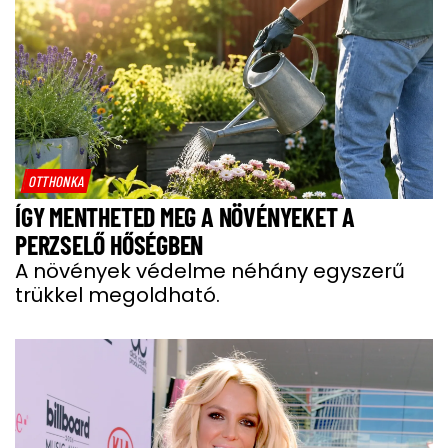
OTTHONKA
ÍGY MENTHETED MEG A NÖVÉNYEKET A
PERZSELŐ HŐSÉGBEN
A növények védelme néhány egyszerű
trükkel megoldható.