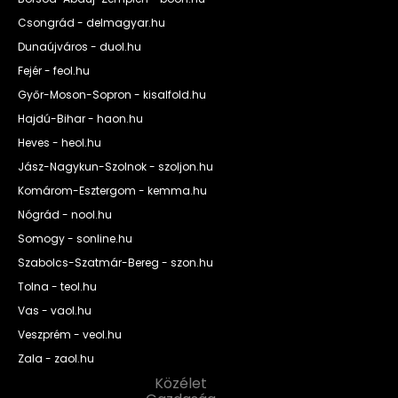
Csongrád - delmagyar.hu
Dunaújváros - duol.hu
Fejér - feol.hu
Győr-Moson-Sopron - kisalfold.hu
Hajdú-Bihar - haon.hu
Heves - heol.hu
Jász-Nagykun-Szolnok - szoljon.hu
Komárom-Esztergom - kemma.hu
Nógrád - nool.hu
Somogy - sonline.hu
Szabolcs-Szatmár-Bereg - szon.hu
Tolna - teol.hu
Vas - vaol.hu
Veszprém - veol.hu
Zala - zaol.hu
Közélet