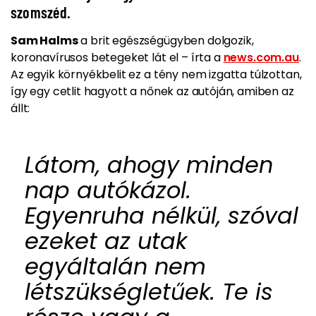
szomszéd.
Sam Halms
a brit egészségügyben dolgozik,
koronavírusos betegeket lát el – írta a
news.com.au
.
Az egyik környékbelit ez a tény nem izgatta túlzottan,
így egy cetlit hagyott a nőnek az autóján, amiben az
állt:
Látom, ahogy minden
nap autókázol.
Egyenruha nélkül, szóval
ezeket az utak
egyáltalán nem
létszükségletűek. Te is