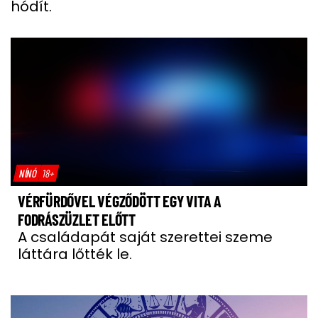
hódít.
NÍNÓ
18+
VÉRFÜRDŐVEL VÉGZŐDÖTT EGY VITA A
FODRÁSZÜZLET ELŐTT
A családapát saját szerettei szeme
láttára lőtték le.