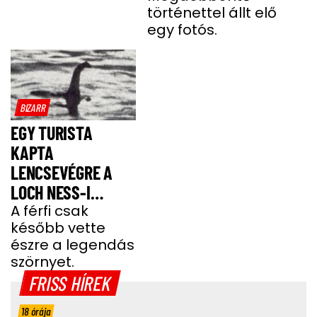
történettel állt elő
egy fotós.
BIZARR
EGY TURISTA
KAPTA
LENCSEVÉGRE A
LOCH NESS-I
SZÖRNYET - FOTÓ
A férfi csak
később vette
észre a legendás
szörnyet.
FRISS HÍREK
18 órája