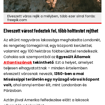
Elveszett város rejlik a mélyben, több ezer sírral forrás:
freepik.com
Elveszett várost fedeztek fel, több holttestet rejthet
Az eltűnt nagyváros lakossága meghaladta Londonét,
és rengeteg tömegsírral, egy központi kerülettel,
valamint egy 100 hektáros földterülettel rendelkezik.
Cahokia sok szempontból az
Egyesült Államok
Atlantiszának
tekinthető
. Ezt a helyet, amelyet
teljesen elhagyatottnak – minden értelemben
elveszett városnak nevezik,
1350-ben a mai
Mississippi területén egy nyüzsgő városi központ
volt,
ahol annyi ember élt, mint Londonban és
Párizsban.
Aztán jóval Amerika felfedezése előtt a lakosok