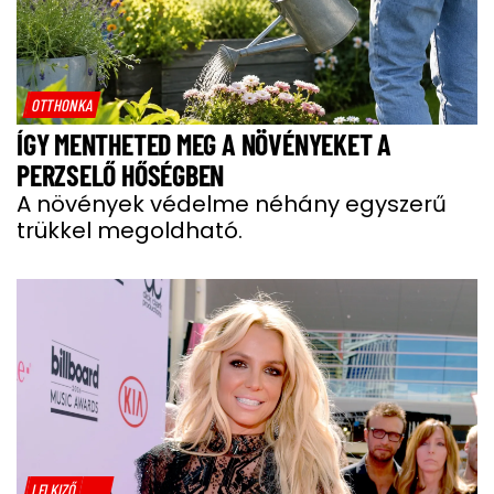
OTTHONKA
ÍGY MENTHETED MEG A NÖVÉNYEKET A
PERZSELŐ HŐSÉGBEN
A növények védelme néhány egyszerű
trükkel megoldható.
LELKIZŐ