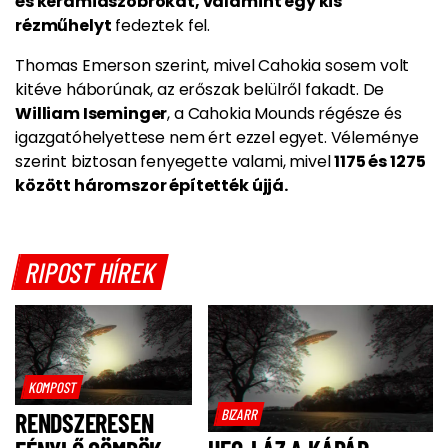
és kerámiaszobrokat, valamint egy kis
rézműhelyt
fedeztek fel.
Thomas Emerson szerint, mivel Cahokia sosem volt
kitéve háborúnak, az erőszak belülről fakadt. De
William Iseminger
, a Cahokia Mounds régésze és
igazgatóhelyettese nem ért ezzel egyet. Véleménye
szerint biztosan fenyegette valami, mivel
1175 és 1275
között háromszor építették újjá.
RIPOST HÍREK
KOMPOST
BIZARR
RENDSZERESEN