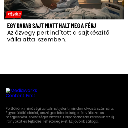
KÜLFÖLD
EGY DARAB SAJT MIATT HALT MEG A FÉRJ
Az özvegy pert indított a sajtkészítő
vállalattal szemben.
Portfóliónk minőségi tartalmat jelent minden olvasó számára.
Egyedülálló elérést, országos lefedettséget és változatos
megjelenési lehetőséget biztosít. Folyamatosan keressük az új
irányokat és fejlődési lehetőségeket. Ez jövőnk záloga.