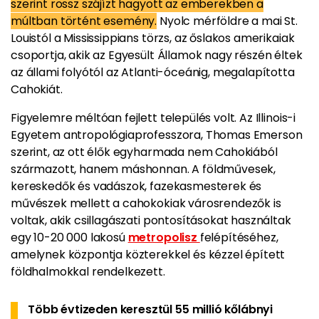
szerint rossz szájízt hagyott az emberekben a
múltban történt esemény.
Nyolc mérföldre a mai St.
Louistól a Mississippians törzs, az őslakos amerikaiak
csoportja, akik az Egyesült Államok nagy részén éltek
az állami folyótól az Atlanti-óceánig, megalapította
Cahokiát.
Figyelemre méltóan fejlett település volt. Az Illinois-i
Egyetem antropológiaprofesszora, Thomas Emerson
szerint, az ott élők egyharmada nem Cahokiából
származott, hanem máshonnan. A földművesek,
kereskedők és vadászok, fazekasmesterek és
művészek mellett a cahokokiak városrendezők is
voltak, akik csillagászati ​​​​pontosításokat használtak
egy 10-20 000 lakosú
metropolisz
felépítéséhez,
amelynek központja közterekkel és kézzel épített
földhalmokkal rendelkezett.
Több évtizeden keresztül 55 millió kőlábnyi