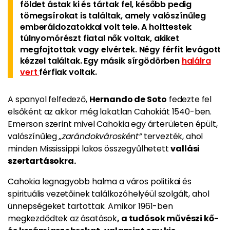
földet ástak ki és tártak fel, később pedig
tömegsírokat is találtak, amely valószínűleg
emberáldozatokkal volt tele. A holttestek
túlnyomórészt fiatal nők voltak, akiket
megfojtottak vagy elvértek. Négy férfit levágott
kézzel találtak. Egy másik sírgödörben
halálra
vert
férfiak voltak.
A spanyol felfedező,
Hernando de Soto
fedezte fel
elsőként az akkor még lakatlan Cahokiát 1540-ben.
Emerson szerint mivel Cahokia egy árterületen épült,
valószínűleg
„zarándokvárosként”
tervezték, ahol
minden Mississippi lakos összegyűlhetett
vallási
szertartásokra.
Cahokia legnagyobb halma a város politikai és
spirituális vezetőinek találkozóhelyéül szolgált, ahol
ünnepségeket tartottak. Amikor 1961-ben
megkezdődtek az ásatások
, a tudósok művészi kő-