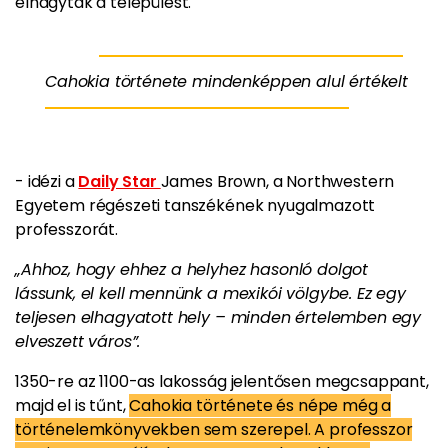
elhagyták a települést.
Cahokia története mindenképpen alul értékelt
- idézi a
Daily Star
James Brown, a Northwestern
Egyetem régészeti tanszékének nyugalmazott
professzorát.
„Ahhoz, hogy ehhez a helyhez hasonló dolgot
lássunk, el kell mennünk a mexikói völgybe. Ez egy
teljesen elhagyatott hely – minden értelemben egy
elveszett város”.
1350-re az 1100-as lakosság jelentősen megcsappant,
majd el is tűnt,
Cahokia története és népe még a
történelemkönyvekben sem szerepel. A professzor