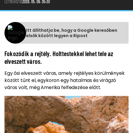
LÉTREHOZVA
2026. 05. 09. 05:30
Itt állíthatja be, hogy a Google keresőben
elsők között legyen a Ripost
Fokozódik a rejtély. Holttestekkel lehet tele az
elveszett város.
Egy ősi elveszett város, amely rejtélyes körülmények
között tűnt el, egykoron egy hatalmas és virágzó
város volt, még Amerika felfedezése előtt.