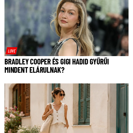
LOVE
BRADLEY COOPER ÉS GIGI HADID GYŰRŰI
MINDENT ELÁRULNAK?