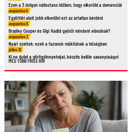
Ezen a 3 dolgon változtass időben, hogy elkerüld a demenciát
augusztus 5.
Együttlét alatt jobb elkerülni ezt az ártatlan kérdést
augusztus 5.
Bradley Cooper és Gigi Hadid gyűrűi mindent elárulnak?
augusztus 3.
Nyári szettek: ezek a fazonok működnek a hőségben
július 31.
Ki ne dobd a görögdinnyehéjat, készíts belőle savanyúságot
MÉG TÖBB FRISS HÍR