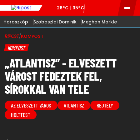
26°C
35°C
Horoszkóp
Szoboszlai Dominik
Meghan Markle
RIPOST
/
KOMPOST
KOMPOST
„ATLANTISZ” - ELVESZETT
VÁROST FEDEZTEK FEL,
SÍROKKAL VAN TELE
AZ ELVESZETT VÁROS
ATLANTISZ
REJTÉLY
HOLTTEST