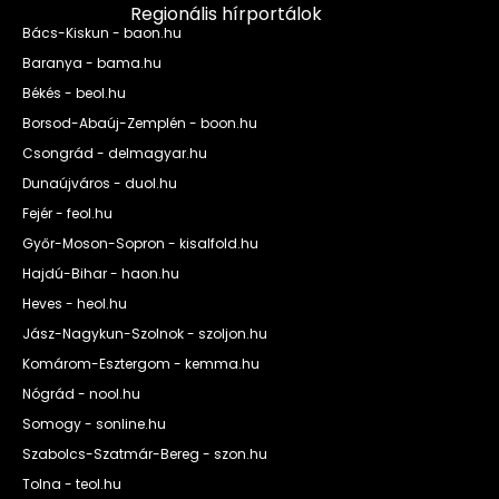
Regionális hírportálok
Bács-Kiskun - baon.hu
Baranya - bama.hu
Békés - beol.hu
Borsod-Abaúj-Zemplén - boon.hu
Csongrád - delmagyar.hu
Dunaújváros - duol.hu
Fejér - feol.hu
Győr-Moson-Sopron - kisalfold.hu
Hajdú-Bihar - haon.hu
Heves - heol.hu
Jász-Nagykun-Szolnok - szoljon.hu
Komárom-Esztergom - kemma.hu
Nógrád - nool.hu
Somogy - sonline.hu
Szabolcs-Szatmár-Bereg - szon.hu
Tolna - teol.hu