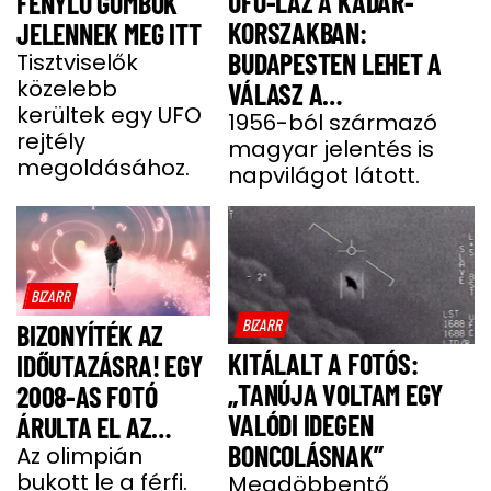
UFO-LÁZ A KÁDÁR-
FÉNYLŐ GÖMBÖK
KORSZAKBAN:
JELENNEK MEG ITT
BUDAPESTEN LEHET A
Tisztviselők
közelebb
VÁLASZ A
kerültek egy UFO
MEGMAGYARÁZHATATLAN
1956-ból származó
rejtély
magyar jelentés is
JELENSÉGRE
megoldásához.
napvilágot látott.
BIZARR
BIZARR
BIZONYÍTÉK AZ
KITÁLALT A FOTÓS:
IDŐUTAZÁSRA! EGY
„TANÚJA VOLTAM EGY
2008-AS FOTÓ
VALÓDI IDEGEN
ÁRULTA EL AZ
BONCOLÁSNAK”
IGAZAT
Az olimpián
bukott le a férfi.
Megdöbbentő