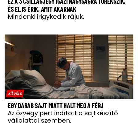
EZ A 3 CSILLAGJEGY IGAZI NAGYSÁGRA TÖREKSZIK,
ÉS EL IS ÉRIK, AMIT AKARNAK
Mindenki irigykedik rájuk.
KÜLFÖLD
EGY DARAB SAJT MIATT HALT MEG A FÉRJ
Az özvegy pert indított a sajtkészítő
vállalattal szemben.