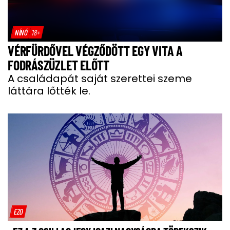
NÍNÓ
18+
VÉRFÜRDŐVEL VÉGZŐDÖTT EGY VITA A
FODRÁSZÜZLET ELŐTT
A családapát saját szerettei szeme
láttára lőtték le.
EZO