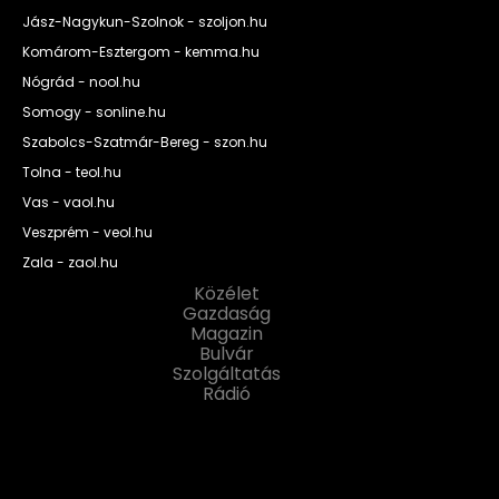
Jász-Nagykun-Szolnok - szoljon.hu
Komárom-Esztergom - kemma.hu
Nógrád - nool.hu
Somogy - sonline.hu
Szabolcs-Szatmár-Bereg - szon.hu
Tolna - teol.hu
Vas - vaol.hu
Veszprém - veol.hu
Zala - zaol.hu
Közélet
Gazdaság
Magazin
Bulvár
Szolgáltatás
Rádió