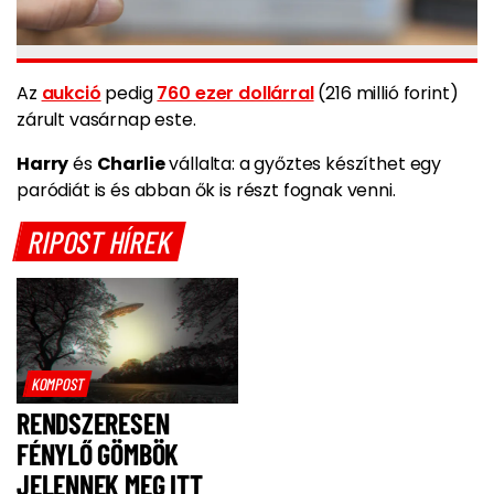
Az
aukció
pedig
760 ezer dollárral
(216 millió forint)
zárult vasárnap este.
Harry
és
Charlie
vállalta: a győztes készíthet egy
paródiát is és abban ők is részt fognak venni.
RIPOST HÍREK
KOMPOST
RENDSZERESEN
FÉNYLŐ GÖMBÖK
JELENNEK MEG ITT