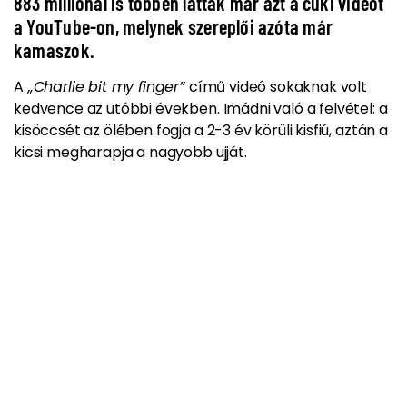
883 milliónál is többen látták már azt a cuki videót
a YouTube-on, melynek szereplői azóta már
kamaszok.
A
„Charlie bit my finger”
című videó sokaknak volt
kedvence az utóbbi években. Imádni való a felvétel: a
kisöccsét az ölében fogja a 2-3 év körüli kisfiú, aztán a
kicsi megharapja a nagyobb ujját.