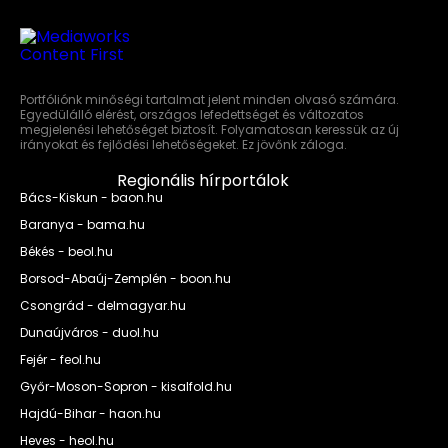
Portfóliónk minőségi tartalmat jelent minden olvasó számára.
Egyedülálló elérést, országos lefedettséget és változatos
megjelenési lehetőséget biztosít. Folyamatosan keressük az új
irányokat és fejlődési lehetőségeket. Ez jövőnk záloga.
Regionális hírportálok
Bács-Kiskun - baon.hu
Baranya - bama.hu
Békés - beol.hu
Borsod-Abaúj-Zemplén - boon.hu
Csongrád - delmagyar.hu
Dunaújváros - duol.hu
Fejér - feol.hu
Győr-Moson-Sopron - kisalfold.hu
Hajdú-Bihar - haon.hu
Heves - heol.hu