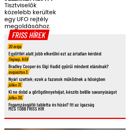
Tisztviselők
közelebb kerültek
egy UFO rejtély
megoldásához.
FRISS HÍREK
20 órája
Együttlét alatt jobb elkerülni ezt az ártatlan kérdést
Tegnap, 9:59
Bradley Cooper és Gigi Hadid gyűrűi mindent elárulnak?
augusztus 3.
Nyári szettek: ezek a fazonok működnek a hőségben
július 31.
Ki ne dobd a görögdinnyehéjat, készíts belőle savanyúságot
július 30.
Fogamzásgátló tabletta és hízás? Itt az igazság
MÉG TÖBB FRISS HÍR