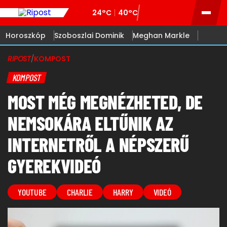
24°C
40°C
Horoszkóp
Szoboszlai Dominik
Meghan Markle
RIPOST
/
KOMPOST
KOMPOST
MOST MÉG MEGNÉZHETED, DE
NEMSOKÁRA ELTŰNIK AZ
INTERNETRŐL A NÉPSZERŰ
GYEREKVIDEÓ
YOUTUBE
CHARLIE
HARRY
VIDEÓ