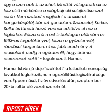
úgy a szombati is az lehet. Mindkét válogatottnak ez
lesz első mérkőzése a világbajnoki selejtezősorozat
során. Nem szabad megijedni a drukkerek
hangorkánjától, bár azt gondolom, Szoboszlai, Kerkez,
Sallai és társaik hozzá vannak edződve ehhez a
légkörhöz. Részemről most is boldogan aláírnám az
1993-as forgatókönyvet, hiszen a győzelemnél,
ráadásul idegenben, nincs jobb eredmény. A
szurkolóink pedig megérdemlik, hogy örömöt
szerezzenek nekik"
- fogalmazott Hamar.
Hamar István jó ideje "szakított" a futballal, manapság
lovakkal foglalkozik, no meg szállítási, logisztikai cége
van. Éppen nősül, tíz év udvarlás után, szeptember
20-án oltár elé vezeti szerelmét.
RIPOST HÍREK