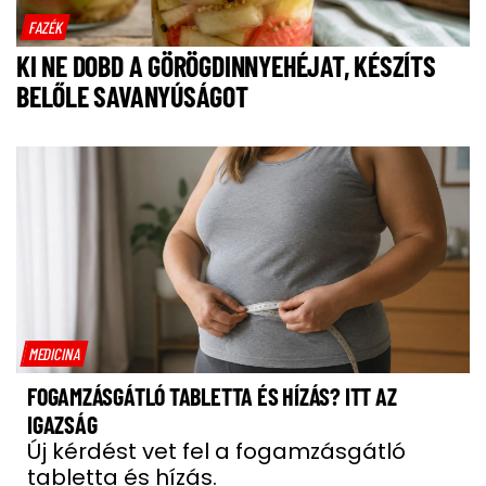
FAZÉK
KI NE DOBD A GÖRÖGDINNYEHÉJAT, KÉSZÍTS
BELŐLE SAVANYÚSÁGOT
MEDICINA
FOGAMZÁSGÁTLÓ TABLETTA ÉS HÍZÁS? ITT AZ
IGAZSÁG
Új kérdést vet fel a fogamzásgátló
tabletta és hízás.