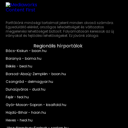
Portfóliónk minőségi tartalmat jelent minden olvasó számára.
Egyedülálló elérést, országos lefedettséget és változatos
megjelenési lehetőséget biztosít. Folyamatosan keressük az új
irányokat és fejlődési lehetőségeket. Ez jövőnk záloga.
Regionális hírportálok
Bács-Kiskun - baon.hu
Baranya - bama.hu
Békés - beol.hu
Borsod-Abaúj-Zemplén - boon.hu
Csongrád - delmagyar.hu
Dunaújváros - duol.hu
Fejér - feol.hu
Győr-Moson-Sopron - kisalfold.hu
Hajdú-Bihar - haon.hu
Heves - heol.hu
Jász-Nagykun-Szolnok - szoljon.hu