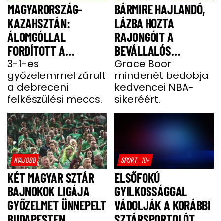
MAGYARORSZÁG-
BÁRMIRE HAJLANDÓ,
KAZAHSZTÁN:
LÁZBA HOZTA
ÁLOMGÓLLAL
RAJONGÓIT A
FORDÍTOTT A
BEVÁLLALÓS
VÁLOGATOTT - VIDEÓ
3-1-es
KEBELCSODA
Grace Boor
győzelemmel zárult
mindenét bedobja
a debreceni
kedvencei NBA-
felkészülési meccs.
sikeréért.
KIAJOBB
SPORT
18+
KÉT MAGYAR SZTÁR
ELSŐFOKÚ
BAJNOKOK LIGÁJA
GYILKOSSÁGGAL
GYŐZELMET ÜNNEPELT
VÁDOLJÁK A KORÁBBI
BUDAPESTEN
SZTÁRSPORTOLÓT