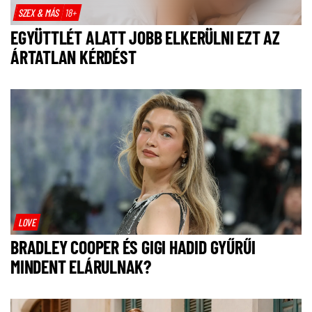
SZEX & MÁS
18+
EGYÜTTLÉT ALATT JOBB ELKERÜLNI EZT AZ
ÁRTATLAN KÉRDÉST
LOVE
BRADLEY COOPER ÉS GIGI HADID GYŰRŰI
MINDENT ELÁRULNAK?