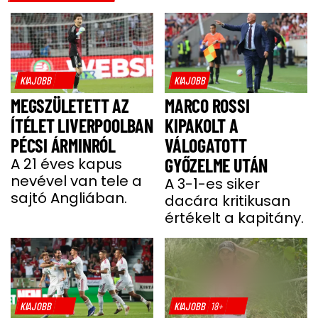
KIAJOBB
KIAJOBB
MEGSZÜLETETT AZ
MARCO ROSSI
ÍTÉLET LIVERPOOLBAN
KIPAKOLT A
PÉCSI ÁRMINRÓL
VÁLOGATOTT
A 21 éves kapus
GYŐZELME UTÁN
nevével van tele a
A 3-1-es siker
sajtó Angliában.
dacára kritikusan
értékelt a kapitány.
KIAJOBB
KIAJOBB
18+