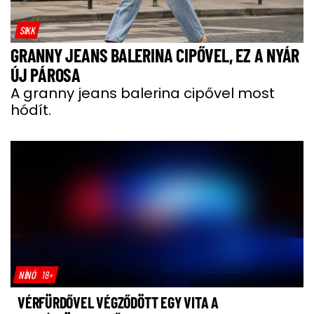
SIKK
GRANNY JEANS BALERINA CIPŐVEL, EZ A NYÁR
ÚJ PÁROSA
A granny jeans balerina cipővel most
hódít.
NÍNÓ
18+
VÉRFÜRDŐVEL VÉGZŐDÖTT EGY VITA A