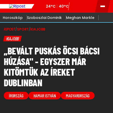
24°C
40°C
Horoszkóp
Szoboszlai Dominik
Meghan Markle
RIPOST
/
SPORT
/
KIAJOBB
KIAJOBB
„BEVÁLT PUSKÁS ÖCSI BÁCSI
HÚZÁSA" - EGYSZER MÁR
KITÖMTÜK AZ ÍREKET
DUBLINBAN
ÍRORSZÁG
HAMAR ISTVÁN
MAGYARORSZÁG