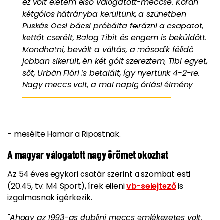
ez volt életem első válogatott-meccse. Korán
kétgólos hátrányba kerültünk, a szünetben
Puskás Öcsi bácsi próbálta felrázni a csapatot,
kettőt cserélt, Balog Tibit és engem is beküldött.
Mondhatni, bevált a váltás, a második félidő
jobban sikerült, én két gólt szereztem, Tibi egyet,
sőt, Urbán Flóri is betalált, így nyertünk 4-2-re.
Nagy meccs volt, a mai napig óriási élmény
- mesélte Hamar a Ripostnak.
A magyar válogatott nagy örömet okozhat
Az 54 éves egykori csatár szerint a szombat esti
(20.45, tv: M4 Sport), írek elleni
vb-selejtező
is
izgalmasnak ígérkezik.
"Ahogy az 1993-as dublini meccs emlékezetes volt,