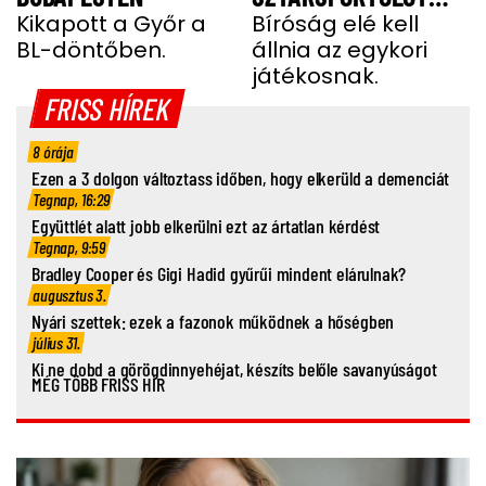
Kikapott a Győr a
BARÁTNŐJE TRAGIKUS
Bíróság elé kell
BL-döntőben.
állnia az egykori
HALÁLA MIATT
játékosnak.
FRISS HÍREK
8 órája
Ezen a 3 dolgon változtass időben, hogy elkerüld a demenciát
Tegnap, 16:29
Együttlét alatt jobb elkerülni ezt az ártatlan kérdést
Tegnap, 9:59
Bradley Cooper és Gigi Hadid gyűrűi mindent elárulnak?
augusztus 3.
Nyári szettek: ezek a fazonok működnek a hőségben
július 31.
Ki ne dobd a görögdinnyehéjat, készíts belőle savanyúságot
MÉG TÖBB FRISS HÍR