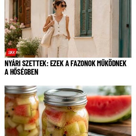
SIKK
NYÁRI SZETTEK: EZEK A FAZONOK MŰKÖDNEK
A HŐSÉGBEN