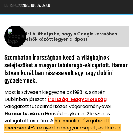
LÉTREHOZVA
2025. 09. 06. 09:00
Itt állíthatja be, hogy a Google keresőben
elsők között legyen a Ripost
Szombaton Írországban kezdi a világbajnoki
selejtezőket a magyar labdarúgó-válogatott. Hamar
István korábban részese volt egy nagy dublini
győzelemnek.
Most is szívesen kiegyezne az 1993-s, szintén
Dublinban játszott
Írország-Magyarország
válogatott futballmérkőzés végeredményével
Hamar István
, a Honvéd egykoron 25-szörōs
válogatott csatára. A
harminckét éve játszott
meccsen 4-2 re nyert a magyar csapat, és Hamar